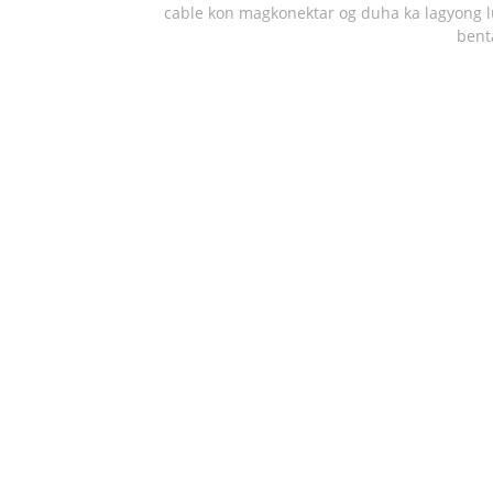
cable kon magkonektar og duha ka lagyong l
bent