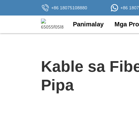
+86 18075108880
+86 180
Panimalay
Mga Pro
Kable sa Fibe
Pipa