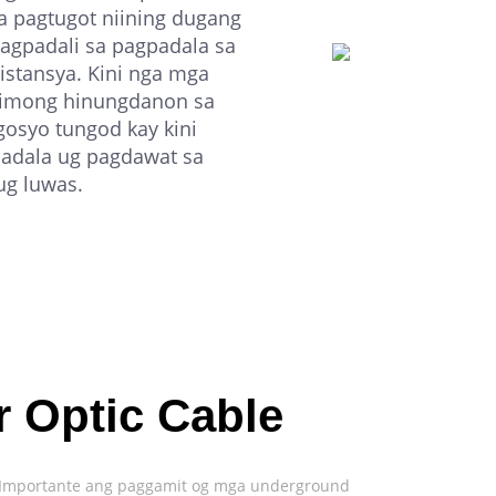
a pagtugot niining dugang
pagpadali sa pagpadala sa
istansya. Kini nga mga
himong hinungdanon sa
osyo tungod kay kini
padala ug pagdawat sa
ug luwas.
 Optic Cable
. Importante ang paggamit og mga underground