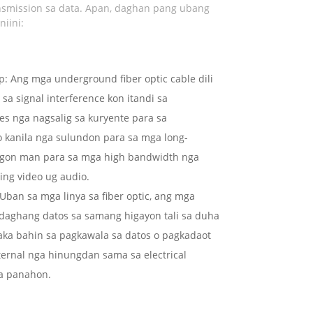
ansmission sa data. Apan, daghan pang ubang
iini:
: Ang mga underground fiber optic cable dili
a signal interference kon itandi sa
es nga nagsalig sa kuryente para sa
o kanila nga sulundon para sa mga long-
ingon man para sa mga high bandwidth nga
ing video ug audio.
Uban sa mga linya sa fiber optic, ang mga
aghang datos sa samang higayon tali sa duha
laka bahin sa pagkawala sa datos o pagkadaot
ternal nga hinungdan sama sa electrical
sa panahon.