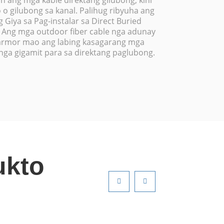
n ang mga kable direktang gilubong, kini
 o gilubong sa kanal. Palihug ribyuha ang
Giya sa Pag-instalar sa Direct Buried
. Ang mga outdoor fiber cable nga adunay
 armor mao ang labing kasagarang mga
nga gigamit para sa direktang paglubong.
ukto