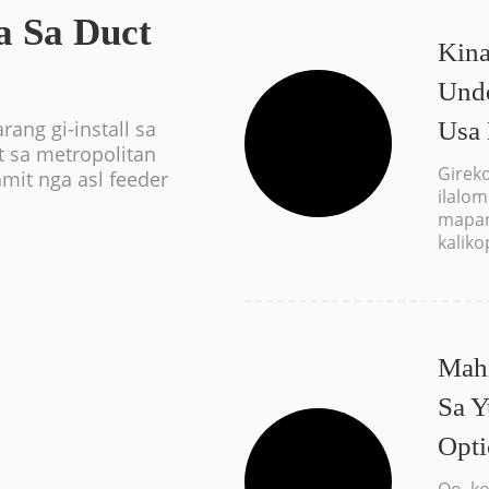
a Sa Duct
Kina
Unde
Usa 
rang gi-install sa
it sa metropolitan
Girek
amit nga asl feeder
ilalom
mapana
kalik
Mahi
Sa Y
Opti