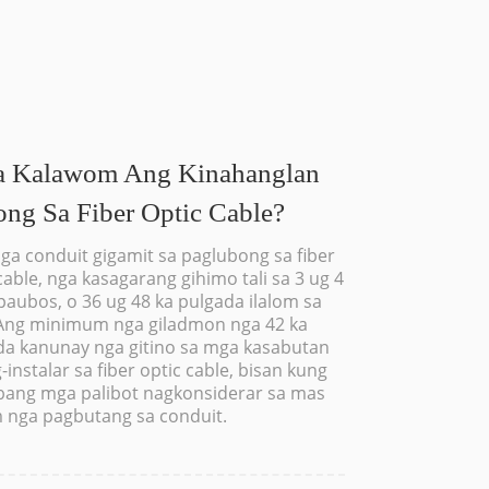
a Kalawom Ang Kinahanglan
ong Sa Fiber Optic Cable?
ga conduit gigamit sa paglubong sa fiber
cable, nga kasagarang gihimo tali sa 3 ug 4
l paubos, o 36 ug 48 ka pulgada ilalom sa
 Ang minimum nga giladmon nga 42 ka
da kanunay nga gitino sa mga kasabutan
-instalar sa fiber optic cable, bisan kung
bang mga palibot nagkonsiderar sa mas
 nga pagbutang sa conduit.