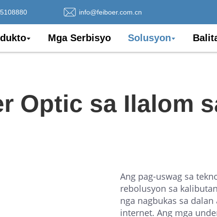
75108880
info@feiboer.com.cn
dukto
Mga Serbisyo
Solusyon
Balit
r Optic sa Ilalom 
Ang pag-uswag sa tekno
rebolusyon sa kalibuta
nga nagbukas sa dalan
internet. Ang mga under