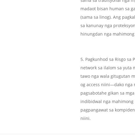
sama sa tradisyonal nga 
madaot bisan human sa gam
(sama sa linog). Ang pagk
sa kanunay nga proteksyo
hinungdan nga mahimong h
5. Pagkunhod sa Risgo sa 
network sa ilalom sa yuta
tawo nga wala gitugutan ma
og access niini—dako nga 
pagsabotahe gikan sa mga
indibidwal nga mahimong 
pagpangawat sa kompidens
niini.