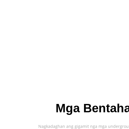
Mga Bentaha
Nagkadaghan ang gigamit nga mga underground