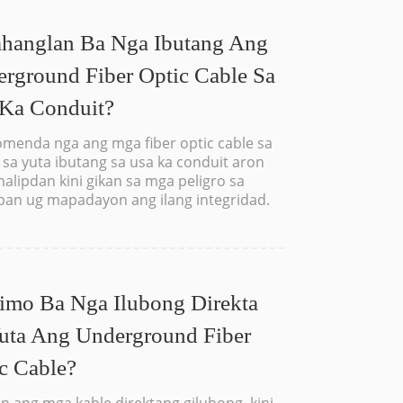
hanglan Ba Nga Ibutang Ang
rground Fiber Optic Cable Sa
Ka Conduit?
omenda nga ang mga fiber optic cable sa
 sa yuta ibutang sa usa ka conduit aron
lipdan kini gikan sa mga peligro sa
opan ug mapadayon ang ilang integridad.
mo Ba Nga Ilubong Direkta
uta Ang Underground Fiber
c Cable?