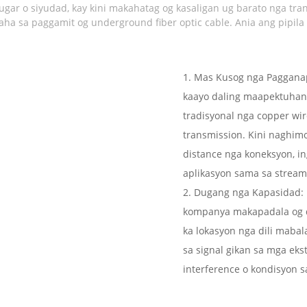
ugar o siyudad, kay kini makahatag og kasaligan ug barato nga tr
aha sa paggamit og underground fiber optic cable. Ania ang pipila n
1. Mas Kusog nga Pagganap
kaayo daling maapektuhan s
tradisyonal nga copper wir
transmission. Kini naghim
distance nga koneksyon, 
aplikasyon sama sa stream
2. Dugang nga Kapasidad: 
kompanya makapadala og d
ka lokasyon nga dili maba
sa signal gikan sa mga eks
interference o kondisyon 