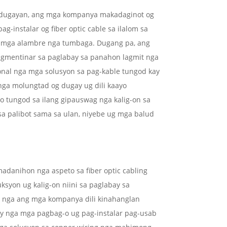
 kadugayan, ang mga kompanya makadaginot og
g-instalar og fiber optic cable sa ilalom sa
 mga alambre nga tumbaga. Dugang pa, ang
pagmentinar sa paglabay sa panahon lagmit nga
onal nga mga solusyon sa pag-kable tungod kay
nga molungtad og dugay ug dili kaayo
 tungod sa ilang gipauswag nga kalig-on sa
a palibot sama sa ulan, niyebe ug mga balud
 madanihon nga aspeto sa fiber optic cabling
ksyon ug kalig-on niini sa paglabay sa
nga ang mga kompanya dili kinahanglan
y nga mga pagbag-o ug pag-instalar pag-usab