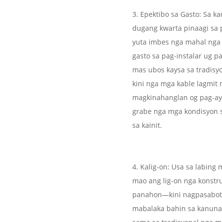
3. Epektibo sa Gasto: Sa
dugang kwarta pinaagi sa pa
yuta imbes nga mahal nga
gasto sa pag-instalar ug 
mas ubos kaysa sa tradisy
kini nga mga kable lagmit 
magkinahanglan og pag-ayo
grabe nga mga kondisyon s
sa kainit.
4. Kalig-on: Usa sa labing
mao ang lig-on nga konstru
panahon—kini nagpasabot 
mabalaka bahin sa kanuna