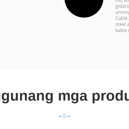
Oo, ko
gidaro
among 
Cable
steel
kable 
gunang mga prod