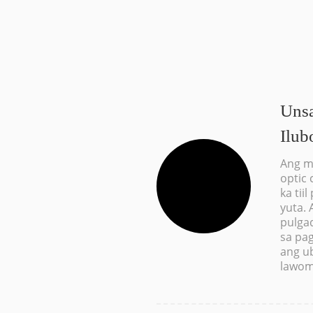
Uns
Ilub
Ang m
optic 
ka tii
yuta.
pulga
sa pag
ang u
lawom