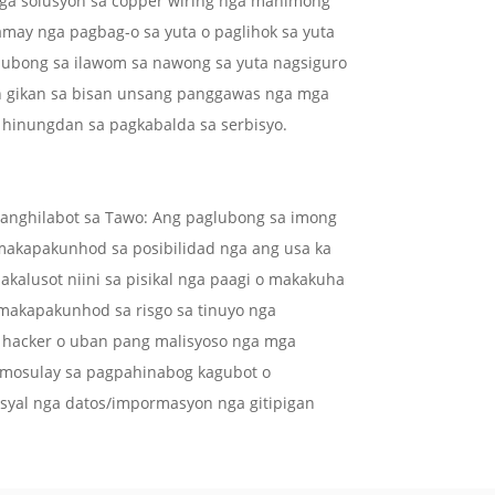
mga solusyon sa copper wiring nga mahimong
ay nga pagbag-o sa yuta o paglihok sa yuta
alubong sa ilawom sa nawong sa yuta nagsiguro
n gikan sa bisan unsang panggawas nga mga
inungdan sa pagkabalda sa serbisyo.
Panghilabot sa Tawo: Ang paglubong sa imong
 makapakunhod sa posibilidad nga ang usa ka
kalusot niini sa pisikal nga paagi o makakuha
makapakunhod sa risgo sa tinuyo nga
 hacker o uban pang malisyoso nga mga
mosulay sa pagpahinabog kagubot o
yal nga datos/impormasyon nga gitipigan