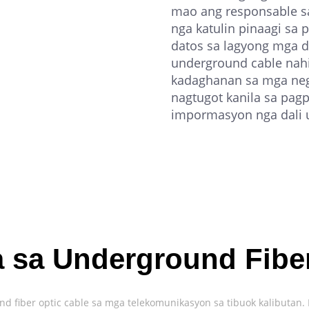
mao ang responsable s
nga katulin pinaagi sa 
datos sa lagyong mga d
underground cable na
kadaghanan sa mga neg
nagtugot kanila sa pag
impormasyon nga dali 
 sa Underground Fiber
 fiber optic cable sa mga telekomunikasyon sa tibuok kalibutan