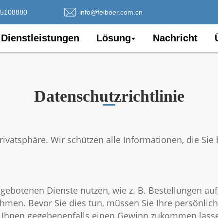
75108880
info@feiboer.com.cn
ernen Sie JSBIT kenn
Dienstleistungen
Lösung
Nachricht
Datenschutzrichtlinie
Privatsphäre. Wir schützen alle Informationen, die Si
gebotenen Dienste nutzen, wie z. B. Bestellungen auf
hmen. Bevor Sie dies tun, müssen Sie Ihre persönlic
 Ihnen gegebenenfalls einen Gewinn zukommen lass