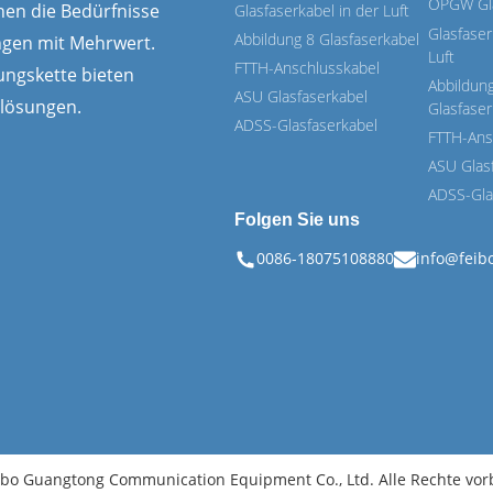
OPGW Gla
nen die Bedürfnisse
Glasfaserkabel in der Luft
Glasfaser
Abbildung 8 Glasfaserkabel
ngen mit Mehrwert.
Luft
FTTH-Anschlusskabel
ungskette bieten
Abbildun
ASU Glasfaserkabel
glösungen.
Glasfaser
ADSS-Glasfaserkabel
FTTH-Ans
ASU Glas
ADSS-Gla
Folgen Sie uns
0086-18075108880
info@feib
bo Guangtong Communication Equipment Co., Ltd. Alle Rechte vor