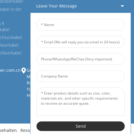
sfaserkabel
Leave Your Message
kabel in der
g 8
kabel
chlusskabel
faserkabel
sfaserkabel
oer.com.cn
Gebäude 1, Zhongjianbaobao
Mansion, Nr. 30, Lianhu 3rd
Road, Tianding Street, Bezirk
Yuelu, Stadt Changsha, Provinz
Hunan
Send
behalten.
Resource