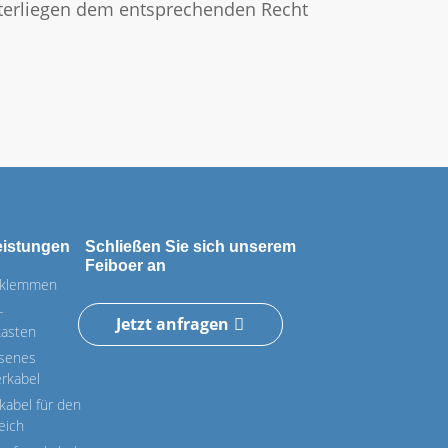
unterliegen dem entsprechenden Recht
eistungen
Schließen Sie sich unserem
Feiboer an
rklemmen
-
Jetzt anfragen
kasten
asenes
erkabel
kabel für den
eich