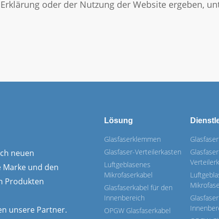
eser Erklärung oder der Nutzung der Website ergeben, 
Lösung
Dienstl
Glasfaserklemmen
Glasfase
Glasfaser-Verteilerkasten
Glasfaser
nach neuen
Verteiler
Luftgeblasenes
e Marke und den
Mikrofaserkabel
Luftgebl
en Produkten
Mikrofas
Glasfaserkabel für den
Innenbereich
Glasfaser
Innenber
n unsere Partner.
OPGW Glasfaserkabel