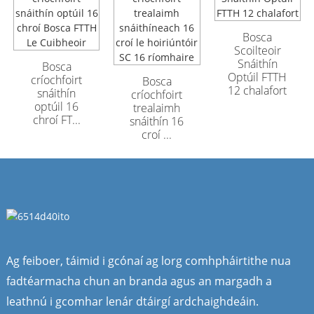
Cábla Optúil
Cábla Optúil
Lasmuigh Armúrtha
Lasmuigh Armúrtha
Bosca
GYFTA53 9...
GYFTA53 9...
Scoilteoir
Snáithín
Bosca
Optúil FTTH
críochfoirt
Bosca
12 chalafort
snáithín
críochfoirt
optúil 16
trealaimh
chroí FT...
snáithín 16
croí ...
Ag feiboer, táimid i gcónaí ag lorg comhpháirtithe nua
fadtéarmacha chun an branda agus an margadh a
leathnú i gcomhar lenár dtáirgí ardchaighdeáin.