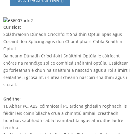
DÉAN TEAGMHÁIL LINN
Cur síos:
Soláthraíonn Dúnadh Críochfoirt Snáithín Optúil Spás agus
Cosaint don Splicing agus don Chomhpháirt Cábla Snáithín
Optúil.
Baineann Dúnadh Críochfoirt Snáithíní Optúla le cóiríocht
chóras na rannóige splice comhleá snáithíní optúla. Úsáidtear
go forleathan é chun na snáithíní a nascadh agus a ról a imirt i
séalaithe, i gcosaint, i suiteáil cheann nascóirí snáithíní agus i
stóráil.
Gnéithe:
1). Ábhar PC, ABS, cóimhiotail PC ardchaighdeáin roghnach, is
féidir leis coinníollacha crua a chinntiú amhail creathadh,
tionchar, saobhadh cábla teanntachta agus athruithe láidre
teochta.