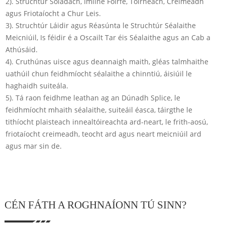
2). Struchtúr Soladach, Imlíne Foirfe, Toirneach, Creimeadh
agus Friotaíocht a Chur Leis.
3). Struchtúr Láidir agus Réasúnta le Struchtúr Séalaithe
Meicniúil, Is féidir é a Oscailt Tar éis Séalaithe agus an Cab a
Athúsáid.
4). Cruthúnas uisce agus deannaigh maith, gléas talmhaithe
uathúil chun feidhmíocht séalaithe a chinntiú, áisiúil le
haghaidh suiteála.
5). Tá raon feidhme leathan ag an Dúnadh Splice, le
feidhmíocht mhaith séalaithe, suiteáil éasca, táirgthe le
tithíocht plaisteach innealtóireachta ard-neart, le frith-aosú,
friotaíocht creimeadh, teocht ard agus neart meicniúil ard
agus mar sin de.
CÉN FÁTH A ROGHNAÍONN TÚ SINN?