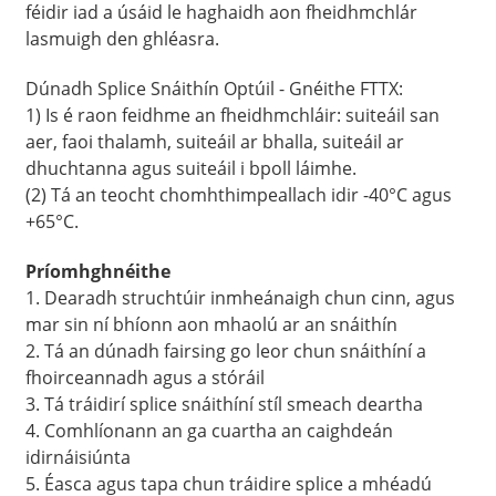
féidir iad a úsáid le haghaidh aon fheidhmchlár
lasmuigh den ghléasra.
Dúnadh Splice Snáithín Optúil - Gnéithe FTTX:
1) Is é raon feidhme an fheidhmchláir: suiteáil san
aer, faoi thalamh, suiteáil ar bhalla, suiteáil ar
dhuchtanna agus suiteáil i bpoll láimhe.
(2) Tá an teocht chomhthimpeallach idir -40°C agus
+65°C.
Príomhghnéithe
1. Dearadh struchtúir inmheánaigh chun cinn, agus
a
mar sin ní bhíonn aon mhaolú ar an snáithín
2. Tá an dúnadh fairsing go leor chun snáithíní a
fhoirceannadh agus a stóráil
3. Tá tráidirí splice snáithíní stíl smeach deartha
4. Comhlíonann an ga cuartha an caighdeán
idirnáisiúnta
5. Éasca agus tapa chun tráidire splice a mhéadú