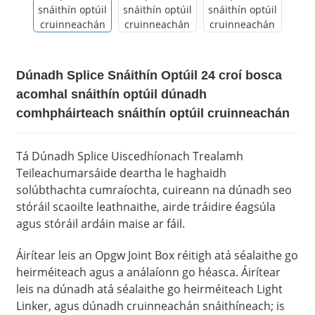
Dúnadh Splice Snáithín Optúil 24 croí bosca
acomhal snáithín optúil dúnadh
comhpháirteach snáithín optúil cruinneachán
Tá Dúnadh Splice Uiscedhíonach Trealamh
Teileachumarsáide deartha le haghaidh
solúbthachta cumraíochta, cuireann na dúnadh seo
stóráil scaoilte leathnaithe, airde tráidire éagsúla
agus stóráil ardáin maise ar fáil.
Áirítear leis an Opgw Joint Box réitigh atá séalaithe go
heirméiteach agus a análaíonn go héasca. Áirítear
leis na dúnadh atá séalaithe go heirméiteach Light
Linker, agus dúnadh cruinneachán snáithíneach; is