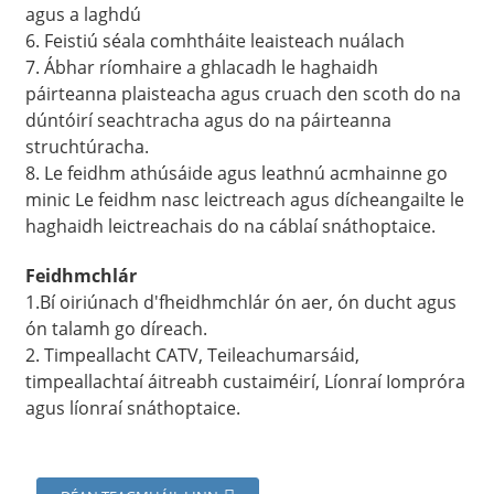
agus a laghdú
6. Feistiú séala comhtháite leaisteach nuálach
7. Ábhar ríomhaire a ghlacadh le haghaidh
páirteanna plaisteacha agus cruach den scoth do na
dúntóirí seachtracha agus do na páirteanna
struchtúracha.
8. Le feidhm athúsáide agus leathnú acmhainne go
minic Le feidhm nasc leictreach agus dícheangailte le
haghaidh leictreachais do na cáblaí snáthoptaice.
Feidhmchlár
1.Bí oiriúnach d'fheidhmchlár ón aer, ón ducht agus
ón talamh go díreach.
2. Timpeallacht CATV, Teileachumarsáid,
timpeallachtaí áitreabh custaiméirí, Líonraí Iompróra
agus líonraí snáthoptaice.