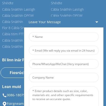
Shéidte
Shéidte
Cábla Snáithín Laistigh
Cábla Snáithín Laistigh
Cábla Snáithín OPGW
Cábla Snáithín OPGW
Cábla Snáithín Aeir
Cábla Snáithín Aeir
Leave Your Message
Fíor 8 Cábla Snáithín
Fíor 8 Cábla Snáithín
Cábla titim FTTH
Cábla titim FTTH
Cábla Snáithín ASU
Cábla Snáithín ASU
Cábla Snáithín ADSS
Cábla Snáithín ADSS
Bí linn inár Feiboer
Fiosrúchán Anois
Lean muid
0086-18075108880
info@feiboer.com.cn
Foirgneamh 1, Ard-Mhéara Zhongjianbaobao, Uimh. 30,