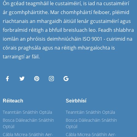
Ón gcéad teagmháil le custaiméirí, is iad na custaiméirí
ár gcomhpháirtithe. Mar chomhpháirtí feiboer, pléimid
riachtanais an mhargaidh áitiúil lenár gcustaiméirí agus
forbraímid réitigh a bhfuil breisluach leo. Feadh shlabhra
iomlán an phróisis deimhniúcháin ISO 9001 - cuirimid na
córais praghsála agus na réitigh mhargaíochta is
tarraingtí ar fáil.
Réiteach
Seirbhísí
Teanntáin Snáithín Optúla
Teanntáin Snáithín Optúla
Bosca Dáileacháin Snáithín
Bosca Dáileacháin Snáithín
Optúil
Optúil
Cábla Micrea-Snáithín Aer-
Cábla Micrea-Snáithín Aer-