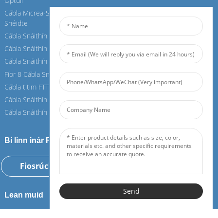
Optúil
Optúil
Cábla Micrea-Snáithín Aer-
Cábla Micrea-Snáithín Aer-
Shéidte
Shéidte
Cábla Snáithín Laistigh
Cábla Snáithín Laistigh
Cábla Snáithín OPGW
Cábla Snáithín OPGW
Cábla Snáithín Aeir
Cábla Snáithín Aeir
Fíor 8 Cábla Snáithín
Fíor 8 Cábla Snáithín
Cábla titim FTTH
Cábla titim FTTH
Cábla Snáithín ASU
Cábla Snáithín ASU
Cábla Snáithín ADSS
Cábla Snáithín ADSS
Bí linn inár Feiboer
Fiosrúchán Anois
Send
Lean muid
0086-18075108880
info@feiboer.com.cn