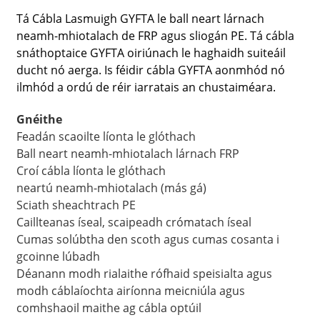
Tá Cábla Lasmuigh GYFTA le ball neart lárnach
neamh-mhiotalach de FRP agus sliogán PE. Tá cábla
snáthoptaice GYFTA oiriúnach le haghaidh suiteáil
ducht nó aerga. Is féidir cábla GYFTA aonmhód nó
ilmhód a ordú de réir iarratais an chustaiméara.
Gnéithe
Feadán scaoilte líonta le glóthach
Ball neart neamh-mhiotalach lárnach FRP
Croí cábla líonta le glóthach
neartú neamh-mhiotalach (más gá)
Sciath sheachtrach PE
a
Caillteanas íseal, scaipeadh crómatach íseal
Cumas solúbtha den scoth agus cumas cosanta i
gcoinne lúbadh
Déanann modh rialaithe rófhaid speisialta agus
modh cáblaíochta airíonna meicniúla agus
comhshaoil ​​maithe ag cábla optúil