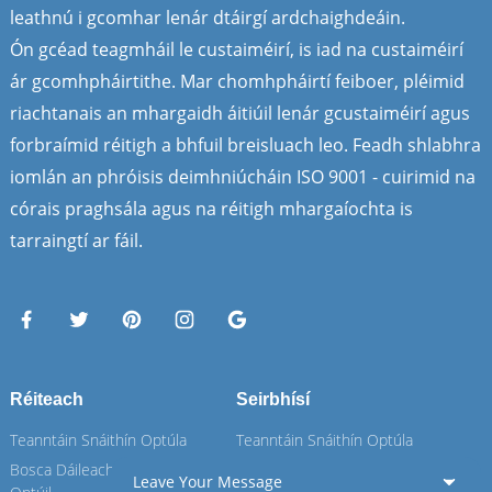
leathnú i gcomhar lenár dtáirgí ardchaighdeáin.
Ón gcéad teagmháil le custaiméirí, is iad na custaiméirí
ár gcomhpháirtithe. Mar chomhpháirtí feiboer, pléimid
riachtanais an mhargaidh áitiúil lenár gcustaiméirí agus
forbraímid réitigh a bhfuil breisluach leo. Feadh shlabhra
iomlán an phróisis deimhniúcháin ISO 9001 - cuirimid na
córais praghsála agus na réitigh mhargaíochta is
tarraingtí ar fáil.
Réiteach
Seirbhísí
Teanntáin Snáithín Optúla
Teanntáin Snáithín Optúla
Bosca Dáileacháin Snáithín
Bosca Dáileacháin Snáithín
Leave Your Message