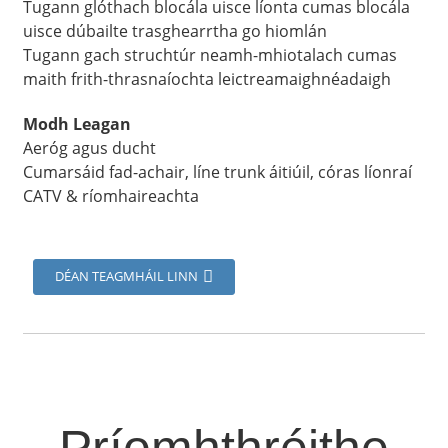
Tugann glóthach blocála uisce líonta cumas blocála
uisce dúbailte trasghearrtha go hiomlán
Tugann gach struchtúr neamh-mhiotalach cumas
maith frith-thrasnaíochta leictreamaighnéadaigh
Modh Leagan
Aeróg agus ducht
Cumarsáid fad-achair, líne trunk áitiúil, córas líonraí
CATV & ríomhaireachta
DÉAN TEAGMHÁIL LINN