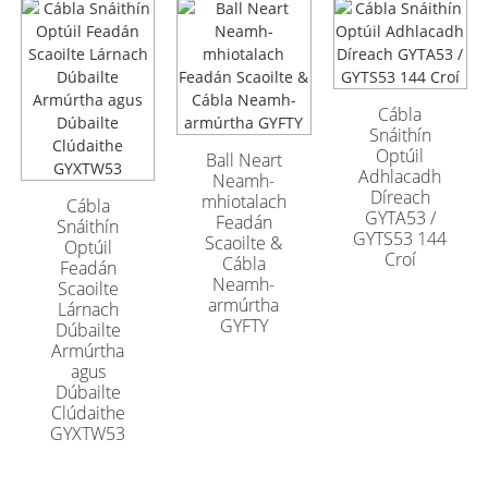
Cábla Optúil
Cábla Optúil
Lasmuigh Armúrtha
Lasmuigh Armúrtha
GYFTA53 96 Croí
GYFTA53 96 Croí
Cábla
Snáithín
Optúil
Ball Neart
Adhlacadh
Neamh-
Díreach
mhiotalach
Cábla
GYTA53 /
Feadán
Snáithín
GYTS53 144
Scaoilte &
Optúil
Croí
Cábla
Feadán
Neamh-
Scaoilte
armúrtha
Lárnach
GYFTY
Dúbailte
Armúrtha
agus
Dúbailte
Clúdaithe
GYXTW53