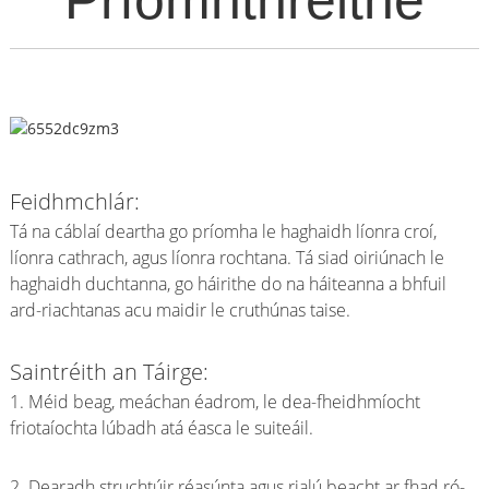
Príomhthréithe
Feidhmchlár:
Tá na cáblaí deartha go príomha le haghaidh líonra croí,
líonra cathrach, agus líonra rochtana. Tá siad oiriúnach le
haghaidh duchtanna, go háirithe do na háiteanna a bhfuil
ard-riachtanas acu maidir le cruthúnas taise.
Saintréith an Táirge:
1. Méid beag, meáchan éadrom, le dea-fheidhmíocht
friotaíochta lúbadh atá éasca le suiteáil.
2. Dearadh struchtúir réasúnta agus rialú beacht ar fhad ró-