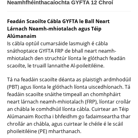
Neamhfhéinthacaíochta GYFTA 12 Chroí
Feadán Scaoilte Cábla GYFTA le Ball Neart
Lárnach Neamh-mhiotalach agus Téip
Alúmanaim
Is cábla optúil cumarsáide lasmuigh é cábla
snáthoptaice GYFTA FRP de bhall neart neamh-
mhiotalach den struchtúr líonta le glóthach feadán
scaoilte, le truaill lannaithe Al-poileitiléine.
Tá na feadáin scaoilte déanta as plaistigh ardmhodúil
(PBT) agus líonta le glóthach líonta uiscedhíonach. Tá
feadáin scaoilte snáithe timpeall an chomhpháirt
neart lárnach neamh-mhiotalach (FRP), líontar croílár
an chábla le comhdhúil líonta cábla. Cuirtear an Téip
Alúmanaim Roctha i bhfeidhm go fadaimseartha thar
chroílár an chábla, agus cuirtear le chéile é le scáil
phoileitiléine (PE) mharthanach.