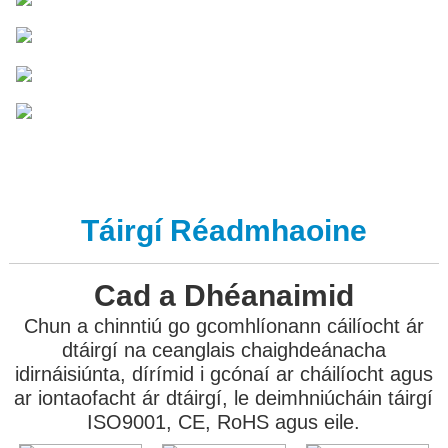
Táirgí Réadmhaoine
Cad a Dhéanaimid
Chun a chinntiú go gcomhlíonann cáilíocht ár
dtáirgí na ceanglais chaighdeánacha
idirnáisiúnta, dírímid i gcónaí ar cháilíocht agus
ar iontaofacht ár dtáirgí, le deimhniúcháin táirgí
ISO9001, CE, RoHS agus eile.