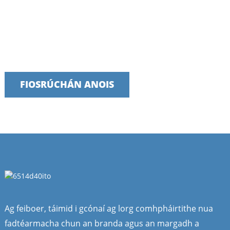
Labhair lenár bhfoireann inniu
Táimid bródúil as seirbhísí tráthúla, iontaofa agus úsáideacha a
sholáthar
FIOSRÚCHÁN ANOIS
Ag feiboer, táimid i gcónaí ag lorg comhpháirtithe nua
fadtéarmacha chun an branda agus an margadh a