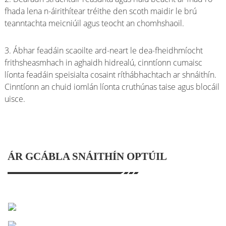
fhada lena n-áirithítear tréithe den scoth maidir le brú
teanntachta meicniúil agus teocht an chomhshaoil.
3. Ábhar feadáin scaoilte ard-neart le dea-fheidhmíocht
frithsheasmhach in aghaidh hidrealú, cinntíonn cumaisc
líonta feadáin speisialta cosaint ríthábhachtach ar shnáithín.
Cinntíonn an chuid iomlán líonta cruthúnas taise agus blocáil
uisce.
ÁR GCÁBLA SNÁITHÍN OPTÚIL