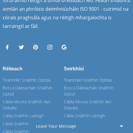
forbraímid réitigh a bhfuil breisluach leo. Feadh shlabhra
iomlán an phróisis deimhniúcháin ISO 9001 - cuirimid na
córais praghsála agus na réitigh mhargaíochta is
tarraingtí ar fáil.
Réiteach
Seirbhísí
Teanntáin Snáithín Optúla
Teanntáin Snáithín Optúla
Bosca Dáileacháin Snáithín
Bosca Dáileacháin Snáithín
Optúil
Optúil
Cábla Micrea-Snáithín Aer-
Cábla Micrea-Snáithín Aer-
Shéidte
Shéidte
Cábla Snáithín Laistigh
Cábla Snáithín Laistigh
Cábla Snáithín OPGW
Cábla Snáithín OPGW
Leave Your Message
Cábla Snáithín Aeir
Cábla Snáithín Aeir