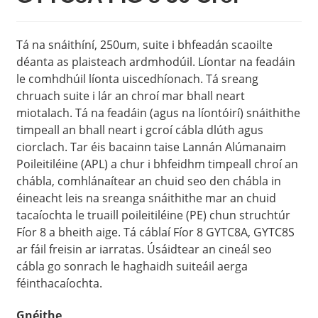
Tá na snáithíní, 250um, suite i bhfeadán scaoilte
déanta as plaisteach ardmhodúil. Líontar na feadáin
le comhdhúil líonta uiscedhíonach. Tá sreang
chruach suite i lár an chroí mar bhall neart
miotalach. Tá na feadáin (agus na líontóirí) snáithithe
timpeall an bhall neart i gcroí cábla dlúth agus
ciorclach. Tar éis bacainn taise Lannán Alúmanaim
Poileitiléine (APL) a chur i bhfeidhm timpeall chroí an
chábla, comhlánaítear an chuid seo den chábla in
éineacht leis na sreanga snáithithe mar an chuid
tacaíochta le truaill poileitiléine (PE) chun struchtúr
Fíor 8 a bheith aige. Tá cáblaí Fíor 8 GYTC8A, GYTC8S
ar fáil freisin ar iarratas. Úsáidtear an cineál seo
cábla go sonrach le haghaidh suiteáil aerga
féinthacaíochta.
Gnéithe