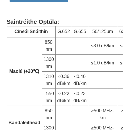
Saintréithe Optúla:
Cineál Snáithín
G.652
G.655
50/125μm
62.5
850
≤3.0 dB/km
≤3.3
nm
1300
≤1.0 dB/km
≤1.0
nm
Maolú (+20
℃
)
1310
≤0.36
≤0.40
nm
dB/km
dB/km
1550
≤0.22
≤0.23
nm
dB/km
dB/km
850
≥500 MHz-
≥20
nm
km
Bandaleithead
1300
≥500 MHz-
≥50