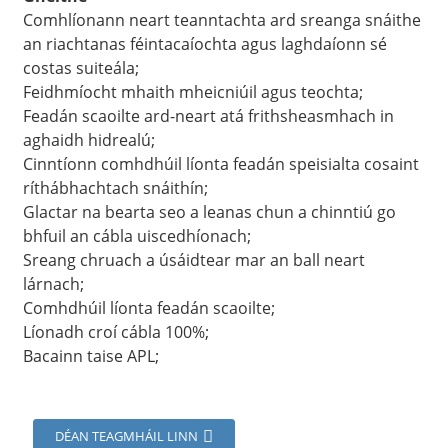
Comhlíonann neart teanntachta ard sreanga snáithe
an riachtanas féintacaíochta agus laghdaíonn sé
costas suiteála;
Feidhmíocht mhaith mheicniúil agus teochta;
Feadán scaoilte ard-neart atá frithsheasmhach in
aghaidh hidrealú;
Cinntíonn comhdhúil líonta feadán speisialta cosaint
ríthábhachtach snáithín;
Glactar na bearta seo a leanas chun a chinntiú go
bhfuil an cábla uiscedhíonach;
Sreang chruach a úsáidtear mar an ball neart
lárnach;
a
Comhdhúil líonta feadán scaoilte;
Líonadh croí cábla 100%;
Bacainn taise APL;
DÉAN TEAGMHÁIL LINN