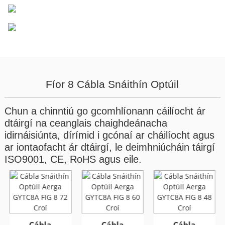
Fíor 8 Cábla Snáithín Optúil
Chun a chinntiú go gcomhlíonann cáilíocht ár
dtáirgí na ceanglais chaighdeánacha
idirnáisiúnta, dírímid i gcónaí ar cháilíocht agus
ar iontaofacht ár dtáirgí, le deimhniúcháin táirgí
ISO9001, CE, RoHS agus eile.
Cábla Optúil
Cábla Optúil
Lasmuigh Armúrtha
Lasmuigh Armúrtha
GYFTA53 96 Croí
GYFTA53 96 Croí
Cábla
Cábla
Cábla