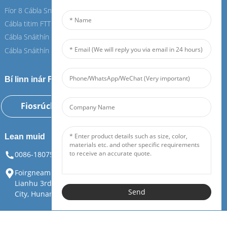
Fíor 8 Cábla Snáithín
Fíor 8 Cábla Snáithín
Cábla titim FTTH
Cábla titim FTTH
Cábla Snáithín ASU
Cábla Snáithín ASU
Cábla Snáithín ADSS
Cábla Snáithín ADSS
Bí linn inár Feiboer
Fiosrúchán Anois
Lean muid
0086-18075108880
info@feiboer.com.cn
Foirgneamh 1, Ard-Mhéara Zhongjianbaobao, Uimh. 30,
Lianhu 3rd Road, Tianding Street, Yuelu District, Changsha
Send
City, Hunan Province