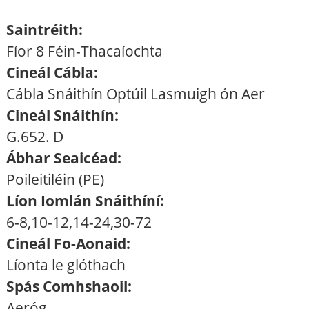
Saintréith:
Fíor 8 Féin-Thacaíochta
Cineál Cábla:
Cábla Snáithín Optúil Lasmuigh ón Aer
Cineál Snáithín:
G.652. D
Ábhar Seaicéad:
Poileitiléin (PE)
Líon Iomlán Snáithíní:
6-8,10-12,14-24,30-72
Cineál Fo-Aonaid:
Líonta le glóthach
Spás Comhshaoil:
Aeróg