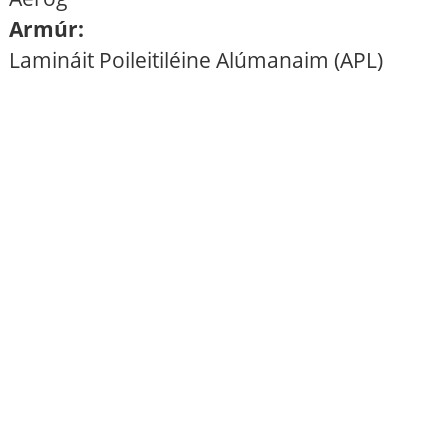
Armúr:
Lamináit Poileitiléine Alúmanaim (APL)
Gnéithe
1. Feidhmíocht mhaith mheicniúil agus teochta
2. Cosnaíonn sliogán PE an cábla ó radaíocht ultraivialait
3. Feadán scaoilte ard-neart atá frithsheasmhach in
aghaidh hidrealú
4. Cinntíonn comhdhúil líonta feadán speisialta cosaint
ríthábhachtach ar shnáithín
5. Comhlíonann neart teanntachta ard sreanga snáithe
an riachtanas féintacaíochta agus laghdaíonn sé costas