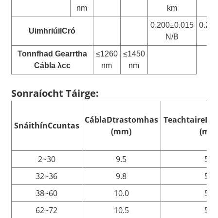
nm
km
0.200±0.015
0.27
Uimhriúil
Cró
N/B
Tonnfhad Gearrtha
≤1260
≤1450
Cábla λcc
nm
nm
Sonraíocht Táirge:
Cábla
D
trastomhas
Teachtaire
D
t
Snáithín
C
cuntas
(mm)
(mm
2~30
9.5
5.0
32~36
9.8
5.0
38~60
10.0
5.0
62~72
10.5
5.0