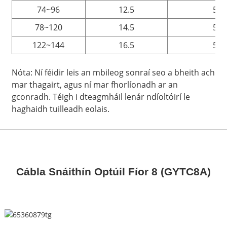
74~96
12.5
5.0
78~120
14.5
5.0
122~144
16.5
5.0
Nóta: Ní féidir leis an mbileog sonraí seo a bheith ach
mar thagairt, agus ní mar fhorlíonadh ar an
gconradh. Téigh i dteagmháil lenár ndíoltóirí le
haghaidh tuilleadh eolais.
Cábla Snáithín Optúil Fíor 8 (GYTC8A)