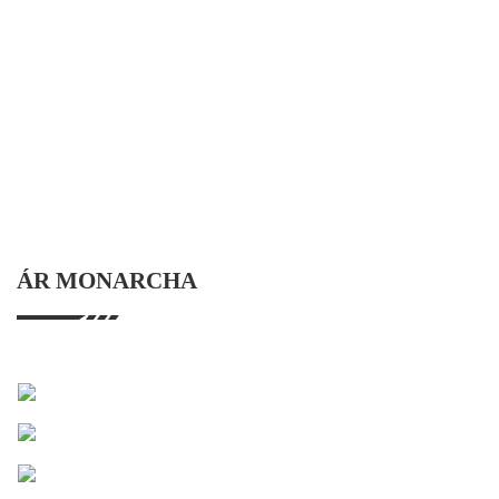
na suiteála.
6. Glactar na bearta seo a leanas chun a chinntiú go
bhfuil an cábla uiscedhíonach: Bacainn taise APL Líonadh
croíleacáin an chábla 100% Cumaisc líonta feadán
scaoilte Sreang chruach a úsáidtear mar an ball neart
lárnach
ÁR MONARCHA