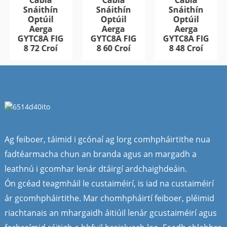
Snáithín
Snáithín
Snáithín
Optúil
Optúil
Optúil
Aerga
Aerga
Aerga
GYTC8A FIG
GYTC8A FIG
GYTC8A FIG
8 72 Croí
8 60 Croí
8 48 Croí
Ag feiboer, táimid i gcónaí ag lorg comhpháirtithe nua
fadtéarmacha chun an branda agus an margadh a
leathnú i gcomhar lenár dtáirgí ardchaighdeáin.
Ón gcéad teagmháil le custaiméirí, is iad na custaiméirí
ár gcomhpháirtithe. Mar chomhpháirtí feiboer, pléimid
riachtanais an mhargaidh áitiúil lenár gcustaiméirí agus