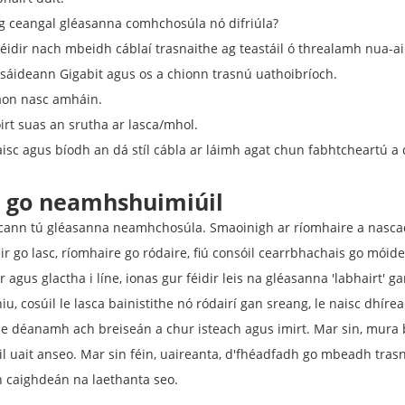
ag ceangal gléasanna comhchosúla nó difriúla?
héidir nach mbeidh cáblaí trasnaithe ag teastáil ó threalamh nua-a
úsáideann Gigabit agus os a chionn trasnú uathoibríoch.
aon nasc amháin.
irt suas an srutha ar lasca/mhol.
naisc agus bíodh an dá stíl cábla ar láimh agat chun fabhtcheartú 
m go neamhshuimiúil
cann tú gléasanna neamhchosúla. Smaoinigh ar ríomhaire a nascadh 
éir go lasc, ríomhaire go ródaire, fiú consóil cearrbhachais go mói
 agus glactha i líne, ionas gur féidir leis na gléasanna 'labhairt' g
u, cosúil le lasca bainistithe nó ródairí gan sreang, le naisc dhíre
 le déanamh ach breiseán a chur isteach agus imirt. Mar sin, mura b
 uait anseo. Mar sin féin, uaireanta, d'fhéadfadh go mbeadh trasnú 
an caighdeán na laethanta seo.