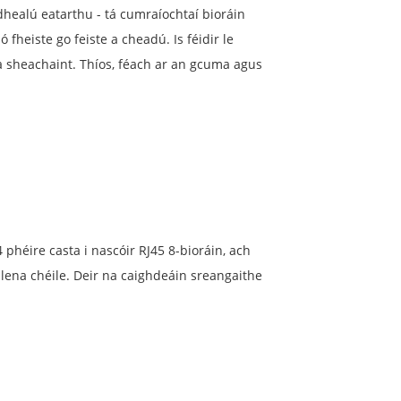
healú eatarthu - tá cumraíochtaí bioráin
heiste go feiste a cheadú. Is féidir le
a sheachaint. Thíos, féach ar an gcuma agus
phéire casta i nascóir RJ45 8-bioráin, ach
lena chéile. Deir na caighdeáin sreangaithe