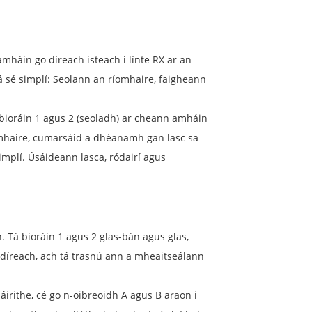
amháin go díreach isteach i línte RX ar an
 sé simplí: Seolann an ríomhaire, faigheann
bioráin 1 agus 2 (seoladh) ar cheann amháin
íomhaire, cumarsáid a dhéanamh gan lasc sa
simplí. Úsáideann lasca, ródairí agus
. Tá bioráin 1 agus 2 glas-bán agus glas,
díreach, ach tá trasnú ann a mheaitseálann
 áirithe, cé go n-oibreoidh A agus B araon i