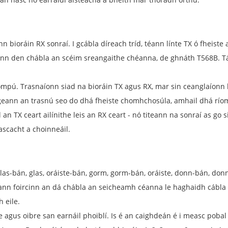
 bioráin RX sonraí. I gcábla díreach tríd, téann línte TX ó fheiste 
ann den chábla an scéim sreangaithe chéanna, de ghnáth T568B. Tá
ompú. Trasnaíonn siad na bioráin TX agus RX, mar sin ceanglaíonn 
. Ligeann an trasnú seo do dhá fheiste chomhchosúla, amhail dhá r
 an TX ceart ailínithe leis an RX ceart - nó titeann na sonraí as go 
ascacht a choinneáil.
as-bán, glas, oráiste-bán, gorm, gorm-bán, oráiste, donn-bán, donn
ann foircinn an dá chábla an seicheamh céanna le haghaidh cábla 
 eile.
he agus oibre san earnáil phoiblí. Is é an caighdeán é i measc pobal