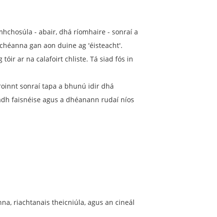
mhchosúla - abair, dhá ríomhaire - sonraí a
 chéanna gan aon duine ag 'éisteacht'.
óir ar na calafoirt chliste. Tá siad fós in
roinnt sonraí tapa a bhunú idir dhá
nadh faisnéise agus a dhéanann rudaí níos
a, riachtanais theicniúla, agus an cineál