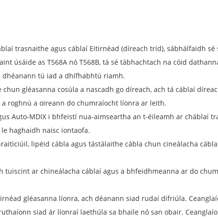
blaí trasnaithe agus cáblaí Eitirnéad (díreach tríd), sábhálfaidh sé 
baint úsáide as T568A nó T568B, tá sé tábhachtach na cóid dathann
á dhéanann tú iad a dhífhabhtú riamh.
e chun gléasanna cosúla a nascadh go díreach, ach tá cáblaí dírea
 a roghnú a oireann do chumraíocht líonra ar leith.
gus Auto-MDIX i bhfeistí nua-aimseartha an t-éileamh ar cháblaí tras
 le haghaidh naisc iontaofa.
raiticiúil, lipéid cábla agus tástálaithe cábla chun cineálacha cábla
fidh tuiscint ar chineálacha cáblaí agus a bhfeidhmeanna ar do chum
irnéad gléasanna líonra, ach déanann siad rudaí difriúla. Ceanglaío
cruthaíonn siad ár líonraí laethúla sa bhaile nó san obair. Ceanglaí