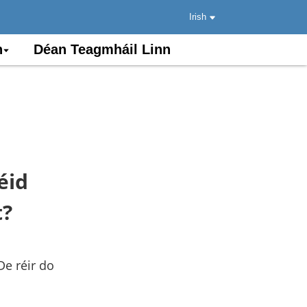
Irish
n
Déan Teagmháil Linn
éid
t?
e réir do