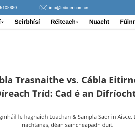
75108880
info@feiboer.com.cn
í
Seirbhísí
Réiteach
Nuacht
Fúin
bla Trasnaithe vs. Cábla Eitirn
íreach Tríd: Cad é an Difríoch
gmháil le haghaidh Luachan & Sampla Saor in Aisce, D
riachtanas, déan saincheapadh duit.