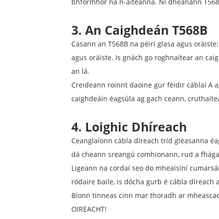
bhformhór na n-áiteanna. Ní dhéanann T568A a
3. An Caighdeán T568B
Casann an T568B na péirí glasa agus oráiste:
agus oráiste. Is gnách go roghnaítear an cai
an lá.
Creideann roinnt daoine gur féidir cáblaí A 
caighdeáin éagsúla ag gach ceann, cruthaítear
4. Loighic Dhíreach
Ceanglaíonn cábla díreach tríd gléasanna éag
dá cheann sreangú comhionann, rud a fhágan
Ligeann na cordaí seo do mheaisíní cumarsáid
ródaire baile, is dócha gurb é cábla díreach
Bíonn tinneas cinn mar thoradh ar mheascad
OIREACHT!