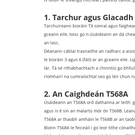
1. Tarchur agus Glacadh
Tarchuireann bioráin TX sonraí agus faigheann
gceann eile, toisc go n-úsáideann an dá che
an lasc.
Déanann cáblaí trasnaithe an radharc a aisi
le bioráin 3 agus 6 (fáil) ar an gceann eile
lár. Tá sé ríthábhachtach a chinntiú go bhfuil
ríomhairí na cumraíochtaí seo go léir chun n
2. An Caighdeán T568A
Úsáideann an T568A ord dathanna ar leith: gl
agus is é sin an malartú mór ón T568B. Lean
T568A ar thaobh amháin le T568B ar an taobh
Bíonn T568A le feiceáil i go leor tithe cónait