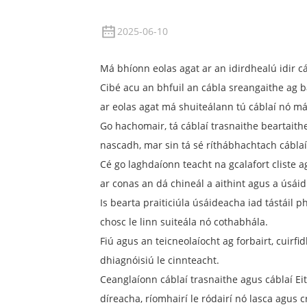
2025-06-10
Má bhíonn eolas agat ar an idirdhealú idir cá
Cibé acu an bhfuil an cábla sreangaithe ag 
ar eolas agat má shuiteálann tú cáblaí nó m
Go hachomair, tá cáblaí trasnaithe beartaith
nascadh, mar sin tá sé ríthábhachtach cáblaí
Cé go laghdaíonn teacht na gcalafort cliste a
ar conas an dá chineál a aithint agus a úsáid
Is bearta praiticiúla úsáideacha iad tástáil ph
chosc le linn suiteála nó cothabhála.
Fiú agus an teicneolaíocht ag forbairt, cuir
dhiagnóisiú le cinnteacht.
Ceanglaíonn cáblaí trasnaithe agus cáblaí Eit
díreacha, ríomhairí le ródairí nó lasca agus 