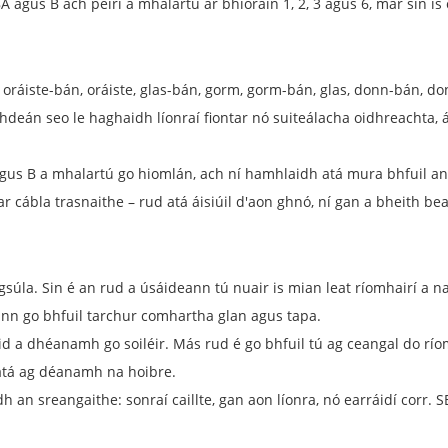
gus B ach péirí a mhalartú ar bhioráin 1, 2, 3 agus 6, mar sin is c
 oráiste-bán, oráiste, glas-bán, gorm, gorm-bán, glas, donn-bán, do
ghdeán seo le haghaidh líonraí fiontar nó suiteálacha oidhreachta, 
agus B a mhalartú go hiomlán, ach ní hamhlaidh atá mura bhfuil an
 cábla trasnaithe – rud atá áisiúil d'aon ghnó, ní gan a bheith bea
súla. Sin é an rud a úsáideann tú nuair is mian leat ríomhairí a n
n go bhfuil tarchur comhartha glan agus tapa.
 a dhéanamh go soiléir. Más rud é go bhfuil tú ag ceangal do ríomha
 atá ag déanamh na hoibre.
h an sreangaithe: sonraí caillte, gan aon líonra, nó earráidí co