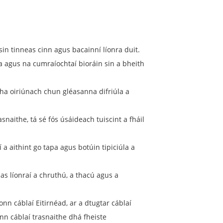
sin tinneas cinn agus bacainní líonra duit.
a agus na cumraíochtaí bioráin sin a bheith
cha oiriúnach chun gléasanna difriúla a
naithe, tá sé fós úsáideach tuiscint a fháil
í a aithint go tapa agus botúin tipiciúla a
as líonraí a chruthú, a thacú agus a
nn cáblaí Eitirnéad, ar a dtugtar cáblaí
onn cáblaí trasnaithe dhá fheiste