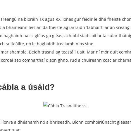
a sreangú na bioráin TX agus RX, ionas gur féidir le dhá fheiste cho
 a bhaineann leis an dá fheiste ag iarraidh 'labhairt' ar an sreang
 haghaidh naisc gléas go gléas, ach bhí siad coitianta sular tháinig t
ch suiteáilte, nó le haghaidh trealamh níos sine.
, mar shampla. Beidh trasnú ag teastáil uait. Mar ní mór duit comh
 cordaí seo comharthaí d'aon ghnó, rud a chuireann cosc ​​ar char
cábla a úsáid?
t líonra a dhéanamh nó a bhriseadh. Bíonn comhoiriúnacht gléasann
bhairt duit: