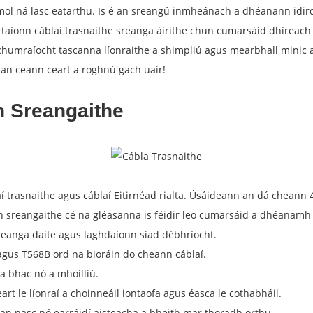
mol ná lasc eatarthu. Is é an sreangú inmheánach a dhéanann idird
aíonn cáblaí trasnaithe sreanga áirithe chun cumarsáid dhíreach ó f
o chumraíocht tascanna líonraithe a shimpliú agus mearbhall minic 
an ceann ceart a roghnú gach uair!
h Sreangaithe
 trasnaithe agus cáblaí Eitirnéad rialta. Úsáideann an dá cheann 4 
n sreangaithe cé na gléasanna is féidir leo cumarsáid a dhéanamh 
anga daite agus laghdaíonn siad débhríocht.
agus T568B ord na bioráin do cheann cáblaí.
 a bhac nó a mhoilliú.
rt le líonraí a choinneáil iontaofa agus éasca le cothabháil.
, gan nasc nó earráidí aisteacha a bheith mar thoradh orthu.