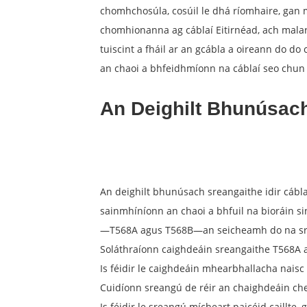
chomhchosúla, cosúil le dhá ríomhaire, gan 
chomhionanna ag cáblaí Eitirnéad, ach malart
tuiscint a fháil ar an gcábla a oireann do d
an chaoi a bhfeidhmíonn na cáblaí seo chun 
An Deighilt Bhunúsac
An deighilt bhunúsach sreangaithe idir cáblaí
sainmhíníonn an chaoi a bhfuil na bioráin si
—T568A agus T568B—an seicheamh do na sre
Soláthraíonn caighdeáin sreangaithe T568A 
Is féidir le caighdeáin mhearbhallacha naisc
Cuidíonn sreangú de réir an chaighdeáin chea
Is féidir le sreangú mícheart paicéid caillte