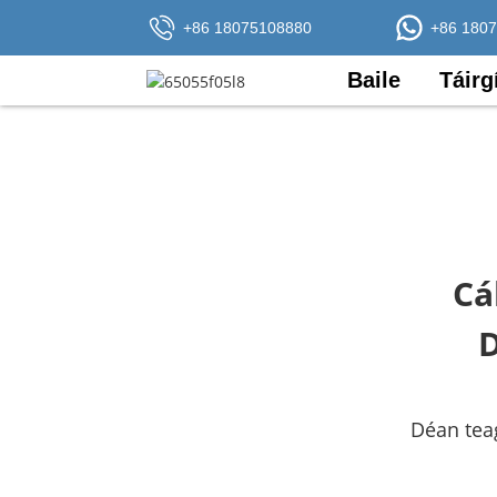
+86 18075108880
+86 180
Baile
Táirg
Cá
D
Déan tea