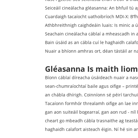
Seiceáil cineálacha gléasanna: An bhfuil tú 
Cuardaigh tacaíocht uathoibríoch MDI-X: B’f
Athbhreithnigh caighdeáin luais: Is minic a 
Seachain cineálacha cáblaí a mheascadh in 
Bain úsáid as an cábla cuí le haghaidh calafo
Nuair a bhíonn amhras ort, déan tástáil ar 
Gléasanna Is maith lio
Bíonn cáblaí díreacha úsáideach nuair a nas
sean-chumraíochtaí baile agus oifige – print
an chábla dhírigh. Coinníonn sé péirí tarchuir
Tacaíonn formhór threalamh oifige an lae inni
gan aon suiteáil bogearraí, gan aon rud - níl
cheart go mbeadh cábla trasnaithe ag teastáil
haghaidh calafort aisteach éigin. Ní hé sin 