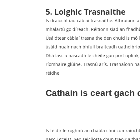
5. Loighic Trasnaithe
Is draíocht iad cáblaí trasnaithe. Athraíonn 
mhalartú go díreach. Réitíonn siad an fhadhb
Úsáidtear cáblaí trasnaithe den chuid is mó le
úsáid nuair nach bhfuil braiteadh uathoibrío
Dhá lasc a nascadh le chéile gan port uplink
ríomhaire glúine. Trasnú arís. Trasnaíonn na
réidhe.
Cathain is ceart gach 
Is féidir le roghnú an chábla chuí cumraíoch
nasc i gceist. Seo seicliosta chun treoir a tha