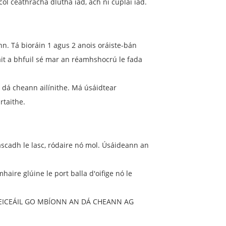
ol ceathracha dlútha iad, ach ní cúplaí iad.
nn. Tá bioráin 1 agus 2 anois oráiste-bán
áit a bhfuil sé mar an réamhshocrú le fada
 dá cheann ailínithe. Má úsáidtear
rtaithe.
ascadh le lasc, ródaire nó mol. Úsáideann an
ire glúine le port balla d'oifige nó le
rr. SEICEÁIL GO MBÍONN AN DÁ CHEANN AG