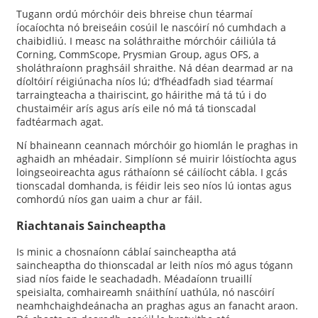
Tugann ordú mórchóir deis bhreise chun téarmaí
íocaíochta nó breiseáin cosúil le nascóirí nó cumhdach a
chaibidliú. I measc na soláthraithe mórchóir cáiliúla tá
Corning, CommScope, Prysmian Group, agus OFS, a
sholáthraíonn praghsáil shraithe. Ná déan dearmad ar na
díoltóirí réigiúnacha níos lú; d’fhéadfadh siad téarmaí
tarraingteacha a thairiscint, go háirithe má tá tú i do
chustaiméir arís agus arís eile nó má tá tionscadal
fadtéarmach agat.
Ní bhaineann ceannach mórchóir go hiomlán le praghas in
aghaidh an mhéadair. Simplíonn sé muirir lóistíochta agus
loingseoireachta agus ráthaíonn sé cáilíocht cábla. I gcás
tionscadal domhanda, is féidir leis seo níos lú iontas agus
comhordú níos gan uaim a chur ar fáil.
Riachtanais Saincheaptha
Is minic a chosnaíonn cáblaí saincheaptha atá
saincheaptha do thionscadal ar leith níos mó agus tógann
siad níos faide le seachadadh. Méadaíonn truaillí
speisialta, comhaireamh snáithíní uathúla, nó nascóirí
neamhchaighdeánacha an praghas agus an fanacht araon.