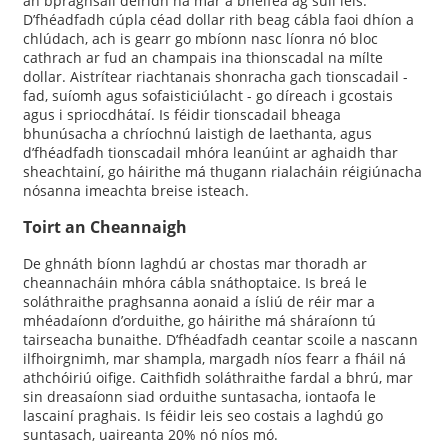
an bpraghsáil deiridh ná mar a bheifeá ag súil leis.
D’fhéadfadh cúpla céad dollar rith beag cábla faoi dhíon a
chlúdach, ach is gearr go mbíonn nasc líonra nó bloc
cathrach ar fud an champais ina thionscadal na mílte
dollar. Aistrítear riachtanais shonracha gach tionscadail -
fad, suíomh agus sofaisticiúlacht - go díreach i gcostais
agus i spriocdhátaí. Is féidir tionscadail bheaga
bhunúsacha a chríochnú laistigh de laethanta, agus
d’fhéadfadh tionscadail mhóra leanúint ar aghaidh thar
sheachtainí, go háirithe má thugann rialacháin réigiúnacha
nósanna imeachta breise isteach.
Toirt an Cheannaigh
De ghnáth bíonn laghdú ar chostas mar thoradh ar
cheannacháin mhóra cábla snáthoptaice. Is breá le
soláthraithe praghsanna aonaid a ísliú de réir mar a
mhéadaíonn d’orduithe, go háirithe má sháraíonn tú
tairseacha bunaithe. D’fhéadfadh ceantar scoile a nascann
ilfhoirgnimh, mar shampla, margadh níos fearr a fháil ná
athchóiriú oifige. Caithfidh soláthraithe fardal a bhrú, mar
sin dreasaíonn siad orduithe suntasacha, iontaofa le
lascainí praghais. Is féidir leis seo costais a laghdú go
suntasach, uaireanta 20% nó níos mó.