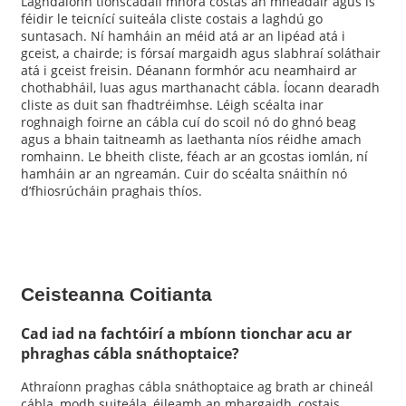
Laghdaíonn tionscadail mhóra costas an mhéadair agus is
féidir le teicnící suiteála cliste costais a laghdú go
suntasach. Ní hamháin an méid atá ar an lipéad atá i
gceist, a chairde; is fórsaí margaidh agus slabhraí soláthair
atá i gceist freisin. Déanann formhór acu neamhaird ar
chothabháil, luas agus marthanacht cábla. Íocann dearadh
cliste as duit san fhadtréimhse. Léigh scéalta inar
roghnaigh foirne an cábla cuí do scoil nó do ghnó beag
agus a bhain taitneamh as laethanta níos réidhe amach
romhainn. Le bheith cliste, féach ar an gcostas iomlán, ní
hamháin ar an ngreamán. Cuir do scéalta snáithín nó
d’fhiosrúcháin praghais thíos.
Ceisteanna Coitianta
Cad iad na fachtóirí a mbíonn tionchar acu ar
phraghas cábla snáthoptaice?
Athraíonn praghas cábla snáthoptaice ag brath ar chineál
cábla, modh suiteála, éileamh an mhargaidh, costais