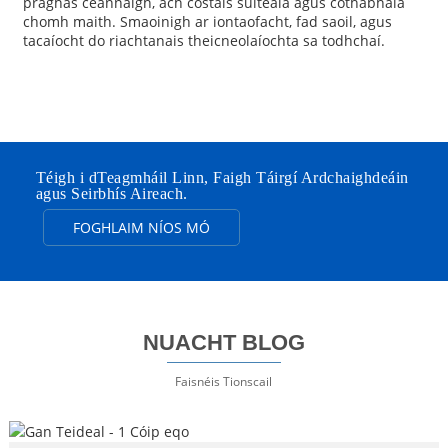
praghas ceannaigh, ach costais suiteála agus cothabhála
chomh maith. Smaoinigh ar iontaofacht, fad saoil, agus
tacaíocht do riachtanais theicneolaíochta sa todhchaí.
Téigh i dTeagmháil Linn, Faigh Táirgí Ardchaighdeáin
agus Seirbhís Aireach.
FOGHLAIM NÍOS MÓ
NUACHT BLOG
Faisnéis Tionscail