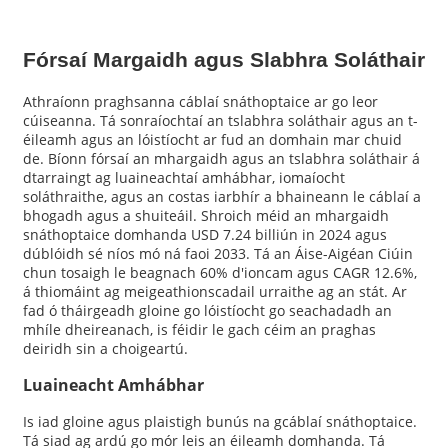
Fórsaí Margaidh agus Slabhra Soláthair
Athraíonn praghsanna cáblaí snáthoptaice ar go leor
cúiseanna. Tá sonraíochtaí an tslabhra soláthair agus an t-
éileamh agus an lóistíocht ar fud an domhain mar chuid
de. Bíonn fórsaí an mhargaidh agus an tslabhra soláthair á
dtarraingt ag luaineachtaí amhábhar, iomaíocht
soláthraithe, agus an costas iarbhír a bhaineann le cáblaí a
bhogadh agus a shuiteáil. Shroich méid an mhargaidh
snáthoptaice domhanda USD 7.24 billiún in 2024 agus
dúblóidh sé níos mó ná faoi 2033. Tá an Áise-Aigéan Ciúin
chun tosaigh le beagnach 60% d'ioncam agus CAGR 12.6%,
á thiomáint ag meigeathionscadail urraithe ag an stát. Ar
fad ó tháirgeadh gloine go lóistíocht go seachadadh an
mhíle dheireanach, is féidir le gach céim an praghas
deiridh sin a choigeartú.
Luaineacht Amhábhar
Is iad gloine agus plaistigh bunús na gcáblaí snáthoptaice.
Tá siad ag ardú go mór leis an éileamh domhanda. Tá