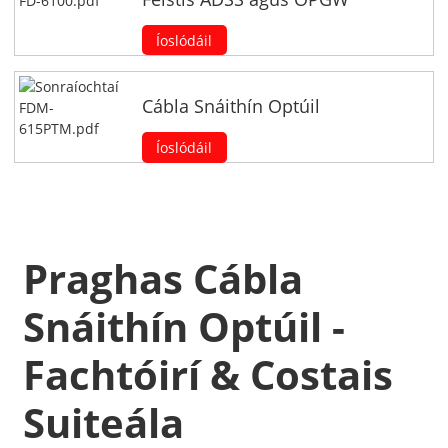
Íoslódáil
Cábla Snáithín Optúil
Íoslódáil
Praghas Cábla
Snáithín Optúil -
Fachtóirí & Costais
Suiteála