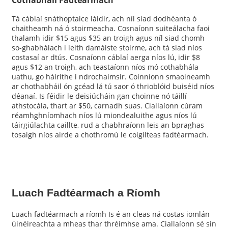
Tá cáblaí snáthoptaice láidir, ach níl siad dodhéanta ó
chaitheamh ná ó stoirmeacha. Cosnaíonn suiteálacha faoi
thalamh idir $15 agus $35 an troigh agus níl siad chomh
so-ghabhálach i leith damáiste stoirme, ach tá siad níos
costasaí ar dtús. Cosnaíonn cáblaí aerga níos lú, idir $8
agus $12 an troigh, ach teastaíonn níos mó cothabhála
uathu, go háirithe i ndrochaimsir. Coinníonn smaoineamh
ar chothabháil ón gcéad lá tú saor ó thrioblóid buiséid níos
déanaí. Is féidir le deisiúcháin gan choinne nó táillí
athstocála, thart ar $50, carnadh suas. Ciallaíonn cúram
réamhghníomhach níos lú miondealuithe agus níos lú
táirgiúlachta caillte, rud a chabhraíonn leis an bpraghas
tosaigh níos airde a chothromú le coigilteas fadtéarmach.
Luach Fadtéarmach a Ríomh
Luach fadtéarmach a ríomh Is é an cleas ná costas iomlán
úinéireachta a mheas thar thréimhse ama. Ciallaíonn sé sin