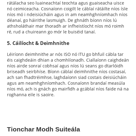
rátálacha seo luaineachtaí teochta agus guaiseacha uisce
nó ceimiceacha. Cosnaíonn coigilt le cáblaí rátáilte níos ísle
níos mó i ndeisiúcháin agus in am neamhghníomhach níos
déanaí, go háirithe lasmuigh. De ghnáth bíonn níos lú
athsholáthair mar thoradh ar infheistíocht níos mó roimh
ré, rud a chuireann go mór le buiséid tanaí.
5. Cáilíocht & Deimhnithe
Léiríonn deimhnithe ar nós ISO nó ITU go bhfuil cábla tar
éis caighdeáin dhian a chomhlíonadh. Ciallaíonn caighdeán
níos airde sonraí cobhsaí agus níos lú seans go dtarlóidh
briseadh seirbhíse. Bíonn cáblaí deimhnithe níos costasaí,
ach san fhadtréimhse, laghdaíonn siad costais deisiúcháin
agus am neamhghníomhach. Cosnaíonn brandaí measúla
níos mó, ach is gnách go mairfidh a gcáblaí níos faide ná na
roghanna eile is saoire.
Tionchar Modh Suiteála