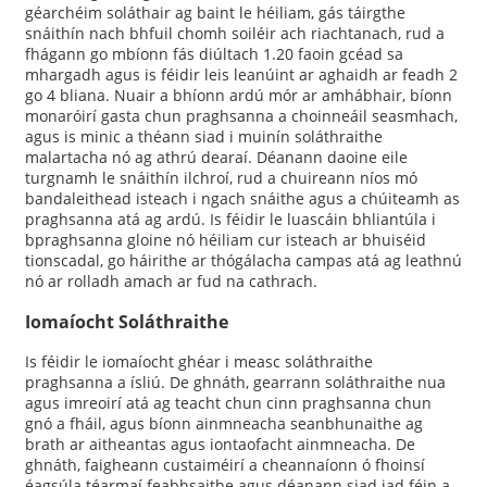
géarchéim soláthair ag baint le héiliam, gás táirgthe
snáithín nach bhfuil chomh soiléir ach riachtanach, rud a
fhágann go mbíonn fás diúltach 1.20 faoin gcéad sa
mhargadh agus is féidir leis leanúint ar aghaidh ar feadh 2
go 4 bliana. Nuair a bhíonn ardú mór ar amhábhair, bíonn
monaróirí gasta chun praghsanna a choinneáil seasmhach,
agus is minic a théann siad i muinín soláthraithe
malartacha nó ag athrú dearaí. Déanann daoine eile
turgnamh le snáithín ilchroí, rud a chuireann níos mó
bandaleithead isteach i ngach snáithe agus a chúiteamh as
praghsanna atá ag ardú. Is féidir le luascáin bhliantúla i
bpraghsanna gloine nó héiliam cur isteach ar bhuiséid
tionscadal, go háirithe ar thógálacha campas atá ag leathnú
nó ar rolladh amach ar fud na cathrach.
Iomaíocht Soláthraithe
Is féidir le iomaíocht ghéar i measc soláthraithe
praghsanna a ísliú. De ghnáth, gearrann soláthraithe nua
agus imreoirí atá ag teacht chun cinn praghsanna chun
gnó a fháil, agus bíonn ainmneacha seanbhunaithe ag
brath ar aitheantas agus iontaofacht ainmneacha. De
ghnáth, faigheann custaiméirí a cheannaíonn ó fhoinsí
éagsúla téarmaí feabhsaithe agus déanann siad iad féin a