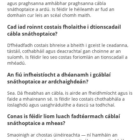
agus praghsanna amhábhar praghsanna cábla
snáthoptaice a ardú. Is féidir le héileamh ar fud an
domhain cur leis an scéal chomh maith.
Cad iad roinnt costais fholaithe i dtionscadail
cábla snáthoptaice?
D’fhéadfadh costais bhreise a bheith i gceist le ceadanna,
tástáil, cothabháil agus deacrachtaí gan choinne ar an
suíomh. Is féidir leo seo costas foriomlán an tionscadail a
mhéadú.
An fiú infheistíocht a dhéanamh i gcáblaí
snáthoptaice ar ardchaighdeán?
Sea. Dá fheabhas an cábla, is airde an fheidhmíocht agus is
faide a mhaireann sé. Is féidir leo costais chothabhála a
íoslaghdú agus uasghráduithe a éascú sa todhchaí.
Conas is féidir liom luach fadtéarmach cáblaí
snáthoptaice a mheas?
Smaoinigh ar chostas úinéireachta — ní hamháin an