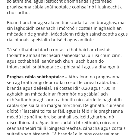
soláthraithe, agus lóistíocht dhomhanda i gcoimeád
praghsanna cábla snáthoptaice cobhsaí nó i luaineacht a
chur orthu.
Bíonn tionchar ag scála an tionscadail ar an bpraghas, mar
sin laghdóidh ceannach i mórchóir costais in aghaidh an
mhéadair de ghnáth. Méadaíonn réitigh saincheaptha agus
riachtanais speisialta buiséid agus amlínte.
Tá sé ríthábhachtach cuntas a thabhairt ar chostais
fholaithe amhail teicneoirí saineolacha, uirlisí chun cinn,
agus cothabháil leanúnach chun luach buan do
thionscadail snáthoptaice a phleanáil agus a dhaingniú.
Praghas cábla snáthoptaice
– Athraíonn na praghsanna
seo ag brath ar go leor rudaí cosúil le cineál cábla, fad,
branda agus déileálaí. Tá costas idir 0.20 agus 1.00 in
aghaidh an mhéadair ar fhormhór na gcáblaí, ach
d’fhéadfadh praghsanna a bheith níos airde le haghaidh
cáblaí speisialta nó margaí mórchóir. De ghnáth, cuireann
díoltóirí lascainí toirte ar fáil, agus is féidir le praghsanna
méadú le gnéithe breise amhail seaicéid gharbha nó
uiscedhíonadh. Agus tionscadal á bhreithniú, cuireann
ceannaitheoirí táillí loingseoireachta, cánacha agus costais
suiteála san áireamh. Tá brandaí eile níos costasaí mar