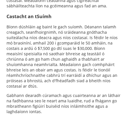
costasaí. Méadaíonn ceadanna agus cigireachtaí
sábháilteachta líon na gcéimeanna agus fad an ama.
Castacht an tSuímh
Bíonn dúshláin ag baint le gach suíomh. Déanann talamh
creagach, seanfhoirgnimh, nó sráideanna gnóthacha
suiteálacha níos deacra agus níos costasaí. Is féidir le níos
mó braoiníní, amhail 200 i gcomparáid le 50 amháin, na
costais a ardú ó $7,500 go dtí suas le $30,000. Bíonn
meaisíní speisialta nó saothair bhreise ag teastáil ó
chriúnna ó am go ham chun aghaidh a thabhairt ar
shuíomhanna neamhrialta. Méadaíonn gach comhpháirt
bhreise leis an obair am agus costas. Is féidir le tionóil
réamhchríochnaithe cabhrú trí earráidí a dhíchur agus an
próiseas a bhrostú, ach d'fhéadfadh siad a bheith níos
costasaí ar dtús.
Gabhann dearadh cúramach agus cuairteanna ar an láthair
na fadhbanna seo le neart ama luaidhe, rud a fhágann go
mbraitheann figiúirí buiséid níos inláimhsithe agus a
laghdaíonn iontas.