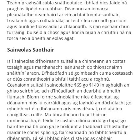
Téann praghsáil cábla snáthoptaice i bhfad níos faide ná
praghas lipéid na n-ábhar. Déanann an iomarca
pleanálaithe neamhaird ar éifeachtaí tonnta saothair,
trealaimh agus cothabhála, ar féidir leo carnadh go ciúin
agus bunlíne tionscadail a chlaonadh. Is í an eochair chun
turraingí buiséid a chosc agus líonra buan a chruthú ná na
tosca seo a bheith ar eolas agat.
Saineolas Saothair
Is í saineolas d’fhoireann suiteála a chinneann an costas
tosaigh agus marthanacht leanúnach do thionscnaimh
snáithíní araon. D’fhéadfadh sé go mbeadh cuma costasach
ar dtús conraitheoirí a bhfuil taithí acu a roghnú.
Cosnaíonn suiteáil saineolaithe $65 go $149 in aghaidh an
ghlao seirbhíse, ach d’fhéadfadh an dearbhú a bheith
fiúntach. Bíonn foirne saineolaithe níos éifeachtaí, ag
déanamh níos lú earráidí agus ag laghdú an dóchúlacht go
mbeidh ort é a dhéanamh arís níos déanaí, rud atá ina
choigilteas ceilte. Má bhraitheann tú ar fhoirne
inmheánacha, is féidir le costais oiliúna ardú go tapa, go
háirithe má bhíonn gá le hoiliúint a thabhairt d’fhostaithe
maidir le conas splicing, foirceannadh nó fabhtcheartú a
dhéanamh. Tá sé i bhfad níos cliste íoc as cabhair