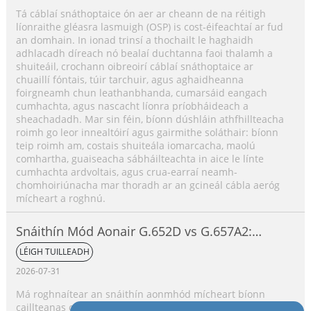
Tá cáblaí snáthoptaice ón aer ar cheann de na réitigh
líonraithe gléasra lasmuigh (OSP) is cost-éifeachtaí ar fud
an domhain. In ionad trinsí a thochailt le haghaidh
adhlacadh díreach nó bealaí duchtanna faoi thalamh a
shuiteáil, crochann oibreoirí cáblaí snáthoptaice ar
chuaillí fóntais, túir tarchuir, agus aghaidheanna
foirgneamh chun leathanbhanda, cumarsáid eangach
cumhachta, agus nascacht líonra príobháideach a
sheachadadh. Mar sin féin, bíonn dúshláin athfhillteacha
roimh go leor innealtóirí agus gairmithe soláthair: bíonn
teip roimh am, costais shuiteála iomarcacha, maolú
comhartha, guaiseacha sábháilteachta in aice le línte
cumhachta ardvoltais, agus crua-earraí neamh-
chomhoiriúnacha mar thoradh ar an gcineál cábla aeróg
mícheart a roghnú.
Snáithín Mód Aonair G.652D vs G.657A2:
Príomhdhifríochtaí, Comparáid Feidhmíochta
LÉIGH TUILLEADH
& Treoir Roghnúcháin Feidhmchláir
2026-07-31
Má roghnaítear an snáithín aonmhód mícheart bíonn
caillteanas optúil iomarcach, teip ar ghlacadh tionscadail,