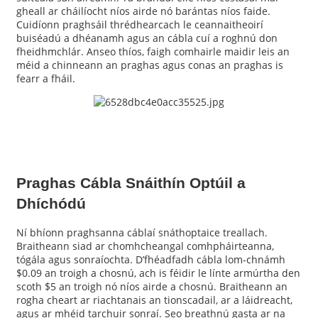
gheall ar cháilíocht níos airde nó barántas níos faide.
Cuidíonn praghsáil thrédhearcach le ceannaitheoirí
buiséadú a dhéanamh agus an cábla cuí a roghnú don
fheidhmchlár. Anseo thíos, faigh comhairle maidir leis an
méid a chinneann an praghas agus conas an praghas is
fearr a fháil.
Praghas Cábla Snáithín Optúil a
Dhíchódú
Ní bhíonn praghsanna cáblaí snáthoptaice treallach.
Braitheann siad ar chomhcheangal comhpháirteanna,
tógála agus sonraíochta. D’fhéadfadh cábla lom-chnámh
$0.09 an troigh a chosnú, ach is féidir le línte armúrtha den
scoth $5 an troigh nó níos airde a chosnú. Braitheann an
rogha cheart ar riachtanais an tionscadail, ar a láidreacht,
agus ar mhéid tarchuir sonraí. Seo breathnú gasta ar na