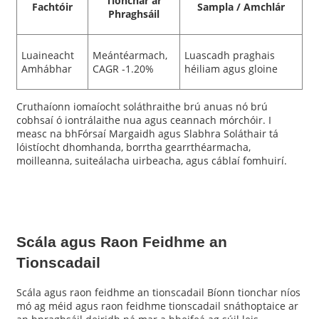
Tionchar ar
Fachtóir
Sampla / Amchlár
Phraghsáil
Luaineacht
Meántéarmach,
Luascadh praghais
Amhábhar
CAGR -1.20%
héiliam agus gloine
Cruthaíonn iomaíocht soláthraithe brú anuas nó brú
cobhsaí ó iontrálaithe nua agus ceannach mórchóir. I
measc na bhFórsaí Margaidh agus Slabhra Soláthair tá
lóistíocht dhomhanda, borrtha gearrthéarmacha,
moilleanna, suiteálacha uirbeacha, agus cáblaí fomhuirí.
Scála agus Raon Feidhme an
Tionscadail
Scála agus raon feidhme an tionscadail Bíonn tionchar níos
mó ag méid agus raon feidhme tionscadail snáthoptaice ar