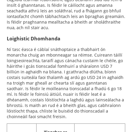
insilt ó ghanntanas. Is féidir le cáilíocht agus amanna
seachadta athrú leis an soláthraí, rud a fhágann go bhfuil
iontaofacht chomh tábhachtach leis an bpraghas greamáin.
Is féidir praghsanna mealltacha a bheith ar sholáthraithe
nua, ach níl stair acu.
Loighistic Dhomhanda
Ní tasc éasca é cáblaí snáthoptaice a thabhairt ón
monarcha chuig an mbonneagar sa réimse. Cuireann táillí
loingseoireachta, taraifí agus cánacha custaim le chéile, go
háirithe i gcás tionscadal fomhuirí a sháraíonn USD 7
billiún in aghaidh na bliana. I gcathracha dlútha, bíonn
costais suiteála faoi thalamh ag ardú go USD 24 in aghaidh
na troigh mar gheall ar chearta slí agus ganntanas
saothair. Is féidir le moilleanna tionscadal a fhadú 6 go 18
mí. Is féidir le foinsiú áitiúil, nuair is féidir leat é a
dhéanamh, costais lóistíochta a laghdú agus lainseálacha a
bhrostú. Is maith an rud é a bheith glas, agus cabhraíonn
lóistíocht thapa, chliste le buiséid do thionscadail a
choinneáil faoi smacht freisin.