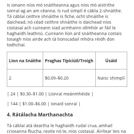
Is ionann níos mó snáitheanna agus níos mó aistrithe
sonraí ag an am céanna. Is rud simplí é cábla 2-shnáithe.
Tá cáblaí ceithre shnáithe is fiche, ocht shnáithe is
daichead, nó céad ceithre shnáithe is daichead níos
costasaí ach cuireann siad acmhainn ollmhór ar fáil le
haghaidh leathnú. Cuireann líon ard snáitheanna costais
tosaigh níos airde ach tá tionscadail mhóra réidh don
todhchaí.
Líon na Snáithe
Praghas Tipiciúil/Troigh
Úsáid
2
$0.09–$0.20
Naisc shimplí
| 24 | $0.30–$1.00 | Líonraí meánmhéide |
| 144 | $1.00–$6.00 | Ionaid sonraí |
4. Rátálacha Marthanachta
Tá cáblaí atá deartha le haghaidh rudaí crua, amhail
criosanna fliucha, reoite nó te, níos costasaí. Áirítear leis na