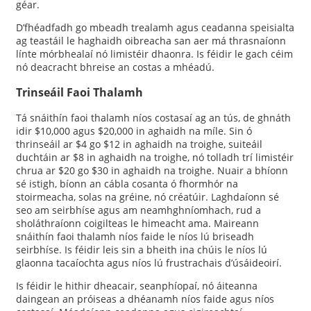
géar.
D’fhéadfadh go mbeadh trealamh agus ceadanna speisialta
ag teastáil le haghaidh oibreacha san aer má thrasnaíonn
línte mórbhealaí nó limistéir dhaonra. Is féidir le gach céim
nó deacracht bhreise an costas a mhéadú.
Trinseáil Faoi Thalamh
Tá snáithín faoi thalamh níos costasaí ag an tús, de ghnáth
idir $10,000 agus $20,000 in aghaidh na míle. Sin ó
thrinseáil ar $4 go $12 in aghaidh na troighe, suiteáil
duchtáin ar $8 in aghaidh na troighe, nó tolladh trí limistéir
chrua ar $20 go $30 in aghaidh na troighe. Nuair a bhíonn
sé istigh, bíonn an cábla cosanta ó fhormhór na
stoirmeacha, solas na gréine, nó créatúir. Laghdaíonn sé
seo am seirbhíse agus am neamhghníomhach, rud a
sholáthraíonn coigilteas le himeacht ama. Maireann
snáithín faoi thalamh níos faide le níos lú briseadh
seirbhíse. Is féidir leis sin a bheith ina chúis le níos lú
glaonna tacaíochta agus níos lú frustrachais d’úsáideoirí.
Is féidir le hithir dheacair, seanphíopaí, nó áiteanna
daingean an próiseas a dhéanamh níos faide agus níos