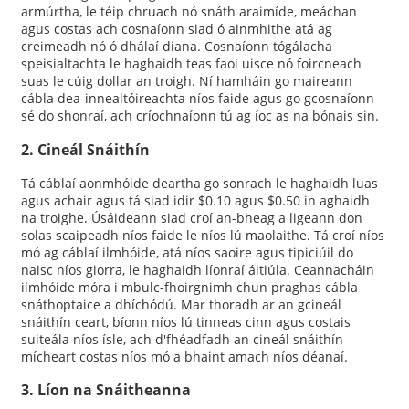
armúrtha, le téip chruach nó snáth araimíde, meáchan
agus costas ach cosnaíonn siad ó ainmhithe atá ag
creimeadh nó ó dhálaí diana. Cosnaíonn tógálacha
speisialtachta le haghaidh teas faoi uisce nó foircneach
suas le cúig dollar an troigh. Ní hamháin go maireann
cábla dea-innealtóireachta níos faide agus go gcosnaíonn
sé do shonraí, ach críochnaíonn tú ag íoc as na bónais sin.
2. Cineál Snáithín
Tá cáblaí aonmhóide deartha go sonrach le haghaidh luas
agus achair agus tá siad idir $0.10 agus $0.50 in aghaidh
na troighe. Úsáideann siad croí an-bheag a ligeann don
solas scaipeadh níos faide le níos lú maolaithe. Tá croí níos
mó ag cáblaí ilmhóide, atá níos saoire agus tipiciúil do
naisc níos giorra, le haghaidh líonraí áitiúla. Ceannacháin
ilmhóide móra i mbulc-fhoirgnimh chun praghas cábla
snáthoptaice a dhíchódú. Mar thoradh ar an gcineál
snáithín ceart, bíonn níos lú tinneas cinn agus costais
suiteála níos ísle, ach d'fhéadfadh an cineál snáithín
mícheart costas níos mó a bhaint amach níos déanaí.
3. Líon na Snáitheanna