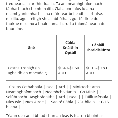
trédhearcach ar fhíorluach. Tá am neamhghníomhach
tábhachtach chomh maith. Ciallaíonn níos lú ama
neamhghníomhach, lena n-áirítear briseadh seirbhíse,
moilliú, agus réitigh sheachbhóthair, gur féidir le do
fhoirne níos mó a bhaint amach, rud a thiomáineann do
bhunlíne.
Cábla
Cábláil
Gné
Snáithín
Thraidisiúnta
Optúil
Costas Tosaigh (in
$0.40–$1.50
$0.15–$0.80
aghaidh an mhéadair)
AUD
AUD
| Costas Cothabhála | Íseal | Ard | | Minicíocht Ama
Neamhghníomhach | Neamhchoitianta | Go Minic | |
Solúbthacht Uasghrádaithe | Ard | Íseal | | Táillí Míosúla |
Níos Ísle | Níos Airde | | Saolré Cábla | 25+ bliain | 10-15
bliana |
Téann dea-am i bhfad chun an leas is fearr a bhaint as