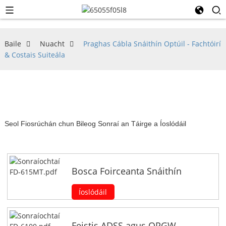
Baile
Nuacht
Praghas Cábla Snáithín Optúil - Fachtóirí
& Costais Suiteála
Seol Fiosrúchán chun Bileog Sonraí an Táirge a Íoslódáil
Bosca Foirceanta Snáithín
Íoslódáil
Feistis ADSS agus OPGW