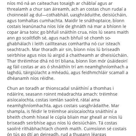
níos mó ná an caiteachas tosaigh ar cháblaí agus ar
threalamh a chur san áireamh, ach an costas chun rudaí a
choinneáil ag dul—cothabháil, uasghráduithe, deisiúcháin,
agus tomhaltas cumhachta. Maidir le snáthoptaice, bíonn
costais leanúnacha níos ísle de ghnáth ná mar a bhíonn le
copar ársa toisc go bhfuil snáithín crua, níos lú seans maith
ann go scoiltfidh sé, agus nach bhfuil sé chomh so-
ghabhálach i leith caillteanas comhartha nó cur isteach
seachtrach. Mar thoradh air sin, bíonn níos lú briseadh
seirbhíse agus níos lú airgid á chaitheamh ar dheisiúcháin.
Thar thréimhse dhá nó trí bliana, bíonn líon mór úsáideoirí
ag fáil costas ar ais ó shnáithín trí am neamhghníomhach a
laghdú, táirgiúlacht a mhéadú, agus feidhmchláir scamall a
dhéanamh níos réidhe.
Chun an toradh ar thionscadal snáithíní a thomhas i
ndáiríre, seasann roinnt méadrachta amach: tréimhse
aisíocaíochta, costas iomlán saoilré, rátaí ama
neamhghníomhachta, agus costais uasghrádaithe. Mar
shampla, is féidir le tréimhse aisíocaíochta snáithíní a
bheith chomh híseal le cúpla bliain mar gheall ar níos lú
briseadh seirbhíse agus níos lú deisiúcháin. Tá costas
saoilré ríthábhachtach chomh maith. Cuimsíonn sé costais
ón tús go dtí an deireadh, rud a thugann léargas