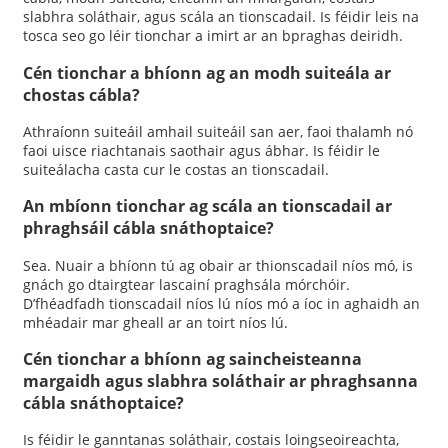
slabhra soláthair, agus scála an tionscadail. Is féidir leis na
tosca seo go léir tionchar a imirt ar an bpraghas deiridh.
Cén tionchar a bhíonn ag an modh suiteála ar
chostas cábla?
Athraíonn suiteáil amhail suiteáil san aer, faoi thalamh nó
faoi uisce riachtanais saothair agus ábhar. Is féidir le
suiteálacha casta cur le costas an tionscadail.
An mbíonn tionchar ag scála an tionscadail ar
phraghsáil cábla snáthoptaice?
Sea. Nuair a bhíonn tú ag obair ar thionscadail níos mó, is
gnách go dtairgtear lascainí praghsála mórchóir.
D’fhéadfadh tionscadail níos lú níos mó a íoc in aghaidh an
mhéadair mar gheall ar an toirt níos lú.
Cén tionchar a bhíonn ag saincheisteanna
margaidh agus slabhra soláthair ar phraghsanna
cábla snáthoptaice?
Is féidir le ganntanas soláthair, costais loingseoireachta,