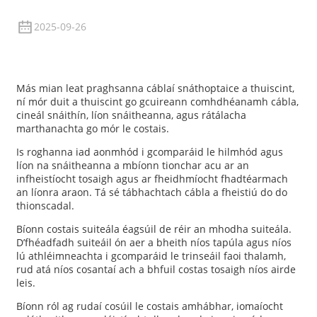
2025-09-26
Más mian leat praghsanna cáblaí snáthoptaice a thuiscint,
ní mór duit a thuiscint go gcuireann comhdhéanamh cábla,
cineál snáithín, líon snáitheanna, agus rátálacha
marthanachta go mór le costais.
Is roghanna iad aonmhód i gcomparáid le hilmhód agus
líon na snáitheanna a mbíonn tionchar acu ar an
infheistíocht tosaigh agus ar fheidhmíocht fhadtéarmach
an líonra araon. Tá sé tábhachtach cábla a fheistiú do do
thionscadal.
a
Bíonn costais suiteála éagsúil de réir an mhodha suiteála.
D’fhéadfadh suiteáil ón aer a bheith níos tapúla agus níos
lú athléimneachta i gcomparáid le trinseáil faoi thalamh,
rud atá níos cosantaí ach a bhfuil costas tosaigh níos airde
leis.
Bíonn ról ag rudaí cosúil le costais amhábhar, iomaíocht