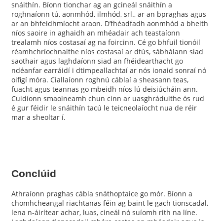
snáithín. Bíonn tionchar ag an gcineál snáithín a
roghnaíonn tú, aonmhód, ilmhód, srl., ar an bpraghas agus
ar an bhfeidhmíocht araon. D’fhéadfadh aonmhód a bheith
níos saoire in aghaidh an mhéadair ach teastaíonn
trealamh níos costasaí ag na foircinn. Cé go bhfuil tionóil
réamhchríochnaithe níos costasaí ar dtús, sábhálann siad
saothair agus laghdaíonn siad an fhéidearthacht go
ndéanfar earráidí i dtimpeallachtaí ar nós ionaid sonraí nó
oifigí móra. Ciallaíonn roghnú cáblaí a sheasann teas,
fuacht agus teannas go mbeidh níos lú deisiúcháin ann.
Cuidíonn smaoineamh chun cinn ar uasghráduithe ós rud
é gur féidir le snáithín tacú le teicneolaíocht nua de réir
mar a sheoltar í.
Conclúid
Athraíonn praghas cábla snáthoptaice go mór. Bíonn a
chomhcheangal riachtanas féin ag baint le gach tionscadal,
lena n-áirítear achar, luas, cineál nó suíomh rith na líne.