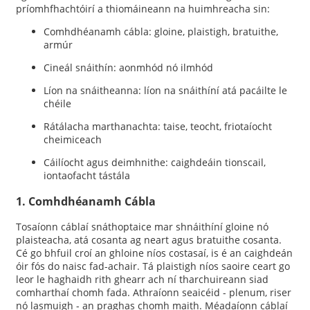
príomhfhachtóirí a thiomáineann na huimhreacha sin:
Comhdhéanamh cábla: gloine, plaistigh, bratuithe,
armúr
Cineál snáithín: aonmhód nó ilmhód
Líon na snáitheanna: líon na snáithíní atá pacáilte le
chéile
Rátálacha marthanachta: taise, teocht, friotaíocht
cheimiceach
Cáilíocht agus deimhnithe: caighdeáin tionscail,
iontaofacht tástála
1. Comhdhéanamh Cábla
Tosaíonn cáblaí snáthoptaice mar shnáithíní gloine nó
plaisteacha, atá cosanta ag neart agus bratuithe cosanta.
Cé go bhfuil croí an ghloine níos costasaí, is é an caighdeán
óir fós do naisc fad-achair. Tá plaistigh níos saoire ceart go
leor le haghaidh rith ghearr ach ní tharchuireann siad
comharthaí chomh fada. Athraíonn seaicéid - plenum, riser
nó lasmuigh - an praghas chomh maith. Méadaíonn cáblaí