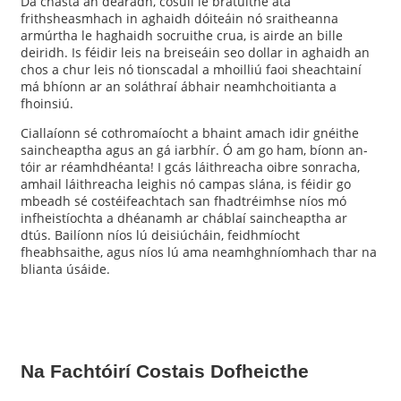
Dá chasta an dearadh, cosúil le bratuithe atá
frithsheasmhach in aghaidh dóiteáin nó sraitheanna
armúrtha le haghaidh socruithe crua, is airde an bille
deiridh. Is féidir leis na breiseáin seo dollar in aghaidh an
chos a chur leis nó tionscadal a mhoilliú faoi sheachtainí
má bhíonn ar an soláthraí ábhair neamhchoitianta a
fhoinsiú.
Ciallaíonn sé cothromaíocht a bhaint amach idir gnéithe
saincheaptha agus an gá iarbhír. Ó am go ham, bíonn an-
tóir ar réamhdhéanta! I gcás láithreacha oibre sonracha,
amhail láithreacha leighis nó campas slána, is féidir go
mbeadh sé costéifeachtach san fhadtréimhse níos mó
infheistíochta a dhéanamh ar cháblaí saincheaptha ar
dtús. Bailíonn níos lú deisiúcháin, feidhmíocht
fheabhsaithe, agus níos lú ama neamhghníomhach thar na
blianta úsáide.
Na Fachtóirí Costais Dofheicthe