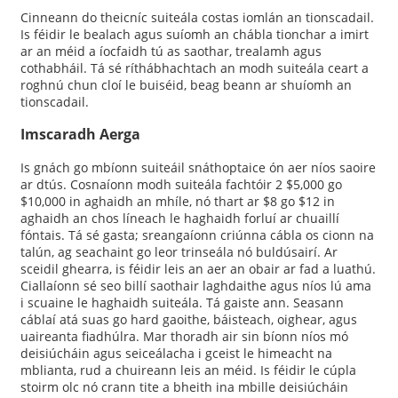
Cinneann do theicníc suiteála costas iomlán an tionscadail.
Is féidir le bealach agus suíomh an chábla tionchar a imirt
ar an méid a íocfaidh tú as saothar, trealamh agus
cothabháil. Tá sé ríthábhachtach an modh suiteála ceart a
roghnú chun cloí le buiséid, beag beann ar shuíomh an
tionscadail.
Imscaradh Aerga
Is gnách go mbíonn suiteáil snáthoptaice ón aer níos saoire
ar dtús. Cosnaíonn modh suiteála fachtóir 2 $5,000 go
$10,000 in aghaidh an mhíle, nó thart ar $8 go $12 in
aghaidh an chos líneach le haghaidh forluí ar chuaillí
fóntais. Tá sé gasta; sreangaíonn criúnna cábla os cionn na
talún, ag seachaint go leor trinseála nó buldúsairí. Ar
sceidil ghearra, is féidir leis an aer an obair ar fad a luathú.
Ciallaíonn sé seo billí saothair laghdaithe agus níos lú ama
i scuaine le haghaidh suiteála. Tá gaiste ann. Seasann
cáblaí atá suas go hard gaoithe, báisteach, oighear, agus
uaireanta fiadhúlra. Mar thoradh air sin bíonn níos mó
deisiúcháin agus seiceálacha i gceist le himeacht na
mblianta, rud a chuireann leis an méid. Is féidir le cúpla
stoirm olc nó crann tite a bheith ina mbille deisiúcháin