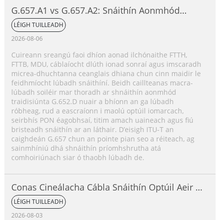
G.657.A1 vs G.657.A2: Snáithín Aonmhód
Neamh-íogair ó thaobh Lúbadh de,
LÉIGH TUILLEADH
Comparáid Iomlán
2026-08-06
Cuireann sreangú faoi dhíon aonad ilchónaithe FTTH,
FTTB, MDU, cáblaíocht dlúth ionad sonraí agus imscaradh
micrea-dhuchtanna ceanglais dhiana chun cinn maidir le
feidhmíocht lúbadh snáithíní. Beidh caillteanas macra-
lúbadh soiléir mar thoradh ar shnáithín aonmhód
traidisiúnta G.652.D nuair a bhíonn an ga lúbadh
róbheag, rud a eascraíonn i maolú optúil iomarcach,
seirbhís PON éagobhsaí, titim amach uaineach agus fiú
bristeadh snáithín ar an láthair. D’eisigh ITU-T an
caighdeán G.657 chun an pointe pian seo a réiteach, ag
sainmhíniú dhá shnáithín príomhshrutha atá
comhoiriúnach siar ó thaobh lúbadh de.
Conas Cineálacha Cábla Snáithín Optúil Aeir a
Roghnú?
LÉIGH TUILLEADH
2026-08-03