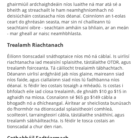
ghairmiúil ardchaighdeáin níos luaithe ná mar atá sé a
bheith ag streachailt le ham neamhghníomhach nó
deisiúcháin costasacha níos déanaí. Coinníonn an t-eolas
ceart do ghréasán seasta, mar sin ní chailleann tú
seachtainí oibre - seachtain amháin sa bhliain, ar an meán
- mar gheall ar naisc neamhbhlasta.
Trealamh Riachtanach
Éilíonn tionscadail snáthoptaice níos mó ná cáblaí. Is uirlisí
riachtanacha iad meaisíní splaisithe, tástálaithe OTDR, agus
trealamh foirceanta. Tá cáilíocht trealaimh tábhachtach.
Déanann uirlisí ardghráid jab níos glaine, maireann siad
níos faide, agus ciallaíonn siad níos lú fadhbanna níos
déanaí. Is féidir leo costais tosaigh a mhéadú. Is costas i
bhfolach eile iad cíosa trealaimh, de ghnáth $10 go $15 in
aghaidh na míosa. Cosnaíonn sé $65 go $149 cábla a
bhogadh nó a dhícheangal. Áirítear ar sheicliosta bunúsach
do fhormhór na dtionscadal splaisitheoirí comhleá,
scoilteoirí, tarraingteoirí cábla, tástálaithe snáithíní, agus
trealamh sábháilteachta. Is féidir le tosca costais an
tionscadal a chur den rian.
Cothabháil Fadtéarmach