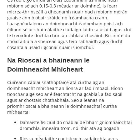
mbíonn sé ach 0.15-0.3 méadar ar doimhne), is fearr
micrea-thrinseáil a dhéanamh nuair nach mbíonn mórán
guaise ann ó obair sráide nó fréamhacha crann.
Luasghéadaíonn an doimhneacht éadomhain poist ach
éilíonn sé ar shuiteálaithe clúdaigh láidre a úsáid agus cloí
le treoirlínte dochta chun an cábla a chosaint. Bí cinnte do
chóid áitiúla a sheiceáil agus téip rabhaidh agus ducht
cosanta a úsáid i gcónaí nuair is iomchuí.
Na Rioscaí a bhaineann le
Doimhneacht Mhícheart
Cuireann cáblaí snáthoptaice atá curtha ag an
doimhneacht mhícheart an líonra ar fad i mbaol. Bíonn
tionchar aige seo ar éifeachtacht na gcáblaí, a fad saoil
agus ar chostais chothabhála. Seo a leanas na
príomhrioscaí a bhaineann le doimhneachtaí curtha
míchearta:
Damáiste fisiciúil do cháblaí de bharr gníomhaíochtaí
dromchla, innealra trom, nó ithir atá ag bogadh.
Riosca méadaithe cur isteach, gadaíochta agus