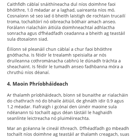
Caithfidh cáblaí snáithíneacha dul níos doimhne faoi
bhóithre, 1.0 méadar ar a laghad, uaireanta níos mó.
Cosnaíonn sé seo iad ó bheith laistigh de rochtain trucailí
troma, tochaltóirí nó oibreacha bóthair amach anseo.
Forálann rialacháin áitiúla doimhneachtaí adhlactha
sonracha agus d’fhéadfadh ceadanna a bheith ag teastáil
sula dtosaíonn siad.
Éilíonn sé pleanáil chun cáblaí a chur faoi bhóithre
gnóthacha. Is féidir le trealamh speisialta ar nós
druileanna cothrománacha cabhrú le dúnadh tráchta a
sheachaint. Is féidir le tumadh anseo fadhbanna móra a
chruthú níos déanaí.
4. Maoin Phríobháideach
Ar thalamh príobháideach, bíonn sé bunaithe ar rialacháin
do chathrach nó do bhaile áitiúil, de ghnáth idir 0.9 agus
1.2 méadar. Fiafraigh i gcónaí den úinéir maoine sula
ndéanann tú tochailt agus déan tástáil le haghaidh
seanlínte leictreacha nó pluiméireachta.
Mar an gcéanna le cineál ithreach. D’fhéadfadh go mbeadh
tochailt níos doimhne ag teastáil ar thalamh creagach, suas