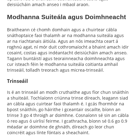
deisiúcháin amach anseo i mbaol araon.
Modhanna Suiteála agus Doimhneacht
Braitheann cé chomh domhain agus a chuirtear cábla
snáthoptaice faoi thalamh ar na modhanna suiteála agus
ar na riachtanais áitiúla. Agus an nós imeachta ceart á
roghnú agat, ní mór duit cothromaíocht a bhaint amach idir
cosaint, costas agus indéantacht deisiúcháin amach anseo.
Tagann buntáistí agus teorainneacha doimhneachta agus
cur isteach féin le modhanna suiteála coitianta amhail
trinseáil, tolladh treorach agus micrea-trinseáil.
Trinseáil
Is é an trinseáil an modh cruthaithe agus fíor chun snáithín
a shuiteáil. Tochlaíonn criúnna trinse díreach, leagann siad
an cábla agus cuirtear faoi thalamh é. I gcás fhormhór na
bpost snáithín, go háirithe i gceantair oscailte, bíonn an
trinse 3 go 4 throigh ar doimhne. Cosnaíonn sé sin an cábla
ó reo agus ó uirlisí feirme. I gcathracha, bíonn sé 0.6 go 0.9
méadar ar doimhne de ghnáth, díreach go leor chun
coincréit agus línte fóntais a sheachaint.