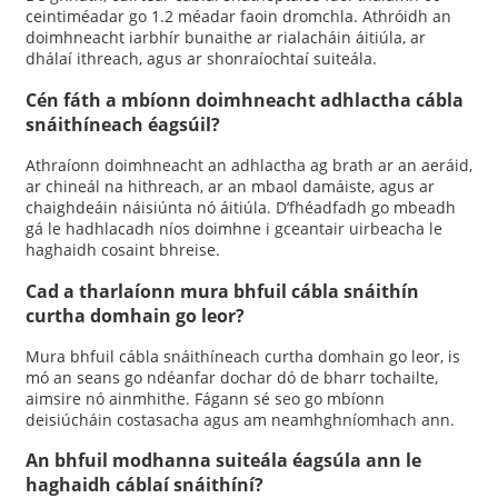
ceintiméadar go 1.2 méadar faoin dromchla. Athróidh an
doimhneacht iarbhír bunaithe ar rialacháin áitiúla, ar
dhálaí ithreach, agus ar shonraíochtaí suiteála.
Cén fáth a mbíonn doimhneacht adhlactha cábla
snáithíneach éagsúil?
Athraíonn doimhneacht an adhlactha ag brath ar an aeráid,
ar chineál na hithreach, ar an mbaol damáiste, agus ar
chaighdeáin náisiúnta nó áitiúla. D’fhéadfadh go mbeadh
gá le hadhlacadh níos doimhne i gceantair uirbeacha le
haghaidh cosaint bhreise.
Cad a tharlaíonn mura bhfuil cábla snáithín
curtha domhain go leor?
Mura bhfuil cábla snáithíneach curtha domhain go leor, is
mó an seans go ndéanfar dochar dó de bharr tochailte,
aimsire nó ainmhithe. Fágann sé seo go mbíonn
deisiúcháin costasacha agus am neamhghníomhach ann.
An bhfuil modhanna suiteála éagsúla ann le
haghaidh cáblaí snáithíní?