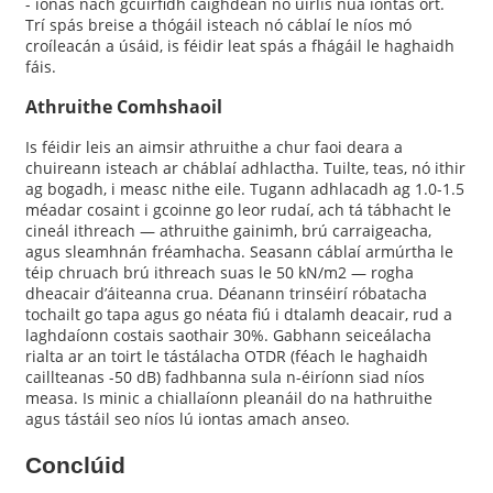
- ionas nach gcuirfidh caighdeán nó uirlis nua iontas ort.
Trí spás breise a thógáil isteach nó cáblaí le níos mó
croíleacán a úsáid, is féidir leat spás a fhágáil le haghaidh
fáis.
Athruithe Comhshaoil
Is féidir leis an aimsir athruithe a chur faoi deara a
chuireann isteach ar cháblaí adhlactha. Tuilte, teas, nó ithir
ag bogadh, i measc nithe eile. Tugann adhlacadh ag 1.0-1.5
méadar cosaint i gcoinne go leor rudaí, ach tá tábhacht le
cineál ithreach — athruithe gainimh, brú carraigeacha,
agus sleamhnán fréamhacha. Seasann cáblaí armúrtha le
téip chruach brú ithreach suas le 50 kN/m2 — rogha
dheacair d’áiteanna crua. Déanann trinséirí róbatacha
tochailt go tapa agus go néata fiú i dtalamh deacair, rud a
laghdaíonn costais saothair 30%. Gabhann seiceálacha
rialta ar an toirt le tástálacha OTDR (féach le haghaidh
caillteanas -50 dB) fadhbanna sula n-éiríonn siad níos
measa. Is minic a chiallaíonn pleanáil do na hathruithe
agus tástáil seo níos lú iontas amach anseo.
Conclúid