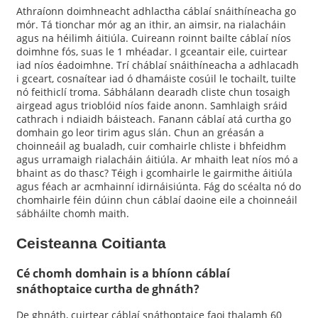
Athraíonn doimhneacht adhlactha cáblaí snáithíneacha go
mór. Tá tionchar mór ag an ithir, an aimsir, na rialacháin
agus na héilimh áitiúla. Cuireann roinnt bailte cáblaí níos
doimhne fós, suas le 1 mhéadar. I gceantair eile, cuirtear
iad níos éadoimhne. Trí cháblaí snáithíneacha a adhlacadh
i gceart, cosnaítear iad ó dhamáiste cosúil le tochailt, tuilte
nó feithiclí troma. Sábhálann dearadh cliste chun tosaigh
airgead agus trioblóid níos faide anonn. Samhlaigh sráid
cathrach i ndiaidh báisteach. Fanann cáblaí atá curtha go
domhain go leor tirim agus slán. Chun an gréasán a
choinneáil ag bualadh, cuir comhairle chliste i bhfeidhm
agus urramaigh rialacháin áitiúla. Ar mhaith leat níos mó a
bhaint as do thasc? Téigh i gcomhairle le gairmithe áitiúla
agus féach ar acmhainní idirnáisiúnta. Fág do scéalta nó do
chomhairle féin dúinn chun cáblaí daoine eile a choinneáil
sábháilte chomh maith.
Ceisteanna Coitianta
Cé chomh domhain is a bhíonn cáblaí
snáthoptaice curtha de ghnáth?
De ghnáth, cuirtear cáblaí snáthoptaice faoi thalamh 60