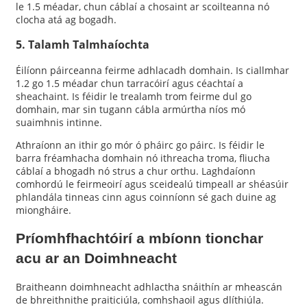
le 1.5 méadar, chun cáblaí a chosaint ar scoilteanna nó
clocha atá ag bogadh.
5. Talamh Talmhaíochta
Éilíonn páirceanna feirme adhlacadh domhain. Is ciallmhar
1.2 go 1.5 méadar chun tarracóirí agus céachtaí a
sheachaint. Is féidir le trealamh trom feirme dul go
domhain, mar sin tugann cábla armúrtha níos mó
suaimhnis intinne.
Athraíonn an ithir go mór ó pháirc go páirc. Is féidir le
barra fréamhacha domhain nó ithreacha troma, fliucha
cáblaí a bhogadh nó strus a chur orthu. Laghdaíonn
comhordú le feirmeoirí agus sceidealú timpeall ar shéasúir
phlandála tinneas cinn agus coinníonn sé gach duine ag
miongháire.
Príomhfhachtóirí a mbíonn tionchar
acu ar an Doimhneacht
Braitheann doimhneacht adhlactha snáithín ar mheascán
de bhreithnithe praiticiúla, comhshaoil ​​agus dlíthiúla.