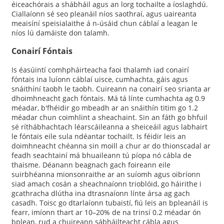
éiceachórais a shábháil agus an lorg tochailte a íoslaghdú.
Ciallaíonn sé seo pleanáil níos saothraí, agus uaireanta
meaisíní speisialaithe á n-úsáid chun cáblaí a leagan le
níos lú damáiste don talamh.
Conairí Fóntais
Is éasúintí comhpháirteacha faoi thalamh iad conairí
fóntais ina luíonn cáblaí uisce, cumhachta, gáis agus
snáithíní taobh le taobh. Cuireann na conairí seo srianta ar
dhoimhneacht gach fóntais. Má tá línte cumhachta ag 0.9
méadar, b'fhéidir go mbeadh ar an snáithín titim go 1.2
méadar chun coimhlint a sheachaint. Sin an fáth go bhfuil
sé ríthábhachtach léarscáileanna a sheiceáil agus labhairt
le fóntais eile sula ndéantar tochailt. Is féidir leis an
doimhneacht chéanna sin moill a chur ar do thionscadal ar
feadh seachtainí má bhuaileann tú píopa nó cábla de
thaisme. Déanann beagnach gach foireann eile
suirbhéanna mionsonraithe ar an suíomh agus oibríonn
siad amach cosán a sheachnaíonn trioblóid, go háirithe i
gcathracha dlútha ina dtrasnaíonn línte ársa ag gach
casadh. Toisc go dtarlaíonn tubaistí, fiú leis an bpleanáil is
fearr, imíonn thart ar 10–20% de na trinsí 0.2 méadar ón
bplean, rud a chuireann sábháilteacht cábla agus