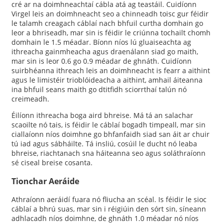
cré ar na doimhneachtaí cábla atá ag teastáil. Cuidíonn
Virgel leis an doimhneacht seo a chinneadh toisc gur féidir
le talamh creagach cáblaí nach bhfuil curtha domhain go
leor a bhriseadh, mar sin is féidir le criúnna tochailt chomh
domhain le 1.5 méadar. Bíonn níos lú gluaiseachta ag
ithreacha gainmheacha agus draenálann siad go maith,
mar sin is leor 0.6 go 0.9 méadar de ghnáth. Cuidíonn
suirbhéanna ithreach leis an doimhneacht is fearr a aithint
agus le limistéir trioblóideacha a aithint, amhail áiteanna
ina bhfuil seans maith go dtitfidh sciorrthaí talún nó
creimeadh.
Éilíonn ithreacha boga aird bhreise. Má tá an salachar
scaoilte nó tais, is féidir le cáblaí bogadh timpeall, mar sin
ciallaíonn níos doimhne go bhfanfaidh siad san áit ar chuir
tú iad agus sábháilte. Tá insliú, cosúil le ducht nó leaba
bhreise, riachtanach sna háiteanna seo agus soláthraíonn
sé ciseal breise cosanta.
Tionchar Aeráide
Athraíonn aeráidí fuara nó fliucha an scéal. Is féidir le sioc
cáblaí a bhrú suas, mar sin i réigiúin den sórt sin, síneann
adhlacadh níos doimhne, de ghnáth 1.0 méadar nó níos