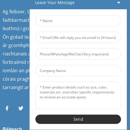
Leave Your Message
Ag feiboer, táimid i gcónaí ag lorg comhpháirtithe nua
fadtéarmacha chun an branda agus an margadh a
leathnú i gcomhar lenár dtáirgí ardchaighdeáin.
Ón gcéad teagmháil le custaiméirí, is iad na custaiméirí
ár gcomhpháirtithe. Mar chomhpháirtí feiboer, pléimid
riachtanais an mhargaidh áitiúil lenár gcustaiméirí agus
forbraímid réitigh a bhfuil breisluach leo. Feadh shlabhra
iomlán an phróisis deimhniúcháin ISO 9001 - cuirimid na
córais praghsála agus na réitigh mhargaíochta is
tarraingtí ar fáil.
Send
Réiteach
Seirbhísí