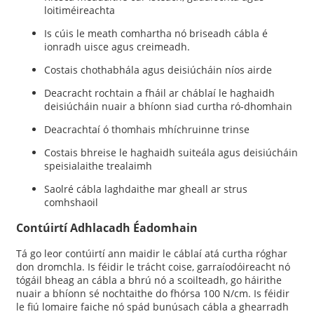
loitiméireachta
Is cúis le meath comhartha nó briseadh cábla é
ionradh uisce agus creimeadh.
Costais chothabhála agus deisiúcháin níos airde
Deacracht rochtain a fháil ar cháblaí le haghaidh
deisiúcháin nuair a bhíonn siad curtha ró-dhomhain
Deacrachtaí ó thomhais mhíchruinne trinse
Costais bhreise le haghaidh suiteála agus deisiúcháin
speisialaithe trealaimh
Saolré cábla laghdaithe mar gheall ar strus
comhshaoil
Contúirtí Adhlacadh Éadomhain
Tá go leor contúirtí ann maidir le cáblaí atá curtha róghar
don dromchla. Is féidir le trácht coise, garraíodóireacht nó
tógáil bheag an cábla a bhrú nó a scoilteadh, go háirithe
nuair a bhíonn sé nochtaithe do fhórsa 100 N/cm. Is féidir
le fiú lomaire faiche nó spád bunúsach cábla a ghearradh