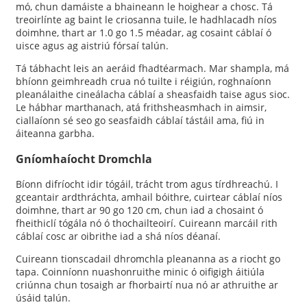
mó, chun damáiste a bhaineann le hoighear a chosc. Tá
treoirlínte ag baint le criosanna tuile, le hadhlacadh níos
doimhne, thart ar 1.0 go 1.5 méadar, ag cosaint cáblaí ó
uisce agus ag aistriú fórsaí talún.
Tá tábhacht leis an aeráid fhadtéarmach. Mar shampla, má
bhíonn geimhreadh crua nó tuilte i réigiún, roghnaíonn
pleanálaithe cineálacha cáblaí a sheasfaidh taise agus sioc.
Le hábhar marthanach, atá frithsheasmhach in aimsir,
ciallaíonn sé seo go seasfaidh cáblaí tástáil ama, fiú in
áiteanna garbha.
Gníomhaíocht Dromchla
Bíonn difríocht idir tógáil, trácht trom agus tírdhreachú. I
gceantair ardthráchta, amhail bóithre, cuirtear cáblaí níos
doimhne, thart ar 90 go 120 cm, chun iad a chosaint ó
fheithiclí tógála nó ó thochailteoirí. Cuireann marcáil rith
cáblaí cosc ​​ar oibrithe iad a shá níos déanaí.
Cuireann tionscadail dhromchla pleananna as a riocht go
tapa. Coinníonn nuashonruithe minic ó oifigigh áitiúla
criúnna chun tosaigh ar fhorbairtí nua nó ar athruithe ar
úsáid talún.