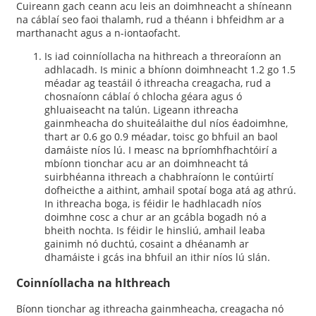
Cuireann gach ceann acu leis an doimhneacht a shíneann
na cáblaí seo faoi thalamh, rud a théann i bhfeidhm ar a
marthanacht agus a n-iontaofacht.
Is iad coinníollacha na hithreach a threoraíonn an
adhlacadh. Is minic a bhíonn doimhneacht 1.2 go 1.5
méadar ag teastáil ó ithreacha creagacha, rud a
chosnaíonn cáblaí ó chlocha géara agus ó
ghluaiseacht na talún. Ligeann ithreacha
gainmheacha do shuiteálaithe dul níos éadoimhne,
thart ar 0.6 go 0.9 méadar, toisc go bhfuil an baol
damáiste níos lú. I measc na bpríomhfhachtóirí a
mbíonn tionchar acu ar an doimhneacht tá
suirbhéanna ithreach a chabhraíonn le contúirtí
dofheicthe a aithint, amhail spotaí boga atá ag athrú.
In ithreacha boga, is féidir le hadhlacadh níos
doimhne cosc ​​a chur ar an gcábla bogadh nó a
bheith nochta. Is féidir le hinsliú, amhail leaba
gainimh nó duchtú, cosaint a dhéanamh ar
dhamáiste i gcás ina bhfuil an ithir níos lú slán.
Coinníollacha na hIthreach
Bíonn tionchar ag ithreacha gainmheacha, creagacha nó