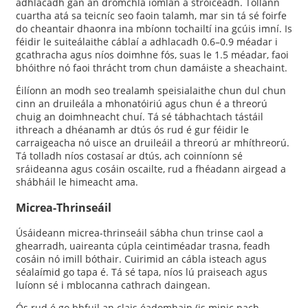
adhlacadh gan an dromchla iomlán a stróiceadh. Tollann
cuartha atá sa teicníc seo faoin talamh, mar sin tá sé foirfe
do cheantair dhaonra ina mbíonn tochailtí ina gcúis imní. Is
féidir le suiteálaithe cáblaí a adhlacadh 0.6–0.9 méadar i
gcathracha agus níos doimhne fós, suas le 1.5 méadar, faoi
bhóithre nó faoi thrácht trom chun damáiste a sheachaint.
Éilíonn an modh seo trealamh speisialaithe chun dul chun
cinn an druileála a mhonatóiriú agus chun é a threorú
chuig an doimhneacht chuí. Tá sé tábhachtach tástáil
ithreach a dhéanamh ar dtús ós rud é gur féidir le
carraigeacha nó uisce an druileáil a threorú ar mhíthreorú.
Tá tolladh níos costasaí ar dtús, ach coinníonn sé
sráideanna agus cosáin oscailte, rud a fhéadann airgead a
shábháil le himeacht ama.
Micrea-Thrinseáil
Úsáideann micrea-thrinseáil sábha chun trinse caol a
ghearradh, uaireanta cúpla ceintiméadar trasna, feadh
cosáin nó imill bóthair. Cuirimid an cábla isteach agus
séalaímid go tapa é. Tá sé tapa, níos lú praiseach agus
luíonn sé i mblocanna cathrach daingean.
Ós rud é go bhfuil an clais éadomhain (is minic nach