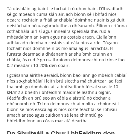
Tá dúshláin ag baint le tochailt ró-dhomhain. D’fhéadfadh
sé go mbeadh cuma slán air, ach bíonn sé i bhfad níos
deacra rochtain a fháil ar cháblaí doimhne nuair is gá duit
deisiúcháin nó uasghráduithe a dhéanamh. Éilíonn criúnna
cothabhála uirlisí agus innealra speisialaithe, rud a
mhéadaíonn an t-am agus na costais araon. Ciallaíonn
adhlacadh domhain costais suiteála níos airde. Tógann
tochailt níos doimhne níos mó ama agus iarrachta. Is
furasta dearmad a dhéanamh ar shuíomh cruinn an
chábla, ós rud é go n-athraíonn doimhneacht na trinse faoi
0.2 méadar i 10-20% den obair.
I gcásanna áirithe aeráidí, bíonn baol ann go mbeidh cáblaí
níos so-ghabhálaí i leith brú sioctha má chuirtear iad faoi
thalamh go domhain, áit a bhféadfadh fórsaí suas le 10
kN/m2 a bheith i bhfeidhm maidir le leathnú oighir.
Féadfaidh an brú seo an cábla a aistriú nó dochar a
dhéanamh dó. Trí na doimhneachtaí molta a choinneáil,
bíonn sé níos éasca agus níos costéifeachtaí seirbhísiú
amach anseo agus cuidíonn sé lena chinntiú go
bhfeidhmíonn an córas mar atá deartha.
Do Shuiteáil a Chur i bhFeidhm don