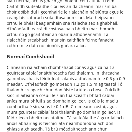
siad tíortha, ach is gnách go mbíonn cóid áitiúla i réim.
Caithfidh suiteálaithe cloí leis an dá cheann, mar sin ba
chóir dóibh dul i gcomhairle le rialacháin náisiúnta agus le
ceanglais cathrach sula dtosaíonn siad. Má theipeann
orthu leibhéal beag amháin sna rialacha seo a ghabháil,
d’fhéadfadh earráidí costasacha a bheith mar thoradh
orthu nó go gcaithfear an obair a athdhéanamh. Tá
rialacháin sreabhach, mar sin caithfidh foirne fanacht
cothrom le dáta nó pionóis ghéara a íoc.
Normaí Comhshaoil
Cinneann rialacháin chomhshaoil ​​conas agus cá háit a
gcuirtear cáblaí snáithíneacha faoi thalamh. In ithreacha
gainmheacha, is féidir leat calaois a dhéanamh le 0.6 go 0.9
méadar. D’fhéadfadh go mbeadh 1.2 go 1.5 m ag teastáil ó
thalamh creagach chun damáiste brúite a chosc. Cuirfidh
sioc in áiteanna cosúil leis an tuaisceart i bhfad cáblaí
aníos mura bhfuil siad domhain go leor. Is cúis le maolú
comhartha é sin, suas le 0.1 dB. Creimeann cóstaí, agus
mura gcuirtear cáblaí faoi thalamh go domhain go leor, is
féidir leo a bheith nochtaithe. Tá suiteálaithe á gcur iallach
anois ábhair agus teicnící atá neamhdhíobhálach don
ghlasa a ghlacadh. Tá brú méadaitheach ann chun