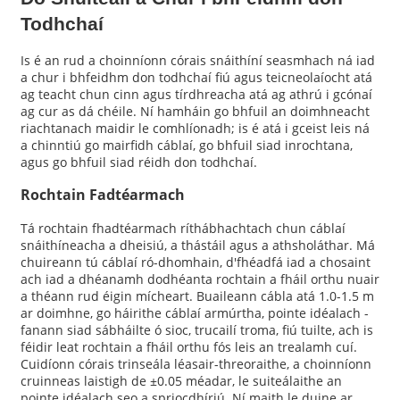
Todhchaí
Is é an rud a choinníonn córais snáithíní seasmhach ná iad
a chur i bhfeidhm don todhchaí fiú agus teicneolaíocht atá
ag teacht chun cinn agus tírdhreacha atá ag athrú i gcónaí
ag cur as dá chéile. Ní hamháin go bhfuil an doimhneacht
riachtanach maidir le comhlíonadh; is é atá i gceist leis ná
a chinntiú go mairfidh cáblaí, go bhfuil siad inrochtana,
agus go bhfuil siad réidh don todhchaí.
Rochtain Fadtéarmach
Tá rochtain fhadtéarmach ríthábhachtach chun cáblaí
snáithíneacha a dheisiú, a thástáil agus a athsholáthar. Má
chuireann tú cáblaí ró-dhomhain, d'fhéadfá iad a chosaint
ach iad a dhéanamh dodhéanta rochtain a fháil orthu nuair
a théann rud éigin mícheart. Buaileann cábla atá 1.0-1.5 m
ar doimhne, go háirithe cáblaí armúrtha, pointe idéalach -
fanann siad sábháilte ó sioc, trucailí troma, fiú tuilte, ach is
féidir leat rochtain a fháil orthu fós leis an trealamh cuí.
Cuidíonn córais trinseála léasair-threoraithe, a choinníonn
cruinneas laistigh de ±0.05 méadar, le suiteálaithe an
pointe idéalach seo a spriocdhíriú. Ní maith le duine ar