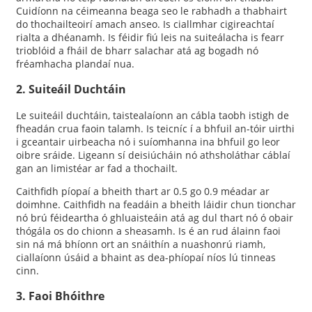
Cuidíonn na céimeanna beaga seo le rabhadh a thabhairt
do thochailteoirí amach anseo. Is ciallmhar cigireachtaí
rialta a dhéanamh. Is féidir fiú leis na suiteálacha is fearr
trioblóid a fháil de bharr salachar atá ag bogadh nó
fréamhacha plandaí nua.
2. Suiteáil Duchtáin
Le suiteáil duchtáin, taistealaíonn an cábla taobh istigh de
fheadán crua faoin talamh. Is teicníc í a bhfuil an-tóir uirthi
i gceantair uirbeacha nó i suíomhanna ina bhfuil go leor
oibre sráide. Ligeann sí deisiúcháin nó athsholáthar cáblaí
gan an limistéar ar fad a thochailt.
Caithfidh píopaí a bheith thart ar 0.5 go 0.9 méadar ar
doimhne. Caithfidh na feadáin a bheith láidir chun tionchar
nó brú féideartha ó ghluaisteáin atá ag dul thart nó ó obair
thógála os do chionn a sheasamh. Is é an rud álainn faoi
sin ná má bhíonn ort an snáithín a nuashonrú riamh,
ciallaíonn úsáid a bhaint as dea-phíopaí níos lú tinneas
cinn.
3. Faoi Bhóithre