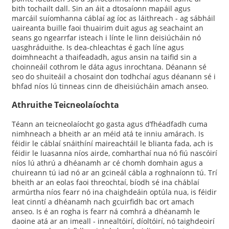
bith tochailt dall. Sin an áit a dtosaíonn mapáil agus
marcáil suíomhanna cáblaí ag íoc as láithreach - ag sábháil
uaireanta buille faoi thuairim duit agus ag seachaint an
seans go ngearrfar isteach i línte le linn deisiúcháin nó
uasghráduithe. Is dea-chleachtas é gach líne agus
doimhneacht a thaifeadadh, agus ansin na taifid sin a
choinneáil cothrom le dáta agus inrochtana. Déanann sé
seo do shuiteáil a chosaint don todhchaí agus déanann sé i
bhfad níos lú tinneas cinn de dheisiúcháin amach anseo.
Athruithe Teicneolaíochta
Téann an teicneolaíocht go gasta agus d’fhéadfadh cuma
nimhneach a bheith ar an méid atá te inniu amárach. Is
féidir le cáblaí snáithíní maireachtáil le blianta fada, ach is
féidir le luasanna níos airde, comharthaí nua nó fiú nascóirí
níos lú athrú a dhéanamh ar cé chomh domhain agus a
chuireann tú iad nó ar an gcineál cábla a roghnaíonn tú. Trí
bheith ar an eolas faoi threochtaí, bíodh sé ina cháblaí
armúrtha níos fearr nó ina chaighdeáin optúla nua, is féidir
leat cinntí a dhéanamh nach gcuirfidh bac ort amach
anseo. Is é an rogha is fearr ná comhrá a dhéanamh le
daoine atá ar an imeall - innealtóirí, díoltóirí, nó taighdeoirí