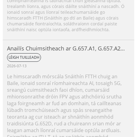
comhpháirteanna is tábhachtaí chun gléasanna optúla,
trealamh líonra, agus córais dáilte snáithíní a nascadh. Ó
ionaid sonraí agus líonraí teileachumarsáide go
himscaradh FTTH (Snáithín go dtí an Baile) agus córais
chumarsáide fiontraíochta, soláthraíonn cordaí paiste
snáithíní naisc optúla iontaofa, ardfheidhmíochta.
Anailís Chuimsitheach ar G.657.A1, G.657.A2
agus G.657.B3
LÉIGH TUILLEADH
2026-07-13
Le himscaradh mórscála Snáithín FTTH chuig an
Baile, ionaid sonraí ríomhaireachta AI, tosaigh 5G,
sreangú cuimsitheach faoi dhíon, cumarsáid
mhionsonraithe dróin FPV agus athchóiriú srutha
laga foirgneamh ar fud an domhain, tá caillteanas
lúbadh tromchúiseach agus spás sreangaithe
teoranta ag cur isteach ar shnáithín aonmhód
traidisiúnta G.652D, rud a chuireann srian mór ar
leagan amach líonraí cumarsáide optúla ardluais.