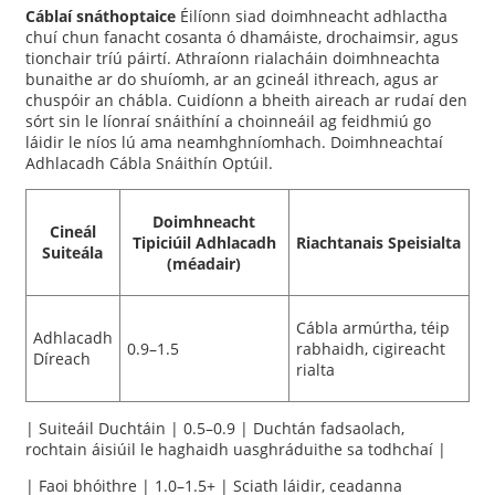
Cáblaí snáthoptaice
Éilíonn siad doimhneacht adhlactha
chuí chun fanacht cosanta ó dhamáiste, drochaimsir, agus
tionchair tríú páirtí. Athraíonn rialacháin doimhneachta
bunaithe ar do shuíomh, ar an gcineál ithreach, agus ar
chuspóir an chábla. Cuidíonn a bheith aireach ar rudaí den
sórt sin le líonraí snáithíní a choinneáil ag feidhmiú go
láidir le níos lú ama neamhghníomhach. Doimhneachtaí
Adhlacadh Cábla Snáithín Optúil.
Doimhneacht
Cineál
Tipiciúil Adhlacadh
Riachtanais Speisialta
Suiteála
(méadair)
a
Cábla armúrtha, téip
Adhlacadh
0.9–1.5
rabhaidh, cigireacht
Díreach
rialta
| Suiteáil Duchtáin | 0.5–0.9 | Duchtán fadsaolach,
rochtain áisiúil le haghaidh uasghráduithe sa todhchaí |
| Faoi bhóithre | 1.0–1.5+ | Sciath láidir, ceadanna