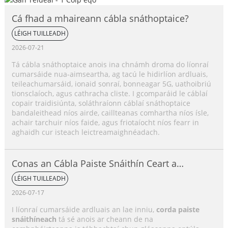
Cá fhad a mhaireann cábla snáthoptaice?
LÉIGH TUILLEADH
2026-07-21
Tá cábla snáthoptaice anois ina chnámh droma do líonraí
cumarsáide nua-aimseartha, ag tacú le hidirlíon ardluais,
teileachumarsáid, ionaid sonraí, bonneagar 5G, uathoibriú
tionsclaíoch, agus cathracha cliste. I gcomparáid le cáblaí
copair traidisiúnta, soláthraíonn cáblaí snáthoptaice
bandaleithead níos airde, caillteanas comhartha níos ísle,
achair tarchuir níos faide, agus friotaíocht níos fearr in
aghaidh cur isteach leictreamaighnéadach.
Conas an Cábla Paiste Snáithín Ceart a
Roghnú?
LÉIGH TUILLEADH
2026-07-17
I líonraí cumarsáide ardluais an lae inniu,
corda paiste
snáithíneach
tá sé anois ar cheann de na