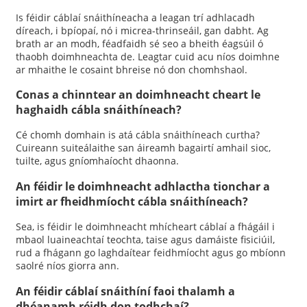
Is féidir cáblaí snáithíneacha a leagan trí adhlacadh
díreach, i bpíopaí, nó i micrea-thrinseáil, gan dabht. Ag
brath ar an modh, féadfaidh sé seo a bheith éagsúil ó
thaobh doimhneachta de. Leagtar cuid acu níos doimhne
ar mhaithe le cosaint bhreise nó don chomhshaol.
Conas a chinntear an doimhneacht cheart le
haghaidh cábla snáithíneach?
Cé chomh domhain is atá cábla snáithíneach curtha?
Cuireann suiteálaithe san áireamh bagairtí amhail sioc,
tuilte, agus gníomhaíocht dhaonna.
An féidir le doimhneacht adhlactha tionchar a
imirt ar fheidhmíocht cábla snáithíneach?
Sea, is féidir le doimhneacht mhícheart cáblaí a fhágáil i
mbaol luaineachtaí teochta, taise agus damáiste fisiciúil,
rud a fhágann go laghdaítear feidhmíocht agus go mbíonn
saolré níos giorra ann.
An féidir cáblaí snáithíní faoi thalamh a
dhéanamh réidh don todhchaí?