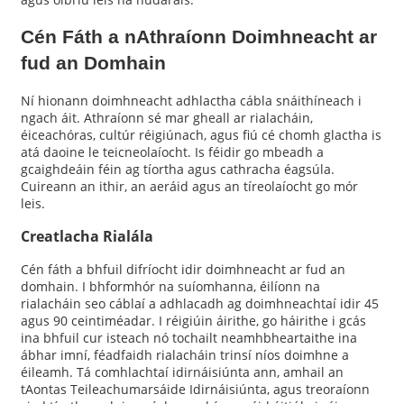
Cén Fáth a nAthraíonn Doimhneacht ar
fud an Domhain
Ní hionann doimhneacht adhlactha cábla snáithíneach i
ngach áit. Athraíonn sé mar gheall ar rialacháin,
éiceachóras, cultúr réigiúnach, agus fiú cé chomh glactha is
atá daoine le teicneolaíocht. Is féidir go mbeadh a
gcaighdeáin féin ag tíortha agus cathracha éagsúla.
Cuireann an ithir, an aeráid agus an tíreolaíocht go mór
leis.
Creatlacha Rialála
Cén fáth a bhfuil difríocht idir doimhneacht ar fud an
domhain. I bhformhór na suíomhanna, éilíonn na
rialacháin seo cáblaí a adhlacadh ag doimhneachtaí idir 45
agus 90 ceintiméadar. I réigiúin áirithe, go háirithe i gcás
ina bhfuil cur isteach nó tochailt neamhbheartaithe ina
ábhar imní, féadfaidh rialacháin trinsí níos doimhne a
éileamh. Tá comhlachtaí idirnáisiúnta ann, amhail an
tAontas Teileachumarsáide Idirnáisiúnta, agus treoraíonn