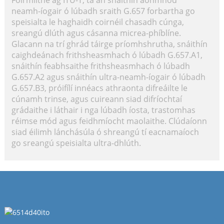
Foirmlithe ag ITU-T, tá an snáithín aonmhód
neamh-íogair ó lúbadh sraith G.657 forbartha go
speisialta le haghaidh coirnéil chasadh cúnga,
sreangú dlúth agus cásanna micrea-phíblíne.
Glacann na trí ghrád táirge príomhshrutha, snáithín
caighdeánach frithsheasmhach ó lúbadh G.657.A1,
snáithín feabhsaithe frithsheasmhach ó lúbadh
G.657.A2 agus snáithín ultra-neamh-íogair ó lúbadh
G.657.B3, próifílí innéacs athraonta difreáilte le
cúnamh trinse, agus cuireann siad difríochtaí
grádaithe i láthair i nga lúbadh íosta, trastomhas
réimse mód agus feidhmíocht maolaithe. Clúdaíonn
siad éilimh lánchásúla ó shreangú tí eacnamaíoch
go sreangú speisialta ultra-dhlúth.