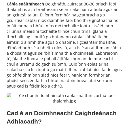
Cábla snáithíneach
De ghnáth, cuirtear 30-36 orlach faoi
thalamh é, ach braitheann sé ar rialacháin áitiúla agus ar
an gcineál talún. Éilíonn formhór na gcathracha go
gcuirtear cáblaí níos doimhne faoi bhóithre gnóthacha nó
in áiteanna a bhfuil níos mó tochailte iontu. Úsáideann
criúnna meaisíní tochailte trinse chun trinsí glana a
thochailt, ag cinntiú go bhfanann cáblaí sábháilte ón
aimsir, ó ainmhithe agus ó dhaoine. I gceantair thuaithe,
d'fhéadfadh sé a bheith níos lú, ach is é an aidhm an cábla
a chosaint agus seirbhís mhaith a choinneáil. Labhraíonn
tógálaithe líonra le pobail áitiúla chun an doimhneacht
chuí a urramú do gach suíomh. Cuidíonn eolas ar na
rialacha seo le cinntiú go mairfidh na cáblaí níos faide agus
go bhfeidhmíonn siad níos fearr. Míníonn formhór an
phoist seo cén fáth a bhfuil na doimhneachtaí seo ann
agus cad is féidir leo a athrú.
Cad é an Doimhneacht Caighdeánach
Adhlacadh?