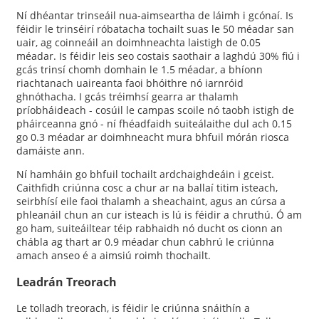
Ní dhéantar trinseáil nua-aimseartha de láimh i gcónaí. Is
féidir le trinséirí róbatacha tochailt suas le 50 méadar san
uair, ag coinneáil an doimhneachta laistigh de 0.05
méadar. Is féidir leis seo costais saothair a laghdú 30% fiú i
gcás trinsí chomh domhain le 1.5 méadar, a bhíonn
riachtanach uaireanta faoi bhóithre nó iarnróid
ghnóthacha. I gcás tréimhsí gearra ar thalamh
príobháideach - cosúil le campas scoile nó taobh istigh de
pháirceanna gnó - ní fhéadfaidh suiteálaithe dul ach 0.15
go 0.3 méadar ar doimhneacht mura bhfuil mórán riosca
damáiste ann.
Ní hamháin go bhfuil tochailt ardchaighdeáin i gceist.
Caithfidh criúnna cosc ​​a chur ar na ballaí titim isteach,
seirbhísí eile faoi thalamh a sheachaint, agus an cúrsa a
phleanáil chun an cur isteach is lú is féidir a chruthú. Ó am
go ham, suiteáiltear téip rabhaidh nó ducht os cionn an
chábla ag thart ar 0.9 méadar chun cabhrú le criúnna
amach anseo é a aimsiú roimh thochailt.
Leadrán Treorach
Le tolladh treorach, is féidir le criúnna snáithín a