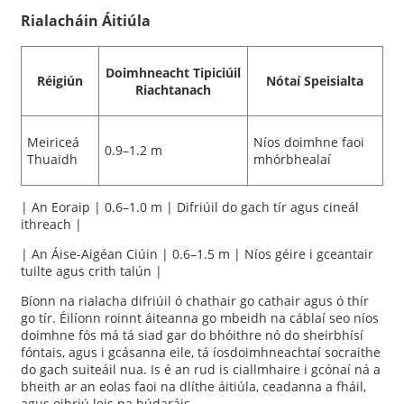
Rialacháin Áitiúla
Doimhneacht Tipiciúil
Réigiún
Nótaí Speisialta
Riachtanach
Meiriceá
Níos doimhne faoi
0.9–1.2 m
Thuaidh
mhórbhealaí
| An Eoraip | 0.6–1.0 m | Difriúil do gach tír agus cineál
ithreach |
| An Áise-Aigéan Ciúin | 0.6–1.5 m | Níos géire i gceantair
tuilte agus crith talún |
Bíonn na rialacha difriúil ó chathair go cathair agus ó thír
go tír. Éilíonn roinnt áiteanna go mbeidh na cáblaí seo níos
doimhne fós má tá siad gar do bhóithre nó do sheirbhísí
fóntais, agus i gcásanna eile, tá íosdoimhneachtaí socraithe
do gach suiteáil nua. Is é an rud is ciallmhaire i gcónaí ná a
bheith ar an eolas faoi na dlíthe áitiúla, ceadanna a fháil,
agus oibriú leis na húdaráis.