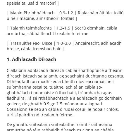
speisialta, úsáid marcóirí |
| Maoin Phríobháideach | 0.9–1.2 | Rialacháin áitiúla, toiliú
úinéir maoine, aimsitheoirí fóntais |
| Talamh talmhaíochta | 1.2–1.5 | Socrú domhain, cábla
armúrtha, sábháilteacht trealaimh feirme
| Trasnuithe Faoi Uisce | 1.0–3.0 | Ancaireacht, adhlacadh
breise, cábla tromshaothair |
1. Adhlacadh Díreach
Ciallaíonn adhlacadh díreach cáblaí snáthoptaice a théann
díreach isteach sa talamh, ag seachaint duchtanna cosanta.
D’fhéadfadh an modh seo a bheith níos eacnamaíche i
suíomhanna oscailte, tuaithe, ach tá an cábla so-
ghabhálach i ndamáiste ó thochailt, fréamhacha agus
fiadhúlra. Tá sé ríthábhachtach é a adhlacadh go domhain
go leor, de ghnáth 0.9 go 1.5 méadar ar a laghad.
Cosnaíonn sé seo an cábla ó rudaí cosúil le hobair chlóis,
uirlisí gairdín nó trealamh feirme.
De ghnáth, suiteálann suiteálaithe roinnt sraitheanna
armúrtha nó téip rabhaidh díreach os cionn an chábla.