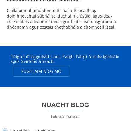
Ciallaíonn ullmhú don todhchaí adhlacadh ag
doimhneachtaí sábháilte, duchtáin a úsáid, agus dea-
chleachtais a leanúint ionas gur féidir leat uasghrádú a
dhéanamh agus costais chothabhála a choinneáil íseal.
Téigh i dTeagmháil Linn, Faigh Táirgí Ardchaighdeáin
agus Seirbhís Aireach.
FOGHLAIM NÍOS MÓ
NUACHT BLOG
Faisnéis Tionscail