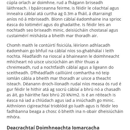
cúpla orlach ar doimhne, rud a fhágann briseadh
láithreach. I bpáirceanna feirme, is féidir le céachtaí agus
innealra cáblaí atá curtha ag 0.3m a fháil, á dtarraingt
aníos nó á mbriseadh. Bíonn cáblaí éadomhaine ina sprioc
éasca do loitiméirí agus do ghadaithe. Is féidir leis an
nochtadh seo briseadh minic, deisiúcháin chostasaí agus
custaiméirí míshásta a bheith mar thoradh air.
Chomh maith le contúirtí fisiciúla, léiríonn adhlacadh
éadomhain go bhfuil na cáblaí níos so-ghabhálaí i leith
nochta. Féadfaidh na rioscaí a bhaineann le doimhneacht
mhícheart nó uisce uisciúcháin an ithir thuas a
chreimeadh, rud a nochtfaidh cáblaí agus a ligeann do
sceitheadh. D’fhéadfadh cailliúint comhartha nó teip
iomlán cábla a bheith mar thoradh ar uisce a theacht
isteach. Déanann droch-líonadh rudaí níos measa ós rud é
gur féidir le hithir atá ag socrú cáblaí a bhrú nó a chasadh
as áit, go háirithe faoi bhrú 20 kN/m2. Is é an réiteach is
éasca ná iad a chlúdach agus iad a iniúchadh go minic.
Aithníonn cigireachtaí trioblóid go luath agus is féidir leo
fadhbanna beaga a chosc ó bheith ina n-obair dheisiúcháin
mhóra.
Deacrachtaí Doimhneachta Iomarcacha