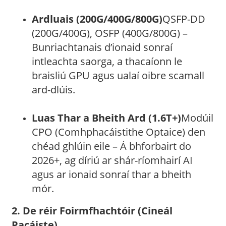
Ardluais (200G/400G/800G)
QSFP-DD
(200G/400G), OSFP (400G/800G) –
Bunriachtanais d’ionaid sonraí
intleachta saorga, a thacaíonn le
braisliú GPU agus ualaí oibre scamall
ard-dlúis.
Luas Thar a Bheith Ard (1.6T+)
Modúil
CPO (Comhphacáistithe Optaice) den
chéad ghlúin eile – Á bhforbairt do
2026+, ag díriú ar shár-ríomhairí AI
agus ar ionaid sonraí thar a bheith
mór.
2. De réir Foirmfhachtóir (Cineál
Pacáiste)