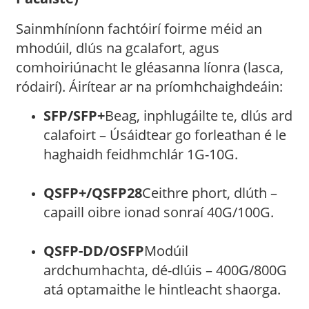
Sainmhíníonn fachtóirí foirme méid an
mhodúil, dlús na gcalafort, agus
comhoiriúnacht le gléasanna líonra (lasca,
ródairí). Áirítear ar na príomhchaighdeáin:
SFP/SFP+
Beag, inphlugáilte te, dlús ard
calafoirt – Úsáidtear go forleathan é le
haghaidh feidhmchlár 1G-10G.
QSFP+/QSFP28
Ceithre phort, dlúth –
capaill oibre ionad sonraí 40G/100G.
QSFP-DD/OSFP
Modúil
ardchumhachta, dé-dlúis – 400G/800G
atá optamaithe le hintleacht shaorga.