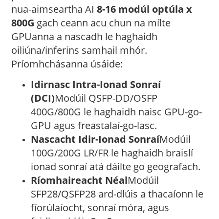
nua-aimseartha AI
8-16 modúl optúla x
800G
gach ceann acu chun na mílte
GPUanna a nascadh le haghaidh
oiliúna/inferins samhail mhór.
Príomhchásanna úsáide:
Idirnasc Intra-Ionad Sonraí
(DCI)
Modúil QSFP-DD/OSFP
400G/800G le haghaidh naisc GPU-go-
GPU agus freastalaí-go-lasc.
Nascacht Idir-Ionad Sonraí
Modúil
100G/200G LR/FR le haghaidh braislí
ionad sonraí atá dáilte go geografach.
Ríomhaireacht Néal
Modúil
SFP28/QSFP28 ard-dlúis a thacaíonn le
fíorúlaíocht, sonraí móra, agus