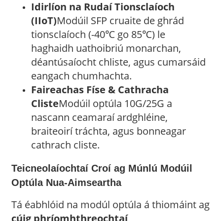
Idirlíon na Rudaí Tionsclaíoch
(IIoT)
Modúil SFP cruaite de ghrád
tionsclaíoch (-40℃ go 85℃) le
haghaidh uathoibriú monarchan,
déantúsaíocht chliste, agus cumarsáid
eangach chumhachta.
Faireachas Físe & Cathracha
Cliste
Modúil optúla 10G/25G a
nascann ceamaraí ardghléine,
braiteoirí tráchta, agus bonneagar
cathrach cliste.
Teicneolaíochtaí Croí ag Múnlú Modúil
Optúla Nua-Aimseartha
Tá éabhlóid na modúl optúla á thiomáint ag
cúig phríomhthreochtaí