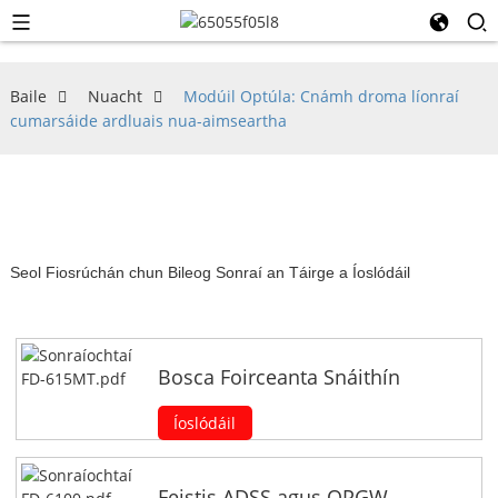
Baile
Nuacht
Modúil Optúla: Cnámh droma líonraí
cumarsáide ardluais nua-aimseartha
Seol Fiosrúchán chun Bileog Sonraí an Táirge a Íoslódáil
Bosca Foirceanta Snáithín
Íoslódáil
Feistis ADSS agus OPGW