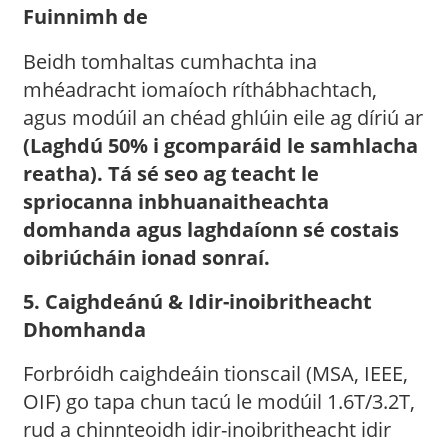
Fuinnimh de
Beidh tomhaltas cumhachta ina
mhéadracht iomaíoch ríthábhachtach,
agus modúil an chéad ghlúin eile ag díriú ar
(Laghdú 50% i gcomparáid le samhlacha
reatha). Tá sé seo ag teacht le
spriocanna inbhuanaitheachta
domhanda agus laghdaíonn sé costais
oibriúcháin ionad sonraí.
5. Caighdeánú & Idir-inoibritheacht
Dhomhanda
Forbróidh caighdeáin tionscail (MSA, IEEE,
OIF) go tapa chun tacú le modúil 1.6T/3.2T,
rud a chinnteoidh idir-inoibritheacht idir