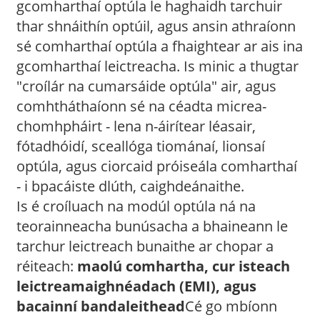
gcomharthaí optúla le haghaidh tarchuir
thar shnáithín optúil, agus ansin athraíonn
sé comharthaí optúla a fhaightear ar ais ina
gcomharthaí leictreacha. Is minic a thugtar
"croílár na cumarsáide optúla" air, agus
comhtháthaíonn sé na céadta micrea-
chomhpháirt - lena n-áirítear léasair,
fótadhóidí, sceallóga tiománaí, lionsaí
optúla, agus ciorcaid próiseála comharthaí
- i bpacáiste dlúth, caighdeánaithe.
Is é croíluach na modúl optúla ná na
teorainneacha bunúsacha a bhaineann le
tarchur leictreach bunaithe ar chopar a
réiteach:
maolú comhartha, cur isteach
leictreamaighnéadach (EMI), agus
bacainní bandaleithead
Cé go mbíonn