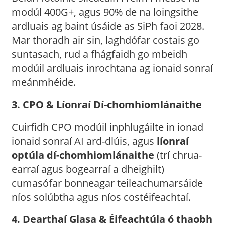
modúl 400G+, agus 90% de na loingsithe
ardluais ag baint úsáide as SiPh faoi 2028.
Mar thoradh air sin, laghdófar costais go
suntasach, rud a fhágfaidh go mbeidh
modúil ardluais inrochtana ag ionaid sonraí
meánmhéide.
3. CPO & Líonraí Dí-chomhiomlánaithe
Cuirfidh CPO modúil inphlugáilte in ionad
ionaid sonraí AI ard-dlúis, agus
líonraí
optúla dí-chomhiomlánaithe
(trí chrua-
earraí agus bogearraí a dheighilt)
cumasófar bonneagar teileachumarsáide
níos solúbtha agus níos costéifeachtaí.
4. Dearthaí Glasa & Éifeachtúla ó thaobh