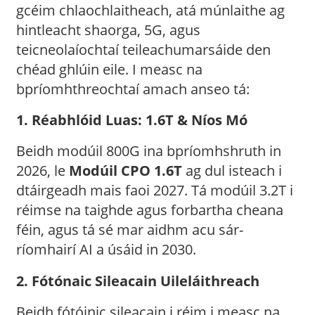
gcéim chlaochlaitheach, atá múnlaithe ag
hintleacht shaorga, 5G, agus
teicneolaíochtaí teileachumarsáide den
chéad ghlúin eile. I measc na
bpríomhthreochtaí amach anseo tá:
1. Réabhlóid Luas: 1.6T & Níos Mó
Beidh modúil 800G ina bpríomhshruth in
2026, le
Modúil CPO 1.6T
ag dul isteach i
dtáirgeadh mais faoi 2027. Tá modúil 3.2T i
réimse na taighde agus forbartha cheana
féin, agus tá sé mar aidhm acu sár-
ríomhairí AI a úsáid in 2030.
2. Fótónaic Sileacain Uileláithreach
Beidh fótóinic sileacain i réim i measc na