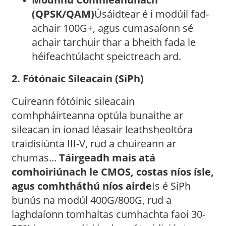
(QPSK/QAM)
Úsáidtear é i modúil fad-
achair 100G+, agus cumasaíonn sé
achair tarchuir thar a bheith fada le
héifeachtúlacht speictreach ard.
2. Fótónaic Sileacain (SiPh)
Cuireann fótóinic sileacain
comhpháirteanna optúla bunaithe ar
sileacan in ionad léasair leathsheoltóra
traidisiúnta III-V, rud a chuireann ar
chumas...
Táirgeadh mais atá
comhoiriúnach le CMOS, costas níos ísle,
agus comhtháthú níos airde
Is é SiPh
bunús na modúl 400G/800G, rud a
laghdaíonn tomhaltas cumhachta faoi 30-