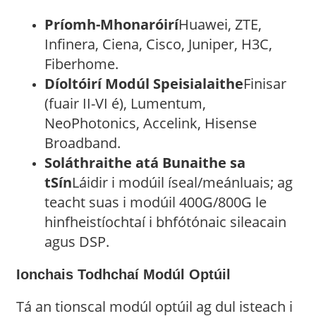
Príomh-Mhonaróirí
Huawei, ZTE,
Infinera, Ciena, Cisco, Juniper, H3C,
Fiberhome.
Díoltóirí Modúl Speisialaithe
Finisar
(fuair II-VI é), Lumentum,
NeoPhotonics, Accelink, Hisense
Broadband.
Soláthraithe atá Bunaithe sa
tSín
Láidir i modúil íseal/meánluais; ag
teacht suas i modúil 400G/800G le
hinfheistíochtaí i bhfótónaic sileacain
agus DSP.
Ionchais Todhchaí Modúl Optúil
Tá an tionscal modúl optúil ag dul isteach i