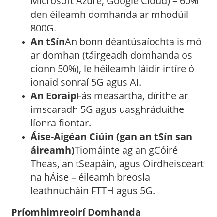
Microsoft Azure, Google Cloud) – 60%
den éileamh domhanda ar mhodúil
800G.
An tSín
An bonn déantúsaíochta is mó
ar domhan (táirgeadh domhanda os
cionn 50%), le héileamh láidir intíre ó
ionaid sonraí 5G agus AI.
An Eoraip
Fás measartha, dírithe ar
imscaradh 5G agus uasghráduithe
líonra fiontar.
Áise-Aigéan Ciúin (gan an tSín san
áireamh)
Tiomáinte ag an gCóiré
Theas, an tSeapáin, agus Oirdheisceart
na hÁise – éileamh breosla
leathnúcháin FTTH agus 5G.
Príomhimreoirí Domhanda