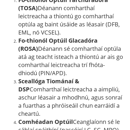
(TOSA)
Déanann comharthaí
leictreacha a thiontú go comharthaí
optúla ag baint úsáide as léasair (DFB,
EML, nó VCSEL).
Fo-thionól Optúil Glacadóra
(ROSA)
Déanann sé comharthaí optúla
atá ag teacht isteach a thiontú ar ais go
comharthaí leictreacha trí fhóta-
dhiodú (PIN/APD).
Sceallóga Tiománaí &
DSP
Comharthaí leictreacha a aimpliú,
aschur léasair a mhodhnú, agus sonraí
a fuarthas a phróiseáil chun earráidí a
cheartú.
Comhéadan Optúil
Ceanglaíonn sé le
cáblaí snáithíní (nascóirí LC, SC, MPO)