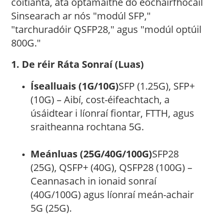
coitianta, atá optamaithe do eochairfhocail
Sinsearach ar nós "modúl SFP,"
"tarchuradóir QSFP28," agus "modúl optúil
800G."
1. De réir Ráta Sonraí (Luas)
Ísealluais (1G/10G)
SFP (1.25G), SFP+
(10G) – Aibí, cost-éifeachtach, a
úsáidtear i líonraí fiontar, FTTH, agus
sraitheanna rochtana 5G.
Meánluas (25G/40G/100G)
SFP28
(25G), QSFP+ (40G), QSFP28 (100G) –
Ceannasach in ionaid sonraí
(40G/100G) agus líonraí meán-achair
5G (25G).