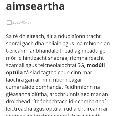
aimseartha
2026-05-07
Sa ré dhigiteach, áit a ndúblaíonn trácht
sonraí gach dhá bhliain agus ina mbíonn an
t-éileamh ar bhandaleithead ag méadú go
mór le hintleacht shaorga, ríomhaireacht
scamall agus teicneolaíochtaí 5G,
modúil
optúla
tá siad tagtha chun cinn mar
a
laochra gan ainm i mbonneagar
cumarsáide domhanda. Feidhmíonn na
gléasanna dlútha, ardchruinnis seo mar an
droichead ríthábhachtach idir comharthaí
leictreacha agus optúla, rud a chuireann ar
chumas an tarchuir sonraí thar a bheith