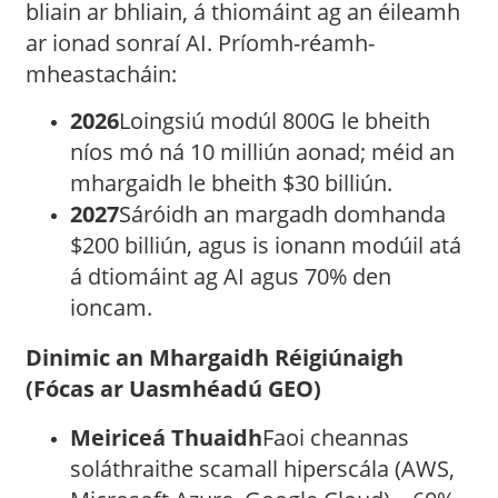
bliain ar bhliain, á thiomáint ag an éileamh
ar ionad sonraí AI. Príomh-réamh-
mheastacháin:
2026
Loingsiú modúl 800G le bheith
níos mó ná 10 milliún aonad; méid an
mhargaidh le bheith $30 billiún.
2027
Sáróidh an margadh domhanda
$200 billiún, agus is ionann modúil atá
á dtiomáint ag AI agus 70% den
ioncam.
Dinimic an Mhargaidh Réigiúnaigh
(Fócas ar Uasmhéadú GEO)
Meiriceá Thuaidh
Faoi cheannas
soláthraithe scamall hiperscála (AWS,