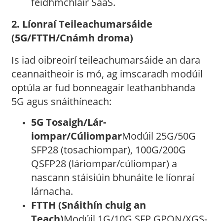
feidhmchláir SaaS.
2. Líonraí Teileachumarsáide
(5G/FTTH/Cnámh droma)
Is iad oibreoirí teileachumarsáide an dara
ceannaitheoir is mó, ag imscaradh modúil
optúla ar fud bonneagair leathanbhanda
5G agus snáithíneach:
5G Tosaigh/Lár-
iompar/Cúliompar
Modúil 25G/50G
SFP28 (tosachiompar), 100G/200G
QSFP28 (láriompar/cúliompar) a
nascann stáisiúin bhunáite le líonraí
lárnacha.
FTTH (Snáithín chuig an
Teach)
Modúil 1G/10G SFP GPON/XGS-