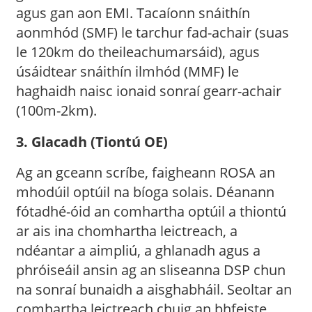
agus gan aon EMI. Tacaíonn snáithín
aonmhód (SMF) le tarchur fad-achair (suas
le 120km do theileachumarsáid), agus
úsáidtear snáithín ilmhód (MMF) le
haghaidh naisc ionaid sonraí gearr-achair
(100m-2km).
3. Glacadh (Tiontú OE)
Ag an gceann scríbe, faigheann ROSA an
mhodúil optúil na bíoga solais. Déanann
fótadhé-óid an comhartha optúil a thiontú
ar ais ina chomhartha leictreach, a
ndéantar a aimpliú, a ghlanadh agus a
phróiseáil ansin ag an sliseanna DSP chun
na sonraí bunaidh a aisghabháil. Seoltar an
comhartha leictreach chuig an bhfeiste