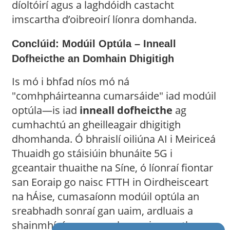
díoltóirí agus a laghdóidh castacht
imscartha d’oibreoirí líonra domhanda.
Conclúid: Modúil Optúla – Inneall
Dofheicthe an Domhain Dhigitigh
Is mó i bhfad níos mó ná
"comhpháirteanna cumarsáide" iad modúil
optúla—is iad
inneall dofheicthe
ag
cumhachtú an gheilleagair dhigitigh
dhomhanda. Ó bhraislí oiliúna AI i Meiriceá
Thuaidh go stáisiúin bhunáite 5G i
gceantair thuaithe na Síne, ó líonraí fiontar
san Eoraip go naisc FTTH in Oirdheisceart
na hÁise, cumasaíonn modúil optúla an
sreabhadh sonraí gan uaim, ardluais a
shainmhíníonn an saol nua-aimseartha.