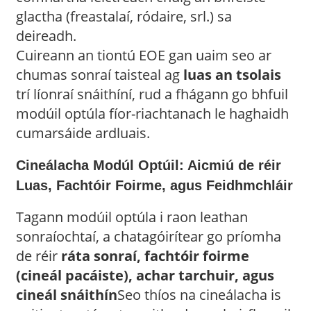
glactha (freastalaí, ródaire, srl.) sa
deireadh.
Cuireann an tiontú EOE gan uaim seo ar
chumas sonraí taisteal ag
luas an tsolais
trí líonraí snáithíní, rud a fhágann go bhfuil
modúil optúla fíor-riachtanach le haghaidh
cumarsáide ardluais.
Cineálacha Modúl Optúil: Aicmiú de réir
Luas, Fachtóir Foirme, agus Feidhmchláir
Tagann modúil optúla i raon leathan
sonraíochtaí, a chatagóirítear go príomha
de réir
ráta sonraí, fachtóir foirme
(cineál pacáiste), achar tarchuir, agus
cineál snáithín
Seo thíos na cineálacha is