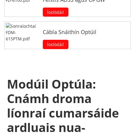
Íoslódáil
Cábla Snáithín Optúil
Íoslódáil
Modúil Optúla:
Cnámh droma
líonraí cumarsáide
ardluais nua-