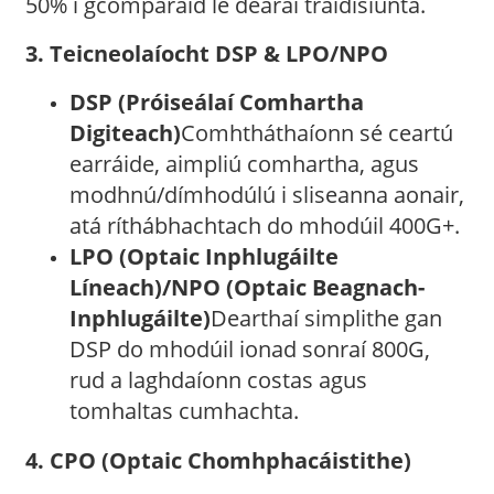
50% i gcomparáid le dearaí traidisiúnta.
3. Teicneolaíocht DSP & LPO/NPO
DSP (Próiseálaí Comhartha
Digiteach)
Comhtháthaíonn sé ceartú
earráide, aimpliú comhartha, agus
modhnú/dímhodúlú i sliseanna aonair,
atá ríthábhachtach do mhodúil 400G+.
LPO (Optaic Inphlugáilte
Líneach)/NPO (Optaic Beagnach-
Inphlugáilte)
Dearthaí simplithe gan
DSP do mhodúil ionad sonraí 800G,
rud a laghdaíonn costas agus
tomhaltas cumhachta.
4. CPO (Optaic Chomhphacáistithe)