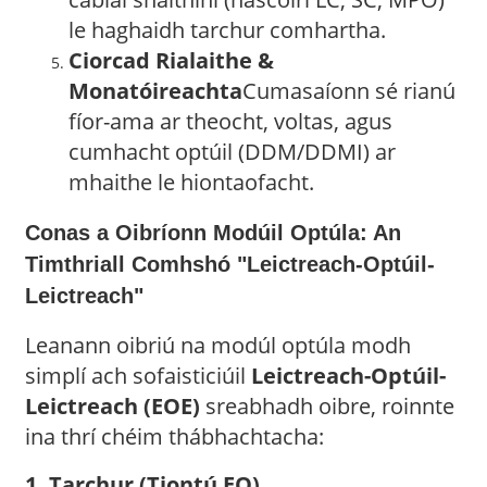
le haghaidh tarchur comhartha.
Ciorcad Rialaithe &
Monatóireachta
Cumasaíonn sé rianú
fíor-ama ar theocht, voltas, agus
cumhacht optúil (DDM/DDMI) ar
mhaithe le hiontaofacht.
Conas a Oibríonn Modúil Optúla: An
Timthriall Comhshó "Leictreach-Optúil-
Leictreach"
Leanann oibriú na modúl optúla modh
simplí ach sofaisticiúil
Leictreach-Optúil-
Leictreach (EOE)
sreabhadh oibre, roinnte
ina thrí chéim thábhachtacha:
1. Tarchur (Tiontú EO)