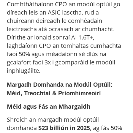
Comhtháthaíonn CPO an modúl optúil go
díreach leis an ASIC lasctha, rud a
chuireann deireadh le comhéadain
leictreacha atá ocrasach ar chumhacht.
Dírithe ar ionaid sonraí AI 1.6T+,
laghdaíonn CPO an tomhaltas cumhachta
faoi 50% agus méadaíonn sé dlús na
gcalafort faoi 3x i gcomparáid le modúil
inphlugáilte.
Margadh Domhanda na Modúl Optúil:
Méid, Treochtaí & Príomhimreoirí
Méid agus Fás an Mhargaidh
Shroich an margadh modúl optúil
domhanda
$23 billiún in 2025
, ag fás 50%