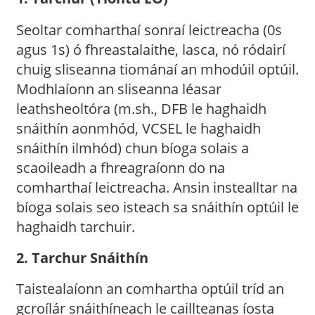
Seoltar comharthaí sonraí leictreacha (0s
agus 1s) ó fhreastalaithe, lasca, nó ródairí
chuig sliseanna tiománaí an mhodúil optúil.
Modhlaíonn an sliseanna léasar
leathsheoltóra (m.sh., DFB le haghaidh
snáithín aonmhód, VCSEL le haghaidh
snáithín ilmhód) chun bíoga solais a
scaoileadh a fhreagraíonn do na
comharthaí leictreacha. Ansin instealltar na
bíoga solais seo isteach sa snáithín optúil le
haghaidh tarchuir.
2. Tarchur Snáithín
Taistealaíonn an comhartha optúil tríd an
gcroílár snáithíneach le caillteanas íosta