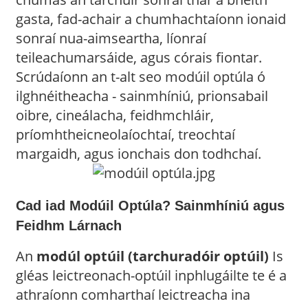
gasta, fad-achair a chumhachtaíonn ionaid
sonraí nua-aimseartha, líonraí
teileachumarsáide, agus córais fiontar.
Scrúdaíonn an t-alt seo modúil optúla ó
ilghnéitheacha - sainmhíniú, prionsabail
oibre, cineálacha, feidhmchláir,
príomhtheicneolaíochtaí, treochtaí
margaidh, agus ionchais don todhchaí.
Cad iad Modúil Optúla? Sainmhíniú agus
Feidhm Lárnach
An
modúl optúil (tarchuradóir optúil)
Is
gléas leictreonach-optúil inphlugáilte te é a
athraíonn comharthaí leictreacha ina