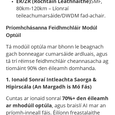
ER/ZR (Rochtain Leathnaithe)
SMF,
80km-120km – Líonraí
teileachumarsáide/DWDM fad-achair.
Príomhchásanna Feidhmchláir Modúl
Optúil
Tá modúil optúla mar bhonn le beagnach
gach bonneagar cumarsáide ardluais, agus
tá trí réimse feidhmchláir cheannasacha ag
tiomáint 90% den éileamh domhanda.
1. Ionaid Sonraí Intleachta Saorga &
Hipirscála (An Margadh is Mó Fás)
Cuntas ar ionaid sonraí
70%+ den éileamh
ar mhodúil optúla
, agus braislí AI mar an
príomh-inneall fáis. Éilíonn freastalaithe