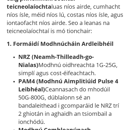
teicneolaíochta
luas níos airde, cumhacht
níos ísle, méid níos lú, costas níos ísle, agus
iontaofacht níos airde. Seo a leanas na
teicneolaíochtaí is mó tionchair:
1. Formáidí Modhnúcháin Ardleibhéil
NRZ (Neamh-Thilleadh-go-
Nialas)
Modhnú oidhreachta 1G-25G,
simplí agus cost-éifeachtach.
PAM4 (Modhnú Aimplitiúid Pulse 4
Leibhéal)
Ceannasach do mhodúil
50G-800G, dúblaíonn sé an
bandaleithead i gcomparáid le NRZ trí
2 ghiotán in aghaidh an tsiombail a
ionchódú.
Modhnú Comhleanúnach