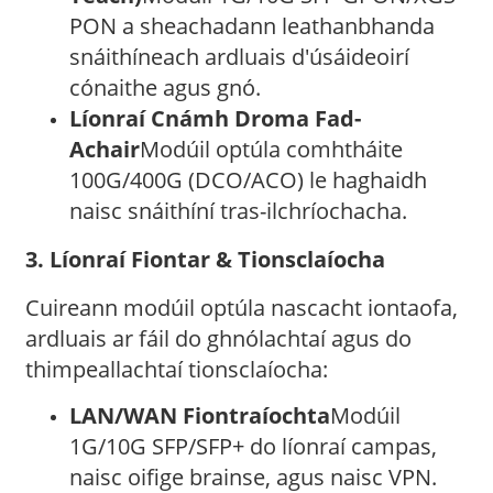
PON a sheachadann leathanbhanda
snáithíneach ardluais d'úsáideoirí
cónaithe agus gnó.
Líonraí Cnámh Droma Fad-
Achair
Modúil optúla comhtháite
100G/400G (DCO/ACO) le haghaidh
naisc snáithíní tras-ilchríochacha.
3. Líonraí Fiontar & Tionsclaíocha
Cuireann modúil optúla nascacht iontaofa,
ardluais ar fáil do ghnólachtaí agus do
thimpeallachtaí tionsclaíocha:
LAN/WAN Fiontraíochta
Modúil
1G/10G SFP/SFP+ do líonraí campas,
naisc oifige brainse, agus naisc VPN.