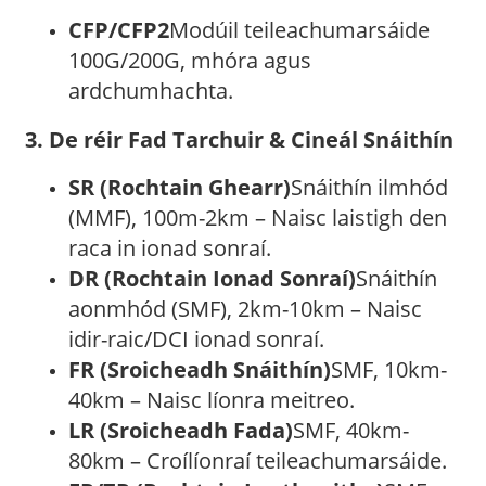
CFP/CFP2
Modúil teileachumarsáide
100G/200G, mhóra agus
ardchumhachta.
3. De réir Fad Tarchuir & Cineál Snáithín
SR (Rochtain Ghearr)
Snáithín ilmhód
(MMF), 100m-2km – Naisc laistigh den
raca in ionad sonraí.
DR (Rochtain Ionad Sonraí)
Snáithín
aonmhód (SMF), 2km-10km – Naisc
idir-raic/DCI ionad sonraí.
FR (Sroicheadh ​​Snáithín)
SMF, 10km-
40km – Naisc líonra meitreo.
LR (Sroicheadh ​​Fada)
SMF, 40km-
80km – Croílíonraí teileachumarsáide.