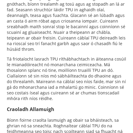
gnóthach, bíonn trealamh ag tosú agus ag stopadh an lá ar
fad. Seasann struchtúr láidir TPU in aghaidh olaí,
deannaigh, teasa agus fuachta. Glacann sé an lúbadh agus
an casta ó airm róbat agus criosanna iompair. Cuireann
sreabhadh maith sonraí stop le bacainní agus coinníonn sé
scuainí ag gluaiseacht. Nuair a theipeann ar chábla,
teipeann ar obair freisin. Cuireann cáblaí TPU deireadh leis
na rioscaí seo trí fanacht garbh agus saor ó chasadh fiú le
húsáid throm.
Tá friotaíocht lasrach TPU ríthábhachtach in áiteanna cosúil
le mianadóireacht nó monarchana ceimiceacha. Má
thosaíonn splanc nó tine, moillíonn truaillí TPU an dó.
Ciallaíonn sé sin níos mó sábháilteachta do dhaoine agus
do threalamh. Maireann na cáblaí seo níos faide, mar sin ní
gá do mhonarchana iad a mhalartú go minic. Coinníonn sé
seo costais íseal agus cuireann sé ar chumas tionscadail
mhóra rith níos réidhe.
Craoladh Allamuigh
Bíonn foirne craolta lasmuigh ag obair sa bháisteach, sa
ghrian nó sa sneachta. Roghnaítear cáblaí TPU do na
feidhmeanna seo toisc nach scoilteann siad sa fhuacht ná