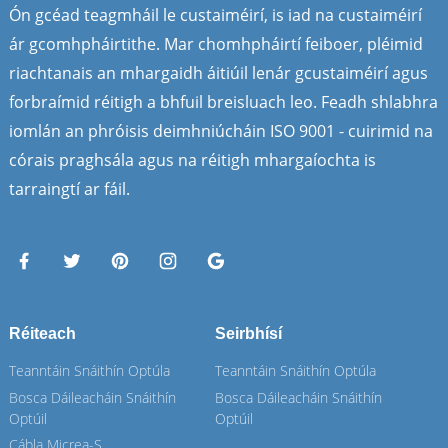
Ón gcéad teagmháil le custaiméirí, is iad na custaiméirí
ár gcomhpháirtithe. Mar chomhpháirtí feiboer, pléimid
riachtanais an mhargaidh áitiúil lenár gcustaiméirí agus
forbraímid réitigh a bhfuil breisluach leo. Feadh shlabhra
iomlán an phróisis deimhniúcháin ISO 9001 - cuirimid na
córais praghsála agus na réitigh mhargaíochta is
tarraingtí ar fáil.
Réiteach
Seirbhísí
Teanntáin Snáithín Optúla
Teanntáin Snáithín Optúla
Bosca Dáileacháin Snáithín
Bosca Dáileacháin Snáithín
Optúil
Optúil
Cábla Micrea-Snáithín Aer-
Cábla Micrea-Snáithín Aer-