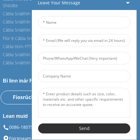
Leave Your Message
Shéidte
Shéidte
Cábla Snáithín Laistigh
Cábla Snáithín Laistigh
Cábla Snáithín OPGW
Cábla Snáithín OPGW
Cábla Snáithín Aeir
Cábla Snáithín Aeir
Fíor 8 Cábla Snáithín
Fíor 8 Cábla Snáithín
Cábla titim FTTH
Cábla titim FTTH
Cábla Snáithín ASU
Cábla Snáithín ASU
Cábla Snáithín ADSS
Cábla Snáithín ADSS
Bí linn inár Feiboer
Fiosrúchán Anois
Lean muid
0086-18075108880
info@feiboer.com.cn
Send
Foirgneamh 1, Ard-Mhéara Zhongjianbaobao, Uimh. 30,