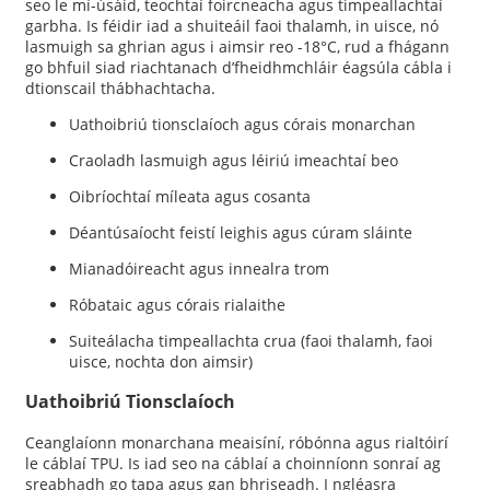
seo le mí-úsáid, teochtaí foircneacha agus timpeallachtaí
garbha. Is féidir iad a shuiteáil faoi thalamh, in uisce, nó
lasmuigh sa ghrian agus i aimsir reo -18°C, rud a fhágann
go bhfuil siad riachtanach d’fheidhmchláir éagsúla cábla i
dtionscail thábhachtacha.
Uathoibriú tionsclaíoch agus córais monarchan
Craoladh lasmuigh agus léiriú imeachtaí beo
Oibríochtaí míleata agus cosanta
Déantúsaíocht feistí leighis agus cúram sláinte
Mianadóireacht agus innealra trom
Róbataic agus córais rialaithe
Suiteálacha timpeallachta crua (faoi thalamh, faoi
uisce, nochta don aimsir)
Uathoibriú Tionsclaíoch
Ceanglaíonn monarchana meaisíní, róbónna agus rialtóirí
le cáblaí TPU. Is iad seo na cáblaí a choinníonn sonraí ag
sreabhadh go tapa agus gan bhriseadh. I ngléasra