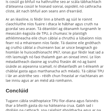
Is cosúil go bhfuil na hathruithe seo ar scála tábhachtach
d'áiteanna cosúil le hionaid sonraí, ospidéil, nó cathracha
cliste, áit nach bhfuil aon seans ann d'earráid.
Ar an léaslíne, is féidir linn a bheith ag súil le roinnt
claochluithe níos fuaire i dtaca le hábhar agus cruth na
gcordaí seo araon. Tá déantóirí ag déanamh turgnamh le
meascáin éagsúla de TPU, á chumasc le plaistigh
athléimneacha eile chun cáblaí a chruthú a lúbaíonn níos
fearr nó a mhaireann níos faide. Tá daoine eile gnóthach
ag cruthú cáblaí a chuireann bac ar uisce beagnach go
hiomlán le huiscedhíonacht IP67, ionas gur féidir leat iad a
rith lasmuigh nó faoi thalamh gan an oiread imní. Le líon
méadaitheach daoine ag sruthú físeáin 4K nó ag baint
úsáide as aipeanna scamall, ní dhéanfaidh an t-éileamh ar
cháblaí gasta agus marthanacha ach méadú. Tá cáblaí TPU
i lár an aistrithe seo - réidh chun freastal ar riachtanais an
lae inniu agus ar an méid atá romhainn.
Conclúid
Tugann cábla snáthoptaice TPU fíor-diana agus faisnéis
thar a bheith gasta do na háiteanna crua. Gabh iad i
dtolláin na cathrach, sna calafoirt ghnóthacha agus ar na