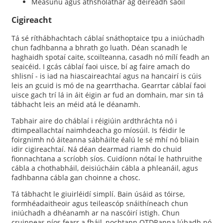
Measúnú agus athsholáthar ag deireadh saoil
Cigireacht
Tá sé ríthábhachtach cáblaí snáthoptaice tpu a iniúchadh
chun fadhbanna a bhrath go luath. Déan scanadh le
haghaidh spotaí caite, scoilteanna, casadh nó mílí feadh an
seaicéid. I gcás cáblaí faoi uisce, bí ag faire amach do
shlisní - is iad na hiascaireachtaí agus na hancairí is cúis
leis an gcuid is mó de na gearrthacha. Gearrtar cáblaí faoi
uisce gach trí lá in áit éigin ar fud an domhain, mar sin tá
tábhacht leis an méid atá le déanamh.
Tabhair aire do cháblaí i réigiúin ardthráchta nó i
dtimpeallachtaí naimhdeacha go míosúil. Is féidir le
foirgnimh nó áiteanna sábháilte éalú le sé mhí nó bliain
idir cigireachtaí. Ná déan dearmad riamh do chuid
fionnachtana a scríobh síos. Cuidíonn nótaí le hathruithe
cábla a chothabháil, deisiúcháin cábla a phleanáil, agus
fadhbanna cábla gan choinne a chosc.
Tá tábhacht le giuirléidí simplí. Bain úsáid as tóirse,
formhéadaitheoir agus teileascóp snáithíneach chun
iniúchadh a dhéanamh ar na nascóirí istigh. Chun
cruinneas níos fearr a fháil, nochtann OTDRanna lúbadh nó