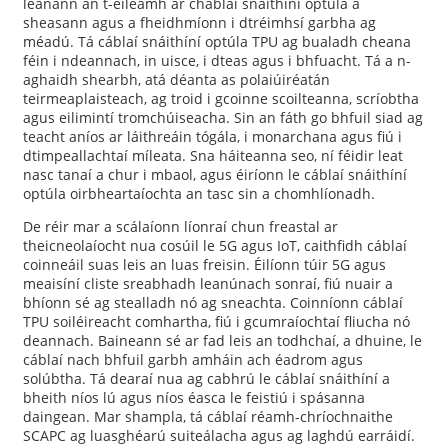
leanann an t-éileamh ar cháblaí snáithíní optúla a
sheasann agus a fheidhmíonn i dtréimhsí garbha ag
méadú. Tá cáblaí snáithíní optúla TPU ag bualadh cheana
féin i ndeannach, in uisce, i dteas agus i bhfuacht. Tá a n-
aghaidh shearbh, atá déanta as polaiúiréatán
teirmeaplaisteach, ag troid i gcoinne scoilteanna, scríobtha
agus eilimintí tromchúiseacha. Sin an fáth go bhfuil siad ag
teacht aníos ar láithreáin tógála, i monarchana agus fiú i
dtimpeallachtaí míleata. Sna háiteanna seo, ní féidir leat
nasc tanaí a chur i mbaol, agus éiríonn le cáblaí snáithíní
optúla oirbheartaíochta an tasc sin a chomhlíonadh.
De réir mar a scálaíonn líonraí chun freastal ar
theicneolaíocht nua cosúil le 5G agus IoT, caithfidh cáblaí
coinneáil suas leis an luas freisin. Éilíonn túir 5G agus
meaisíní cliste sreabhadh leanúnach sonraí, fiú nuair a
bhíonn sé ag stealladh nó ag sneachta. Coinníonn cáblaí
TPU soiléireacht comhartha, fiú i gcumraíochtaí fliucha nó
deannach. Baineann sé ar fad leis an todhchaí, a dhuine, le
cáblaí nach bhfuil garbh amháin ach éadrom agus
solúbtha. Tá dearaí nua ag cabhrú le cáblaí snáithíní a
bheith níos lú agus níos éasca le feistiú i spásanna
daingean. Mar shampla, tá cáblaí réamh-chríochnaithe
SCAPC ag luasghéarú suiteálacha agus ag laghdú earráidí.