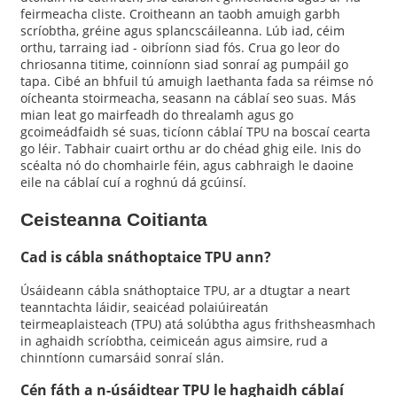
feirmeacha cliste. Croitheann an taobh amuigh garbh
scríobtha, gréine agus splancscáileanna. Lúb iad, céim
orthu, tarraing iad - oibríonn siad fós. Crua go leor do
chriosanna titime, coinníonn siad sonraí ag pumpáil go
tapa. Cibé an bhfuil tú amuigh laethanta fada sa réimse nó
oícheanta stoirmeacha, seasann na cáblaí seo suas. Más
mian leat go mairfeadh do threalamh agus go
gcoimeádfaidh sé suas, ticíonn cáblaí TPU na boscaí cearta
go léir. Tabhair cuairt orthu ar do chéad ghig eile. Inis do
scéalta nó do chomhairle féin, agus cabhraigh le daoine
eile na cáblaí cuí a roghnú dá gcúinsí.
Ceisteanna Coitianta
Cad is cábla snáthoptaice TPU ann?
Úsáideann cábla snáthoptaice TPU, ar a dtugtar a neart
teanntachta láidir, seaicéad polaiúireatán
teirmeaplaisteach (TPU) atá solúbtha agus frithsheasmhach
in aghaidh scríobtha, ceimiceán agus aimsire, rud a
chinntíonn cumarsáid sonraí slán.
Cén fáth a n-úsáidtear TPU le haghaidh cáblaí