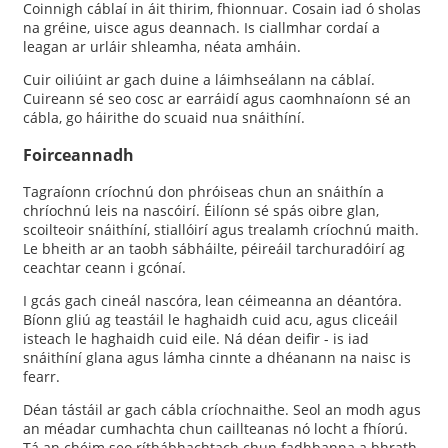
Coinnigh cáblaí in áit thirim, fhionnuar. Cosain iad ó sholas
na gréine, uisce agus deannach. Is ciallmhar cordaí a
leagan ar urláir shleamha, néata amháin.
Cuir oiliúint ar gach duine a láimhseálann na cáblaí.
Cuireann sé seo cosc ​​ar earráidí agus caomhnaíonn sé an
cábla, go háirithe do scuaid nua snáithíní.
Foirceannadh
Tagraíonn críochnú don phróiseas chun an snáithín a
chríochnú leis na nascóirí. Éilíonn sé spás oibre glan,
scoilteoir snáithíní, stiallóirí agus trealamh críochnú maith.
Le bheith ar an taobh sábháilte, péireáil tarchuradóirí ag
ceachtar ceann i gcónaí.
I gcás gach cineál nascóra, lean céimeanna an déantóra.
Bíonn gliú ag teastáil le haghaidh cuid acu, agus cliceáil
isteach le haghaidh cuid eile. Ná déan deifir - is iad
snáithíní glana agus lámha cinnte a dhéanann na naisc is
fearr.
Déan tástáil ar gach cábla críochnaithe. Seol an modh agus
an méadar cumhachta chun caillteanas nó locht a fhíorú.
Tá an chéim seo ríthábhachtach chun fadhbanna a bhrath