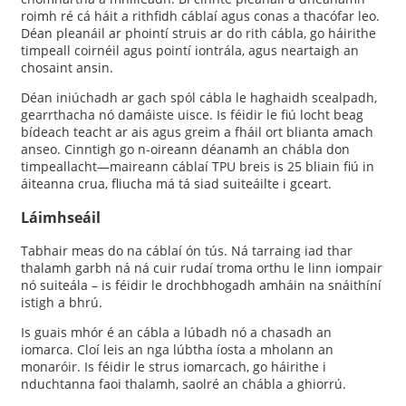
roimh ré cá háit a rithfidh cáblaí agus conas a thacófar leo.
Déan pleanáil ar phointí struis ar do rith cábla, go háirithe
timpeall coirnéil agus pointí iontrála, agus neartaigh an
chosaint ansin.
Déan iniúchadh ar gach spól cábla le haghaidh scealpadh,
gearrthacha nó damáiste uisce. Is féidir le fiú locht beag
bídeach teacht ar ais agus greim a fháil ort blianta amach
anseo. Cinntigh go n-oireann déanamh an chábla don
timpeallacht—maireann cáblaí TPU breis is 25 bliain fiú in
áiteanna crua, fliucha má tá siad suiteáilte i gceart.
Láimhseáil
Tabhair meas do na cáblaí ón tús. Ná tarraing iad thar
thalamh garbh ná ná cuir rudaí troma orthu le linn iompair
nó suiteála – is féidir le drochbhogadh amháin na snáithíní
istigh a bhrú.
Is guais mhór é an cábla a lúbadh nó a chasadh an
iomarca. Cloí leis an nga lúbtha íosta a mholann an
monaróir. Is féidir le strus iomarcach, go háirithe i
nduchtanna faoi thalamh, saolré an chábla a ghiorrú.