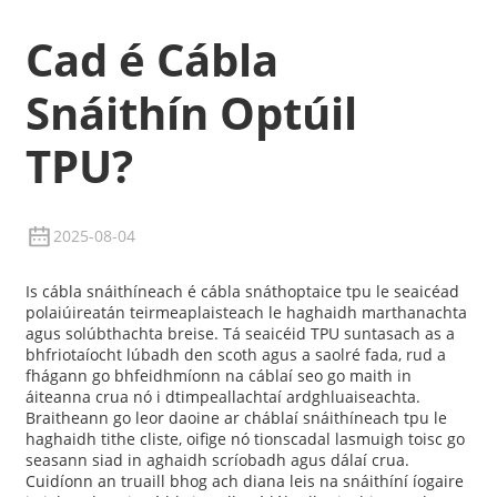
Cad é Cábla
Snáithín Optúil
TPU?
2025-08-04
Is cábla snáithíneach é cábla snáthoptaice tpu le seaicéad
polaiúireatán teirmeaplaisteach le haghaidh marthanachta
agus solúbthachta breise. Tá seaicéid TPU suntasach as a
bhfriotaíocht lúbadh den scoth agus a saolré fada, rud a
fhágann go bhfeidhmíonn na cáblaí seo go maith in
áiteanna crua nó i dtimpeallachtaí ardghluaiseachta.
Braitheann go leor daoine ar cháblaí snáithíneach tpu le
haghaidh tithe cliste, oifige nó tionscadal lasmuigh toisc go
seasann siad in aghaidh scríobadh agus dálaí crua.
Cuidíonn an truaill bhog ach diana leis na snáithíní íogaire