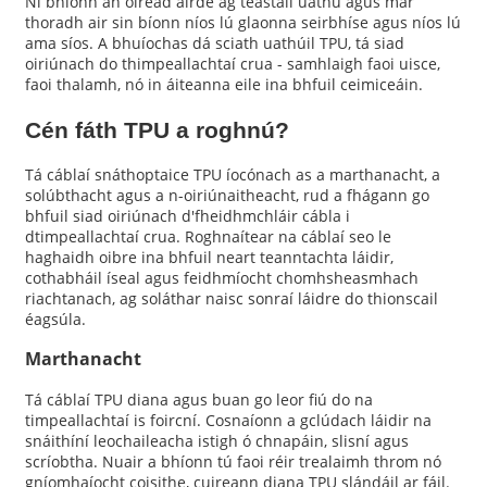
Ní bhíonn an oiread airde ag teastáil uathu agus mar
thoradh air sin bíonn níos lú glaonna seirbhíse agus níos lú
ama síos. A bhuíochas dá sciath uathúil TPU, tá siad
oiriúnach do thimpeallachtaí crua - samhlaigh faoi uisce,
faoi thalamh, nó in áiteanna eile ina bhfuil ceimiceáin.
Cén fáth TPU a roghnú?
Tá cáblaí snáthoptaice TPU íocónach as a marthanacht, a
solúbthacht agus a n-oiriúnaitheacht, rud a fhágann go
bhfuil siad oiriúnach d'fheidhmchláir cábla i
dtimpeallachtaí crua. Roghnaítear na cáblaí seo le
haghaidh oibre ina bhfuil neart teanntachta láidir,
cothabháil íseal agus feidhmíocht chomhsheasmhach
riachtanach, ag soláthar naisc sonraí láidre do thionscail
éagsúla.
Marthanacht
Tá cáblaí TPU diana agus buan go leor fiú do na
timpeallachtaí is foircní. Cosnaíonn a gclúdach láidir na
snáithíní leochaileacha istigh ó chnapáin, slisní agus
scríobtha. Nuair a bhíonn tú faoi réir trealaimh throm nó
gníomhaíocht coisithe, cuireann diana TPU slándáil ar fáil.