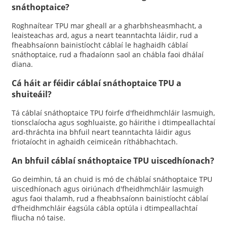
snáthoptaice?
Roghnaítear TPU mar gheall ar a gharbhsheasmhacht, a
leaisteachas ard, agus a neart teanntachta láidir, rud a
fheabhsaíonn bainistíocht cáblaí le haghaidh cáblaí
snáthoptaice, rud a fhadaíonn saol an chábla faoi dhálaí
diana.
Cá háit ar féidir cáblaí snáthoptaice TPU a
shuiteáil?
Tá cáblaí snáthoptaice TPU foirfe d'fheidhmchláir lasmuigh,
tionsclaíocha agus soghluaiste, go háirithe i dtimpeallachtaí
ard-thráchta ina bhfuil neart teanntachta láidir agus
friotaíocht in aghaidh ceimiceán ríthábhachtach.
An bhfuil cáblaí snáthoptaice TPU uiscedhíonach?
Go deimhin, tá an chuid is mó de cháblaí snáthoptaice TPU
uiscedhíonach agus oiriúnach d'fheidhmchláir lasmuigh
agus faoi thalamh, rud a fheabhsaíonn bainistíocht cáblaí
d'fheidhmchláir éagsúla cábla optúla i dtimpeallachtaí
fliucha nó taise.