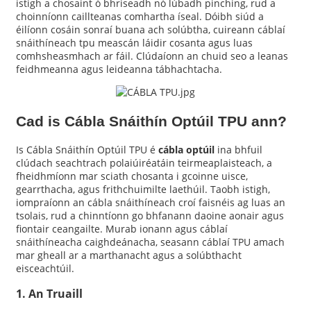
istigh a chosaint ó bhriseadh nó lúbadh pinching, rud a
choinníonn caillteanas comhartha íseal. Dóibh siúd a
éilíonn cosáin sonraí buana ach solúbtha, cuireann cáblaí
snáithíneach tpu meascán láidir cosanta agus luas
comhsheasmhach ar fáil. Clúdaíonn an chuid seo a leanas
feidhmeanna agus leideanna tábhachtacha.
Cad is Cábla Snáithín Optúil TPU ann?
Is Cábla Snáithín Optúil TPU é
cábla optúil
ina bhfuil
clúdach seachtrach polaiúiréatáin teirmeaplaisteach, a
fheidhmíonn mar sciath chosanta i gcoinne uisce,
gearrthacha, agus frithchuimilte laethúil. Taobh istigh,
a
iompraíonn an cábla snáithíneach croí faisnéis ag luas an
tsolais, rud a chinntíonn go bhfanann daoine aonair agus
fiontair ceangailte. Murab ionann agus cáblaí
snáithíneacha caighdeánacha, seasann cáblaí TPU amach
mar gheall ar a marthanacht agus a solúbthacht
eisceachtúil.
1. An Truaill