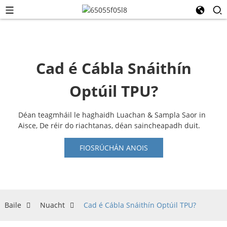
Cad é Cábla Snáithín
Optúil TPU?
Déan teagmháil le haghaidh Luachan & Sampla Saor in
Aisce, De réir do riachtanas, déan saincheapadh duit.
FIOSRÚCHÁN ANOIS
Baile
Nuacht
Cad é Cábla Snáithín Optúil TPU?