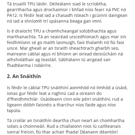
Tá truaillí TPU láidir. Déileálann siad le scríobtha,
gearrthacha agus drochaimsir i bhfad níos fearr ná PVC nó
PA12. Is féidir leat iad a chasadh isteach i gcúinní daingean
nó iad a shníomh trí spásanna beaga gan imní.
Is é draíocht TPU a chomhcheangal solúbthachta agus
marthanachta. Tá an seaicéad uiscedhíonach agus mar sin
feidhmíonn sé go maith lasmuigh, faoi thalamh nó fiú faoi
uisce. Mar gheall ar an tsraith sheachtrach gharbh seo,
maireann cáblaí agus ní bhíonn an oiread deisiúcháin ná
athsholáthair ag teastáil. Sábhálann tú airgead san
fhadtéarma i ndáiríre.
2. An Snáithín
Is féidir le cáblaí TPU snáithíní aonmhód nó ilmhód a úsáid,
ionas gur féidir leat a roghnú cad a oireann do
d'fheidhmchlár. Úsáideann cinn eile péirí snáithíní, rud a
ligeann dóibh faisnéis a tharchur níos faide agus níos
tapúla.
Tá croílár an tsnáithín deartha chun neart an chomhartha
solais a choinneáil. Rud a chiallaíonn níos lú caillteanais
sonraí freisin, fiú thar achair fhada! Déanann déantóirí