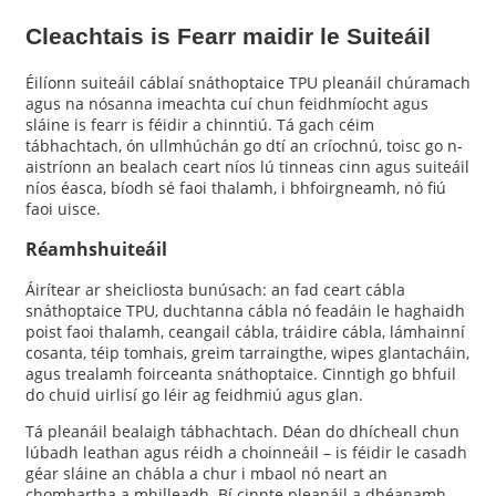
Cleachtais is Fearr maidir le Suiteáil
Éilíonn suiteáil cáblaí snáthoptaice TPU pleanáil chúramach
agus na nósanna imeachta cuí chun feidhmíocht agus
sláine is fearr is féidir a chinntiú. Tá gach céim
tábhachtach, ón ullmhúchán go dtí an críochnú, toisc go n-
aistríonn an bealach ceart níos lú tinneas cinn agus suiteáil
níos éasca, bíodh sé faoi thalamh, i bhfoirgneamh, nó fiú
faoi uisce.
Réamhshuiteáil
Áirítear ar sheicliosta bunúsach: an fad ceart cábla
snáthoptaice TPU, duchtanna cábla nó feadáin le haghaidh
poist faoi thalamh, ceangail cábla, tráidire cábla, lámhainní
cosanta, téip tomhais, greim tarraingthe, wipes glantacháin,
agus trealamh foirceanta snáthoptaice. Cinntigh go bhfuil
do chuid uirlisí go léir ag feidhmiú agus glan.
Tá pleanáil bealaigh tábhachtach. Déan do dhícheall chun
lúbadh leathan agus réidh a choinneáil – is féidir le casadh
géar sláine an chábla a chur i mbaol nó neart an
chomhartha a mhilleadh. Bí cinnte pleanáil a dhéanamh