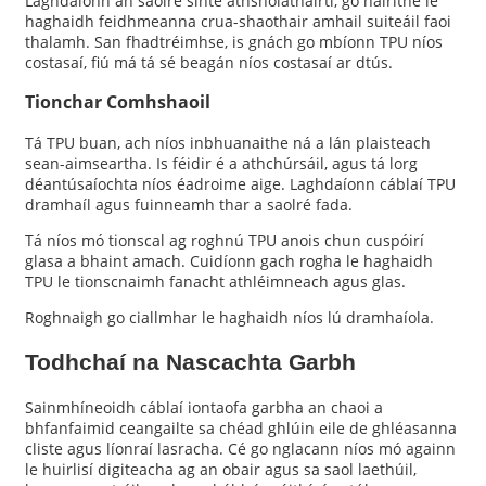
Laghdaíonn an saolré sínte athsholáthairtí, go háirithe le
haghaidh feidhmeanna crua-shaothair amhail suiteáil faoi
thalamh. San fhadtréimhse, is gnách go mbíonn TPU níos
costasaí, fiú má tá sé beagán níos costasaí ar dtús.
Tionchar Comhshaoil
Tá TPU buan, ach níos inbhuanaithe ná a lán plaisteach
sean-aimseartha. Is féidir é a athchúrsáil, agus tá lorg
déantúsaíochta níos éadroime aige. Laghdaíonn cáblaí TPU
dramhaíl agus fuinneamh thar a saolré fada.
Tá níos mó tionscal ag roghnú TPU anois chun cuspóirí
glasa a bhaint amach. Cuidíonn gach rogha le haghaidh
TPU le tionscnaimh fanacht athléimneach agus glas.
Roghnaigh go ciallmhar le haghaidh níos lú dramhaíola.
Todhchaí na Nascachta Garbh
Sainmhíneoidh cáblaí iontaofa garbha an chaoi a
bhfanfaimid ceangailte sa chéad ghlúin eile de ghléasanna
cliste agus líonraí lasracha. Cé go nglacann níos mó againn
le huirlisí digiteacha ag an obair agus sa saol laethúil,