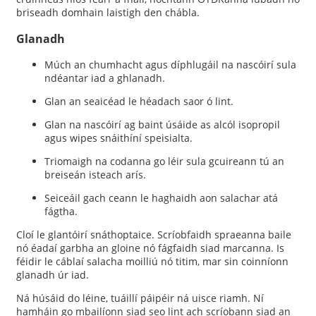
briseadh domhain laistigh den chábla.
Glanadh
Múch an chumhacht agus díphlugáil na nascóirí sula
ndéantar iad a ghlanadh.
Glan an seaicéad le héadach saor ó lint.
Glan na nascóirí ag baint úsáide as alcól isopropil
agus wipes snáithíní speisialta.
Triomaigh na codanna go léir sula gcuireann tú an
breiseán isteach arís.
Seiceáil gach ceann le haghaidh aon salachar atá
fágtha.
Cloí le glantóirí snáthoptaice. Scríobfaidh spraeanna baile
nó éadaí garbha an gloine nó fágfaidh siad marcanna. Is
féidir le cáblaí salacha moilliú nó titim, mar sin coinníonn
glanadh úr iad.
Ná húsáid do léine, tuáillí páipéir ná uisce riamh. Ní
hamháin go mbailíonn siad seo lint ach scríobann siad an