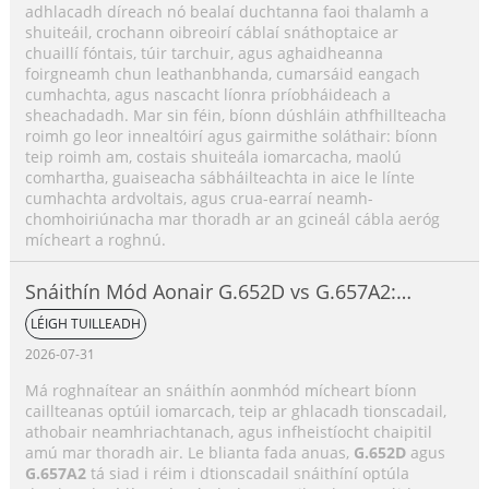
adhlacadh díreach nó bealaí duchtanna faoi thalamh a
shuiteáil, crochann oibreoirí cáblaí snáthoptaice ar
chuaillí fóntais, túir tarchuir, agus aghaidheanna
foirgneamh chun leathanbhanda, cumarsáid eangach
cumhachta, agus nascacht líonra príobháideach a
sheachadadh. Mar sin féin, bíonn dúshláin athfhillteacha
roimh go leor innealtóirí agus gairmithe soláthair: bíonn
teip roimh am, costais shuiteála iomarcacha, maolú
comhartha, guaiseacha sábháilteachta in aice le línte
cumhachta ardvoltais, agus crua-earraí neamh-
chomhoiriúnacha mar thoradh ar an gcineál cábla aeróg
mícheart a roghnú.
Snáithín Mód Aonair G.652D vs G.657A2:
Príomhdhifríochtaí, Comparáid Feidhmíochta
LÉIGH TUILLEADH
& Treoir Roghnúcháin Feidhmchláir
2026-07-31
Má roghnaítear an snáithín aonmhód mícheart bíonn
caillteanas optúil iomarcach, teip ar ghlacadh tionscadail,
athobair neamhriachtanach, agus infheistíocht chaipitil
amú mar thoradh air. Le blianta fada anuas,
G.652D
agus
G.657A2
tá siad i réim i dtionscadail snáithíní optúla