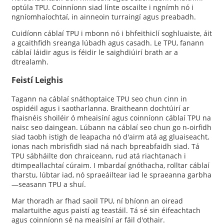
optúla TPU. Coinníonn siad línte oscailte i ngnímh nó i
ngníomhaíochtaí, in ainneoin turraingí agus preabadh.
Cuidíonn cáblaí TPU i mbonn nó i bhfeithiclí soghluaiste, áit
a gcaithfidh sreanga lúbadh agus casadh. Le TPU, fanann
cáblaí láidir agus is féidir le saighdiúirí brath ar a
dtrealamh.
Feistí Leighis
Tagann na cáblaí snáthoptaice TPU seo chun cinn in
ospidéil agus i saotharlanna. Braitheann dochtúirí ar
fhaisnéis shoiléir ó mheaisíní agus coinníonn cáblaí TPU na
naisc seo daingean. Lúbann na cáblaí seo chun go n-oirfidh
siad taobh istigh de leapacha nó d'airm atá ag gluaiseacht,
ionas nach mbrisfidh siad ná nach bpreabfaidh siad. Tá
TPU sábháilte don chraiceann, rud atá riachtanach i
dtimpeallachtaí cúraim. I mbardaí gnóthacha, rolltar cáblaí
tharstu, lúbtar iad, nó spraeáiltear iad le spraeanna garbha
—seasann TPU a shuí.
Mar thoradh ar fhad saoil TPU, ní bhíonn an oiread
malartuithe agus paistí ag teastáil. Tá sé sin éifeachtach
agus coinníonn sé na meaisíní ar fáil d'othair.