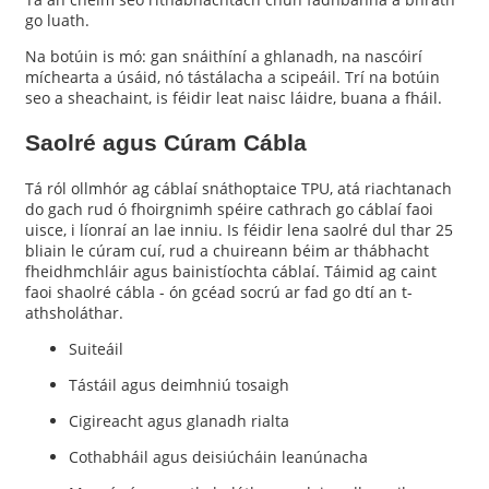
go luath.
Na botúin is mó: gan snáithíní a ghlanadh, na nascóirí
míchearta a úsáid, nó tástálacha a scipeáil. Trí na botúin
seo a sheachaint, is féidir leat naisc láidre, buana a fháil.
Saolré agus Cúram Cábla
Tá ról ollmhór ag cáblaí snáthoptaice TPU, atá riachtanach
do gach rud ó fhoirgnimh spéire cathrach go cáblaí faoi
uisce, i líonraí an lae inniu. Is féidir lena saolré dul thar 25
bliain le cúram cuí, rud a chuireann béim ar thábhacht
fheidhmchláir agus bainistíochta cáblaí. Táimid ag caint
faoi shaolré cábla - ón gcéad socrú ar fad go dtí an t-
athsholáthar.
Suiteáil
Tástáil agus deimhniú tosaigh
Cigireacht agus glanadh rialta
Cothabháil agus deisiúcháin leanúnacha