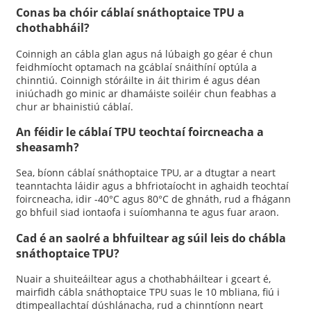
Conas ba chóir cáblaí snáthoptaice TPU a
chothabháil?
Coinnigh an cábla glan agus ná lúbaigh go géar é chun
feidhmíocht optamach na gcáblaí snáithíní optúla a
chinntiú. Coinnigh stóráilte in áit thirim é agus déan
iniúchadh go minic ar dhamáiste soiléir chun feabhas a
chur ar bhainistiú cáblaí.
An féidir le cáblaí TPU teochtaí foircneacha a
sheasamh?
Sea, bíonn cáblaí snáthoptaice TPU, ar a dtugtar a neart
teanntachta láidir agus a bhfriotaíocht in aghaidh teochtaí
foircneacha, idir -40°C agus 80°C de ghnáth, rud a fhágann
go bhfuil siad iontaofa i suíomhanna te agus fuar araon.
Cad é an saolré a bhfuiltear ag súil leis do chábla
snáthoptaice TPU?
Nuair a shuiteáiltear agus a chothabháiltear i gceart é,
mairfidh cábla snáthoptaice TPU suas le 10 mbliana, fiú i
dtimpeallachtaí dúshlánacha, rud a chinntíonn neart