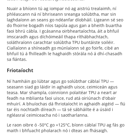
Nuair a bhíonn tú ag iompar nó ag aistriú trealaimh, ní
phléascann ná ní bhriseann sreanga solúbtha, mar sin
laghdaíonn an seans go ndéanfar díobháil. Ligeann sé seo
do fhoirne bogadh níos tapúla agus gan a bheith buartha
faoi bhrú cábla. I gcásanna oirbheartaíochta, áit a bhfuil
imscaradh agus díchóimeáil thapa ríthábhachtach,
soláthraíonn carachtar solúbtha TPU buntáiste soiléir.
Ciallaíonn a shíneadh go múnlaíonn sé go foirfe, cibé an
bhfuil tú á fhilleadh le haghaidh stórála nó á dhí-chasadh
sa fiántas.
Friotaíocht
Ní hamháin go lúbtar agus go solúbthar cáblaí TPU —
seasann siad go láidir in aghaidh uisce, ceimiceán agus
teasa. Mar shampla, coinníonn polaitéar TPU a neart ar
feadh na mblianta faoi uisce, rud atá oiriúnach d'obair
mhuirí. A bhuíochas dá fhriotaíocht in aghaidh aigéid — fiú
tar éis nochtadh díreach — tá sé sábháilte é a úsáid i
ngléasraí ceimiceacha nó i saotharlanna.
Le raon oibre ó -50°C go +125°C, bíonn cáblaí TPU ag fás go
maith i bhfuacht pholarach nó i dteas an fhásaigh.