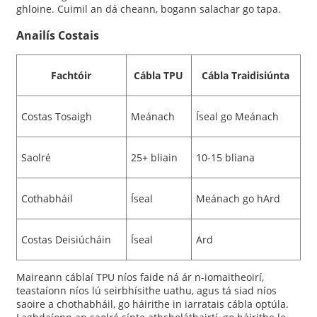
ghloine. Cuimil an dá cheann, bogann salachar go tapa.
Anailís Costais
Fachtóir
Cábla TPU
Cábla Traidisiúnta
Costas Tosaigh
Meánach
Íseal go Meánach
Saolré
25+ bliain
10-15 bliana
Cothabháil
Íseal
Meánach go hArd
Costas Deisiúcháin
Íseal
Ard
Maireann cáblaí TPU níos faide ná ár n-iomaitheoirí,
teastaíonn níos lú seirbhísithe uathu, agus tá siad níos
saoire a chothabháil, go háirithe in iarratais cábla optúla.