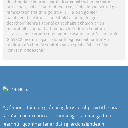
domhanda, ó líonraí cnámh droma teileachumarsáide
fad-achair, naisc snáithíní meitreo, cáblaí ionad sonraí go
himscaradh snáithín-go-dtí FTTH. Bíonn go leor
bainisteoirí soláthair, innealtóirí allamuigh agus
dearthóirí líonra i gcónaí ag tabhairt aghaidh ar an
mearbhall céanna: Cathain ba chóir dúinn snáithín
G.652D a imscaradh? Cad iad na cásanna a bhfuil snáithín
G.657A2 neamh-íogair ó lúbadh ag teastáil uathu? An
féidir an dá chineál snáithín seo a splaiseáil le chéile i
líonraí hibrideacha?
Ag feiboer, táimid i gcónaí ag lorg comhpháirtithe nua
fadtéarmacha chun an branda agus an margadh a
leathnú i gcomhar lenár dtáirgí ardchaighdeáin.