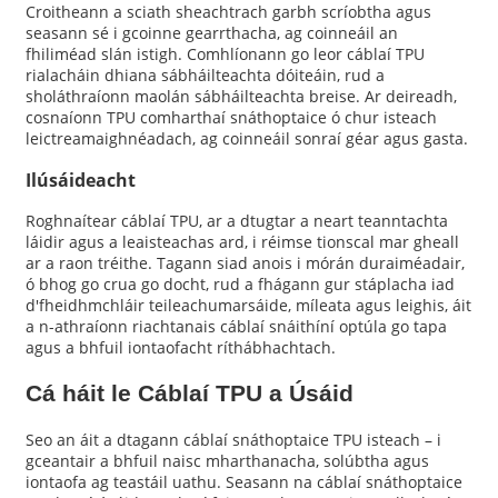
Croitheann a sciath sheachtrach garbh scríobtha agus
seasann sé i gcoinne gearrthacha, ag coinneáil an
fhiliméad slán istigh. Comhlíonann go leor cáblaí TPU
rialacháin dhiana sábháilteachta dóiteáin, rud a
sholáthraíonn maolán sábháilteachta breise. Ar deireadh,
cosnaíonn TPU comharthaí snáthoptaice ó chur isteach
leictreamaighnéadach, ag coinneáil sonraí géar agus gasta.
Ilúsáideacht
Roghnaítear cáblaí TPU, ar a dtugtar a neart teanntachta
láidir agus a leaisteachas ard, i réimse tionscal mar gheall
ar a raon tréithe. Tagann siad anois i mórán duraiméadair,
ó bhog go crua go docht, rud a fhágann gur stáplacha iad
d'fheidhmchláir teileachumarsáide, míleata agus leighis, áit
a n-athraíonn riachtanais cáblaí snáithíní optúla go tapa
agus a bhfuil iontaofacht ríthábhachtach.
Cá háit le Cáblaí TPU a Úsáid
Seo an áit a dtagann cáblaí snáthoptaice TPU isteach – i
gceantair a bhfuil naisc mharthanacha, solúbtha agus
iontaofa ag teastáil uathu. Seasann na cáblaí snáthoptaice