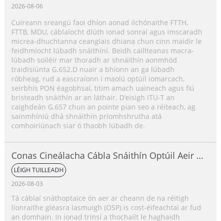
2026-08-06
Cuireann sreangú faoi dhíon aonad ilchónaithe FTTH,
FTTB, MDU, cáblaíocht dlúth ionad sonraí agus imscaradh
micrea-dhuchtanna ceanglais dhiana chun cinn maidir le
feidhmíocht lúbadh snáithíní. Beidh caillteanas macra-
lúbadh soiléir mar thoradh ar shnáithín aonmhód
traidisiúnta G.652.D nuair a bhíonn an ga lúbadh
róbheag, rud a eascraíonn i maolú optúil iomarcach,
seirbhís PON éagobhsaí, titim amach uaineach agus fiú
bristeadh snáithín ar an láthair. D’eisigh ITU-T an
caighdeán G.657 chun an pointe pian seo a réiteach, ag
sainmhíniú dhá shnáithín príomhshrutha atá
comhoiriúnach siar ó thaobh lúbadh de.
Conas Cineálacha Cábla Snáithín Optúil Aeir a
Roghnú?
LÉIGH TUILLEADH
2026-08-03
Tá cáblaí snáthoptaice ón aer ar cheann de na réitigh
líonraithe gléasra lasmuigh (OSP) is cost-éifeachtaí ar fud
an domhain. In ionad trinsí a thochailt le haghaidh