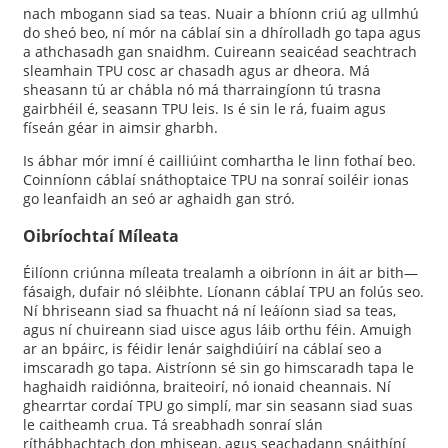
nach mbogann siad sa teas. Nuair a bhíonn criú ag ullmhú
do sheó beo, ní mór na cáblaí sin a dhírolladh go tapa agus
a athchasadh gan snaidhm. Cuireann seaicéad seachtrach
sleamhain TPU cosc ​​ar chasadh agus ar dheora. Má
sheasann tú ar chábla nó má tharraingíonn tú trasna
gairbhéil é, seasann TPU leis. Is é sin le rá, fuaim agus
físeán géar in aimsir gharbh.
Is ábhar mór imní é cailliúint comhartha le linn fothaí beo.
Coinníonn cáblaí snáthoptaice TPU na sonraí soiléir ionas
go leanfaidh an seó ar aghaidh gan stró.
Oibríochtaí Míleata
Éilíonn criúnna míleata trealamh a oibríonn in áit ar bith—
fásaigh, dufair nó sléibhte. Líonann cáblaí TPU an folús seo.
Ní bhriseann siad sa fhuacht ná ní leáíonn siad sa teas,
agus ní chuireann siad uisce agus láib orthu féin. Amuigh
ar an bpáirc, is féidir lenár saighdiúirí na cáblaí seo a
imscaradh go tapa. Aistríonn sé sin go himscaradh tapa le
haghaidh raidiónna, braiteoirí, nó ionaid cheannais. Ní
ghearrtar cordaí TPU go simplí, mar sin seasann siad suas
le caitheamh crua. Tá sreabhadh sonraí slán
ríthábhachtach don mhisean, agus seachadann snáithíní