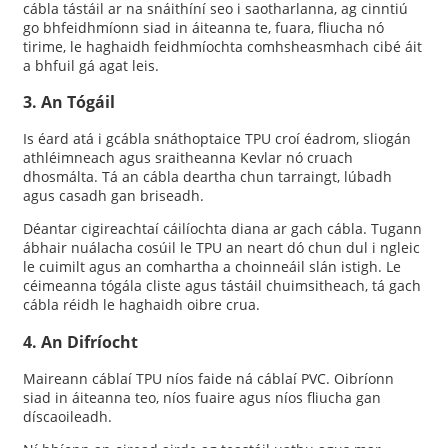
cábla tástáil ar na snáithíní seo i saotharlanna, ag cinntiú
go bhfeidhmíonn siad in áiteanna te, fuara, fliucha nó
tirime, le haghaidh feidhmíochta comhsheasmhach cibé áit
a bhfuil gá agat leis.
3. An Tógáil
Is éard atá i gcábla snáthoptaice TPU croí éadrom, sliogán
athléimneach agus sraitheanna Kevlar nó cruach
dhosmálta. Tá an cábla deartha chun tarraingt, lúbadh
agus casadh gan briseadh.
Déantar cigireachtaí cáilíochta diana ar gach cábla. Tugann
ábhair nuálacha cosúil le TPU an neart dó chun dul i ngleic
le cuimilt agus an comhartha a choinneáil slán istigh. Le
céimeanna tógála cliste agus tástáil chuimsitheach, tá gach
cábla réidh le haghaidh oibre crua.
4. An Difríocht
Maireann cáblaí TPU níos faide ná cáblaí PVC. Oibríonn
siad in áiteanna teo, níos fuaire agus níos fliucha gan
díscaoileadh.