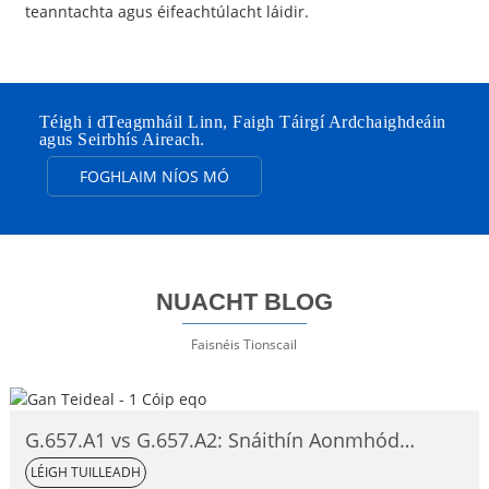
teanntachta agus éifeachtúlacht láidir.
Téigh i dTeagmháil Linn, Faigh Táirgí Ardchaighdeáin
agus Seirbhís Aireach.
FOGHLAIM NÍOS MÓ
NUACHT BLOG
Faisnéis Tionscail
G.657.A1 vs G.657.A2: Snáithín Aonmhód
Neamh-íogair ó thaobh Lúbadh de,
LÉIGH TUILLEADH
Comparáid Iomlán