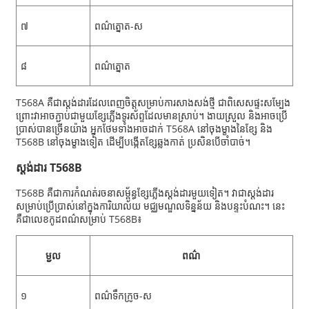
៧
ពណ៌ត្នោត-ស
៨
ពណ៌ត្នោត
T568A គឺជាស្តង់ដារដែលពេញចិត្តសម្រាប់ការសាងសង់ថ្មី ជាពិសេសផ្ទះសម្បែង
ព្រោះវាអាចភ្ជាប់ជាមួយខ្សែភ្លើងទូរស័ព្ទដែលមានស្រាប់។ ងាយស្រួល និងអាចប្រើ
ប្រាស់បានច្រើនយ៉ាង អ្នកថែមទាំងអាចដាក់ T568A នៅចុងម្ខាងនៃខ្សែ និង
T568B នៅចុងម្ខាងទៀត ដើម្បីបង្កើតខ្សែឆ្លងកាត់ ប្រសិនបើចាំបាច់។
ស្តង់ដារ T568B
T568B គឺជាការកំណត់រចនាសម្ព័ន្ធខ្សែភ្លើងស្តង់ដារមួយទៀត។ វាជាស្តង់ដារ
សម្រាប់ប្រើប្រាស់នៅក្នុងការិយាល័យ មជ្ឈមណ្ឌលទិន្នន័យ និងបន្ទះបំណះ។ នេះ
គឺជាលេខកូដពណ៌សម្រាប់ T568B៖
ម្ជុល
ពណ៌
១
ពណ៌ទឹកក្រូច-ស