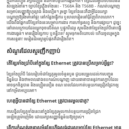
ក្នុងការបញ្ជូន រក្សាល្បឿន និងកាត់បន្ថយការឆ្លងកាត់។ ខ្សែដែលរមួលទប់ទល់នឹង
សំឡេងរំខាន។ ច្បាប់ខ្សែភ្លើងទាំងនេះ - T568A និង T568B - កំណត់បណ្តាញ
សម្រាប់សញ្ញាឱ្យហូរត្រង់ និងលឿន។ រួមគ្នា ខ្សែទាំងនេះគឺជាអ្វីដែលរក្សា
បណ្តាញឱ្យរឹងមាំនៅផ្ទះ នៅកន្លែងធ្វើការ ឬសាលារៀននៅជុំវិញពិភពលោក។
យើងពឹងផ្អែកលើខ្សែទាំងនេះសម្រាប់ការងារ ការហៅទូរសព្ទ និងការផ្សាយ។ ដូច្នេះ
នៅពេលក្រោយដែលអ្នកចុចលើតំណ ឬផ្ទុកវីដេអូ សូមដឹងថាខ្សែទាំងប្រាំបីនោះធ្វើ
ការងារធ្ងន់។ មានរឿងខ្សែកាប ឬគន្លឹះទេ? សូមទុកមតិយោបល់ ហើយចូលរួមក្នុង
ការសន្ទនា! មេរៀនដ៏អស្ចារ្យបំផុតគឺជារឿងពិត។
សំណួរដែលសួរញឹកញាប់
តើខ្សែទាំងប្រាំបីនៅក្នុងខ្សែ Ethernet ត្រូវបានប្រើសម្រាប់អ្វីខ្លះ?
ខ្សែ​ទាំង​ប្រាំបី ដែល​រៀបចំ​ជា​ខ្សែ​គូ​រមួល​ចំនួន​បួន ជួយ​សម្រួល​ដល់​ការ​បញ្ជូន​
ទិន្នន័យ និង​ថាមពល​រវាង​ឧបករណ៍​បណ្តាញ ដោយ​ធានា​បាន​នូវ​ការ​តភ្ជាប់​ដែល​
អាច​ទុកចិត្ត​បាន និង​ល្បឿន​លឿន ខណៈ​ពេល​ដែល​កាត់​បន្ថយ​ការ​ជ្រៀតជ្រែក​ឲ្យ​
នៅ​កម្រិត​អប្បបរមា។
ហេតុអ្វីបានជាខ្សែ Ethernet ត្រូវបានរមួលជាគូ?
ការបង្វិលខ្សែគូទាំងនេះនៅក្នុងខ្សែគូរមួលកាត់បន្ថយការជ្រៀតជ្រែក
អេឡិចត្រូម៉ាញ៉េទិច ដោយរក្សាសញ្ញាទិន្នន័យឱ្យច្បាស់។
តើ​ការកំណត់​រចនាសម្ព័ន្ធ​ខ្សែភ្លើង​ស្តង់ដារ​សម្រាប់​ខ្សែ Ethernet មាន​