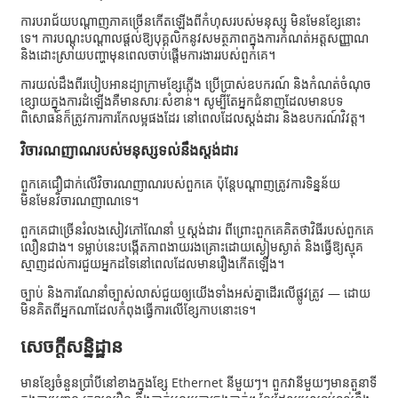
ការបរាជ័យបណ្តាញភាគច្រើនកើតឡើងពីកំហុសរបស់មនុស្ស មិនមែនខ្សែនោះ
ទេ។ ការបណ្តុះបណ្តាលផ្តល់ឱ្យបុគ្គលិកនូវសមត្ថភាពក្នុងការកំណត់អត្តសញ្ញាណ
និងដោះស្រាយបញ្ហាមុនពេលចាប់ផ្តើមការងាររបស់ពួកគេ។
ការយល់ដឹងពីរបៀបអានដ្យាក្រាមខ្សែភ្លើង ប្រើប្រាស់ឧបករណ៍ និងកំណត់ចំណុច
ខ្សោយក្នុងការដំឡើងគឺមានសារៈសំខាន់។ សូម្បីតែអ្នកជំនាញដែលមានបទ
ពិសោធន៍ក៏ត្រូវការការកែលម្អផងដែរ នៅពេលដែលស្តង់ដារ និងឧបករណ៍វិវត្ត។
វិចារណញាណរបស់មនុស្សទល់នឹងស្តង់ដារ
ពួកគេជឿជាក់លើវិចារណញាណរបស់ពួកគេ ប៉ុន្តែបណ្តាញត្រូវការទិន្នន័យ
មិនមែនវិចារណញាណទេ។
ពួកគេជាច្រើនរំលងសៀវភៅណែនាំ ឬស្តង់ដារ ពីព្រោះពួកគេគិតថាវិធីរបស់ពួកគេ
លឿនជាង។ ទម្លាប់នេះបង្កើតភាពងាយរងគ្រោះដោយស្ងៀមស្ងាត់ និងធ្វើឱ្យស្មុគ
ស្មាញដល់ការជួយអ្នកដទៃនៅពេលដែលមានរឿងកើតឡើង។
ច្បាប់ និង​ការណែនាំ​ច្បាស់លាស់​ជួយ​ឲ្យ​យើង​ទាំងអស់គ្នា​ដើរ​លើ​ផ្លូវត្រូវ — ដោយ
មិនគិតពី​អ្នកណា​ដែល​កំពុង​ធ្វើការ​លើ​ខ្សែកាប​នោះទេ។
សេចក្តីសន្និដ្ឋាន
មានខ្សែចំនួនប្រាំបីនៅខាងក្នុងខ្សែ Ethernet នីមួយៗ។ ពួកវានីមួយៗមានតួនាទី