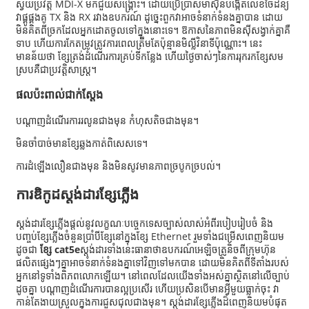
ស្វ័យប្រវត្តិ MDI-X មកជួយសង្គ្រោះ។ ដោយប្រើប្រាស់ម៉ាស៊ីនបង្កើតលេខចៃដន្យ
វាផ្គូផ្គងគូ TX និង RX រវាងឧបករណ៍ ដូច្នេះពួកវាអាចទំនាក់ទំនងគ្នាបាន ដោយ
មិនគិតពីច្រកដែលអ្នកដោតចូលទៅក្នុងនោះទេ។ ឱកាសនៃភាពមិនស៊ីសង្វាក់គ្នាគឺ
ទាប ហើយការកែតម្រូវត្រូវការពេលត្រឹមតែប៉ុន្មានមិល្លីវិនាទីប៉ុណ្ណោះ។ នេះ
មានន័យថា ខ្សែត្រង់ដំណើរការគ្រប់ទីកន្លែង ហើយថ្ងៃចាស់ៗនៃការរុករកខ្សែសម
ស្របគឺជាប្រវត្តិសាស្ត្រ។
ផលប៉ះពាល់ជាក់ស្តែង
បណ្តាញដំណើរការរលូនជាងមុន កំហុសតិចជាងមុន។
មិនចាំបាច់មានខ្សែឆ្លងកាត់ពិសេសទេ។
ការដំឡើងលឿនជាងមុន និងមិនសូវមានភាពច្របូកច្របល់។
ការឌិកូដស្តង់ដារខ្សែភ្លើង
ស្តង់ដារខ្សែភ្លើងផ្តល់នូវលក្ខណៈបច្ចេកទេសច្បាស់លាស់អំពីរបៀបរៀបចំ និង
បញ្ចប់ខ្សែភ្លើងចំនួនប្រាំបីខ្សែនៅក្នុងខ្សែ Ethernet រួមទាំងជម្រើសពេញនិយម
ដូចជា
ខ្សែ cat5e
ស្តង់ដារទាំងនេះធានាថាឧបករណ៍អេឡិចត្រូនិចពីក្រុមហ៊ុន
ផលិតផ្សេងៗគ្នាអាចទំនាក់ទំនងគ្នាទៅវិញទៅមកបាន ដោយមិនគិតពីទីតាំងរបស់
អ្នកនៅទូទាំងពិភពលោកឡើយ។ នៅពេលដែលយើងទាំងអស់គ្នាស្ថិតនៅលើច្បាប់
ដូចគ្នា បណ្តាញដំណើរការបានល្អប្រសើរ ហើយប្រសិនបើមានអ្វីមួយធ្លាក់ចុះ វា
កាន់តែងាយស្រួលក្នុងការជួសជុលជាងមុន។ ស្តង់ដារខ្សែភ្លើងដ៏ពេញនិយមបំផុត