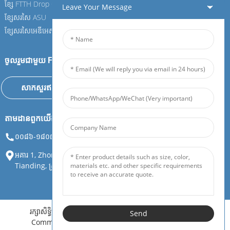
ខ្សែ​ FTTH Drop Cable
ខ្សែ​ FTTH Drop Cable
Leave Your Message
ខ្សែ​សរសៃ​ ASU
ខ្សែ​សរសៃ​ ASU
ខ្សែ​សរសៃ​អេឌីអេសអេស
ខ្សែ​សរសៃ​អេឌីអេសអេស
ចូលរួមជាមួយ Feiboer របស់យើង
សាកសួរឥឡូវនេះ
តាមដានពួកយើង
០០៨៦-១៨០៧៥១០៨៨៨០
info@feiboer.com.cn
អគារ 1, Zhongjianbaobao Mansion, លេខ 30, ផ្លូវ Lianhu ទី 3, ផ្លូវ
Tianding, ស្រុក Yuelu, ទីក្រុង Changsha, ខេត្ត Hunan
រក្សាសិទ្ធិគ្រប់យ៉ាងដោយក្រុមហ៊ុន Hunan Feibo Guangtong
Send
Communication Equipment Co., Ltd.
Resource