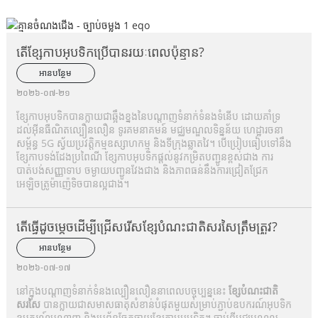
តើខ្សែកាបអុបទិកប្រើបានរយៈពេលប៉ុន្មាន?
អានបន្ថែម
២០២៦-០៧-២១
ខ្សែកាបអុបទិកបានក្លាយជាឆ្អឹងខ្នងនៃបណ្តាញទំនាក់ទំនងទំនើប ដោយគាំទ្រ
ដល់អ៊ីនធឺណិតល្បឿនលឿន ទូរគមនាគមន៍ មជ្ឈមណ្ឌលទិន្នន័យ ហេដ្ឋារចនា
សម្ព័ន្ធ 5G ស្វ័យប្រវត្តិកម្មឧស្សាហកម្ម និងទីក្រុងឆ្លាតវៃ។ បើប្រៀបធៀបទៅនឹង
ខ្សែកាបទង់ដែងប្រពៃណី ខ្សែកាបអុបទិកផ្តល់នូវកម្រិតបញ្ជូនខ្ពស់ជាង ការ
បាត់បង់សញ្ញាទាប ចម្ងាយបញ្ជូនវែងជាង និងភាពធន់នឹងការជ្រៀតជ្រែក
អេឡិចត្រូម៉ាញ៉េទិចបានល្អជាង។
តើធ្វើដូចម្តេចដើម្បីជ្រើសរើសខ្សែបំណះជាតិសរសៃត្រឹមត្រូវ?
អានបន្ថែម
២០២៦-០៧-១៧
នៅក្នុងបណ្តាញទំនាក់ទំនងល្បឿនលឿននាពេលបច្ចុប្បន្ននេះ
ខ្សែបំណះជាតិ
សរសៃ
បានក្លាយជាសមាសធាតុសំខាន់បំផុតមួយសម្រាប់ភ្ជាប់ឧបករណ៍អុបទិក
ឧបករណ៍បណ្តាញ និងប្រព័ន្ធចែកចាយខ្សែកាបអុបទិក។ ចាប់ពីមជ្ឈមណ្ឌល