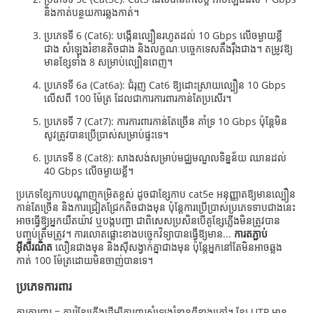
និងកាត់បន្ថយការឆ្លងកាត់។
ប្រភេទទី 6 (Cat6): បង្កើនល្បឿនរហូតដល់ 10 Gbps លើចម្ងាយខ្លី
ជាង សំឡេងរំខានតិចជាង និងលក្ខណៈបច្ចេកទេសតឹងរ៉ឹងជាង។ តម្រូវឱ្យ
មានខ្សែទាំង 8 សម្រាប់ល្បឿនពេញ។
ប្រភេទទី 6a (Cat6a): ជំរុញ Cat6 ឱ្យដោះស្រាយល្បឿន 10 Gbps
លើសពី 100 ម៉ែត្រ ដែលជាការការពារកាន់តែប្រសើរ។
ប្រភេទទី 7 (Cat7): ការការពារកាន់តែច្រើន គាំទ្រ 10 Gbps ប៉ុន្តែមិន
សូវត្រូវបានប្រើប្រាស់សម្រាប់ផ្ទះទេ។
ប្រភេទទី 8 (Cat8): សាងសង់សម្រាប់មជ្ឈមណ្ឌលទិន្នន័យ ឈានដល់
40 Gbps លើចម្ងាយខ្លី។
ប្រភេទខ្សែកាបបណ្តាញកម្រិតខ្ពស់ ដូចជាខ្សែកាប cat5e អនុញ្ញាតឱ្យមានល្បឿន
កាន់តែច្រើន និងការជ្រៀតជ្រែកតិចជាងមុន ប៉ុន្តែការប្រើប្រាស់ប្រភេទទាបជាងនេះ
អាចធ្វើឱ្យអ្នកយឺតយ៉ាវ ឬបង្កបញ្ហា ជាពិសេសប្រសិនបើគូខ្សែភ្លើងមិនត្រូវបាន
បញ្ចប់ត្រឹមត្រូវ។ ការលោតផ្លោះខាងបច្ចេកវិទ្យាបានធ្វើឱ្យមាន...
ការតភ្ជាប់
អ៊ីសឺរណិត
លឿនជាងមុន និងស៊ីសង្វាក់គ្នាជាងមុន ប៉ុន្តែអ្នកនៅតែមិនអាចឆ្លង
កាត់ 100 ម៉ែត្រដោយមិនចាញ់បានទេ។
ប្រភេទការពារ
ការការពារ = ការរុំខ្សែភ្លើងដើម្បីការពារសំឡេងរំខានពីខាងក្រៅ។ ខ្សែ UTP មាន