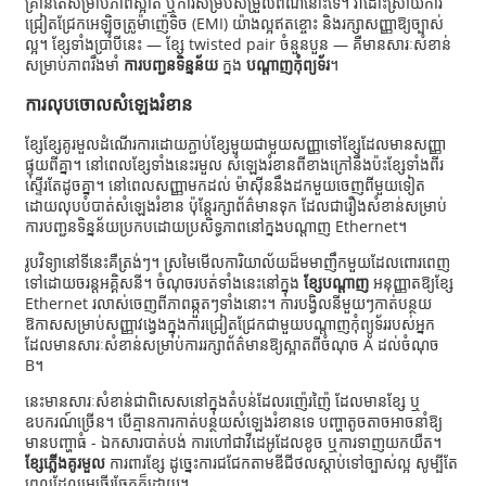
គ្រាន់តែសម្រាប់ភាពស្អាត ឬការសម្របសម្រួលពណ៌នោះទេ។ វាដោះស្រាយការ
ជ្រៀតជ្រែកអេឡិចត្រូម៉ាញ៉េទិច (EMI) យ៉ាងល្អឥតខ្ចោះ និងរក្សាសញ្ញាឱ្យច្បាស់
ល្អ។ ខ្សែទាំងប្រាំបីនេះ — ខ្សែ twisted pair ចំនួនបួន — គឺមានសារៈសំខាន់
សម្រាប់ភាពរឹងមាំ
ការបញ្ជូនទិន្នន័យ
ក្នុង
បណ្តាញកុំព្យូទ័រ
។
ការលុបចោលសំឡេងរំខាន
ខ្សែ​ខ្សែ​គូ​រមួល​ដំណើរការ​ដោយ​ភ្ជាប់​ខ្សែ​មួយ​ជាមួយ​សញ្ញា​ទៅ​ខ្សែ​ដែល​មាន​សញ្ញា​
ផ្ទុយ​ពី​គ្នា។ នៅពេល​ខ្សែ​ទាំងនេះ​រមួល សំឡេង​រំខាន​ពី​ខាងក្រៅ​នឹង​ប៉ះ​ខ្សែ​ទាំងពីរ​
ស្ទើរតែ​ដូចគ្នា​។ នៅពេល​សញ្ញា​មកដល់ ម៉ាស៊ីន​នឹង​ដក​មួយ​ចេញពី​មួយទៀត
ដោយ​លុបបំបាត់​សំឡេង​រំខាន ប៉ុន្តែ​រក្សា​ព័ត៌មាន​ទុក ដែល​ជា​រឿង​សំខាន់​សម្រាប់​
ការបញ្ជូន​ទិន្នន័យ​ប្រកបដោយ​ប្រសិទ្ធភាព​នៅក្នុង​បណ្តាញ Ethernet។
រូបវិទ្យានៅទីនេះគឺត្រង់ៗ។ ស្រមៃមើលការិយាល័យដ៏មមាញឹកមួយដែលពោរពេញ
ទៅដោយចរន្តអគ្គិសនី។ ចំណុចរបត់ទាំងនេះនៅក្នុង
ខ្សែបណ្តាញ
អនុញ្ញាតឱ្យខ្សែ
Ethernet រលាស់ចេញពីភាពឆ្កួតៗទាំងនោះ។ ការបង្វិលនីមួយៗកាត់បន្ថយ
ឱកាសសម្រាប់សញ្ញាវង្វេងក្នុងការជ្រៀតជ្រែកជាមួយបណ្តាញកុំព្យូទ័ររបស់អ្នក
ដែលមានសារៈសំខាន់សម្រាប់ការរក្សាព័ត៌មានឱ្យស្អាតពីចំណុច A ដល់ចំណុច
B។
នេះមានសារៈសំខាន់ជាពិសេសនៅក្នុងតំបន់ដែលរញ៉េរញ៉ៃ ដែលមានខ្សែ ឬ
ឧបករណ៍ច្រើន។ បើគ្មានការកាត់បន្ថយសំឡេងរំខានទេ បញ្ហាតូចតាចអាចនាំឱ្យ
មានបញ្ហាធំ - ឯកសារបាត់បង់ ការហៅជាវីដេអូដែលខូច ឬការទាញយកយឺត។
ខ្សែភ្លើងគូរមួល
ការពារខ្សែ ដូច្នេះការជជែកតាមឌីជីថលស្តាប់ទៅច្បាស់ល្អ សូម្បីតែ
ពេលដែលអេធើរឆ្អែតក៏ដោយ។