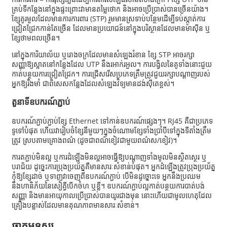
គ្រប់ទីកន្លែងនៅក្នុងផ្ទះព្រោះវាមានតម្លៃថោក និងអាចប្រើប្រាស់បានច្រើនយ៉ាង។
ខ្សែគូរមួលដែលមានការការពារ (STP) រួមមានស្រទាប់បន្ថែមដើម្បីទប់ស្កាត់ការ
ជ្រៀតជ្រែកកាន់តែច្រើន ដែលមានប្រយោជន៍នៅក្នុងបរិស្ថានដែលមានម៉ាស៊ីន ឬ
ខ្សែថាមពលច្រើន។
នៅក្នុងការិយាល័យ ឬរោងចក្រដែលមានសំឡេងរំខាន ខ្សែ STP អាចរក្សា
សញ្ញាឱ្យស្អាតនៅកន្លែងដែល UTP នឹងរអាក់រអួល។ ការបង្វិលនៃគូទាំងនោះជួយ
កាត់បន្ថយការជ្រៀតជ្រែក។ ការជ្រើសរើសប្រភេទត្រឹមត្រូវជួយរក្សាបណ្តាញរបស់
អ្នកឱ្យរឹងមាំ ជាពិសេសកន្លែងដែលសំឡេងវិទ្យុមានដង់ស៊ីតេខ្ពស់។
តួនាទីឧបករណ៍ភ្ជាប់
ឧបករណ៍ភ្ជាប់ភ្ជាប់ខ្សែ Ethernet ទៅកាន់ឧបករណ៍ផ្សេងៗ។ RJ45 គឺជាប្រភេទ
ទូទៅបំផុត ហើយវារៀបចំខ្សែនីមួយៗក្នុងចំណោមខ្សែទាំងប្រាំបីទៅក្នុងទីតាំងត្រឹម
ត្រូវ ស្របតាមគ្រោងពណ៌ (ដូចជាពណ៌ខៀវជាមួយពណ៌ស/ខៀវ)។
ការតភ្ជាប់មិនល្អ ឬការដំឡើងមិនល្អអាចធ្វើឱ្យបណ្តាញទាំងមូលមិនស្ថិតស្ថេរ ឬ
បរាជ័យ ដូច្នេះការប្រុងប្រយ័ត្នគឺមានសារៈសំខាន់បំផុត។ អ្នកដំឡើងត្រូវប្រុងប្រយ័ត្ន
កុំឱ្យខ្សែដាច់ ឬទាញវាចេញពីឧបករណ៍ភ្ជាប់ បើមិនដូច្នោះទេ អ្នកនឹងប្រឈម
នឹងហានិភ័យនៃសៀគ្វីបើកចំហ ឬខ្លី។ ឧបករណ៍ភ្ជាប់ល្អកាត់បន្ថយការបាត់បង់
សញ្ញា និងមានអាយុកាលប្រើប្រាស់បានយូរជាងមុន នោះហើយជាមូលហេតុដែល
គ្រឿងបន្លាស់ដែលមានគុណភាពមានសារៈសំខាន់។
ធាតុមនុស្ស