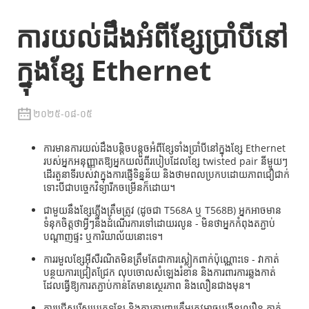
ការយល់ដឹងអំពីខ្សែប្រាំបីនៅ
ក្នុងខ្សែ Ethernet
២០២៥-០៨-០៥
ការមានការយល់ដឹងបន្តិចបន្តួចអំពីខ្សែទាំងប្រាំបីនៅក្នុងខ្សែ Ethernet
របស់អ្នកអនុញ្ញាតឱ្យអ្នកយល់ពីរបៀបដែលខ្សែ twisted pair នីមួយៗ
ដើរតួនាទីរបស់វាក្នុងការផ្ញើទិន្នន័យ និងថាមពលប្រកបដោយភាពជឿជាក់
ទោះបីជាបច្ចេកវិទ្យារីកចម្រើនក៏ដោយ។
ជាមួយនឹងខ្សែភ្លើងត្រឹមត្រូវ (ដូចជា T568A ឬ T568B) អ្នកអាចមាន
ទំនុកចិត្តថាអ្វីៗនឹងដំណើរការទៅដោយរលូន - មិនថាអ្នកកំពុងតភ្ជាប់
បណ្តាញផ្ទះ ឬការិយាល័យនោះទេ។
ការរមួលខ្សែអ៊ីសឺរណិតមិនត្រឹមតែជាការស្លៀកពាក់ប៉ុណ្ណោះទេ - វាកាត់
បន្ថយការជ្រៀតជ្រែក លុបចោលសំឡេងរំខាន និងការពារការឆ្លងកាត់
ដែលធ្វើឱ្យការតភ្ជាប់កាន់តែមានស្ថេរភាព និងលឿនជាងមុន។
ការជ្រើសរើសប្រភេទខ្សែ និងការការពារត្រឹមត្រូវអាចបង្កើនល្បឿន កាត់