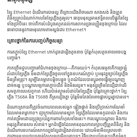
ខ្សែ Ethernet ដំណើរការបានល្អ ពីព្រោះយើងពិចារណា សាងសង់ និងត្រួត
ពិនិត្យគ្រប់ដំណាក់កាលនៃខ្សែភ្លើងគូរមួល។ ធាតុមនុស្សមានឥទ្ធិពលលើផ្លូវនៃខ្សែ
ទាំងប្រាំបីនេះ ចាប់ពីការប៉ះដំបូងរហូតដល់ការសាកល្បងល្បឿនចុងក្រោយ ដែល
ធានាបាននូវការអនុលោមតាមស្តង់ដារ Ethernet។
គ្រោះថ្នាក់នៃការបញ្ចប់កិច្ចសន្យា
ការតភ្ជាប់ខ្សែ Ethernet ហាក់ដូចជារឿងតូចតាច ប៉ុន្តែកំហុសតូចតាចអាចបង្ក
បញ្ហាធំ។
ភាគច្រើន​ជួប​បញ្ហា​នៅ​ជំហាន​ចុងក្រោយ—គឺ​ការ​ឈប់។ កំហុស​ធម្មតា​គឺ​ការ​ច្រឡំ​
លំដាប់​ខ្សែ​ភ្លើង មិន​ដាក់​ខ្សែ​ភ្លើង​ចូល​ទៅ​ក្នុង​ឧបករណ៍​ភ្ជាប់ ឬ​អនុវត្ត​ច្បាប់​ខ្សែភ្លើង​
មិន​ត្រឹមត្រូវ។ សូម្បីតែ​គម្លាត​បន្តិចបន្តួច ឬ​ពណ៌​ដែល​បាន​ប្តូរ​អាច​ធ្វើ​ឲ្យ​បណ្តាញ​
ដាច់​ចរន្ត ឬ​បណ្តាល​ឲ្យ​ការ​តភ្ជាប់​យឺត និង​មិន​រលូន។ មនុស្ស​ច្រើន​តែ​ជឿជាក់​លើ​
សមត្ថភាព​របស់​ពួកគេ ហើយ​ប៉ាន់ស្មាន​លំដាប់​នៃ​ខ្សែ​ភ្លើង ប៉ុន្តែ​វា​គ្រោះថ្នាក់។ ខ្សែ​
ភ្លើង T568A និង T568B គឺ​ស្រដៀង​គ្នា ប៉ុន្តែ​មិន​តែងតែ​អាច​ផ្លាស់ប្ដូរ​គ្នា​បាន​ទេ។
ដំណោះស្រាយគឺត្រូវចំណាយពេលរបស់អ្នក ផ្ទៀងផ្ទាត់ និងប្រើប្រាស់ការណែនាំ
ដែលមានតម្លាភាព។ ដ្យាក្រាមដែលមានស្លាក ខ្សែភ្លើងដែលមានកូដពណ៌ និងការ
កាត់តម្រឹមដោយប្រុងប្រយ័ត្នការពារកំហុសទាំងនេះ។ ការបណ្តុះបណ្តាល និងការ
អនុវត្តគឺមានសារៈសំខាន់។ អ្នកដំឡើងដែលមានគុណភាពរក្សាបញ្ជីត្រួតពិនិត្យ និង
ដំណើរការឧបករណ៍សាកល្បងខ្សែជារៀងរាល់ពេល ដោយមិនមើលស្រាលថា
ការងារនេះល្អដោយគ្រាន់តែក្រឡេកមើលនោះទេ។ វិធីប្រុងប្រយ័ត្ននេះបង្កើតទំនុក