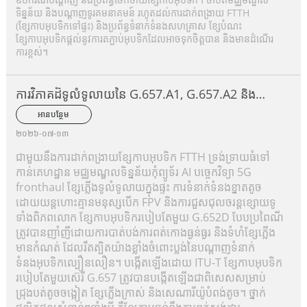
ទិន្នន័យ និងបណ្តាញទូរគមនាគមន៍ រហូតដល់ការដាក់ពង្រាយ FTTH
(ខ្សែកាបអុបទិកទៅផ្ទះ) និងប្រព័ន្ធទំនាក់ទំនងសហគ្រាស ខ្សែបំណះ
ខ្សែកាបអុបទិកផ្តល់នូវការតភ្ជាប់អុបទិកដែលអាចទុកចិត្តបាន និងមានដំណើរ
ការខ្ពស់។
ការវិភាគដ៏ទូលំទូលាយនៃ G.657.A1, G.657.A2 និង
G.657.B3
អានបន្ថែម
២០២៦-០៧-១៣
ជាមួយនឹងការដាក់ពង្រាយខ្សែកាបអុបទិក FTTH ទ្រង់ទ្រាយធំទៅ
កាន់គេហដ្ឋាន មជ្ឈមណ្ឌលទិន្នន័យកុំព្យូទ័រ AI បច្ចេកវិទ្យា 5G
fronthaul ខ្សែភ្លើងទូលំទូលាយក្នុងផ្ទះ ការទំនាក់ទំនងខ្នាតតូច
ដោយយន្តហោះគ្មានមនុស្សបើក FPV និងការជួសជុលចរន្តខ្សោយទូ
ទាំងពិភពលោក ខ្សែកាបអុបទិករបៀបតែមួយ G.652D បែបប្រពៃណី
ត្រូវបានញាំញីដោយការបាត់បង់ការពត់កោងធ្ងន់ធ្ងរ និងទំហំខ្សែភ្លើង
មានកំណត់ ដែលរឹតត្បិតយ៉ាងខ្លាំងចំពោះប្លង់នៃបណ្តាញទំនាក់
ទំនងអុបទិកល្បឿនលឿន។ បង្កើតឡើងដោយ ITU-T ខ្សែកាបអុបទិក
របៀបតែមួយស៊េរី G.657 ត្រូវបានបង្កើតឡើងជាពិសេសសម្រាប់
ជ្រុងបត់តូចចង្អៀត ខ្សែភ្លើងក្រាស់ និងសេណារីយ៉ូបំពង់តូច។ ថ្នាក់