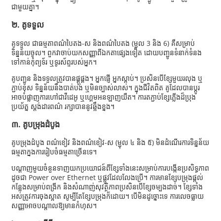
ជាមួយគ្នា។
២. គូទទួល
គូទទួល ជាធម្មតាពណ៌បៃតង-ស និងពណ៌បៃតង (ម្ជុល 3 និង 6) គឺសម្រាប់
ទិន្នន័យចូល។ ពួកវាចាប់យកសញ្ញាពីឯកតាផ្សេងទៀត ដោយបញ្ជូនទំនាក់ទំនង
ទៅកាន់កុំព្យូទ័រ ឬទូរស័ព្ទរបស់អ្នក។
គូបញ្ជូន និងទទួលត្រូវបានផ្គូផ្គង។ អ្នកផ្ញើ អ្នកស្តាប់។ ប្រសិនបើខ្សែមួយរលុង ឬ
ភ្ជាប់ខុស ទិន្នន័យនឹងបាត់បង់ ឬមិនច្បាស់លាស់។ ក្នុងជីវិតពិត គូដែលបានប្តូរ
អាចបំផ្លាញការហៅជាវីដេអូ ឬហ្គេមអនឡាញយឺត។ ការតភ្ជាប់ខ្សែភ្លើងដ៏ប្រុង
ប្រយ័ត្ន ស្តង់ដារពណ៌ រក្សាបាននូវឆ្អឹងខ្នង។
៣. គូបម្រុងដំបូង
គូ​បម្រុង​ដំបូង ពណ៌ខៀវ និង​ពណ៌ខៀវ-ស (ម្ជុល ៤ និង ៥) មិន​ដំណើរការ​ទិន្នន័យ​
ធម្មតា​ក្នុង​ការរៀបចំ​ធម្មតា​ច្រើន​ទេ។
បណ្តាញមួយចំនួនទាញយកប្រយោជន៍ពីខ្សែទាំងនេះសម្រាប់ការបង្កើនប្រសិទ្ធភាព
ដូចជា Power over Ethernet ឬផ្លូវដែលលែងប្រើ។ ការមានខ្សែបម្រុងផ្តល់
កន្លែងសម្រាប់ពង្រីក និងសំណាញ់សុវត្ថិភាពប្រសិនបើខ្សែចម្បងដាច់។ ខ្សែទាំង
អស់ត្រូវការចុងស្អាត សូម្បីតែខ្សែបម្រុងក៏ដោយ។ បើមិនដូច្នោះទេ ការលេចធ្លាយ
សញ្ញាអាចបណ្តាលឱ្យមានកំហុស។