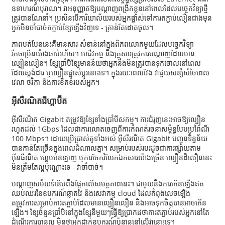
ឧទាហរណ៍​បុរាណ។ វា​អនុញ្ញាត​ឱ្យ​បណ្តាញ​ពង្រីក​ខ្លួន​នៅ​ពេល​ដែល​បច្ចេកវិទ្យា​ថ្មី​
ត្រូវ​បាន​ណែនាំ។ ប្រសិនបើ​ការិយាល័យ​របស់​អ្នក​ផ្លាស់​ទៅ​ការ​តភ្ជាប់​លឿន​ជាង​មុន
អ្នក​មិន​ចាំបាច់​តភ្ជាប់​ខ្សែ​ឡើងវិញ​ទេ - គ្រាន់តែ​ដោត​ចូល​។
ភាពបត់បែននេះគឺមានសារៈសំខាន់នៅក្នុងពិភពលោកមួយដែលបច្ចេកវិទ្យា
រីកចម្រើនយ៉ាងឆាប់រហ័ស។ អាជីវកម្ម និងគ្រួសារត្រូវការបណ្តាញដែលមាន
ល្បឿនលឿន។ ខ្សែប្រាំបីខ្សែមានន័យថាអ្នកនឹងមិនត្រូវបានទុកចោលនៅពេល
ដែលស្តង់ដារ ឬល្បឿនផ្លាស់ប្តូរនោះទេ។ ក្នុងរយៈពេលវែង វាជួយសន្សំសំចៃពេល
វេលា ថវិកា និងការខិតខំរបស់អ្នក។
អ៊ីសឺរណិតជីហ្គាប៊ីត
អ៊ីសឺរណិត Gigabit តម្រូវឱ្យខ្សែទាំងប្រាំបីសកម្ម។ ការជំរុញនេះអាចឱ្យល្បឿន
រហូតដល់ 1Gbps ដែលជាការលោតចេញពីការកំណត់រចនាសម្ព័ន្ធបែបប្រពៃណី
100 Mbps។ ដោយប្រើប្រាស់គូទាំងអស់ អ៊ីសឺរណិត Gigabit បញ្ជូនទិន្នន័យ
បានកាន់តែច្រើនក្នុងពេលដំណាលគ្នា។ សម្រាប់របស់របរដូចជាការផ្សាយតាម
អ៊ីនធឺណិត ហ្គេមអនឡាញ ឬការចែករំលែកឯកសារយ៉ាងច្រើន ល្បឿនដ៏លឿននេះ
មិនត្រឹមតែល្អប៉ុណ្ណោះទេ - វាចាំបាច់។
បណ្តាញសម័យទំនើបពឹងផ្អែកលើសមត្ថភាពនេះ។ ជាមួយនឹងការកើនឡើងឥត
ឈប់ឈរនៃឧបករណ៍ឆ្លាតវៃ និងសេវាកម្ម cloud ដែលកំពុងលេចឡើង
តម្រូវការសម្រាប់ការតភ្ជាប់ដែលមានល្បឿនលឿន និងអាចទុកចិត្តបានអាចកើន
ឡើង។ ខ្សែចំនួនប្រាំបីនៅក្នុងខ្សែនីមួយៗធ្វើឱ្យប្រាកដថាការតភ្ជាប់របស់អ្នកនៅតែ
ដំណើរការបានល្អ មិនថាអ្នកដាក់ឧបករណ៍ប៉ុន្មាននៅលើវានោះទេ។