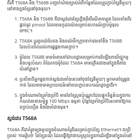
ពីរគឺ T568A និង T568B បញ្ជាក់យ៉ាងច្បាស់អំពីកន្លែងដែលត្រូវភ្ជាប់ខ្សែនីមួយៗ
នៅខាងក្នុងខ្សែនៅចុងឌុយ។
T568A និង T568B គឺជាស្តង់ដារខ្សែភ្លើងអ៊ីសឺរណិតចម្បង ដែលទាំងពីរ
ផ្តល់នូវ pinout ដែលមានកូដពណ៌សម្រាប់ឧបករណ៍ភ្ជាប់ម៉ូឌុល
8P8C។
T568A ប្តូរគូពណ៌បៃតង និងពណ៌ទឹកក្រូចទាក់ទងទៅនឹង T568B
ដែលប៉ះពាល់ដល់ការផ្គូផ្គងការតភ្ជាប់។
ម៉ូដែល T568B មានទំនោរទៅជាបទដ្ឋានសម្រាប់ការដំឡើងពាណិជ្ជកម្ម
និងបន្ទះបំណះ ចំណែកឯម៉ូដែល T568A មានច្រើនជាងនៅក្នុងទីតាំង
លំនៅដ្ឋាន។
ប្រសិនបើអ្នកឆ្លងកាត់ស្តង់ដារទាំងនេះនៅចុងខ្សែនីមួយៗ អ្នកមានខ្សែឆ្លង
កាត់ ដែលអាចមានប្រយោជន៍នៅពេលភ្ជាប់ឧបករណ៍ដូចគ្នាពីរ។
ក្នុងចំណោមខ្សែទាំងប្រាំបី មានតែខ្សែបួនប៉ុណ្ណោះដែលផ្ទុកទិន្នន័យក្នុងការ
កំណត់រចនាសម្ព័ន្ធ 100 Mbps ធម្មតា ប៉ុន្តែខ្សែទាំងប្រាំបីនេះអាចឱ្យការ
តភ្ជាប់លឿន និងរឹងមាំជាងមុន។
ស្តង់ដារ T568A
T568A គឺជាគំរូចម្បងមួយក្នុងចំណោមគំរូពីរសម្រាប់ភ្ជាប់ខ្សែ Ethernet។ វាប្រើ
ប្រាស់ 'ការរៀបចំ' នៃខ្សែពណ៌ ដែលធ្វើឱ្យវាងាយស្រួលក្នុងការដំឡើងនៅក្នុងលំនៅ