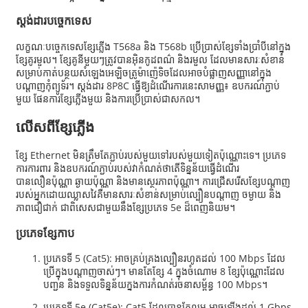
ស្តង់ដារបច្ចេកទេស
លក្ខណៈបច្ចេកទេសខ្សែភ្លើង T568a និង T568b ប្រើប្រាស់ខ្សែទាំងប្រាំបីនៅក្នុង
ខ្សែគូរមួល។ ខ្សែគូនីមួយៗត្រូវបានអ៊ិនកូដពណ៌ និងរមួល ដែលមានសារៈសំខាន់
សម្រាប់កាត់បន្ថយសំឡេងអេឡិចត្រូម៉ាញ៉េទិចដែលអាចបំផ្លាញសញ្ញានៅក្នុង
បណ្តាញកុំព្យូទ័រ។ ស្តង់ដារ 8P8C ធ្វើឱ្យដំណើរការនេះសាមញ្ញ៖ ឧបករណ៍ភ្ជាប់
មួយ ផែនការខ្សែភ្លើងមួយ និងការប្រើប្រាស់ជាសកល។
លើសពីខ្សែភ្លើង
ខ្សែ Ethernet មិនត្រឹមតែភ្ជាប់របស់មួយទៅរបស់មួយទៀតប៉ុណ្ណោះទេ។ ប្រភេទ
ការការពារ និងឧបករណ៍ភ្ជាប់របស់វាកំណត់ថាតើទិន្នន័យធ្វើដំណើរ
បានលឿនប៉ុណ្ណា ឆ្ងាយប៉ុណ្ណា និងមានស្ថេរភាពប៉ុណ្ណា។ ការជ្រើសរើសខ្សែបណ្តាញ
របស់អ្នកដោយឈ្លាសវៃគឺមានសារៈសំខាន់សម្រាប់ល្បឿនបណ្តាញ ចម្ងាយ និង
ភាពជឿជាក់ ជាពិសេសជាមួយនឹងខ្សែប្រភេទ 5e ដ៏ពេញនិយម។
ប្រភេទខ្សែកាប
ប្រភេទទី 5 (Cat5): អាចគ្រប់គ្រងល្បឿនរហូតដល់ 100 Mbps ដែល
ប្រើក្នុងបណ្តាញចាស់ៗ។ មានតែខ្សែ 4 ក្នុងចំណោម 8 ខ្សែប៉ុណ្ណោះដែល
បញ្ជូន និងទទួលទិន្នន័យក្នុងការកំណត់រចនាសម្ព័ន្ធ 100 Mbps។
ប្រភេទទី 5e (Cat5e): Cat5 ដែលបានកែលម្អ អាចឡើងដល់ 1 Gbps