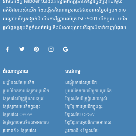
នាមជាដៃគូ feiboer យើងពិភាក្សាអំពីតម្រូវការទីផ្សារក្នុងស្រុកជាមួយ
អតិថិជនរបស់យើង និងបង្កើតដំណោះស្រាយដែលមានតម្លៃបន្ថែម។ តាម
បណ្តោយខ្សែសង្វាក់ដំណើរការវិញ្ញាបនប័ត្រ ISO 9001 ទាំងមូល - យើង
ផ្តល់ជូននូវប្រព័ន្ធកំណត់តម្លៃ និងដំណោះស្រាយទីផ្សារដ៏ទាក់ទាញបំផុត។
ដំណោះស្រាយ
សេវាកម្ម
ដង្កៀបសរសៃអុបទិក
ដង្កៀបសរសៃអុបទិក
ប្រអប់ចែកចាយខ្សែកាបអុបទិក
ប្រអប់ចែកចាយខ្សែកាបអុបទិក
ខ្សែ​សរសៃ​មីក្រូ​ផ្លុំ​ដោយ​ខ្យល់
ខ្សែ​សរសៃ​មីក្រូ​ផ្លុំ​ដោយ​ខ្យល់
ខ្សែខ្សែកាបអុបទិកក្នុងផ្ទះ
ខ្សែខ្សែកាបអុបទិកក្នុងផ្ទះ
ខ្សែ​សរសៃ OPGW
ខ្សែ​សរសៃ OPGW
ខ្សែខ្សែកាបអុបទិកតាមអាកាស
ខ្សែខ្សែកាបអុបទិកតាមអាកាស
រូបភាពទី 8 ខ្សែសរសៃ
រូបភាពទី 8 ខ្សែសរសៃ