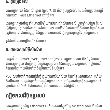
៤. គូបម្រុងទីពីរ
ពណ៌ត្នោត-ស និងពណ៌ត្នោត (ម្ជុល 7, 8) គឺជាគូបម្រុងទីពីរ ដែលមិនត្រូវបានប្រើ
ក្នុងការងារ Fast Ethernet ជាច្រើន។
ពេលខ្លះ​គេ​អូស​ខ្សែ​ទាំងនោះ​ដើម្បី​យក​ឧបករណ៍​លំដាប់​ខ្ពស់ ឬ​កម្លាំង​បន្ថែម ដែល​
ធ្វើ​ឱ្យ​បណ្តាញ​កាន់តែ​អាច​បត់បែន​បាន។ ទោះបីជា​មិន​បាន​ប្រើ​ក៏ដោយ ខ្សែ​ទាំងនេះ​
ត្រូវតែ​នៅ​ដដែល​មិន​រួញ និង​ត្រូវ​បាន​ការពារ​ដើម្បី​រក្សា​សញ្ញា​ខ្លាំង​គ្រប់​ប្រភេទ។
គូដែលមិនបានប្រើនៅតែសំខាន់។
៥. ថាមពលលើអ៊ីសឺរណិត
បច្ចេកវិទ្យា Power over Ethernet (PoE) បញ្ជូនថាមពល និងទិន្នន័យចុះ
តាមខ្សែតែមួយ ជាញឹកញាប់ប្រើខ្សែបម្រុង។ វាងាយស្រួលសម្រាប់សាកថ្មកាមេរ៉ា
និងទូរស័ព្ទដោយមិនចាំបាច់ប្រើអាដាប់ទ័របន្ថែម។
PoE លុបបំបាត់ភាពរញ៉េរញ៉ៃ ជួយក្នុងការិយាល័យ និងកន្លែងសាធារណៈ ហើយ
ដំណើរការបានល្អជាមួយខ្សែជាច្រើនប្រភេទ។ ការប្រើប្រាស់ខ្សែភ្លើងគ្រប់ប្រភេទដ៏
ឆ្លាតវៃរបស់ PoE គឺជាការសន្សំសំចៃពេលវេលា និងថ្លៃដើម។
ល្បិចកលដ៏ប៉ិនប្រសប់
ការរមួលនៅក្នុងខ្សែ Ethernet ជាពិសេសនៅក្នុងខ្សែ twisted pair មិនមែន