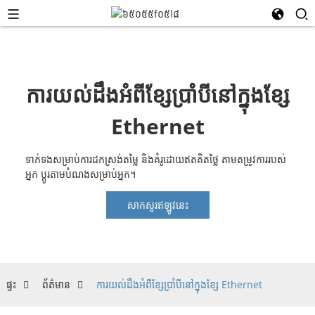
ការយល់ដឹងអំពីខ្សែប្រាំបីនៅក្នុងខ្សែ
Ethernet
ទាក់ទងសម្រាប់ការដកស្រង់តម្លៃ និងគំរូដោយឥតគិតថ្លៃ តាមតម្រូវការរបស់
អ្នក ប្ដូរតាមបំណងសម្រាប់អ្នក។
សាកសួរឥឡូវនេះ
ផ្ទះ
ព័ត៌មាន
ការយល់ដឹងអំពីខ្សែប្រាំបីនៅក្នុងខ្សែ Ethernet