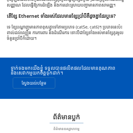
សញ្ញាណ ដែលធ្វើឱ្យការដំឡើង និងការដោះស្រាយបញ្ហាមានភាពសាមញ្ញ។
តើខ្សែ Ethernet ទាំងអស់ដែលមានខ្សែប្រាំបីគឺដូចគ្នាដែរឬទេ?
ទេ ខ្សែបណ្តាញមានភាពខុសគ្នាទៅតាមប្រភេទ (cat5e, cat6)។ ប្រភេទនេះប៉ះ
ពាល់ដល់ល្បឿន ការការពារ និងដំណើរការ ទោះបីជាខ្សែទាំងអស់មានខ្សែគូរមួល
ចំនួនប្រាំបីក៏ដោយ។
ទាក់ទងមកយើងខ្ញុំ ទទួលបានផលិតផលដែលមានគុណភាព
និងសេវាកម្មយកចិត្តទុកដាក់។
ស្វែងយល់បន្ថែម
ព័ត៌មានប្លក់
ព័ត៌មានឧស្សាហកម្ម