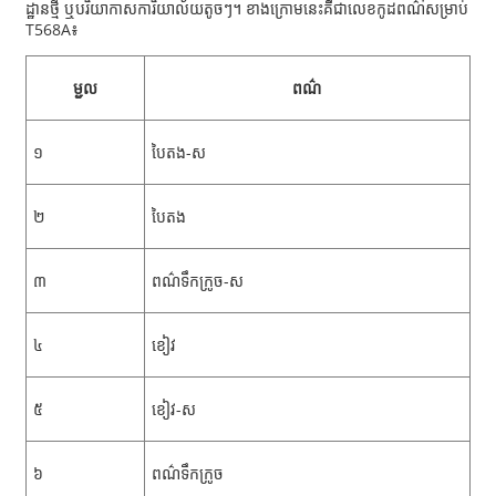
ដ្ឋានថ្មី ឬបរិយាកាសការិយាល័យតូចៗ។ ខាងក្រោមនេះគឺជាលេខកូដពណ៌សម្រាប់
T568A៖
ម្ជុល
ពណ៌
១
បៃតង-ស
២
បៃតង
៣
ពណ៌ទឹកក្រូច-ស
៤
ខៀវ
៥
ខៀវ-ស
៦
ពណ៌ទឹកក្រូច