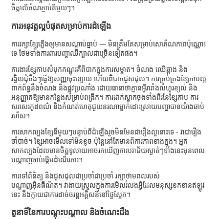
ចិត្តលើតំណភ្ជាប់នីមួយៗ។
ការអនុវត្តល្អបំផុតសម្រាប់ការដំឡើង
ការរក្សាខ្សែភ្លើងឲ្យមានសណ្តាប់ធ្នាប់ — មិនត្រឹមតែសម្រាប់សោភ័ណភាពប៉ុណ្ណោះ
ទេ ថែមទាំងការពារបញ្ហាឈឺក្បាលជាច្រើនទៀតផង។
ការងារខ្សែកាបសំបុកកណ្តុរគឺពិបាកក្នុងការសម្អាត។ ចំណង ឈើឆ្កាង និង
រង្វិលជុំតឹងៗធ្វើឱ្យសញ្ញាចុះខ្សោយ ហើយពិបាកជួសជុល។ ការគ្រប់គ្រងខ្សែកាបល្អ
ពាក់ព័ន្ធនឹងចំណង និងផ្លូវប្រណាំង ដោយធានាថាគ្មានអ្វីរារាំងលំហូរខ្យល់ និង
អនុញ្ញាតឱ្យមានកន្លែងសម្រាប់ពង្រីក។ ការដាក់ស្លាកចុងទាំងពីរនៃខ្សែកាប ការ
សរសេរកូដពណ៌ និងកំណត់ហេតុជួយនរណាម្នាក់ដោះស្រាយបញ្ហាបានយ៉ាងឆាប់
រហ័ស។
ការសាកល្បងខ្សែនីមួយៗបន្ទាប់ពីដំឡើងរួចមិនមែនជារឿងល្អនោះទេ - វាជារឿង
ចាំបាច់។ ខ្សែអាចមើលទៅមិនខូច ប៉ុន្តែនៅតែមានពិការភាពខាងក្នុង។ អ្នក
សាកល្បងដែលមានចិត្តទូលាយអាចរកឃើញការបរាជ័យស្ងាត់ៗទាំងនេះមុនពេល
បណ្តាញចាប់ផ្តើមដំណើរការ។
ការទៅពិនិត្យ និងជួសជុលជាប្រចាំជាប្រចាំ រក្សាថាមពលរបស់
បណ្តាញអ៊ីនធឺណិត។ វាងាយស្រួលក្នុងការមើលរំលងអ្វីដែលមនុស្សខកខានឥឡូវ
នេះ នឹងក្លាយជាការដាច់ចរន្តអគ្គិសនីនៅថ្ងៃស្អែក។
តួនាទីនៃការបណ្តុះបណ្តាល និងចំណេះដឹង