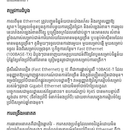
តម្រូវការដំបូង
កាលពីមុន Ethernet ត្រូវបញ្ជូនទិន្នន័យបានយ៉ាងរហ័ស និងរក្សាសញ្ញាឱ្យ
ស្អាត។ ខ្សែរមួលចំនួនបួនគូកាត់បន្ថយការជ្រៀតជ្រែក និងសំឡេងរំខាន។ ការរមួល
នេះរារាំងសំឡេងរំខានពីខ្សែ ឬគ្រឿងចក្រដែលនៅជាប់គ្នា។ នេះមានសារៈសំខាន់
ខ្លាំងណាស់សម្រាប់ជាន់ការិយាល័យដែលមានមនុស្សច្រើន ឬបន្ទប់ម៉ាស៊ីនមេដែល
មានមនុស្សច្រើន។ គូនីមួយៗទទួលបានការងារមួយ៖ មួយសម្រាប់ផ្ញើ មួយសម្រាប់
ទទួល និងពីរសម្រាប់បម្រុងទុក ឬកិច្ចការបន្ថែម។ Fast Ethernet
(100BASE-TX) ដំបូងៗបានទាញយកអត្ថប្រយោជន៍ពីខ្សែតែបួនសម្រាប់ទិន្នន័យ
ប៉ុន្តែខ្សែទាំងប្រាំបីនៅតែមាន ត្រៀមខ្លួនរួចជាស្រេចសម្រាប់ការពង្រីក។
អ៊ីសឺរណិតលឿន (Fast Ethernet) ឬ IE គឺជាការផ្លាស់ប្តូរពី 10BASE-T ដែល
អនុញ្ញាតឱ្យបណ្តាញផ្ទុកឧបករណ៍បានកាន់តែច្រើន និងក្នុងល្បឿនលឿនជាងមុន។
ទម្រង់ខ្សែប្រាំបីបានបើកផ្លូវសម្រាប់បទដ្ឋានថ្មី។ វាអនុញ្ញាតឱ្យវិស្វកររៀបចំសម្រាប់
របស់ធំៗដូចជា Gigabit Ethernet ដោយមិនចាំបាច់កែប្រែលក្ខណៈ
បច្ចេកទេសជាមូលដ្ឋានរបស់ខ្សែនោះទេ។ ឧបករណ៍ភ្ជាប់ RJ45 បានមកបន្ទាប់ពី
ស្តង់ដារ 8P8C (ទីតាំងប្រាំបី ទំនាក់ទំនងប្រាំបី) ដោយចាក់សោរក្នុងការរៀបចំខ្សែ
ប្រាំបីសម្រាប់ឆ្នាំខាងមុខ។
ការពង្រឹងអនាគត
ការ​ធានា​អនាគត​គឺជា​រឿង​ឆ្លាតវៃ - ការ​កសាង​ប្រព័ន្ធ​ដែល​អាច​វិវត្តន៍​ដោយ​មិន​
ចាំបាច់​ជំនួស​ទាំងស្រុង។ ការ​កំណត់​រចនាសម្ព័ន្ធ​ខ្សែ​ប្រាំបី​របស់ Ethernet គឺជា​