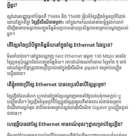
អ្វីខ្លះ?
ស្តង់ដារសញ្ញាទូទៅបំផុតគឺ T568A និង T568B រៀបចំខ្សែភ្លើងចំនួនប្រាំបីដាច់
ដោយឡែកពីគ្នា
ខ្សែអ៊ីសឺរណិតធម្មតា
s ទៅក្នុងការកំណត់រចនាសម្ព័ន្ធជាក់លាក់
ដើម្បីធានាបាននូវការបញ្ជូនទិន្នន័យប្រកបដោយប្រសិទ្ធភាពសម្រាប់បណ្តាញរបស់
អ្នក។
តើខ្សែទាំងប្រាំបីផ្ទុកទិន្នន័យនៅក្នុងខ្សែ Ethernet ដែរឬទេ?
មិនចាំបាច់ទេ។ នៅក្នុងបណ្តាញ Fast Ethernet ធម្មតា 100 Mbps មានតែ
ខ្សែបួនគូប៉ុណ្ណោះដែលបញ្ជូនទិន្នន័យ។ ទោះជាយ៉ាងណាក៏ដោយ ខ្សែទាំង 8 ដាច់
ដោយឡែកពីគ្នាត្រូវបានប្រើប្រាស់នៅក្នុងអ៊ីសឺរណិត gigabit សម្រាប់ល្បឿន
លឿនជាង។
តើខ្ញុំអាចប្រើខ្សែ Ethernet បានទេប្រសិនបើខ្សែខ្លះខូច?
ខ្សែភ្លើងដែលរហែក ឬកាត់នៅក្នុងខ្សែបណ្តាញអាចនាំឱ្យបាត់បង់ការតភ្ជាប់ ឬ
ល្បឿនយឺត។ ខ្សែភ្លើងចំនួនប្រាំបីខ្សែក្នុងខ្សែគូរមួលគឺមានសារៈសំខាន់សម្រាប់
ដំណើរការល្អបំផុត ជាពិសេសសម្រាប់ស្តង់ដារអ៊ីសឺរណិត Gigabit ឬល្បឿនខ្ពស់
ជាងនេះ។
ហេតុអ្វីបានជាខ្សែ Ethernet មានពណ៌ខុសៗគ្នាសម្រាប់ខ្សែភ្លើង?
អ៊ីសូឡង់ដែលមានកូដពណ៌លើខ្សែគូរមួលធ្វើឱ្យខ្សែនីមួយៗងាយស្រួលកំណត់អត្ត