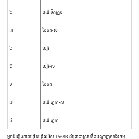
២
ពណ៌ទឹកក្រូច
៣
បៃតង-ស
៤
ខៀវ
៥
ខៀវ-ស
៦
បៃតង
៧
ពណ៌ត្នោត-ស
៨
ពណ៌ត្នោត
អ្នកដំឡើងភាគច្រើនជ្រើសរើស T568B ពីព្រោះវាស្របនឹងបណ្តាញសាជីវកម្ម