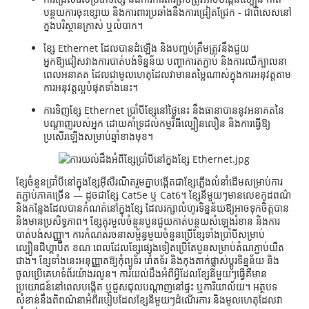
បន្ថយការចុះខ្សោយ និងការពារប្រឆាំងនឹងការជ្រៀតជ្រែក - ជាពិសេសនៅ
ក្នុងបរិស្ថានក្រាស់ ឬលំបាក។
ខ្សែ Ethernet ដែលបានដំឡើង និងបញ្ចប់ត្រឹមត្រូវនឹងជួយ
អ្នកឱ្យជៀសវាងការបាត់បង់ទិន្នន័យ បញ្ហាការតភ្ជាប់ និងការឈឺក្បាលនា
ពេលអនាគត ដែលជាមូលហេតុដែលវាមានតម្លៃណាស់ក្នុងការអនុវត្តតាម
ការអនុវត្តល្អបំផុតទាំងនេះ។
ការទិញខ្សែ Ethernet ប្រាំបីខ្សែនៅថ្ងៃនេះ នឹងធានាបាននូវអនាគតនៃ
បណ្តាញរបស់អ្នក ដោយគាំទ្រដល់កម្មវិធីល្បឿនលឿន និងការធ្វើឱ្យ
ប្រសើរឡើងសម្រាប់ឆ្នាំខាងមុខ។
ខ្សែចំនួនប្រាំបីនៅក្នុងខ្សែអ៊ីសឺរណិតរួមគ្នាបង្កើតជាខ្សែភ្លើងលំនាំដើមសម្រាប់ការ
តភ្ជាប់ភាគច្រើន — ដូចជាខ្សែ Cat5e ឬ Cat6។ ខ្សែនីមួយៗមានលេខកូដពណ៌
a
និងកន្លែងដែលបានកំណត់នៅក្នុងខ្សែ ដែលរក្សាលំហូរទិន្នន័យឱ្យអាចទុកចិត្តបាន
និងមានប្រសិទ្ធភាព។ ខ្សែគូរមួលចំនួនបួនជួយកាត់បន្ថយសំឡេងរំខាន និងការ
បាត់បង់សញ្ញា។ ការកំណត់រចនាសម្ព័ន្ធមួយចំនួនប្រើខ្សែទាំងប្រាំបីសម្រាប់
ល្បឿនជីហ្គាប៊ីត ខណៈពេលដែលខ្សែផ្សេងទៀតប្រើតែបួនសម្រាប់តំណភ្ជាប់យឺត
ជាង។ ខ្សែទាំងនេះអនុញ្ញាតឱ្យកុំព្យូទ័រ រ៉ោតទ័រ និងកុងតាក់ផ្លាស់ប្តូរទិន្នន័យ និង
ចូលប្រើគេហទំព័រយ៉ាងរលូន។ ការយល់ដឹងអំពីអ្វីដែលខ្សែនីមួយៗធ្វើគឺមាន
ប្រយោជន៍នៅពេលបង្កើត ឬជួសជុលបណ្តាញនៅផ្ទះ ឬការិយាល័យ។ អត្ថបទ
សំខាន់នឹងពិពណ៌នាអំពីរបៀបដែលខ្សែនីមួយៗដំណើរការ និងមូលហេតុដែលវា