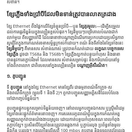
សំខាន់។
ខ្សែភ្លើងទាំងប្រាំបីដែលមិនទាន់ត្រូវបានលាតត្រដាង
ខ្សែ Ethernet ពឹងផ្អែកលើខ្សែចំនួនប្រាំបី—បួន
ខ្សែគូរមួល
s—ដើម្បីសម្រួល
ដល់ការផ្ទេរទិន្នន័យក្នុងល្បឿនខ្ពស់បំផុត។ ខ្សែនីមួយៗបម្រើគោលបំណងជាក់
លាក់មួយ ពីសញ្ញាទៅដី ដែលធានាថាបណ្តាញដំណើរការប្រកបដោយប្រសិទ្ធភាព
សូម្បីតែក្នុងការកំណត់រចនាសម្ព័ន្ធក្រាស់ក៏ដោយ។ ពណ៌ និងទីតាំងនៃខ្សែទាំងនេះ
ខ្សែនីមួយៗ
គឺមានសារៈសំខាន់ណាស់ ត្រូវបានកំណត់ដោយ
លក្ខណៈបច្ចេកទេស
ខ្សែភ្លើង
ដូចជា T568a និង T568b។ ខ្សែភ្លើងល្អកាត់បន្ថយកំហុស និងធានា
បាននូវការតភ្ជាប់រឹងមាំ ដែលមានសារៈសំខាន់សម្រាប់ផ្ទះ និងការិយាល័យនៅទូ
ទាំងពិភពលោក ជាពិសេសនៅក្នុងល្បឿនលឿន
បណ្តាញអ៊ីសឺរណិត
។
១. គូបញ្ជូន
ទី
គូបញ្ជូន
នៅក្នុងខ្សែ Ethernet មានខ្សែពីរ ជាធម្មតាពណ៌ទឹកក្រូច-ស
និងពណ៌ទឹកក្រូច (ម្ជុលទី 1 និងទី 2)។ ពួកវាបញ្ជូនសញ្ញាអគ្គិសនីដែលបំលែង
ទៅជាកញ្ចប់ទិន្នន័យ។
គូបញ្ជូនផ្ទុកបន្ទុកសម្រាប់ទិន្នន័យចេញ។ នៅពេលអ្នកបញ្ជូនឯកសារ ឬស្ទ្រីមវីដេអូ
ខ្សែទាំងនេះផ្ទុកព័ត៌មាននោះចេញ។ ការសរសេរកូដពណ៌ជួយក្នុងការកំណត់អត្ត
សញ្ញាណពួកវាបានយ៉ាងងាយស្រួល ដោយកាត់បន្ថយកំហុសខណៈពេលកំពុង
តភ្ជាប់ខ្សែ។ ប្រសិនបើខ្សែទាំងនេះត្រូវបានឆ្លងកាត់ ឬភ្ជាប់រលុង ប្រព័ន្ធទាំងមូល
នឹងកិន ឬរលុង។ ក្នុងល្បឿនលើសពី 100 mbps គូបញ្ជូន និងទទួលត្រូវតែលេង