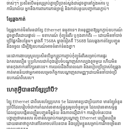
ចាស់ៗ។ ប្រសិនបើមនុស្សគ្រប់គ្នាប្រើប្រាស់ស្តង់ដារដូចគ្នានៅក្នុងអគារ ឬ
ការិយាល័យ អ្នកនឹងការពារការភាន់ច្រឡំ និងកាត់បន្ថយបញ្ហាការតភ្ជាប់។
ខ្សែ​ឆ្លងកាត់
ខ្សែ​ឆ្លងកាត់​មិនមែនជាខ្សែ Ethernet ធម្មតាទេ។ វាអនុញ្ញាតឱ្យអ្នកភ្ជាប់ឧបករណ៍
ដូចគ្នាពីរដោយផ្ទាល់ — ឧទាហរណ៍ កុំព្យូទ័រពីរ ឬកុងតាក់ពីរ — ដោយមិនចាំបាច់
ប្រើផ្នែករឹងបន្ថែម។ ម្ខាងគឺ T568A ម្ខាងទៀតគឺ T568B ដែលឆ្លងកាត់ខ្សែបញ្ជូន
និងទទួល ដើម្បីឱ្យឧបករណ៍អាចទំនាក់ទំនងគ្នា។
នេះជាការងាយស្រួលប្រសិនបើអ្នកត្រូវការភ្ជាប់កុំព្យូទ័រពីរសម្រាប់ការផ្ទេរ
ឯកសារលឿន ឬប្រហែលជាកំពុងរៀបចំបណ្តាញសាកល្បងតូចមួយ ហើយមិន
មានកុងតាក់នៅក្បែរនោះទេ។ ការយល់ដឹងពីពេលណា និងរបៀបប្រើប្រាស់ខ្សែឆ្លង
កាត់មានន័យថាអ្នកអាចសម្រេចកិច្ចការបណ្តាញសាមញ្ញៗដោយមិនចាំបាច់ប្រើ
ឧបករណ៍ពិសេស។
ហេតុអ្វីបានជាខ្សែប្រាំបី?
ខ្សែ Ethernet ជាពិសេសខ្សែប្រភេទ 5e ដែលមានប្រជាប្រិយភាព មានខ្សែចំនួន
ប្រាំបីដែលរៀបចំជាការកំណត់រចនាសម្ព័ន្ធគូរមួលចំនួនបួន ដែលជារចនាសម្ព័ន្ធ
ដែលជួយបង្កើនល្បឿនបញ្ជូនទិន្នន័យ និងភាពជឿជាក់។ ការរៀបចំនេះបាន
បង្ហាញថាមានសារៈសំខាន់សម្រាប់ការរក្សាបណ្តាញ Ethernet ល្បឿនលឿន
ដោយធានាថាពួកវានៅតែអាចបត់បែនបាន និងត្រៀមខ្លួនសម្រាប់ការរីកចម្រើននា
ពេលអនាគត។