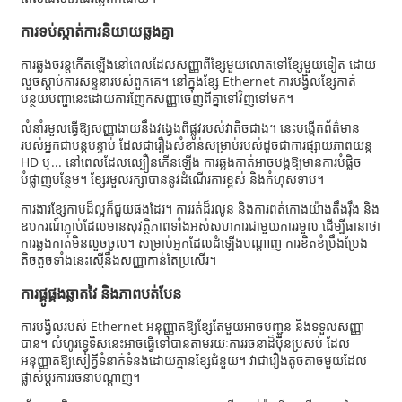
ការទប់ស្កាត់ការនិយាយឆ្លងគ្នា
ការឆ្លងចរន្តកើតឡើងនៅពេលដែលសញ្ញាពីខ្សែមួយលោតទៅខ្សែមួយទៀត ដោយ
លួចស្តាប់ការសន្ទនារបស់ពួកគេ។ នៅក្នុងខ្សែ Ethernet ការបង្វិលខ្សែកាត់
បន្ថយបញ្ហានេះដោយការញែកសញ្ញាចេញពីគ្នាទៅវិញទៅមក។
លំនាំ​រមួល​ធ្វើ​ឱ្យ​សញ្ញា​ងាយ​នឹង​វង្វេង​ពី​ផ្លូវ​របស់​វា​តិច​ជាង។ នេះ​បង្កើត​ព័ត៌មាន​
របស់​អ្នក​ជា​បន្តបន្ទាប់ ដែល​ជា​រឿង​សំខាន់​សម្រាប់​របស់​ដូចជា​ការ​ផ្សាយ​ភាពយន្ត
HD ឬ... នៅពេល​ដែល​ល្បឿន​កើនឡើង ការ​ឆ្លង​កាត់​អាច​បង្ក​ឱ្យ​មាន​ការ​បំផ្លិច
បំផ្លាញ​បន្ថែម។ ខ្សែ​រមួល​រក្សា​បាន​នូវ​ដំណើរការ​ខ្ពស់ និង​កំហុស​ទាប។
ការងារខ្សែកាបដ៏ល្អក៏ជួយផងដែរ។ ការរត់ដ៏រលូន និងការពត់កោងយ៉ាងតឹងរ៉ឹង និង
ឧបករណ៍ភ្ជាប់ដែលមានសុវត្ថិភាពទាំងអស់សហការជាមួយការរមួល ដើម្បីធានាថា
ការឆ្លងកាត់មិនលួចចូល។ សម្រាប់អ្នកដែលដំឡើងបណ្តាញ ការខិតខំប្រឹងប្រែង
តិចតួចទាំងនេះស្មើនឹងសញ្ញាកាន់តែប្រសើរ។
ការផ្គូផ្គងឆ្លាតវៃ និងភាពបត់បែន
ការបង្វិលរបស់ Ethernet អនុញ្ញាតឱ្យខ្សែតែមួយអាចបញ្ជូន និងទទួលសញ្ញា
បាន។ លំហូរទ្វេទិសនេះអាចធ្វើទៅបានតាមរយៈការរចនាដ៏ប៉ិនប្រសប់ ដែល
អនុញ្ញាតឱ្យសៀគ្វីទំនាក់ទំនងដោយគ្មានខ្សែជំនួយ។ វាជារឿងតូចតាចមួយដែល
ផ្លាស់ប្តូរការរចនាបណ្តាញ។