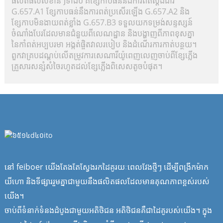
ផលិតផលសំខាន់ៗទាំងបី គឺខ្សែកាបធន់នឹងការពត់ស្តង់ដារ
G.657.A1 ខ្សែកាបធន់នឹងការពត់ប្រសើរឡើង G.657.A2 និង
ខ្សែកាបមិនងាយពត់ខ្លាំង G.657.B3 ទទួលយកទម្រង់សន្ទស្សន៍
ចំណាំងបែរដែលមានជំនួយពីលេណដ្ឋាន និងបង្ហាញពីភាពខុសគ្នា
នៃកាំពត់អប្បបរមា អង្កត់ផ្ចិតវាលរបៀប និងដំណើរការកាត់បន្ថយ។
ពួកវាគ្របដណ្តប់លើតម្រូវការសេណារីយ៉ូពេញលេញចាប់ពីខ្សែភ្លើង
គ្រួសារសន្សំសំចៃរហូតដល់ខ្សែភ្លើងពិសេសតូចបំផុត។
នៅ feiboer យើងតែងតែស្វែងរកដៃគូរយៈពេលវែងថ្មីៗ ដើម្បីពង្រីកម៉ាក
យីហោ និងទីផ្សាររួមគ្នាជាមួយនឹងផលិតផលដែលមានគុណភាពខ្ពស់របស់
យើង។
ចាប់ពីទំនាក់ទំនងដំបូងជាមួយអតិថិជន អតិថិជនគឺជាដៃគូរបស់យើង។ ក្នុង