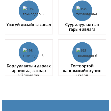
Үнэгүй дизайны санал
Суурилуулалтын
гарын авлага
Борлуулалтын дараах
Тогтвортой
арчилгаа, засвар
хангамжийн хүчин
үйлчилгээ
чадал