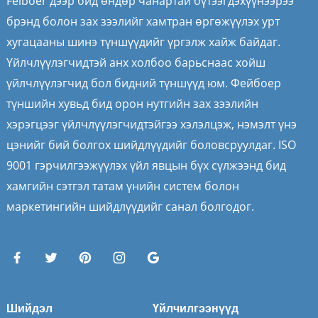
Feiboer дээр бид өндөр чанартай бүтээгдэхүүнээрээ
брэнд болон зах зээлийг хамтран өргөжүүлэх урт
хугацааны шинэ түншүүдийг үргэлж хайж байдаг.
Үйлчлүүлэгчидтэй анх холбоо барьснаас хойш
үйлчлүүлэгчид бол бидний түншүүд юм. Фейбоер
түншийн хувьд бид орон нутгийн зах зээлийн
хэрэгцээг үйлчлүүлэгчидтэйгээ хэлэлцэж, нэмэлт үнэ
цэнийг бий болгох шийдлүүдийг боловсруулдаг. ISO
9001 гэрчилгээжүүлэх үйл явцын бүх сүлжээнд бид
хамгийн сэтгэл татам үнийн систем болон
маркетингийн шийдлүүдийг санал болгодог.
Шийдэл
Үйлчилгээнүүд