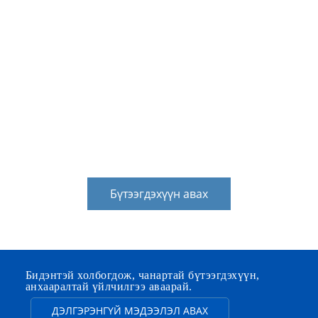
Үйлчлүүлэгчийн санхүүгийн хүндрэлийг
шийдвэрлэх санхүүгийн үйлчилгээ. Энэ нь
үйлчлүүлэгчдийн санхүүгийн эрсдэлийг бууруулж,
үйлчлүүлэгчдийн яаралтай тусламжийн
санхүүжилтийн асуудлыг шийдэж,
үйлчлүүлэгчдийн хөгжилд тогтвортой санхүүгийн
дэмжлэг үзүүлэх боломжтой.
Бүтээгдэхүүн авах
Бидэнтэй холбогдож, чанартай бүтээгдэхүүн,
анхааралтай үйлчилгээ аваарай.
ДЭЛГЭРЭНГҮЙ МЭДЭЭЛЭЛ АВАХ