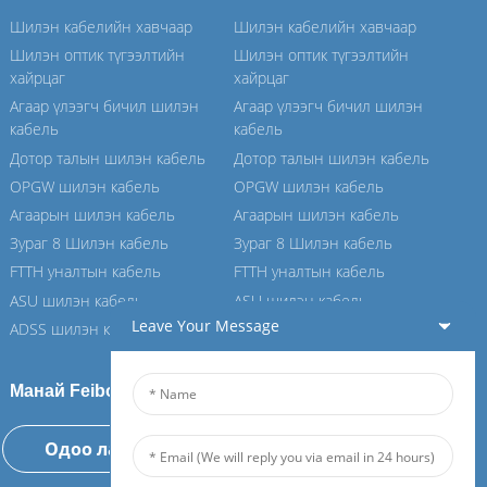
Шилэн кабелийн хавчаар
Шилэн кабелийн хавчаар
Шилэн оптик түгээлтийн
Шилэн оптик түгээлтийн
хайрцаг
хайрцаг
Агаар үлээгч бичил шилэн
Агаар үлээгч бичил шилэн
кабель
кабель
Дотор талын шилэн кабель
Дотор талын шилэн кабель
OPGW шилэн кабель
OPGW шилэн кабель
Агаарын шилэн кабель
Агаарын шилэн кабель
Зураг 8 Шилэн кабель
Зураг 8 Шилэн кабель
FTTH уналтын кабель
FTTH уналтын кабель
ASU шилэн кабель
ASU шилэн кабель
Leave Your Message
ADSS шилэн кабель
ADSS шилэн кабель
Манай Feiboer-д нэгдээрэй
Одоо лавлагаа авах