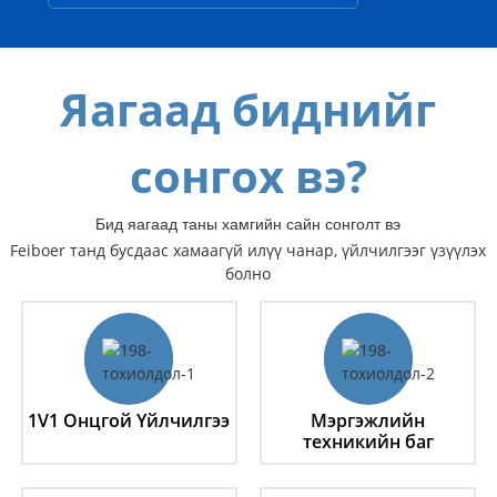
Яагаад биднийг
сонгох вэ?
Бид яагаад таны хамгийн сайн сонголт вэ
Feiboer танд бусдаас хамаагүй илүү чанар, үйлчилгээг үзүүлэх
болно
1V1 Онцгой Үйлчилгээ
Мэргэжлийн
техникийн баг