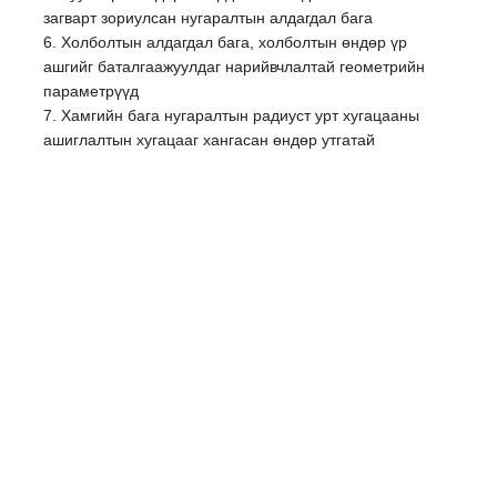
загварт зориулсан нугаралтын алдагдал бага
6. Холболтын алдагдал бага, холболтын өндөр үр
ашгийг баталгаажуулдаг нарийвчлалтай геометрийн
параметрүүд
7. Хамгийн бага нугаралтын радиуст урт хугацааны
ашиглалтын хугацааг хангасан өндөр утгатай
Үнэгүй
санхүүгийн
үйлчилгээ
(зээл)