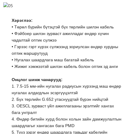
Хэрэглээ:
• Төрөл бүрийн бүтэцтэй бүх төрлийн шилэн кабель
• Фэйбоер шилэн зурваст ажилладаг өндөр хүчин
чадалтай оптик сүлжээ
• Гэрээс гэрт хүрэх сүлжээнд зориулсан өндөр хурдны
оптик маршрутууд
• Нугалах шаардлага маш багатай кабель
• Жижиг хэмжээтэй шилэн кабель болон оптик эд анги
Онцлог шинж чанарууд:
1. 7.5-15 мм-ийн нугалах радиусын хүрээнд маш өндөр
нугалах алдагдлын эсэргүүцэлтэй
2. Бүх төрлийн G.652 утаснуудтай бүрэн нийцтэй
3. OESCL зурваст үйл ажиллагааны эрэлтийг хангах
бага унтралт
4. Өндөр битийн хурд болон холын зайн дамжуулалтын
шаардлагыг хангасан бага PMD
5. Тууз зэрэг өндөр шаардлага тавьдаг кабелийн