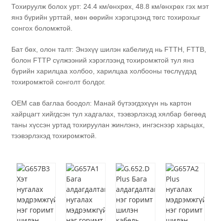
Тохируулж болох урт: 24.4 км/өнхрөх, 48.8 км/өнхрөх гэх мэт
янз бүрийн урттай, мөн өөрийн хэрэгцээнд төгс тохирохыг
сонгох боломжтой.
Бат бөх, олон талт: Энэхүү шилэн кабелиуд нь FTTH, FTTB,
болон FTTP сүлжээний хэрэглээнд тохиромжтой тул янз
бүрийн харилцаа холбоо, харилцаа холбооны төслүүдэд
тохиромжтой сонголт болдог.
OEM сав баглаа боодол: Манай бүтээгдэхүүн нь картон
хайрцагт хийгдсэн тул хадгалах, тээвэрлэхэд хялбар бөгөөд
таны хүссэн уртад тохируулан жинлэнэ, ингэснээр харьцах,
тээвэрлэхэд тохиромжтой.