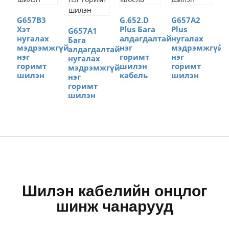
G657B3
G.652.D
G657A2
Хэт
Plus Бага
Plus
G657A1
нугалах
алдагдалтай
нугалах
Бага
мэдрэмжгүй
нэг
мэдрэмжгүй
алдагдалтай
нэг
горимт
нэг
нугалах
горимт
шилэн
горимт
мэдрэмжгүй
шилэн
кабель
шилэн
нэг
горимт
шилэн
Шилэн кабелийн онцлог
шинж чанарууд