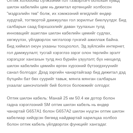
Оптик холбооны сүлжээний гол тээвэрлэгч болохын хувьд
шилэн кабелийн цөм нь дижитал ертөнцийг холбосон
"мэдрэлийн төв" болж, их хэмжээний өгөгдлийг өндөр
хурдтай, тогтвортой дамжуулах гол зорилгыг биелүүлдэг. Бид
салбарын саад бэрхшээлийг даван туулахын тулд
инновацийг ашиглан шилэн кабелийн цөмийг судлах,
хөгжүүлэх, үйлдвэрлэх чиглэлээр гүнзгий ажиллаж байна.
Бид хиймэл оюун ухааны тооцоолол, Эд зүйлсийн интернет,
гол дамжуулалт, тусгай хэрэглээ зэрэг олон төрлийн эрэлт
хэрэгцээг хангахын тулд янз бүрийн үзүүлэлт, бүх нөхцөлд
шилэн кабелийн цөмийн өргөн хүрээний бүтээгдэхүүнийг
санал болгодог. Дээд зэргийн чанартайгаар бид дижитал дэд
бүтцийн бат бөх суурийг тавьж, мянга мянган салбарын
ухаалаг шинэчлэлийг бий болгох боломжийг олгодог.
a
Оптик шилэн кабель: Манай 25 км 50.4 км дотор болон
гадна хэрэглээний SM оптик шилэн кабель нь өндөр
чанартай G657A1 болон G657A2 шилэн нүцгэн оптик шилэн
кабелиар хийгдсэн бөгөөд найдвартай харилцаа холбоо
болон оптик кабель үйлдвэрлэх функцийг хангадаг.