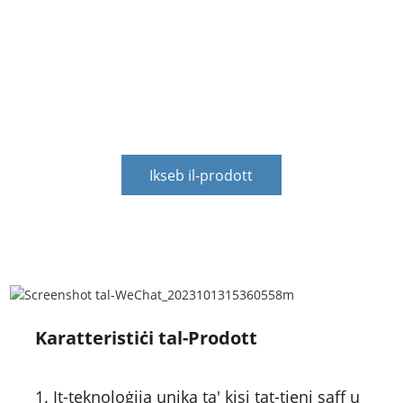
Servizzi finanzjarji biex isolvu d-diffikultà finanzjarja
tal-klijent. Jistgħu jnaqqsu r-riskju finanzjarju tal-
klijenti, isolvu l-problema li l-klijenti jkollhom bżonn
ilaħħqu mal-fondi ta' emerġenza, u jipprovdu appoġġ
finanzjarju stabbli għall-iżvilupp tal-klijenti.
Ikseb il-prodott
Karatteristiċi tal-Prodott
1. It-teknoloġija unika ta' kisi tat-tieni saff u