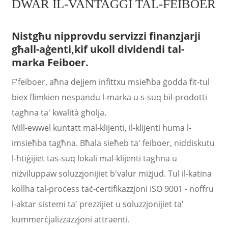
DWAR IL-VANTAĠĠI TAL-FEIBOER
Nistgħu nipprovdu servizzi finanzjarji
għall-aġenti,
kif ukoll dividendi tal-
marka Feiboer.
F'feiboer, aħna dejjem infittxu msieħba ġodda fit-tul
biex flimkien nespandu l-marka u s-suq bil-prodotti
tagħna ta' kwalità għolja.
Mill-ewwel kuntatt mal-klijenti, il-klijenti huma l-
imsieħba tagħna. Bħala sieħeb ta' feiboer, niddiskutu
a
l-ħtiġijiet tas-suq lokali mal-klijenti tagħna u
niżviluppaw soluzzjonijiet b'valur miżjud. Tul il-katina
kollha tal-proċess taċ-ċertifikazzjoni ISO 9001 - noffru
l-aktar sistemi ta' prezzijiet u soluzzjonijiet ta'
kummerċjalizzazzjoni attraenti.