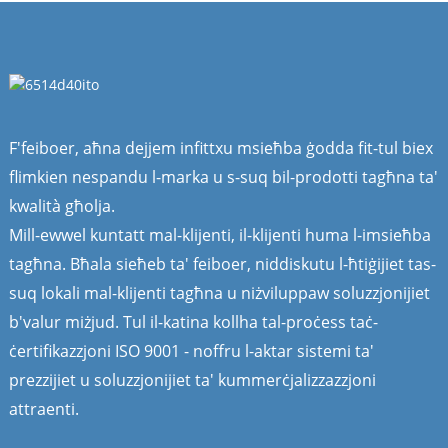
F'feiboer, aħna dejjem infittxu msieħba ġodda fit-tul biex
flimkien nespandu l-marka u s-suq bil-prodotti tagħna ta'
kwalità għolja.
Mill-ewwel kuntatt mal-klijenti, il-klijenti huma l-imsieħba
tagħna. Bħala sieħeb ta' feiboer, niddiskutu l-ħtiġijiet tas-
suq lokali mal-klijenti tagħna u niżviluppaw soluzzjonijiet
b'valur miżjud. Tul il-katina kollha tal-proċess taċ-
ċertifikazzjoni ISO 9001 - noffru l-aktar sistemi ta'
prezzijiet u soluzzjonijiet ta' kummerċjalizzazzjoni
attraenti.