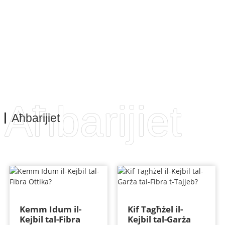
min-naħa operattiva.
Aħbarijiet
Aħbarijiet
Kemm Idum il-
Kif Tagħżel il-
Kejbil tal-Fibra
Kejbil tal-Garża