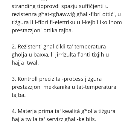
stranding tipprovdi spazju suffiċjenti u
reżistenza għat-tgħawwiġ għall-fibri ottiċi, u
tiżgura li l-fibri fl-elettriku u l-kejbil ikollhom
prestazzjoni ottika tajba.
2. Reżistenti għal ċikli ta' temperatura
għolja u baxxa, li jirriżulta f'anti-tixjiħ u
ħajja itwal.
3. Kontroll preċiż tal-proċess jiżgura
prestazzjoni mekkanika u tat-temperatura
tajba.
4. Materja prima ta' kwalità għolja tiżgura
ħajja twila ta' servizz għall-kejbils.