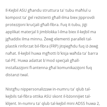
Il-Kejbil ASU għandu struttura ta' tubu maħlul u
kompost ta' ġel reżistenti għall-ilma biex jipprovdi
protezzjoni kruċjali għall-fibra. Fuq it-tubu, jiġi
applikat materjal li jimblokka l-ilma biex il-kejbil ma
jgħaddix ilma minnu. Żewġ elementi paralleli tal-
plastik rinforzat bil-fibra (FRP) jitqiegħdu fuq iż-żewġ
naħat. Il-kejbil huwa mgħotti b'kisja waħda ta' barra
tal-PE. Huwa adattat b'mod speċjali għall-
installazzjoni fl-antenna għal komunikazzjoni fuq
distanzi twal.
Nistgħu nippersonalizzaw in-numru ta' qlub tal-
kejbils tal-fibra ottika ASU skont il-bżonnijiet tal-
klijent. In-numru ta' qlub tal-kejbil mini ADSS huwa 2,