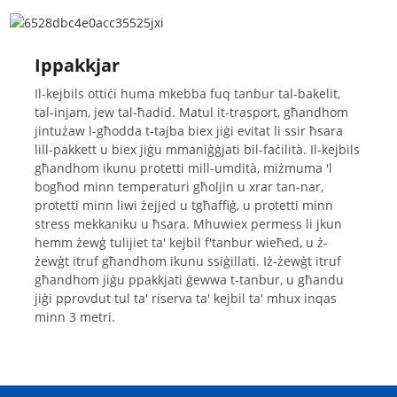
Ippakkjar
Il-kejbils ottiċi huma mkebba fuq tanbur tal-bakelit,
tal-injam, jew tal-ħadid. Matul it-trasport, għandhom
jintużaw l-għodda t-tajba biex jiġi evitat li ssir ħsara
lill-pakkett u biex jiġu mmaniġġjati bil-faċilità. Il-kejbils
għandhom ikunu protetti mill-umdità, miżmuma 'l
bogħod minn temperaturi għoljin u xrar tan-nar,
protetti minn liwi żejjed u tgħaffiġ, u protetti minn
stress mekkaniku u ħsara. Mhuwiex permess li jkun
hemm żewġ tulijiet ta' kejbil f'tanbur wieħed, u ż-
żewġt itruf għandhom ikunu ssiġillati. Iż-żewġt itruf
għandhom jiġu ppakkjati ġewwa t-tanbur, u għandu
jiġi pprovdut tul ta' riserva ta' kejbil ta' mhux inqas
minn 3 metri.