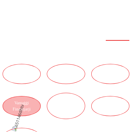
SEBA' VANTAĠĠI
TA' FEIBOER
Qawwa qawwija
VANTAĠĠI
VANTAĠĠI
VANTAĠĠI
TEKNIĊI
TAT-TIM
TAS-SERVIZZ
VANTAĠĠI
Vantaġġi
VANTAĠĠI
TAL-
Finanzjarji
TAL-PRODOTT
LOĠISTIKA