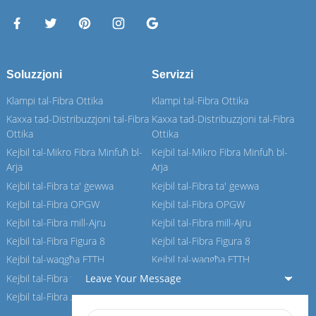
Soluzzjoni
Servizzi
Klampi tal-Fibra Ottika
Klampi tal-Fibra Ottika
Kaxxa tad-Distribuzzjoni tal-Fibra
Kaxxa tad-Distribuzzjoni tal-Fibra
Ottika
Ottika
Kejbil tal-Mikro Fibra Minfuħ bl-
Kejbil tal-Mikro Fibra Minfuħ bl-
Arja
Arja
Kejbil tal-Fibra ta' ġewwa
Kejbil tal-Fibra ta' ġewwa
Kejbil tal-Fibra OPGW
Kejbil tal-Fibra OPGW
Kejbil tal-Fibra mill-Ajru
Kejbil tal-Fibra mill-Ajru
Kejbil tal-Fibra Figura 8
Kejbil tal-Fibra Figura 8
Kejbil tal-waqgħa FTTH
Kejbil tal-waqgħa FTTH
Kejbil tal-Fibra tal-ASU
Kejbil tal-Fibra tal-ASU
Leave Your Message
Kejbil tal-Fibra ADSS
Kejbil tal-Fibra ADSS