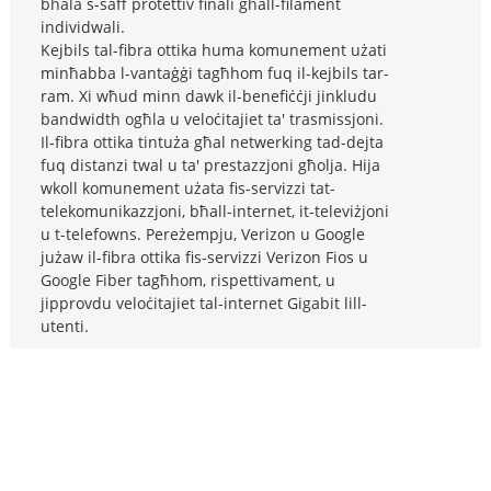
bħala s-saff protettiv finali għall-filament
individwali.
Kejbils tal-fibra ottika huma komunement użati
minħabba l-vantaġġi tagħhom fuq il-kejbils tar-
ram. Xi wħud minn dawk il-benefiċċji jinkludu
bandwidth ogħla u veloċitajiet ta' trasmissjoni.
Il-fibra ottika tintuża għal netwerking tad-dejta
fuq distanzi twal u ta' prestazzjoni għolja. Hija
wkoll komunement użata fis-servizzi tat-
telekomunikazzjoni, bħall-internet, it-televiżjoni
u t-telefowns. Pereżempju, Verizon u Google
jużaw il-fibra ottika fis-servizzi Verizon Fios u
Google Fiber tagħhom, rispettivament, u
jipprovdu veloċitajiet tal-internet Gigabit lill-
utenti.