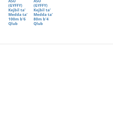
ASU
ASU
(GYFFY)
(GYFFY)
Kejbil ta'
Kejbil ta'
Medda ta'
Medda ta'
100m b'6
80m b'4
Qlub
Qlub
Servizzi
Finanzjarji
B'Xejn (Kreditu)