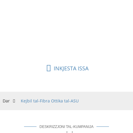
ta' 80m jew 120m. Minħabba li huwa awto-
supportjat u totalment dielettriku, għandu
membru ta' saħħa FRP bħala element ta' trazzjoni,
u b'hekk jevita skariki elettriċi fin-netwerks. Huwa
faċli biex timmaniġġah u tinstallah, u telimina l-
ħtieġa li jintużaw kordi jew ertjar.
INKJESTA ISSA
Dar
Kejbil tal-Fibra Ottika tal-ASU
DESKRIZZJONI TAL-KUMPANIJA