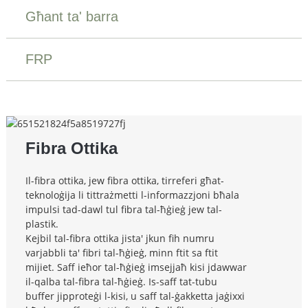
Għant ta' barra
FRP
Fibra Ottika
Il-fibra ottika, jew fibra ottika, tirreferi għat-
teknoloġija li tittrażmetti l-informazzjoni bħala
impulsi tad-dawl tul fibra tal-ħġieġ jew tal-
plastik.
Kejbil tal-fibra ottika jista' jkun fih numru
varjabbli ta' fibri tal-ħġieġ, minn ftit sa ftit
mijiet. Saff ieħor tal-ħġieġ imsejjaħ kisi jdawwar
il-qalba tal-fibra tal-ħġieġ. Is-saff tat-tubu
buffer jipproteġi l-kisi, u saff tal-ġakketta jaġixxi