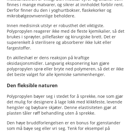
finnes i mange matvarer, og sikrer at innholdet forblir rent.
Derfor finner du den i yoghurtbokser, flaskekorker og
mikrobølgeovnvennlige beholdere.
Innen medisinsk utstyr er robusthet det viktigste.
Polypropylen reagerer ikke med de fleste kjemikalier, så det
brukes i sprøyter, pilleflasker og kirurgiske brett. Det er
superenkelt å sterilisere og absorberer ikke lukt eller
fargestoffer.
En akilleshæl er dens reaksjon på kraftige
oksidasjonsmidler. Langvarig eksponering kan gjøre
polypropylen sprø eller bryte ned polymeren, så det er ikke
det beste valget for alle kjemiske sammenhenger.
Den fleksible naturen
Polypropylen bøyer seg i stedet for å sprekke, noe som gjør
det mulig for designere å lage lokk med klikkfeste, levende
hengsler og bøybare skjøter. Denne elastisiteten gjør at
plasten tåler røff behandling uten å sprekke.
Den høye bruddforlengelsen er en bonus for gjenstander
som må bøye seg eller vri seg. Tenk for eksempel på