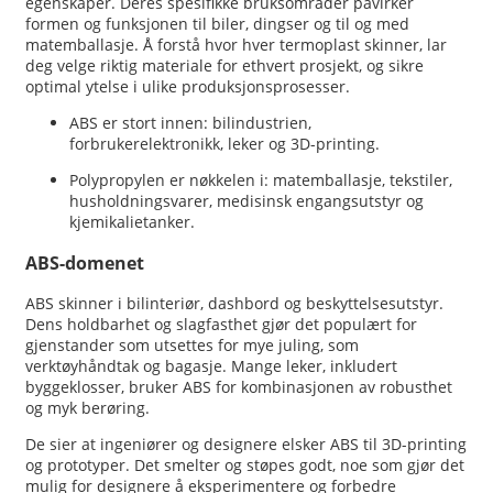
egenskaper. Deres spesifikke bruksområder påvirker
formen og funksjonen til biler, dingser og til og med
matemballasje. Å forstå hvor hver termoplast skinner, lar
deg velge riktig materiale for ethvert prosjekt, og sikre
optimal ytelse i ulike produksjonsprosesser.
ABS er stort innen: bilindustrien,
forbrukerelektronikk, leker og 3D-printing.
Polypropylen er nøkkelen i: matemballasje, tekstiler,
husholdningsvarer, medisinsk engangsutstyr og
kjemikalietanker.
ABS-domenet
ABS skinner i bilinteriør, dashbord og beskyttelsesutstyr.
Dens holdbarhet og slagfasthet gjør det populært for
gjenstander som utsettes for mye juling, som
verktøyhåndtak og bagasje. Mange leker, inkludert
byggeklosser, bruker ABS for kombinasjonen av robusthet
og myk berøring.
De sier at ingeniører og designere elsker ABS til 3D-printing
og prototyper. Det smelter og støpes godt, noe som gjør det
mulig for designere å eksperimentere og forbedre