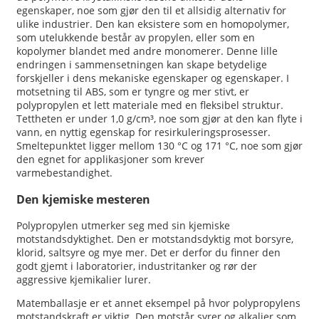
egenskaper, noe som gjør den til et allsidig alternativ for
ulike industrier. Den kan eksistere som en homopolymer,
som utelukkende består av propylen, eller som en
kopolymer blandet med andre monomerer. Denne lille
endringen i sammensetningen kan skape betydelige
forskjeller i dens mekaniske egenskaper og egenskaper. I
motsetning til ABS, som er tyngre og mer stivt, er
polypropylen et lett materiale med en fleksibel struktur.
Tettheten er under 1,0 g/cm³, noe som gjør at den kan flyte i
vann, en nyttig egenskap for resirkuleringsprosesser.
Smeltepunktet ligger mellom 130 °C og 171 °C, noe som gjør
den egnet for applikasjoner som krever
varmebestandighet.
Den kjemiske mesteren
Polypropylen utmerker seg med sin kjemiske
motstandsdyktighet. Den er motstandsdyktig mot borsyre,
klorid, saltsyre og mye mer. Det er derfor du finner den
godt gjemt i laboratorier, industritanker og rør der
aggressive kjemikalier lurer.
Matemballasje er et annet eksempel på hvor polypropylens
motstandskraft er viktig. Den motstår syrer og alkalier som