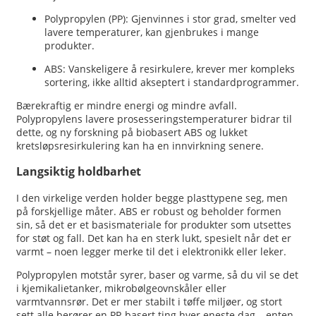
Polypropylen (PP): Gjenvinnes i stor grad, smelter ved
lavere temperaturer, kan gjenbrukes i mange
produkter.
ABS: Vanskeligere å resirkulere, krever mer kompleks
sortering, ikke alltid akseptert i standardprogrammer.
Bærekraftig er mindre energi og mindre avfall.
Polypropylens lavere prosesseringstemperaturer bidrar til
dette, og ny forskning på biobasert ABS og lukket
kretsløpsresirkulering kan ha en innvirkning senere.
Langsiktig holdbarhet
I den virkelige verden holder begge plasttypene seg, men
på forskjellige måter. ABS er robust og beholder formen
sin, så det er et basismateriale for produkter som utsettes
for støt og fall. Det kan ha en sterk lukt, spesielt når det er
varmt – noen legger merke til det i elektronikk eller leker.
Polypropylen motstår syrer, baser og varme, så du vil se det
i kjemikalietanker, mikrobølgeovnskåler eller
varmtvannsrør. Det er mer stabilt i tøffe miljøer, og stort
sett alle berører en PP-basert ting hver eneste dag – enten