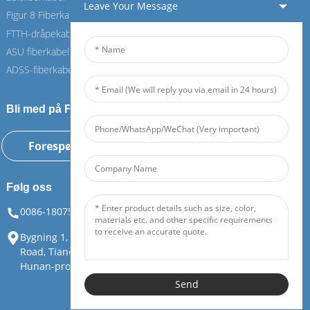
Leave Your Message
Figur 8 Fiberkabel
Figur 8 Fiberkabel
FTTH-dråpekabel
FTTH-dråpekabel
ASU fiberkabel
ASU fiberkabel
ADSS-fiberkabel
ADSS-fiberkabel
Bli med på Feiboer-dagen vår
Forespørsel nå
Følg oss
0086-18075108880
info@feiboer.com.cn
Bygning 1, Zhongjianbaobao Mansion, nr. 30, Lianhu 3rd
Road, Tianding Street, Yuelu-distriktet, Changsha City,
Hunan-provinsen
Send