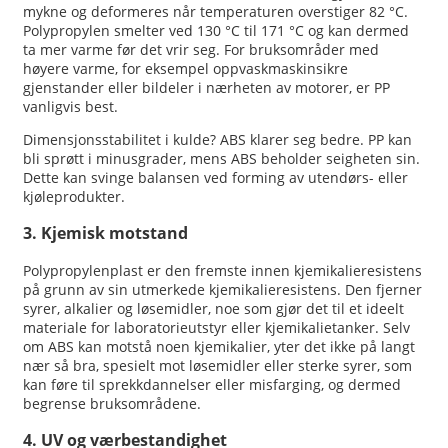
mykne og deformeres når temperaturen overstiger 82 °C.
Polypropylen smelter ved 130 °C til 171 °C og kan dermed
ta mer varme før det vrir seg. For bruksområder med
høyere varme, for eksempel oppvaskmaskinsikre
gjenstander eller bildeler i nærheten av motorer, er PP
vanligvis best.
Dimensjonsstabilitet i kulde? ABS klarer seg bedre. PP kan
bli sprøtt i minusgrader, mens ABS beholder seigheten sin.
Dette kan svinge balansen ved forming av utendørs- eller
kjøleprodukter.
3. Kjemisk motstand
Polypropylenplast er den fremste innen kjemikalieresistens
på grunn av sin utmerkede kjemikalieresistens. Den fjerner
syrer, alkalier og løsemidler, noe som gjør det til et ideelt
materiale for laboratorieutstyr eller kjemikalietanker. Selv
om ABS kan motstå noen kjemikalier, yter det ikke på langt
nær så bra, spesielt mot løsemidler eller sterke syrer, som
kan føre til sprekkdannelser eller misfarging, og dermed
begrense bruksområdene.
4. UV og værbestandighet