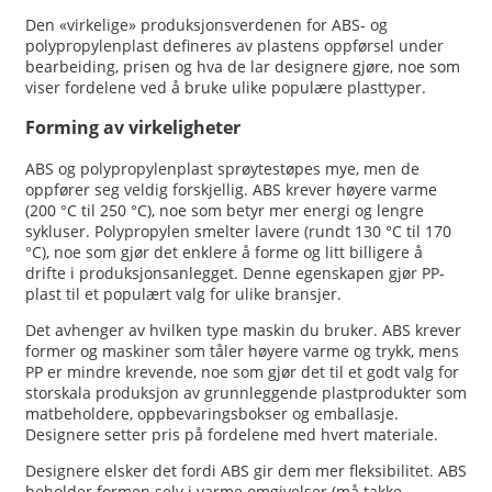
Den «virkelige» produksjonsverdenen for ABS- og
polypropylenplast defineres av plastens oppførsel under
bearbeiding, prisen og hva de lar designere gjøre, noe som
viser fordelene ved å bruke ulike populære plasttyper.
Forming av virkeligheter
ABS og polypropylenplast sprøytestøpes mye, men de
oppfører seg veldig forskjellig. ABS krever høyere varme
(200 °C til 250 °C), noe som betyr mer energi og lengre
sykluser. Polypropylen smelter lavere (rundt 130 °C til 170
°C), noe som gjør det enklere å forme og litt billigere å
drifte i produksjonsanlegget. Denne egenskapen gjør PP-
plast til et populært valg for ulike bransjer.
Det avhenger av hvilken type maskin du bruker. ABS krever
former og maskiner som tåler høyere varme og trykk, mens
PP er mindre krevende, noe som gjør det til et godt valg for
storskala produksjon av grunnleggende plastprodukter som
matbeholdere, oppbevaringsbokser og emballasje.
Designere setter pris på fordelene med hvert materiale.
Designere elsker det fordi ABS gir dem mer fleksibilitet. ABS
beholder formen selv i varme omgivelser (må takke