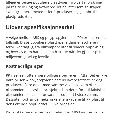
tillegg er begge populære plasttyper involvert i forskning
på resirkulering og avfallsreduksjon, ettersom selskaper
søker grønnere metoder for å produsere og gjenbruke
plastprodukter.
Utover spesifikasjonsarket
Å velge mellom ABS og polypropylenplast (PP) er mer enn et
tallspill. Disse populære plasttypene danner stoffene vi
forbruker daglig, fra bilkomponenter til snacksinnpakning,
og hver av dem har sin egen historie når det gjelder pris,
miljøvennlighet og levetid.
Kostnadsligningen
PP viser seg ofte å være billigere per kg enn ABS. Det er ikke
bare prisen – polypropylenplastens lavere tetthet lar deg
produsere flere deler med samme vekt, noe som øker
økonomien. I storskalaprosjekter kan dette føre til faktiske
økonomier – spesielt for varer produsert i store volum.
Dessuten bidrar de mekaniske egenskapene til PP-plast til
dens økende popularitet i ulike bransjer.
Det er ikke bare prisen som betyr noe. ABS kan trenge mer