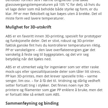
glassovergangstemperaturen på 105 °C for det), så hvis du
vil lage deler som må beholde både styrke og form, er du
klar. PP er mer fleksibelt og kan bøyes uten å brekke. Det vil
miste form ved lavere temperaturer.
Mulighet for 3D-utskrift
ABS er en favoritt innen 3D-printing, spesielt for prototyper
og funksjonelle deler. Det er stivt, robust og 3D-printer
faktisk ganske fint hvis du kontrollerer temperaturen riktig.
PP er vanskeligere – den lave overflateenergien gjør det
vanskelig å feste seg til byggeplaten, og det vrir seg
betydelig når det kjøles ned.
ABS er et utmerket valg for ingeniører som ser etter raske
mock-ups eller spesialtilpassede deler som tåler litt stress.
PP kan 3D-printes, men det krever spesielle triks – varme
senger, lim osv. – for å få det til. Vridning og dårlig vedheft
setter fortsatt ting i stykker. Det finnes noen nye 3D-
printere og filamenter som gjør PP enklere å bruke, men det
er fortsatt ikke så enkelt som ABS.
Sammenføyning og binding