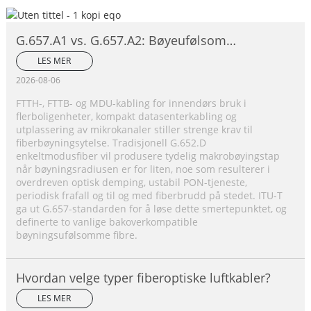
G.657.A1 vs. G.657.A2: Bøyeufølsom
enkeltmodusfiber – fullstendig
LES MER
sammenligning
2026-08-06
FTTH-, FTTB- og MDU-kabling for innendørs bruk i
flerboligenheter, kompakt datasenterkabling og
utplassering av mikrokanaler stiller strenge krav til
fiberbøyningsytelse. Tradisjonell G.652.D
enkeltmodusfiber vil produsere tydelig makrobøyingstap
når bøyningsradiusen er for liten, noe som resulterer i
overdreven optisk demping, ustabil PON-tjeneste,
periodisk frafall og til og med fiberbrudd på stedet. ITU-T
ga ut G.657-standarden for å løse dette smertepunktet, og
definerte to vanlige bakoverkompatible
bøyningsufølsomme fibre.
Hvordan velge typer fiberoptiske luftkabler?
LES MER