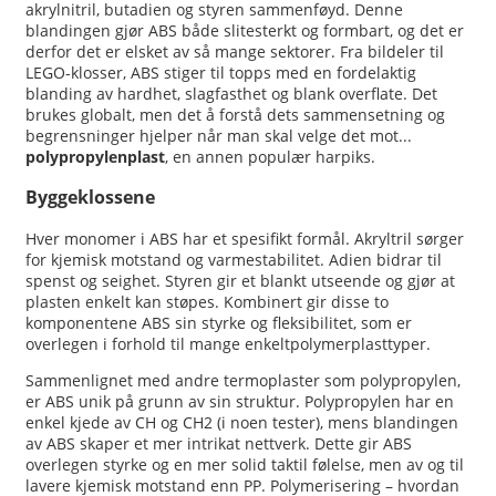
akrylnitril, butadien og styren sammenføyd. Denne
blandingen gjør ABS både slitesterkt og formbart, og det er
derfor det er elsket av så mange sektorer. Fra bildeler til
LEGO-klosser, ABS stiger til topps med en fordelaktig
blanding av hardhet, slagfasthet og blank overflate. Det
brukes globalt, men det å forstå dets sammensetning og
begrensninger hjelper når man skal velge det mot...
polypropylenplast
, en annen populær harpiks.
Byggeklossene
Hver monomer i ABS har et spesifikt formål. Akryltril sørger
for kjemisk motstand og varmestabilitet. Adien bidrar til
spenst og seighet. Styren gir et blankt utseende og gjør at
plasten enkelt kan støpes. Kombinert gir disse to
komponentene ABS sin styrke og fleksibilitet, som er
overlegen i forhold til mange enkeltpolymerplasttyper.
Sammenlignet med andre termoplaster som polypropylen,
er ABS unik på grunn av sin struktur. Polypropylen har en
enkel kjede av CH og CH2 (i noen tester), mens blandingen
av ABS skaper et mer intrikat nettverk. Dette gir ABS
overlegen styrke og en mer solid taktil følelse, men av og til
lavere kjemisk motstand enn PP. Polymerisering – hvordan