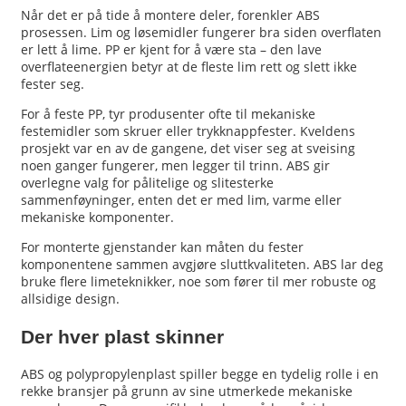
Når det er på tide å montere deler, forenkler ABS
prosessen. Lim og løsemidler fungerer bra siden overflaten
er lett å lime. PP er kjent for å være sta – den lave
overflateenergien betyr at de fleste lim rett og slett ikke
fester seg.
For å feste PP, tyr produsenter ofte til mekaniske
festemidler som skruer eller trykknappfester. Kveldens
prosjekt var en av de gangene, det viser seg at sveising
noen ganger fungerer, men legger til trinn. ABS gir
overlegne valg for pålitelige og slitesterke
sammenføyninger, enten det er med lim, varme eller
mekaniske komponenter.
For monterte gjenstander kan måten du fester
komponentene sammen avgjøre sluttkvaliteten. ABS lar deg
bruke flere limeteknikker, noe som fører til mer robuste og
allsidige design.
Der hver plast skinner
ABS og polypropylenplast spiller begge en tydelig rolle i en
rekke bransjer på grunn av sine utmerkede mekaniske