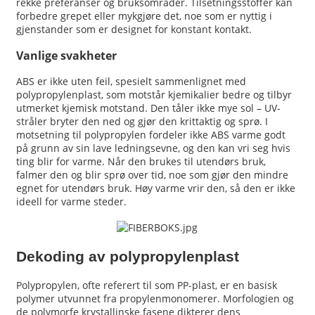
rekke preferanser og bruksområder. Tilsetningsstoffer kan
forbedre grepet eller mykgjøre det, noe som er nyttig i
gjenstander som er designet for konstant kontakt.
Vanlige svakheter
ABS er ikke uten feil, spesielt sammenlignet med
polypropylenplast, som motstår kjemikalier bedre og tilbyr
utmerket kjemisk motstand. Den tåler ikke mye sol – UV-
stråler bryter den ned og gjør den krittaktig og sprø. I
motsetning til polypropylen fordeler ikke ABS varme godt
på grunn av sin lave ledningsevne, og den kan vri seg hvis
ting blir for varme. Når den brukes til utendørs bruk,
falmer den og blir sprø over tid, noe som gjør den mindre
egnet for utendørs bruk. Høy varme vrir den, så den er ikke
ideell for varme steder.
Dekoding av polypropylenplast
Polypropylen, ofte referert til som PP-plast, er en basisk
polymer utvunnet fra propylenmonomerer. Morfologien og
de polymorfe krystallinske fasene dikterer dens