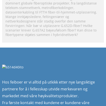
dominert globale fiberoptiske prosjekter, fra langdistanse
telekom-stamnettverk, metrofiberkoblinger,
datasenterkabling til FTTH fiber-til-hjemmet-utplassering.
Mange innkjøpsledere, feltingeniører og
nettverksdesignere står stadig overfor den samme
forvirringen: Når bør vi utplassere G.652D-fiber? Hvilke
scenarier krever G.657A2 bøyeufølsom fiber? Kan disse to
fibertypene skjøtes sammen i hybridnettverk?
Hos feiboer er vi alltid på utkikk etter nye langsiktige
partnere for å i fellesskap utvide merkevaren og
markedet med våre høykvalitetsprodukter.
Fra første kontakt med kundene er kundene våre