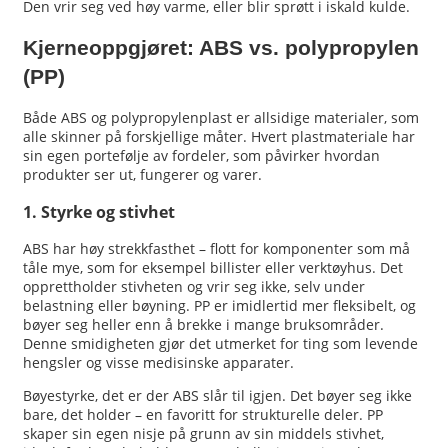
Den vrir seg ved høy varme, eller blir sprøtt i iskald kulde.
Kjerneoppgjøret: ABS vs. polypropylen
(PP)
Både ABS og polypropylenplast er allsidige materialer, som
alle skinner på forskjellige måter. Hvert plastmateriale har
sin egen portefølje av fordeler, som påvirker hvordan
produkter ser ut, fungerer og varer.
1. Styrke og stivhet
ABS har høy strekkfasthet – flott for komponenter som må
tåle mye, som for eksempel billister eller verktøyhus. Det
opprettholder stivheten og vrir seg ikke, selv under
belastning eller bøyning. PP er imidlertid mer fleksibelt, og
bøyer seg heller enn å brekke i mange bruksområder.
Denne smidigheten gjør det utmerket for ting som levende
hengsler og visse medisinske apparater.
Bøyestyrke, det er der ABS slår til igjen. Det bøyer seg ikke
bare, det holder – en favoritt for strukturelle deler. PP
skaper sin egen nisje på grunn av sin middels stivhet,