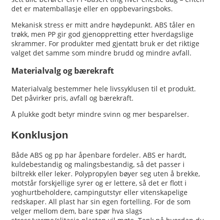
det er matemballasje eller en oppbevaringsboks.
Mekanisk stress er mitt andre høydepunkt. ABS tåler en
trøkk, men PP gir god gjenoppretting etter hverdagslige
skrammer. For produkter med gjentatt bruk er det riktige
valget det samme som mindre brudd og mindre avfall.
Materialvalg og bærekraft
Materialvalg bestemmer hele livssyklusen til et produkt.
Det påvirker pris, avfall og bærekraft.
Å plukke godt betyr mindre svinn og mer besparelser.
Konklusjon
Både ABS og pp har åpenbare fordeler. ABS er hardt,
kuldebestandig og malingsbestandig, så det passer i
biltrekk eller leker. Polypropylen bøyer seg uten å brekke,
motstår forskjellige syrer og er lettere, så det er flott i
yoghurtbeholdere, campingutstyr eller vitenskapelige
redskaper. All plast har sin egen fortelling. For de som
velger mellom dem, bare spør hva slags