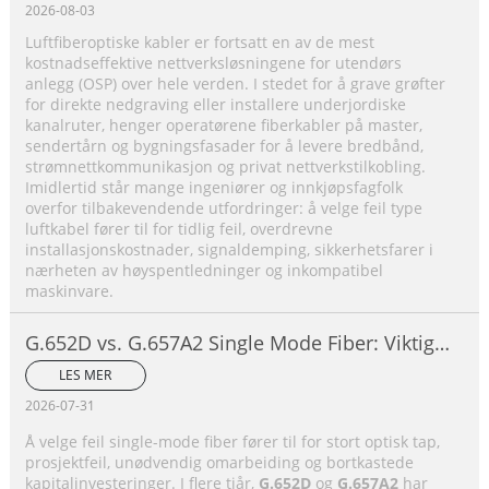
2026-08-03
Luftfiberoptiske kabler er fortsatt en av de mest
kostnadseffektive nettverksløsningene for utendørs
anlegg (OSP) over hele verden. I stedet for å grave grøfter
for direkte nedgraving eller installere underjordiske
kanalruter, henger operatørene fiberkabler på master,
sendertårn og bygningsfasader for å levere bredbånd,
strømnettkommunikasjon og privat nettverkstilkobling.
Imidlertid står mange ingeniører og innkjøpsfagfolk
overfor tilbakevendende utfordringer: å velge feil type
luftkabel fører til for tidlig feil, overdrevne
installasjonskostnader, signaldemping, sikkerhetsfarer i
nærheten av høyspentledninger og inkompatibel
maskinvare.
G.652D vs. G.657A2 Single Mode Fiber: Viktige
forskjeller, ytelsessammenligning og
LES MER
veiledning for valg av applikasjon
2026-07-31
Å velge feil single-mode fiber fører til for stort optisk tap,
prosjektfeil, unødvendig omarbeiding og bortkastede
kapitalinvesteringer. I flere tiår,
G.652D
og
G.657A2
har