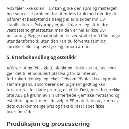
ABS tåler ikke solen – UV kan gjøre den sprø og misfarget,
noe som er et problem for utendørs bruk med mindre du
påfører et beskyttende belegg eller blander inn UV-
stabilisatorer. Polypropylenplast klarer seg litt bedre i
værbestandighetstester, men den er heller ikke UV-
bestandig. Begge materialene krever støtte for å tåle lange
utendørsforhold; uten den kan du forvente falming,
sprekker eller tap av styrke gjennom årene.
5. Etterbehandling og estetikk
ABS ser ut og føles glatt, blankt og eksklusivt ut, noe som
gjør det til et populært plastvalg for bilinteriør,
forbrukerteknologi og leker. Selv om PP-plast ikke oppnår
samme glans, absorberer den pigment godt og kan
tekstureres for både grep og estetikk. Designere foretrekker
ofte ABS på grunn av sin utmerkede kjemiske motstand og
estetiske appell, mens de velger PP-materiale på grunn av
dets overkommelige pris og fleksibilitet i spesifikke
bruksområder.
Produksjon og prosessering