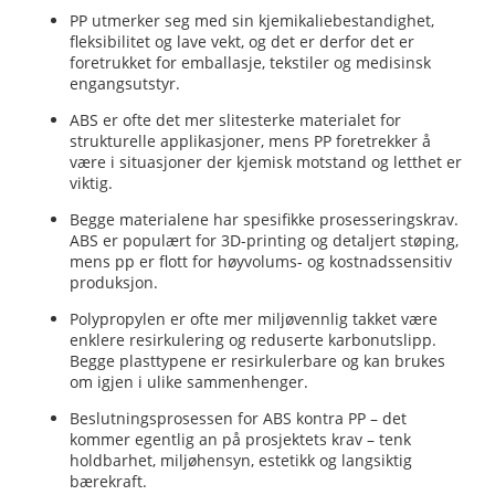
PP utmerker seg med sin kjemikaliebestandighet,
fleksibilitet og lave vekt, og det er derfor det er
foretrukket for emballasje, tekstiler og medisinsk
engangsutstyr.
ABS er ofte det mer slitesterke materialet for
strukturelle applikasjoner, mens PP foretrekker å
være i situasjoner der kjemisk motstand og letthet er
viktig.
Begge materialene har spesifikke prosesseringskrav.
ABS er populært for 3D-printing og detaljert støping,
mens pp er flott for høyvolums- og kostnadssensitiv
produksjon.
Polypropylen er ofte mer miljøvennlig takket være
a
enklere resirkulering og reduserte karbonutslipp.
Begge plasttypene er resirkulerbare og kan brukes
om igjen i ulike sammenhenger.
Beslutningsprosessen for ABS kontra PP – det
kommer egentlig an på prosjektets krav – tenk
holdbarhet, miljøhensyn, estetikk og langsiktig
bærekraft.