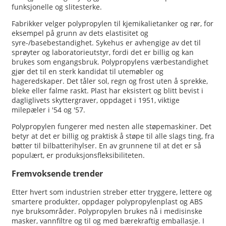
funksjonelle og slitesterke.
Fabrikker velger polypropylen til kjemikalietanker og rør, for
eksempel på grunn av dets elastisitet og
syre-/basebestandighet. Sykehus er avhengige av det til
sprøyter og laboratorieutstyr, fordi det er billig og kan
brukes som engangsbruk. Polypropylens værbestandighet
gjør det til en sterk kandidat til utemøbler og
hageredskaper. Det tåler sol, regn og frost uten å sprekke,
bleke eller falme raskt. Plast har eksistert og blitt bevist i
dagliglivets skyttergraver, oppdaget i 1951, viktige
milepæler i '54 og '57.
Polypropylen fungerer med nesten alle støpemaskiner. Det
betyr at det er billig og praktisk å støpe til alle slags ting, fra
bøtter til bilbatterihylser. En av grunnene til at det er så
populært, er produksjonsfleksibiliteten.
Fremvoksende trender
Etter hvert som industrien streber etter tryggere, lettere og
smartere produkter, oppdager polypropylenplast og ABS
nye bruksområder. Polypropylen brukes nå i medisinske
masker, vannfiltre og til og med bærekraftig emballasje. I