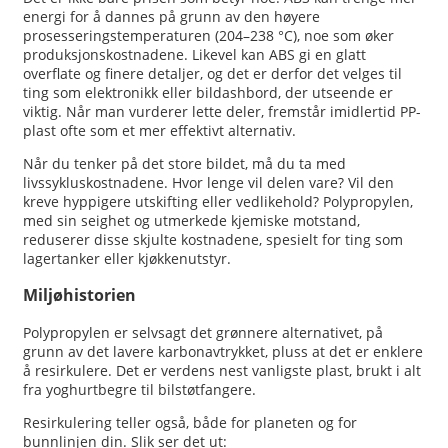
energi for å dannes på grunn av den høyere
prosesseringstemperaturen (204–238 °C), noe som øker
produksjonskostnadene. Likevel kan ABS gi en glatt
overflate og finere detaljer, og det er derfor det velges til
ting som elektronikk eller bildashbord, der utseende er
viktig. Når man vurderer lette deler, fremstår imidlertid PP-
plast ofte som et mer effektivt alternativ.
Når du tenker på det store bildet, må du ta med
livssykluskostnadene. Hvor lenge vil delen vare? Vil den
kreve hyppigere utskifting eller vedlikehold? Polypropylen,
med sin seighet og utmerkede kjemiske motstand,
reduserer disse skjulte kostnadene, spesielt for ting som
lagertanker eller kjøkkenutstyr.
Miljøhistorien
Polypropylen er selvsagt det grønnere alternativet, på
grunn av det lavere karbonavtrykket, pluss at det er enklere
å resirkulere. Det er verdens nest vanligste plast, brukt i alt
fra yoghurtbegre til bilstøtfangere.
Resirkulering teller også, både for planeten og for
bunnlinjen din. Slik ser det ut: