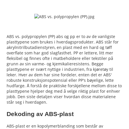
ABS vs. polypropylen (PP) abs og pp er to av de vanligste
plasttypene som brukes i hverdagsprodukter. ABS står for
akrylnitrilbutadienstyren, en plast med en hard og tøff
overflate som har god slagfasthet. PP er lettere, litt mer
fleksibel og finnes ofte i matbeholdere eller tekstiler på
grunn av sin varme- og kjemikalieresistens. Begge
plasttypene er svært nyttige i industrien, fra kjøretøy til
leker. Hver av dem har sine fordeler, enten det er ABS'
robuste konstruksjonspotensial eller PP's bøyelige, lette
hudfarge. Å forstå de praktiske forskjellene mellom disse to
plasttypene hjelper deg med å velge riktig plast for enhver
jobb. Den siste detaljen viser hvordan disse materialene
står seg i hverdagen.
Dekoding av ABS-plast
ABS-plast er en kopolymerblanding som består av