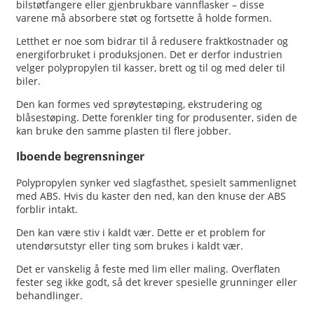
bilstøtfangere eller gjenbrukbare vannflasker – disse
varene må absorbere støt og fortsette å holde formen.
Letthet er noe som bidrar til å redusere fraktkostnader og
energiforbruket i produksjonen. Det er derfor industrien
velger polypropylen til kasser, brett og til og med deler til
biler.
Den kan formes ved sprøytestøping, ekstrudering og
blåsestøping. Dette forenkler ting for produsenter, siden de
kan bruke den samme plasten til flere jobber.
Iboende begrensninger
Polypropylen synker ved slagfasthet, spesielt sammenlignet
med ABS. Hvis du kaster den ned, kan den knuse der ABS
forblir intakt.
Den kan være stiv i kaldt vær. Dette er et problem for
utendørsutstyr eller ting som brukes i kaldt vær.
Det er vanskelig å feste med lim eller maling. Overflaten
fester seg ikke godt, så det krever spesielle grunninger eller
behandlinger.