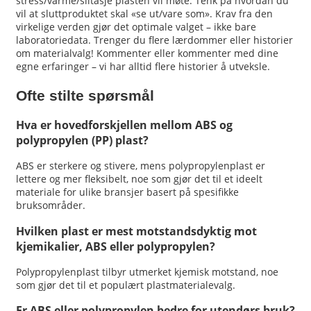
stress/varme/slitasje plasten vil møte. Tenk på hvordan du
vil at sluttproduktet skal «se ut/vare som». Krav fra den
virkelige verden gjør det optimale valget – ikke bare
laboratoriedata. Trenger du flere lærdommer eller historier
om materialvalg! Kommenter eller kommenter med dine
egne erfaringer – vi har alltid flere historier å utveksle.
Ofte stilte spørsmål
Hva er hovedforskjellen mellom ABS og
polypropylen (PP) plast?
ABS er sterkere og stivere, mens polypropylenplast er
lettere og mer fleksibelt, noe som gjør det til et ideelt
materiale for ulike bransjer basert på spesifikke
bruksområder.
Hvilken plast er mest motstandsdyktig mot
kjemikalier, ABS eller polypropylen?
Polypropylenplast tilbyr utmerket kjemisk motstand, noe
som gjør det til et populært plastmaterialevalg.
Er ABS eller polypropylen bedre for utendørs bruk?