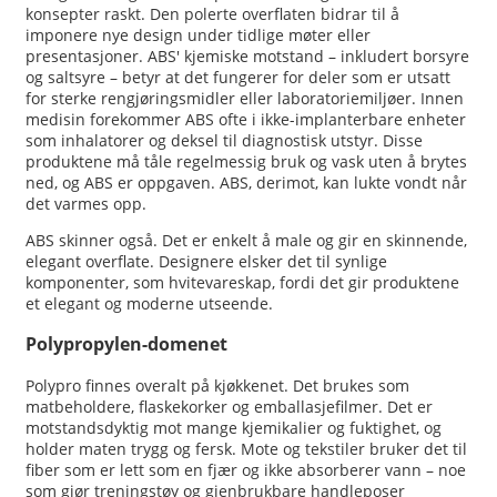
konsepter raskt. Den polerte overflaten bidrar til å
imponere nye design under tidlige møter eller
presentasjoner. ABS' kjemiske motstand – inkludert borsyre
og saltsyre – betyr at det fungerer for deler som er utsatt
for sterke rengjøringsmidler eller laboratoriemiljøer. Innen
medisin forekommer ABS ofte i ikke-implanterbare enheter
som inhalatorer og deksel til diagnostisk utstyr. Disse
produktene må tåle regelmessig bruk og vask uten å brytes
ned, og ABS er oppgaven. ABS, derimot, kan lukte vondt når
det varmes opp.
ABS skinner også. Det er enkelt å male og gir en skinnende,
elegant overflate. Designere elsker det til synlige
komponenter, som hvitevareskap, fordi det gir produktene
et elegant og moderne utseende.
Polypropylen-domenet
Polypro finnes overalt på kjøkkenet. Det brukes som
matbeholdere, flaskekorker og emballasjefilmer. Det er
motstandsdyktig mot mange kjemikalier og fuktighet, og
holder maten trygg og fersk. Mote og tekstiler bruker det til
fiber som er lett som en fjær og ikke absorberer vann – noe
som gjør treningstøy og gjenbrukbare handleposer