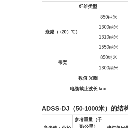
纤维类型
850纳米
1300纳米
衰减（+20）
℃
）
1310纳米
1550纳米
850纳米
带宽
1300纳米
数值
光圈
电缆截止波长 λcc
ADSS-DJ（50-1000米）的
参考重量（千
克/公里）
参考值：外径
建议每日