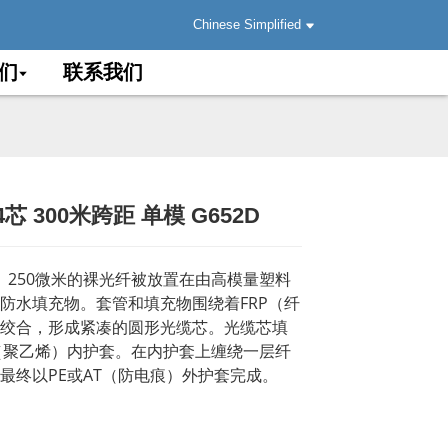
Chinese Simplified
们
联系我们
4芯 300米跨距 单模 G652D
.
.
Load
Load
。250微米的裸光纤被放置在由高模量塑料
防水填充物。套管和填充物围绕着FRP（纤
绞合，形成紧凑的圆形光缆芯。光缆芯填
（聚乙烯）内护套。在内护套上缠绕一层纤
最终以PE或AT（防电痕）外护套完成。