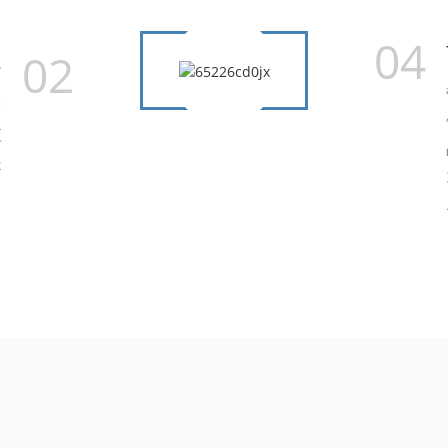
04
02
务
它
应
提
。