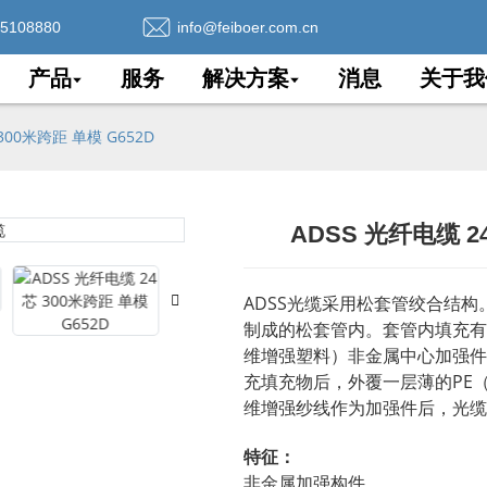
75108880
info@feiboer.com.cn
产品
服务
解决方案
消息
关于我
300米跨距 单模 G652D
ADSS 光纤电缆 2
Loading..
Loading..
ADSS光缆采用松套管绞合结构
制成的松套管内。套管内填充有
维增强塑料）非金属中心加强件
充填充物后，外覆一层薄的PE
维增强纱线作为加强件后，光缆
特征：
非金属加强构件