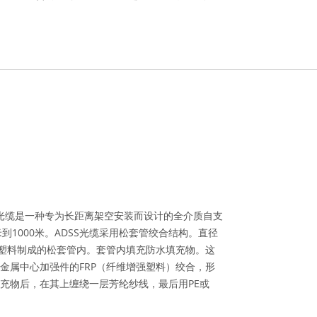
00米光缆是一种专为长距离架空安装而设计的全介质自支
米到1000米。ADSS光缆采用松套管绞合结构。直径
量塑料制成的松套管内。套管内填充防水填充物。这
金属中心加强件的FRP（纤维增强塑料）绞合，形
充物后，在其上缠绕一层芳纶纱线，最后用PE或