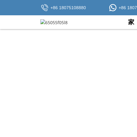
+86 18075108880
+86 180
家
ADSS光纤电缆，价格非常合理。
我们的产品系列可让您根据需要找到并获得
凭借专业的服务，费博尔已发展成为业内信誉卓