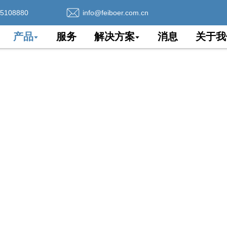
75108880
info@feiboer.com.cn
产品
服务
解决方案
消息
关于我
ADSS光纤电缆
合适的 ADSS 电缆。
著、久经考验的 ADSS 电缆制造商。