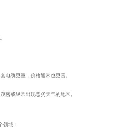
境。
。
护套电缆更重，价格通常也更贵。
被茂密或经常出现恶劣天气的地区。
个领域：