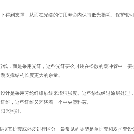
力下得到支撑，从而在光缆的使用寿命内保持低光损耗。保护套
属导线，而是采用光纤，这些光纤要么封装在松散的缓冲管中，
光缆支撑结构长度更大的余量。
构设计是采用芳纶纤维纱线来增强强度。这些纱线经过涂层处理
根纤维，这些纤维又环绕着一个中央塑料芯。
和阳光照射。
可根据其护套或外皮进行区分，最常见的类型是单护套和双护套设