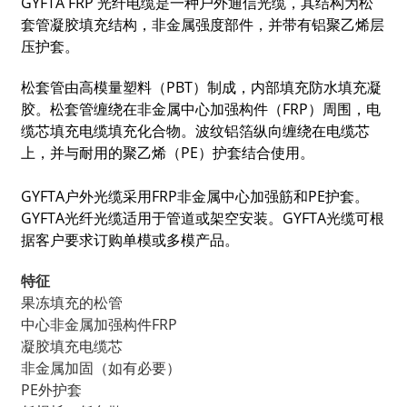
GYFTA FRP 光纤电缆是一种户外通信光缆，其结构为松
套管凝胶填充结构，非金属强度部件，并带有铝聚乙烯层
压护套。
松套管由高模量塑料（PBT）制成，内部填充防水填充凝
胶。松套管缠绕在非金属中心加强构件（FRP）周围，电
缆芯填充电缆填充化合物。波纹铝箔纵向缠绕在电缆芯
上，并与耐用的聚乙烯（PE）护​​套结合使用。
GYFTA户外光缆采用FRP非金属中心加强筋和PE护套。
GYFTA光纤光缆适用于管道或架空安装。GYFTA光缆可根
据客户要求订购单模或多模产品。
特征
果冻填充的松管
中心非金属加强构件FRP
凝胶填充电缆芯
非金属加固（如有必要）
PE外护套