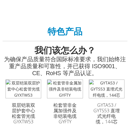
特色产品
我们该怎么办？
为确保产品质量符合国际标准要求，我们始终注
重产品质量和可靠性，并已获得 ISO9001、
CE、RoHS 等产品认证。
GYFTA53 铠装室外光
GYFTA53 铠装室外光
缆 96芯
缆 96芯
双层铠装双
松套管非金
GYTA53 /
层护套中心
属加强件及
GYTS53 直埋
松套管光缆
非铠装电缆
式光纤电
GYXTW53
GYFTY
缆，144芯