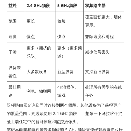
益处
2.4 GHz频段
5 GHz频段
双频路由器
覆盖面积更大，墙体
范围
更长
较短
更厚。
速度
慢点
快点
兼顾速度和射程
更多（拥挤的
更少（更多频
干涉
减少信号丢失
乐队）
道）
设备兼
大多数设备
新型设备
支持新旧设备
容性
最佳用
4K流媒体、
处理所有类型的在线
浏览、物联网
途
游戏
任务
双频路由器允许您同时连接到两个频段。其他设备为了获得更广
的覆盖范围，则必须使用 2.4 GHz 频段——想象一下马拉喀什混
凝土墙住宅中的智能插座和监控摄像头。
笔记本电脑和电视等设备则依赖 5 GHz 频段来流畅观看电影或玩