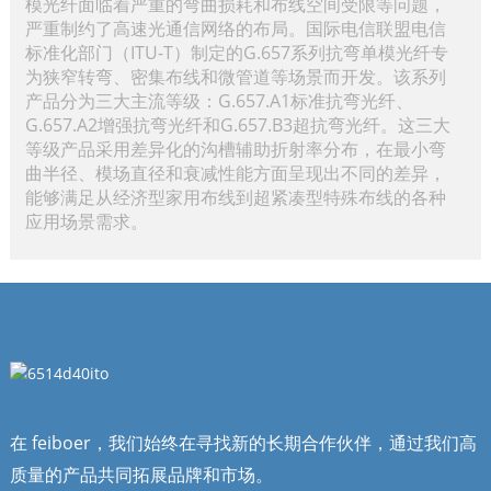
模光纤面临着严重的弯曲损耗和布线空间受限等问题，
严重制约了高速光通信网络的布局。国际电信联盟电信
标准化部门（ITU-T）制定的G.657系列抗弯单模光纤专
为狭窄转弯、密集布线和微管道等场景而开发。该系列
产品分为三大主流等级：G.657.A1标准抗弯光纤、
G.657.A2增强抗弯光纤和G.657.B3超抗弯光纤。这三大
等级产品采用差异化的沟槽辅助折射率分布，在最小弯
曲半径、模场直径和衰减性能方面呈现出不同的差异，
能够满足从经济型家用布线到超紧凑型特殊布线的各种
应用场景需求。
在 feiboer，我们始终在寻找新的长期合作伙伴，通过我们高
质量的产品共同拓展品牌和市场。