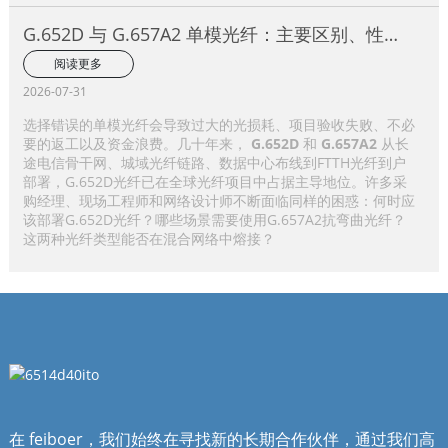
G.652D 与 G.657A2 单模光纤：主要区别、性能
比较及应用选择指南
阅读更多
2026-07-31
选择错误的单模光纤会导致过大的光损耗、项目验收失败、不必
要的返工以及资金浪费。几十年来，
G.652D
和
G.657A2
从长
途电信骨干网、城域光纤链路、数据中心布线到FTTH光纤到户
部署，G.652D光纤已在全球光纤项目中占据主导地位。许多采
购经理、现场工程师和网络设计师不断面临同样的困惑：何时应
该部署G.652D光纤？哪些场景需要使用G.657A2抗弯曲光纤？
这两种光纤类型能否在混合网络中熔接？
在 feiboer，我们始终在寻找新的长期合作伙伴，通过我们高