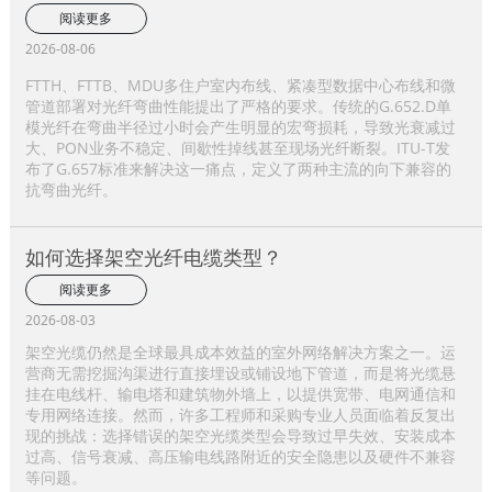
阅读更多
2026-08-06
FTTH、FTTB、MDU多住户室内布线、紧凑型数据中心布线和微
管道部署对光纤弯曲性能提出了严格的要求。传统的G.652.D单
模光纤在弯曲半径过小时会产生明显的宏弯损耗，导致光衰减过
大、PON业务不稳定、间歇性掉线甚至现场光纤断裂。ITU-T发
布了G.657标准来解决这一痛点，定义了两种主流的向下兼容的
抗弯曲光纤。
如何选择架空光纤电缆类型？
阅读更多
2026-08-03
架空光缆仍然是全球最具成本效益的室外网络解决方案之一。运
营商无需挖掘沟渠进行直接埋设或铺设地下管道，而是将光缆悬
挂在电线杆、输电塔和建筑物外墙上，以提供宽带、电网通信和
专用网络连接。然而，许多工程师和采购专业人员面临着反复出
现的挑战：选择错误的架空光缆类型会导致过早失效、安装成本
过高、信号衰减、高压输电线路附近的安全隐患以及硬件不兼容
等问题。