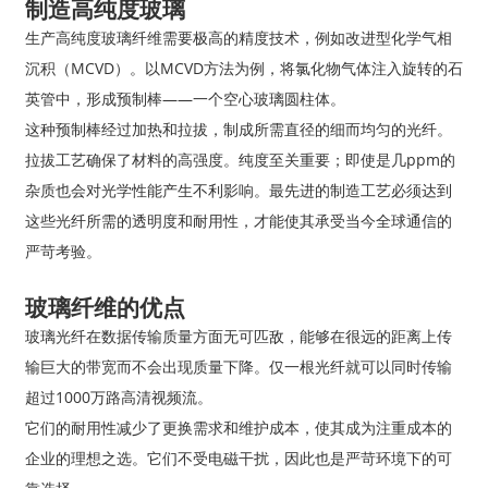
制造高纯度玻璃
生产高纯度玻璃纤维需要极高的精度技术，例如改进型化学气相
沉积（MCVD）。以MCVD方法为例，将氯化物气体注入旋转的石
英管中，形成预制棒——一个空心玻璃圆柱体。
这种预制棒经过加热和拉拔，制成所需直径的细而均匀的光纤。
拉拔工艺确保了材料的高强度。纯度至关重要；即使是几ppm的
杂质也会对光学性能产生不利影响。最先进的制造工艺必须达到
这些光纤所需的透明度和耐用性，才能使其承受当今全球通信的
严苛考验。
玻璃纤维的优点
玻璃光纤在数据传输质量方面无可匹敌，能够在很远的距离上传
输巨大的带宽而不会出现质量下降。仅一根光纤就可以同时传输
超过1000万路高清视频流。
它们的耐用性减少了更换需求和维护成本，使其成为注重成本的
企业的理想之选。它们不受电磁干扰，因此也是严苛环境下的可