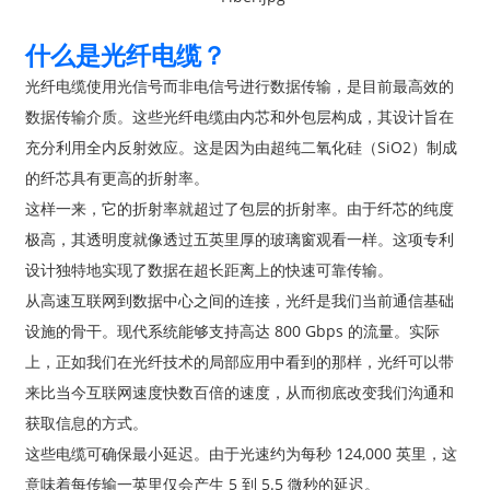
什么是光纤电缆？
光纤电缆使用光信号而非电信号进行数据传输，是目前最高效的
数据传输介质。这些光纤电缆由内芯和外包层构成，其设计旨在
充分利用全内反射效应。这是因为由超纯二氧化硅（SiO2）制成
的纤芯具有更高的折射率。
这样一来，它的折射率就超过了包层的折射率。由于纤芯的纯度
极高，其透明度就像透过五英里厚的玻璃窗观看一样。这项专利
设计独特地实现了数据在超长距离上的快速可靠传输。
从高速互联网到数据中心之间的连接，光纤是我们当前通信基础
a
设施的骨干。现代系统能够支持高达 800 Gbps 的流量。实际
上，正如我们在光纤技术的局部应用中看到的那样，光纤可以带
来比当今互联网速度快数百倍的速度，从而彻底改变我们沟通和
获取信息的方式。
这些电缆可确保最小延迟。由于光速约为每秒 124,000 英里，这
意味着每传输一英里仅会产生 5 到 5.5 微秒的延迟。