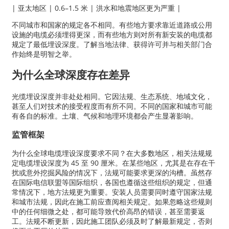
| 亚太地区 | 0.6–1.5 米 | 洪水和地震地区更为严重 |
不同城市和国家的规定各不相同。有些地方要求靠近道路或公用
设施的电缆必须埋得更深，而有些地方则对所有新安装的电缆都
规定了最低埋设深度。了解当地法律、获得许可并与相关部门合
作始终是明智之举。
为什么全球深度存在差异
光缆埋设深度并非处处相同。它因法规、生态系统、地域文化，
甚至人们对技术的接受程度而有所不同。不同的国家和城市可能
有各自的标准。土壤、气候和地理环境都会产生显著影响。
监管框架
为什么全球电缆埋设深度要求不同？在大多数地区，相关法规规
定电缆埋设深度为 45 至 90 厘米。在某些地区，尤其是在存在干
扰或意外挖掘风险的情况下，法规可能要求更深的沟槽。虽然存
在国际电信联盟等国际组织，各国也遵循这些组织的规定，但通
常情况下，地方法规更为重要。安装人员需要同时遵守国家法规
和城市法规，因此在施工前应查阅相关规定。如果忽略这些规则
中的任何细微之处，都可能导致代价高昂的错误，甚至需要返
工。法规不断更新，因此施工团队必须及时了解最新规定，否则