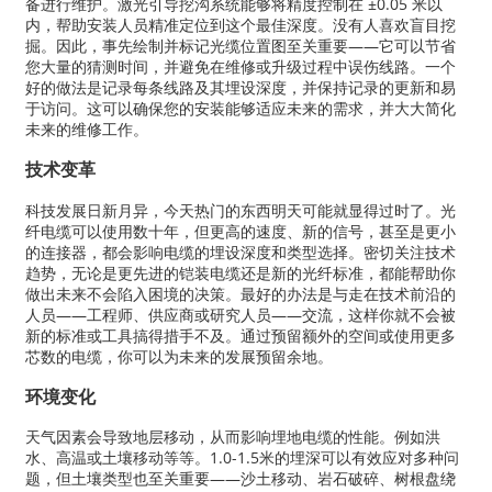
备进行维护。激光引导挖沟系统能够将精度控制在 ±0.05 米以
内，帮助安装人员精准定位到这个最佳深度。没有人喜欢盲目挖
掘。因此，事先绘制并标记光缆位置图至关重要——它可以节省
您大量的猜测时间，并避免在维修或升级过程中误伤线路。一个
好的做法是记录每条线路及其埋设深度，并保持记录的更新和易
于访问。这可以确保您的安装能够适应未来的需求，并大大简化
未来的维修工作。
技术变革
科技发展日新月异，今天热门的东西明天可能就显得过时了。光
纤电缆可以使用数十年，但更高的速度、新的信号，甚至是更小
的连接器，都会影响电缆的埋设深度和类型选择。密切关注技术
趋势，无论是更先进的铠装电缆还是新的光纤标准，都能帮助你
做出未来不会陷入困境的决策。最好的办法是与走在技术前沿的
人员——工程师、供应商或研究人员——交流，这样你就不会被
新的标准或工具搞得措手不及。通过预留额外的空间或使用更多
芯数的电缆，你可以为未来的发展预留余地。
环境变化
天气因素会导致地层移动，从而影响埋地电缆的性能。例如洪
水、高温或土壤移动等等。1.0-1.5米的埋深可以有效应对多种问
题，但土壤类型也至关重要——沙土移动、岩石破碎、树根盘绕