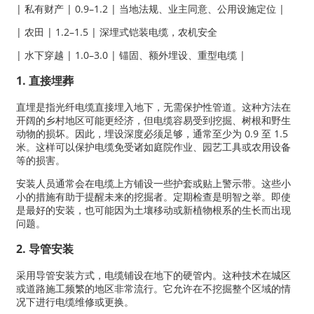
| 私有财产 | 0.9–1.2 | 当地法规、业主同意、公用设施定位 |
| 农田 | 1.2–1.5 | 深埋式铠装电缆，农机安全
| 水下穿越 | 1.0–3.0 | 锚固、额外埋设、重型电缆 |
1. 直接埋葬
直埋是指光纤电缆直接埋入地下，无需保护性管道。这种方法在
开阔的乡村地区可能更经济，但电缆容易受到挖掘、树根和野生
动物的损坏。因此，埋设深度必须足够，通常至少为 0.9 至 1.5
米。这样可以保护电缆免受诸如庭院作业、园艺工具或农用设备
等的损害。
安装人员通常会在电缆上方铺设一些护套或贴上警示带。这些小
小的措施有助于提醒未来的挖掘者。定期检查是明智之举。即使
a
是最好的安装，也可能因为土壤移动或新植物根系的生长而出现
问题。
2. 导管安装
采用导管安装方式，电缆铺设在地下的硬管内。这种技术在城区
或道路施工频繁的地区非常流行。它允许在不挖掘整个区域的情
况下进行电缆维修或更换。