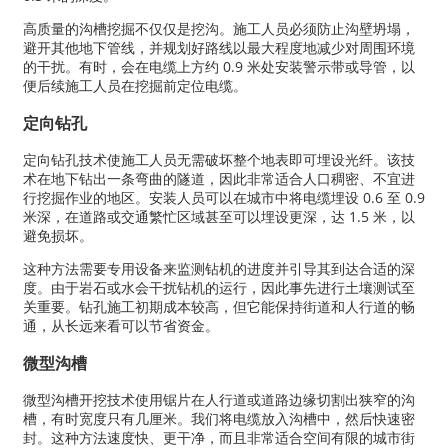
高质量的沟槽挖掘不仅仅是挖沟。施工人员必须防止沟壁坍塌，
避开其他地下管线，并规划好路线以最大程度地减少对周围环境
的干扰。有时，会在电缆上方约 0.9 米处安装警示带或导管，以
便后续施工人员在挖掘前定位电缆。
定向钻孔
定向钻孔技术使施工人员无需破坏整个地表即可埋设光纤。该技
术在地下钻出一条弯曲的隧道，因此非常适合人口稠密、不宜进
行挖掘作业的地区。安装人员可以在城市中将电缆埋设 0.6 至 0.9
米深，在道路或交通繁忙区域甚至可以埋设更深，达 1.5 米，以
避免损坏。
这种方法需要专用设备来监测钻机的进度并引导其到达合适的深
度。由于岩石或水会干扰钻机的运行，因此事先进行土壤测试至
关重要。钻孔施工初期成本较高，但它能保持街道和人行道的畅
通，从长远来看可以节省资金。
微型沟槽
微型沟槽开挖技术使用锯片在人行道或道路边缘切割出狭窄的沟
槽，有时宽度只有几厘米。我们将电缆放入沟槽中，然后快速密
封。这种方法速度快、更干净，而且非常适合空间有限的城市街