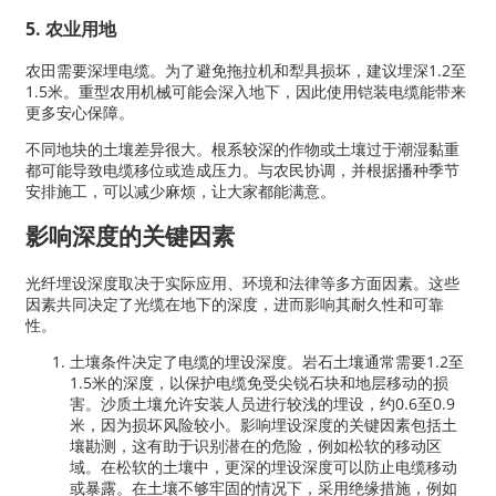
5. 农业用地
农田需要深埋电缆。为了避免拖拉机和犁具损坏，建议埋深1.2至
1.5米。重型农用机械可能会深入地下，因此使用铠装电缆能带来
更多安心保障。
不同地块的土壤差异很大。根系较深的作物或土壤过于潮湿黏重
都可能导致电缆移位或造成压力。与农民协调，并根据播种季节
安排施工，可以减少麻烦，让大家都能满意。
影响深度的关键因素
光纤埋设深度取决于实际应用、环境和法律等多方面因素。这些
因素共同决定了光缆在地下的深度，进而影响其耐久性和可靠
性。
土壤条件决定了电缆的埋设深度。岩石土壤通常需要1.2至
1.5米的深度，以保护电缆免受尖锐石块和地层移动的损
害。沙质土壤允许安装人员进行较浅的埋设，约0.6至0.9
米，因为损坏风险较小。影响埋设深度的关键因素包括土
壤勘测，这有助于识别潜在的危险，例如松软的移动区
域。在松软的土壤中，更深的埋设深度可以防止电缆移动
或暴露。在土壤不够牢固的情况下，采用绝缘措施，例如