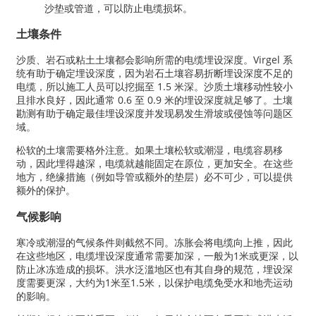
沙垫或管道，可以防止电缆损坏。
土壤条件
沙质、岩石或粘土土壤都会影响所需的电缆埋设深度。Virgel 系
统有助于确定埋设深度，因为岩石土壤容易折断埋设深度不足的
电缆，所以施工人员可以挖掘至 1.5 米深。沙质土壤移动性较小
且排水良好，因此通常 0.6 至 0.9 米的埋设深度就足够了。土壤
勘测有助于确定最佳埋设深度并发现易发生滑坡或侵蚀等问题区
域。
松软的土壤需要格外注意。如果土壤松软或潮湿，电缆容易移
动，因此埋得越深，电缆就越能固定在原位，更加安全。在这些
地方，绝缘措施（例如导管或额外的垫层）必不可少，可以提供
额外的保护。
气候影响
寒冷或潮湿的气候条件则截然不同。冻胀会将电缆向上推，因此
在这些地区，电缆埋设深度通常需要加深，一般为1米或更深，以
防止冰冻造成的损坏。洪水泛滥地区也有其自身的规范，埋设深
度需要更深，大约为1米至1.5米，以保护电缆免受水和地壳运动
的影响。