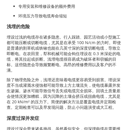
专用安装和维修设备的额外费用
环境压力导致电缆寿命缩短
浅埋的危险
埋设过浅的电缆存在诸多隐患。行人踩踏、园艺活动或小型施工
都可能压断或切断电缆，尤其是在承受 100 N/cm 的力时。即使
是普通的割草机或铁锹也能在几英寸深的深度切断电缆，导致立
即断电。在农田里，犁和机械可能会钩住埋设在 0.3 米深处的电
缆，将其拉起或折断。浅埋电缆很容易成为破坏者和窃贼的目
标。这些隐患会导致频繁断电、高昂的维修费用以及客户的不
满。
除了物理危险之外，浅埋还意味着电缆更容易受到损害。埋设深
度不当或灌溉水侵蚀都可能导致上方土壤流失，使电缆暴露并发
生渗漏。渗水可能导致信号丢失或电缆完全损坏。回填土质量差
会使情况更加糟糕，因为沉降的土壤会挤压或扭曲电缆，尤其是
在 20 kN/m² 的压力下。简便的解决方法是覆盖电缆并定期检
查。定期检查可以及早发现问题，防止小问题演变成大工程。
深度过深并发症
埋设过深会带来诸多挑战。虽然看似安全，但深埋电缆在需要维