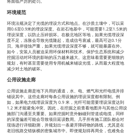
将面临严厉的处罚。
环境规范
环境法规决定了光缆的埋设方式和地点。在沙质土壤中，可以采
用0.6至0.9米的埋设深度。在岩石地基中，可能需要1.2至1.5米的
埋设深度，以防止压碎损坏。在极北地区等地，如果光缆埋设深
度不足，冻胀会导致光缆隆起，造成信号衰减，最高可达0.1分
贝。海岸侵蚀严重，如果光缆埋设深度不够，就可能暴露在外。
如今，安装人员被迫采用环保材料和技术。保护生态系统和减少
挖掘活动对环境的影响的压力越来越大。这意味着需要更细致的
规划，有时甚至需要使用专用机械来铺设光缆，从而最大程度地
减少对土地的破坏。
公用设施走廊
公用设施走廊是地下共用的通道，水、电、燃气和光纤电缆并排
铺设其中。这些走廊对每条公用设施的埋设深度都有限制。例
如，如果电力线埋设深度为 0.9 米，光纤可能需要埋设深度达到
1.2 米才能避免冲突。因此，在挖掘之前查看地图并与其他公用设
施部门沟通至关重要。如果挖掘时意外触碰到管道或电缆，同样
的深度偏差可能会导致项目延误数周。几乎所有施工团队都会对
现场进行详细勘测，并规划出一条避开障碍物的路线，尤其是在
老旧线路交错纵横的密集城市中。即便规划得再周全，也难免会