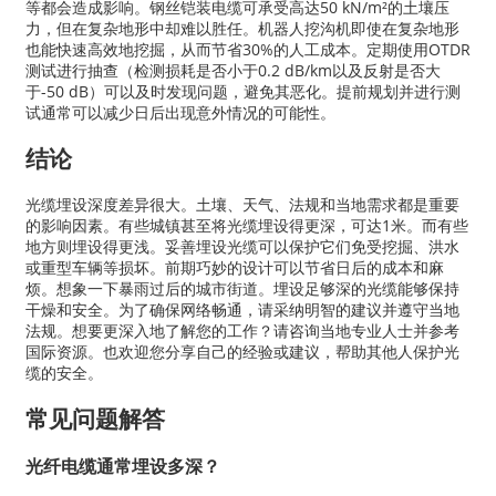
等都会造成影响。钢丝铠装电缆可承受高达50 kN/m²的土壤压
力，但在复杂地形中却难以胜任。机器人挖沟机即使在复杂地形
也能快速高效地挖掘，从而节省30%的人工成本。定期使用OTDR
测试进行抽查（检测损耗是否小于0.2 dB/km以及反射是否大
于-50 dB）可以及时发现问题，避免其恶化。提前规划并进行测
试通常可以减少日后出现意外情况的可能性。
结论
光缆埋设深度差异很大。土壤、天气、法规和当地需求都是重要
的影响因素。有些城镇甚至将光缆埋设得更深，可达1米。而有些
地方则埋设得更浅。妥善埋设光缆可以保护它们免受挖掘、洪水
或重型车辆等损坏。前期巧妙的设计可以节省日后的成本和麻
烦。想象一下暴雨过后的城市街道。埋设足够深的光缆能够保持
干燥和安全。为了确保网络畅通，请采纳明智的建议并遵守当地
法规。想要更深入地了解您的工作？请咨询当地专业人士并参考
国际资源。也欢迎您分享自己的经验或建议，帮助其他人保护光
缆的安全。
常见问题解答
光纤电缆通常埋设多深？