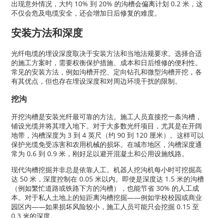
出现意外情况，大约 10% 到 20% 的沟槽会偏离计划 0.2 米，这
不仅会危及电缆安全，还会增加日后修复的难度。
安装方法和深度
光纤电缆的埋设深度取决于安装方法和当地法规要求。选择合适
的施工方案时，需要权衡保护措施、成本和日后维修的便利性。
常见的安装方法，例如沟槽开挖、定向钻孔和微型沟槽开挖，各
有其优点，但也存在埋设深度和对周边环境干扰的限制。
挖沟
开挖沟槽是安装光纤最可靠的方法。施工人员直接挖一条沟槽，
铺设光缆并将其埋入地下。对于大多数光纤项目，尤其是在开阔
地带，沟槽深度为 3 到 4 英尺（约 90 到 120 厘米）。这样可以
保护光缆免受冻害和农用机械的损坏。在城市地区，沟槽深度通
常为 0.6 到 0.9 米，刚好足以避开混凝土和公用设施线路。
现代沟槽挖掘并非总是依靠人工。机器人挖沟机每小时可挖掘高
达 50 米，深度控制在 0.05 米以内。即使是深度达 1.5 米的沟槽
（例如繁忙道路或铁路下方的沟槽），也能节省 30% 的人工成
本。对于私人土地上的短距离沟槽挖掘——例如学校校园或商业
园区内——如果损坏风险较小，施工人员可能只会挖掘 0.15 至
0.3 米的深度。