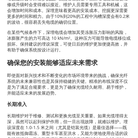
修或升级时会变得难以接近。维护人员需要专用工具和机械，这
会增加时间和成本。深埋意味着更高的安装成本。挖掘更深需要
更多的时间和精力。由于10%到20%的工程中沟槽深度会有0.2米
的波动，很容易丢失电缆的确切位置。
在某些气候条件下，深埋电缆会增加其受冻胀压力影响的风险，
冰膨胀产生的力可高达 10 kN/m²。这种压力可能导致电缆移位或
损坏。保持建议的埋设深度，可使日后的维护更加便捷高效，并
有助于确保系统按设计运行。
确保您的安装能够适应未来需求
即使面对新兴技术和不断变化的市场环境带来的挑战，确保光纤
系统的未来兼容性也是其保持稳健的关键。精准的布线深度不仅
是为了满足合规要求，更是为了确保光缆经久耐用、易于维护，
并能适应未来的发展趋势。
长期准入
长期维护对于维修、测试和更换光缆至关重要。如果光缆埋得太
深，虽然可以起到保护作用，但一旦出现故障，就难以维护。埋
设深度在 1.0-1.5 米之间（尤其是铠装光缆）是最佳选择——既
能有效抵御霜冻、重型卡车甚至洪水，又能方便地使用合适的设