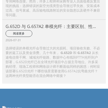
专用网络连接。然而，许多工程师和采购专业人员面临着反复出
现的挑战：选择错误的架空光缆类型会导致过早失效、安装成本
过高、信号衰减、高压输电线路附近的安全隐患以及硬件不兼容
等问题。
G.652D 与 G.657A2 单模光纤：主要区别、性能
比较及应用选择指南
阅读更多
2026-07-31
选择错误的单模光纤会导致过大的光损耗、项目验收失败、不必
要的返工以及资金浪费。几十年来，
G.652D
和
G.657A2
从长
途电信骨干网、城域光纤链路、数据中心布线到FTTH光纤到户
部署，G.652D光纤已在全球光纤项目中占据主导地位。许多采
购经理、现场工程师和网络设计师不断面临同样的困惑：何时应
该部署G.652D光纤？哪些场景需要使用G.657A2抗弯曲光纤？
这两种光纤类型能否在混合网络中熔接？