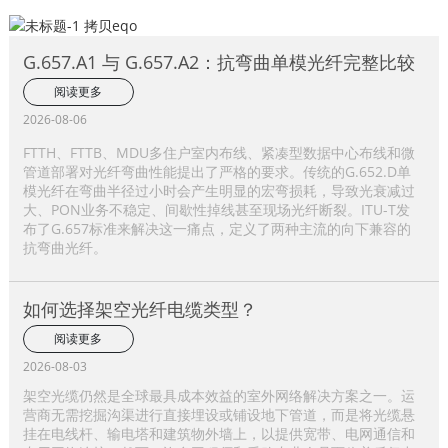
G.657.A1 与 G.657.A2：抗弯曲单模光纤完整比较
阅读更多
2026-08-06
FTTH、FTTB、MDU多住户室内布线、紧凑型数据中心布线和微
管道部署对光纤弯曲性能提出了严格的要求。传统的G.652.D单
模光纤在弯曲半径过小时会产生明显的宏弯损耗，导致光衰减过
大、PON业务不稳定、间歇性掉线甚至现场光纤断裂。ITU-T发
布了G.657标准来解决这一痛点，定义了两种主流的向下兼容的
抗弯曲光纤。
如何选择架空光纤电缆类型？
阅读更多
2026-08-03
架空光缆仍然是全球最具成本效益的室外网络解决方案之一。运
营商无需挖掘沟渠进行直接埋设或铺设地下管道，而是将光缆悬
挂在电线杆、输电塔和建筑物外墙上，以提供宽带、电网通信和