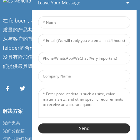
Leave Your Message
在 feiboer，我们始终在寻找新的长期合作伙伴，通过我们高
质量的产品共同拓展品牌和市场。
从与客户的首次接触开始，客户就是我们的合作伙伴。作为
feiboer的合作伙伴，我们会与客户探讨当地市场需求，并开
发具有附加值的解决方案。在整个ISO 9001认证流程中，我
们提供最具吸引力的定价体系和市场营销方案。
解决方案
服务
光纤夹具
光纤夹具
Send
光纤分配箱
光纤分配箱
气吹式微纤维电缆
气吹式微纤维电缆