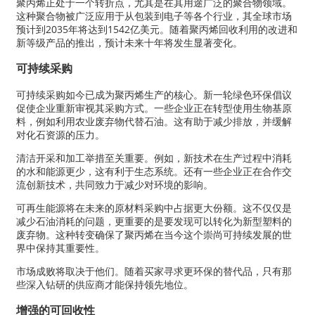
聚丙烯正处于一个转折点，尤其是在其用途广泛的聚合物领域。
这种聚合物被广泛应用于从包装到电子等各个行业，其全球市场
预计到2035年将达到1542亿美元。随着聚丙烯回收利用的改进和
新等级产品的推出，预计未来十年将发生显著变化。
可持续采购
可持续采购如今已成为聚丙烯生产的核心。新一轮绿色环保倡议
促使企业重新审视其采购方式。一些企业正在转型使用生物基原
料，例如利用农业废弃物代替石油。这有助于减少排放，并缓解
对化石资源的压力。
清洁开采和加工举措至关重要。例如，新技术在生产过程中消耗
的水和能源更少，这有利于生态系统。还有一些企业正在合作交
流创新技术，共同致力于减少对环境的影响。
可再生能源将在未来的原材料采购中占据更大份额。这不仅仅是
减少石油消耗的问题，更重要的是要发现可以转化为新型塑料的
废弃物。这种转变确保了聚丙烯在当今这个崇尚可持续发展的世
界中保持其重要性。
市场成败将取决于他们。随着买家寻求更环保的替代品，只有那
些深入钻研的供应商才能保持领先地位。
增强的可回收性