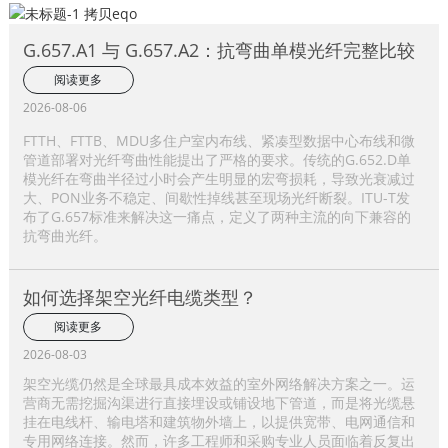
G.657.A1 与 G.657.A2：抗弯曲单模光纤完整比较
阅读更多
2026-08-06
FTTH、FTTB、MDU多住户室内布线、紧凑型数据中心布线和微
管道部署对光纤弯曲性能提出了严格的要求。传统的G.652.D单
模光纤在弯曲半径过小时会产生明显的宏弯损耗，导致光衰减过
大、PON业务不稳定、间歇性掉线甚至现场光纤断裂。ITU-T发
布了G.657标准来解决这一痛点，定义了两种主流的向下兼容的
抗弯曲光纤。
如何选择架空光纤电缆类型？
阅读更多
2026-08-03
架空光缆仍然是全球最具成本效益的室外网络解决方案之一。运
营商无需挖掘沟渠进行直接埋设或铺设地下管道，而是将光缆悬
挂在电线杆、输电塔和建筑物外墙上，以提供宽带、电网通信和
专用网络连接。然而，许多工程师和采购专业人员面临着反复出