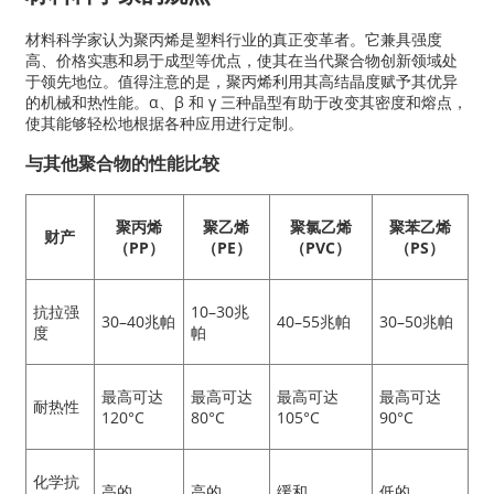
材料科学家认为聚丙烯是塑料行业的真正变革者。它兼具强度
高、价格实惠和易于成型等优点，使其在当代聚合物创新领域处
于领先地位。值得注意的是，聚丙烯利用其高结晶度赋予其优异
的机械和热性能。α、β 和 γ 三种晶型有助于改变其密度和熔点，
使其能够轻松地根据各种应用进行定制。
与其他聚合物的性能比较
聚丙烯
聚乙烯
聚氯乙烯
聚苯乙烯
财产
（PP）
（PE）
（PVC）
（PS）
抗拉强
10–30兆
30–40兆帕
40–55兆帕
30–50兆帕
度
帕
最高可达
最高可达
最高可达
最高可达
耐热性
120°C
80°C
105°C
90°C
化学抗
高的
高的
缓和
低的