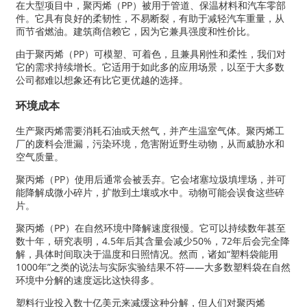
在大型项目中，聚丙烯（PP）被用于管道、保温材料和汽车零部
件。它具有良好的柔韧性，不易断裂，有助于减轻汽车重量，从
而节省燃油。建筑商信赖它，因为它兼具强度和性价比。
由于聚丙烯（PP）可模塑、可着色，且兼具刚性和柔性，我们对
它的需求持续增长。它适用于如此多的应用场景，以至于大多数
公司都难以想象还有比它更优越的选择。
环境成本
生产聚丙烯需要消耗石油或天然气，并产生温室气体。聚丙烯工
厂的废料会泄漏，污染环境，危害附近野生动物，从而威胁水和
空气质量。
聚丙烯（PP）使用后通常会被丢弃。它会堵塞垃圾填埋场，并可
能降解成微小碎片，扩散到土壤或水中。动物可能会误食这些碎
片。
聚丙烯（PP）在自然环境中降解速度很慢。它可以持续数年甚至
数十年，研究表明，4.5年后其含量会减少50%，72年后会完全降
解，具体时间取决于温度和日照情况。然而，诸如“塑料袋能用
1000年”之类的说法与实际实验结果不符——大多数塑料袋在自然
环境中分解的速度远比这快得多。
塑料行业投入数十亿美元来减缓这种分解，但人们对聚丙烯