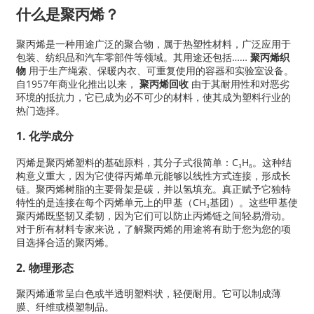
什么是聚丙烯？
聚丙烯是一种用途广泛的聚合物，属于热塑性材料，广泛应用于
包装、纺织品和汽车零部件等领域。其用途还包括……
聚丙烯织
物
用于生产绳索、保暖内衣、可重复使用的容器和实验室设备。
自1957年商业化推出以来，
聚丙烯回收
由于其耐用性和对恶劣
环境的抵抗力，它已成为必不可少的材料，使其成为塑料行业的
热门选择。
1. 化学成分
丙烯是聚丙烯塑料的基础原料，其分子式很简单：C₃H₆。这种结
构意义重大，因为它使得丙烯单元能够以线性方式连接，形成长
链。聚丙烯树脂的主要骨架是碳，并以氢填充。真正赋予它独特
特性的是连接在每个丙烯单元上的甲基（CH₃基团）。这些甲基使
a
聚丙烯既坚韧又柔韧，因为它们可以防止丙烯链之间轻易滑动。
对于所有材料专家来说，了解聚丙烯的用途将有助于您为您的项
目选择合适的聚丙烯。
2. 物理形态
聚丙烯通常呈白色或半透明塑料状，轻便耐用。它可以制成薄
膜、纤维或模塑制品。