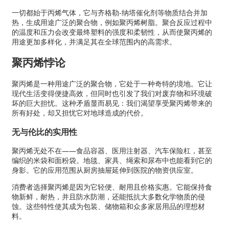
一切都始于丙烯气体，它与齐格勒-纳塔催化剂等物质结合并加
热，生成用途广泛的聚合物，例如聚丙烯树脂。聚合反应过程中
的温度和压力会改变最终塑料的强度和柔韧性，从而使聚丙烯的
用途更加多样化，并满足其在全球范围内的高需求。
聚丙烯悖论
聚丙烯是一种用途广泛的聚合物，它处于一种奇特的境地。它让
现代生活变得便捷高效，但同时也引发了我们对废弃物和环境破
坏的巨大担忧。这种矛盾显而易见：我们渴望享受聚丙烯带来的
所有好处，却又担忧它对地球造成的代价。
无与伦比的实用性
聚丙烯无处不在——食品容器、医用注射器、汽车保险杠，甚至
编织的米袋和面粉袋。地毯、家具、绳索和尿布中也能看到它的
身影。它的应用范围从厨房抽屉延伸到医院的物资供应室。
消费者选择聚丙烯是因为它轻便、耐用且价格实惠。它能保持食
物新鲜，耐热，并且防水防潮，还能抵抗大多数化学物质的侵
蚀。这些特性使其成为包装、储物箱和众多家居用品的理想材
料。