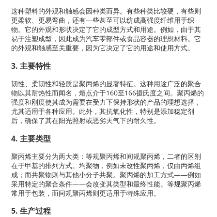
这种塑料的外观和触感会因种类而异。有些种类比较硬，有些则
更柔软、更易弯曲，还有一些甚至可以纺成高强度纤维用于织
物。它的外观和形状决定了它的成型方式和用途。例如，由于其
易于注塑成型，因此成为汽车零部件或食品容器的理想材料。它
的外观和触感至关重要，因为它决定了它的用途和使用方式。
3. 主要特性
韧性、柔韧性和轻质是聚丙烯的显著特征。这种用途广泛的聚合
物以其耐热性而闻名，熔点介于160至166摄氏度之间。聚丙烯的
强度和刚度使其成为需要在受力下保持形状的产品的理想选择，
尤其适用于各种应用。此外，其抗氧化性，特别是添加稳定剂
后，确保了其在阳光照射或恶劣天气下的耐久性。
4. 主要类型
聚丙烯主要分为两大类：等规聚丙烯和间规聚丙烯，二者的区别
在于甲基的排列方式。均聚物，例如未改性聚丙烯，仅由丙烯组
成；而共聚物则与其他小分子共聚。聚丙烯的加工方式——例如
采用特定的聚合条件——会改变其类型和最终性能。等规聚丙烯
常用于包装，而间规聚丙烯则更适用于特殊应用。
5. 生产过程