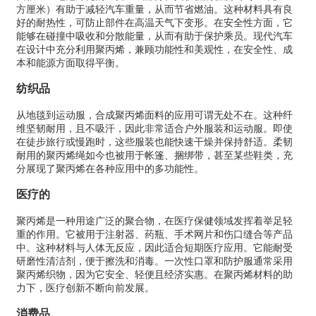
方厘米）有助于减轻汽车重量，从而节省燃油。这种材料具有良
好的耐热性，可防止部件在高温天气下变形。在安全性方面，它
能够在碰撞中吸收和分散能量，从而有助于保护乘员。现代汽车
在设计中充分利用聚丙烯，兼顾功能性和美观性，在安全性、成
本和能源方面取得平衡。
纺织品
从地毯到运动服，合成聚丙烯面料的应用可谓无处不在。这种纤
维坚韧耐用，且不吸汗，因此非常适合户外服装和运动服。即使
在徒步旅行或慢跑时，这些服装也能快速干燥并保持舒适。柔韧
耐用的聚丙烯绳如今也被用于帐篷、捆绑带，甚至某些鞋类，充
分展现了聚丙烯在各种应用中的多功能性。
医疗的
聚丙烯是一种用途广泛的聚合物，在医疗保健领域发挥着举足轻
重的作用。它被用于注射器、药瓶、手术网片和伤口缝合等产品
中。这种材料与人体无反应，因此适合短期医疗应用。它能耐受
研磨性清洁剂，便于擦洗和消毒。一次性口罩和防护服通常采用
聚丙烯织物，因为它安全、轻便且经济实惠。在聚丙烯材料的助
力下，医疗创新不断向前发展。
消费品