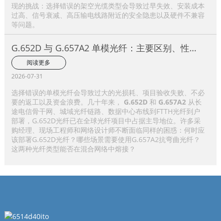
现的挑战：选择错误的架空光缆类型会导致过早失效、安装成本
过高、信号衰减、高压输电线路附近的安全隐患以及硬件不兼容
等问题。
G.652D 与 G.657A2 单模光纤：主要区别、性能
比较及应用选择指南
阅读更多
2026-07-31
选择错误的单模光纤会导致过大的光损耗、项目验收失败、不必
要的返工以及资金浪费。几十年来，
G.652D
和
G.657A2
从长
途电信骨干网、城域光纤链路、数据中心布线到FTTH光纤到户
部署，G.652D光纤已在全球光纤项目中占据主导地位。许多采
购经理、现场工程师和网络设计师不断面临同样的困惑：何时应
该部署G.652D光纤？哪些场景需要使用G.657A2抗弯曲光纤？
这两种光纤类型能否在混合网络中熔接？