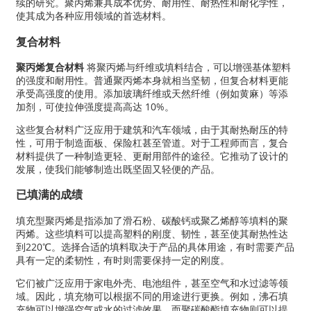
续的研究。聚丙烯兼具成本优势、耐用性、耐热性和耐化学性，
使其成为各种应用领域的首选材料。
复合材料
聚丙烯复合材料
将聚丙烯与纤维或填料结合，可以增强基体塑料
的强度和耐用性。普通聚丙烯本身就相当坚韧，但复合材料更能
承受高强度的使用。添加玻璃纤维或天然纤维（例如黄麻）等添
加剂，可使拉伸强度提高高达 10%。
这些复合材料广泛应用于建筑和汽车领域，由于其耐热耐压的特
性，可用于制造面板、保险杠甚至管道。对于工程师而言，复合
材料提供了一种制造更轻、更耐用部件的途径。它推动了设计的
发展，使我们能够制造出既坚固又轻便的产品。
已填满的成绩
填充型聚丙烯是指添加了滑石粉、碳酸钙或聚乙烯醇等填料的聚
丙烯。这些填料可以提高塑料的刚度、韧性，甚至使其耐热性达
到220℃。选择合适的填料取决于产品的具体用途，有时需要产品
具有一定的柔韧性，有时则需要保持一定的刚度。
它们被广泛应用于家电外壳、电池组件，甚至空气和水过滤等领
域。因此，填充物可以根据不同的用途进行更换。例如，沸石填
充物可以增强空气或水的过滤效果，而聚碳酸酯填充物则可以提