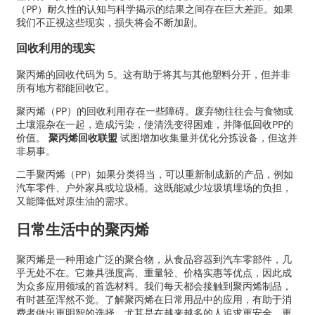
（PP）耐久性的认知与科学揭示的结果之间存在巨大差距。如果
我们不正视这些现实，损失将会不断加剧。
回收利用的现实
聚丙烯的回收代码为 5。这有助于将其与其他塑料分开，但并非
所有地方都能回收它。
聚丙烯（PP）的回收利用存在一些障碍。废弃物往往会与食物或
土壤混杂在一起，造成污染，使清洗变得困难，并降低回收PP的
价值。
聚丙烯回收联盟
试图增加收集量并优化分拣设备，但这并
非易事。
二手聚丙烯（PP）如果分类得当，可以重新制成新的产品，例如
汽车零件、户外家具或垃圾桶。这既能减少垃圾填埋场的负担，
又能降低对原生油的需求。
日常生活中的聚丙烯
聚丙烯是一种用途广泛的聚合物，从食品容器到汽车零部件，几
乎无处不在。它兼具强度高、重量轻、价格实惠等优点，因此成
为众多应用领域的首选材料。我们每天都会接触到聚丙烯制品，
有时甚至浑然不觉。了解聚丙烯在日常用品中的应用，有助于消
费者做出更明智的选择，尤其是在越来越多的人追求更安全、更