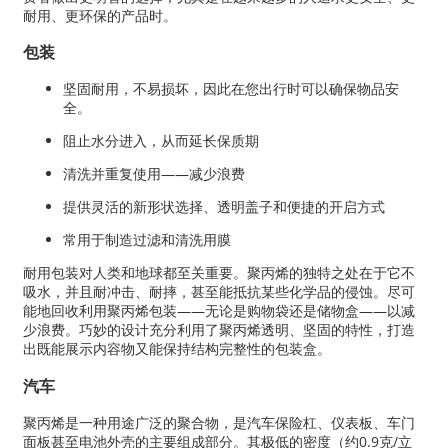
耐用、更环保的产品时。
包装
坚固耐用，不易损坏，因此在您出行时可以确保物品安
全。
阻止水分进入，从而延长保质期
清洗并重复使用——减少浪费
提供灵活的新形状选择、透明盖子和便捷的开启方式
常用于制造过滤和清洗用膜
耐用包装对人类和地球都至关重要。聚丙烯的独特之处在于它不
吸水，并且耐冲击、耐摔，甚至能抵抗某些化学品的侵蚀。尽可
能地回收利用聚丙烯包装——无论是购物袋还是储物盒——以减
少浪费。巧妙的设计充分利用了聚丙烯透明、坚固的特性，打造
出既能展示内容物又能保持结构完整性的包装盒。
汽车
聚丙烯是一种用途广泛的聚合物，是汽车保险杠、仪表板、车门
面板甚至电池外壳的主要组成部分。其极低的密度（约0.9克/立