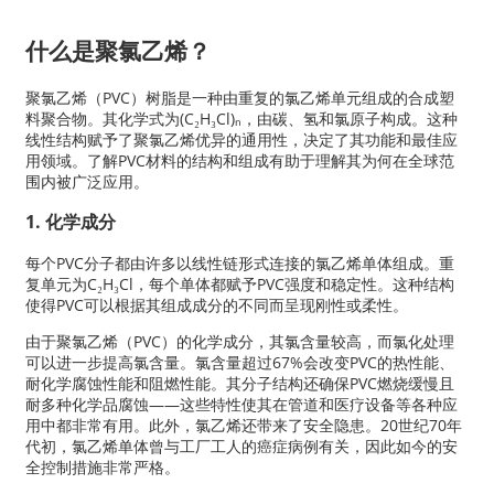
什么是聚氯乙烯？
聚氯乙烯（PVC）树脂是一种由重复的氯乙烯单元组成的合成塑
料聚合物。其化学式为(C₂H₃Cl)ₙ，由碳、氢和氯原子构成。这种
线性结构赋予了聚氯乙烯优异的通用性，决定了其功能和最佳应
用领域。了解PVC材料的结构和组成有助于理解其为何在全球范
围内被广泛应用。
1. 化学成分
每个PVC分子都由许多以线性链形式连接的氯乙烯单体组成。重
复单元为C₂H₃Cl，每个单体都赋予PVC强度和稳定性。这种结构
使得PVC可以根据其组成成分的不同而呈现刚性或柔性。
a
由于聚氯乙烯（PVC）的化学成分，其氯含量较高，而氯化处理
可以进一步提高氯含量。氯含量超过67%会改变PVC的热性能、
耐化学腐蚀性能和阻燃性能。其分子结构还确保PVC燃烧缓慢且
耐多种化学品腐蚀——这些特性使其在管道和医疗设备等各种应
用中都非常有用。此外，氯乙烯还带来了安全隐患。20世纪70年
代初，氯乙烯单体曾与工厂工人的癌症病例有关，因此如今的安
全控制措施非常严格。