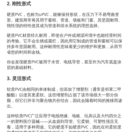
2. 刚性形式
硬质PVC，也称为uPVC，能够保持形状，在压力下不易弯曲变
形。建筑商常将其用于窗框、管道、墙板和门窗。其坚固耐用、
惰性强的特性使其成为管道和排水系统的理想选择。
硬质PVC材质经久耐用，即使在户外或潮湿环境中也能经受时间
的考验。它不会生锈或腐烂，因此用它制成的管道和窗框可以保
持多年坚固耐用。这种耐用性意味着更少的维护和更换，从而节
省您的时间和金钱。
你会发现硬质PVC被用于水管、电线导管，甚至作为汽车底盘涂
层的基础材料。
3. 灵活形式
软质PVC由相同的单体制成，但添加了增塑剂（通常是邻苯二甲
酸酯）以使其更柔软。这些增塑剂占据了该市场很大一部分份
额，但它们并非与聚合物共价结合，因此会随着时间的推移而渗
出。
这种软质PVC广泛应用于电线绝缘、地板、玩具以及大约四分之
一的塑料医疗器械——从血袋到导管。它柔韧、可塑性强且无
毒，适用于多种用途。它的硬度不如硬质PVC，因此在对柔软度