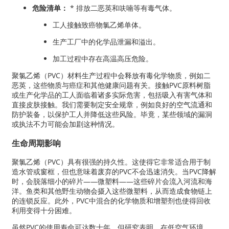
危险清单：
* 排放二恶英和呋喃等有毒气体。
工人接触致癌物氯乙烯单体。
生产工厂中的化学品泄漏和溢出。
加工过程中存在高温高压危险。
聚氯乙烯（PVC）材料生产过程中会释放有毒化学物质，例如二
恶英，这些物质与癌症和其他健康问题有关。接触PVC原料树脂
或生产化学品的工人面临着诸多实际危害，包括吸入有害气体和
直接皮肤接触。我们需要制定安全规章，例如良好的空气流通和
防护装备，以保护工人并降低这些风险。毕竟，某些领域的漏洞
或执法不力可能会加剧这种情况。
生命周期影响
聚氯乙烯（PVC）具有很强的持久性。这使得它非常适合用于制
造水管或窗框，但也意味着废弃的PVC不会迅速消失。当PVC降解
时，会脱落细小的碎片——微塑料——这些碎片会流入河流和海
洋。鱼类和其他野生动物会摄入这些微塑料，从而造成食物链上
的连锁反应。此外，PVC中混合的化学物质和增塑剂也使得回收
利用变得十分困难。
虽然PVC的使用寿命可达数十年，但研究表明，在低空气环境