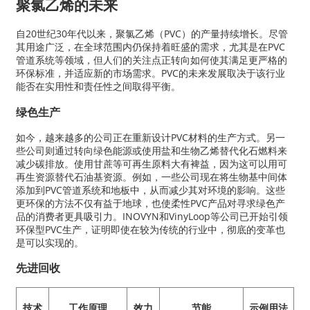
聚氯乙烯的未来
自20世纪30年代以来，聚氯乙烯（PVC）的产量持续增长。尽管
其用途广泛，在全球范围内仍保持着旺盛的需求，尤其是在PVC
管道系统等领域，但人们的关注点正转向如何使其满足更严格的
环保标准，并适应新的市场需求。PVC的未来发展取决于该行业
能否在实用性和责任性之间取得平衡。
绿色生产
如今，越来越多的公司正在重新设计PVC材料的生产方式。另一
些公司则通过转向绿色能源或使用盐和生物乙烯替代化石燃料来
减少碳排放。使用甘蔗等可再生原料大有裨益，因为这可以用可
再生资源替代石油基资源。例如，一些公司现在将生物基中间体
添加到PVC管道系统和地板中，从而减少其对环境的影响。这些
更环保的方法不仅有益于地球，也使柔性PVC产品对寻求绿色产
品的消费者更具吸引力。INOVYN和VinyLoop等公司已开始引领
环保型PVC生产，证明即使在较为传统的行业中，彻底的变革也
是可以实现的。
先进回收
技术
工作原理
效力
节能
示例用法