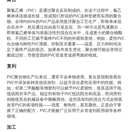
聚氯乙烯（PVC）是通过聚合反应制成的。在这个过程中，氯乙
烯单体连接成长链，形成我们所说的PVC这种坚硬而实用的聚合
物。全球约80%的PVC产品采用悬浮聚合工艺生产，即将单体混
合在水中，然后通过自由基引发反应。另一种方法是乳液聚合，
即将氯乙烯单体与表面活性剂混合在水中，生成更小的聚合物颗
粒。不同的工艺赋予最终PVC不同的外观和质地，例如，柔性PVC
化合物与刚性PVC薄膜。控制至关重要——温度、压力和时间决
定了最终产品的形态。如果条件发生变化，聚合物可能会变得过
脆或过软，导致坚固的PVC管道变成易弯曲的电线。
复利
PVC聚合物生产出来后，通常不会单独使用。复合是指制造商在
PVC中添加各种其他添加剂，以提升其在柔性应用中的性能。例
如，邻苯二甲酸酯等增塑剂可以赋予PVC柔韧性，使其适用于电
缆或雨衣等产品。稳定剂有助于PVC抵抗阳光和高温，而润滑剂
则能使其在机械设备中顺畅滑动。这些添加剂的混合方式会彻底
改变PVC的各项性能——强度、耐热性，甚至颜色。正是由于掌
握了正确的配方，PVC才能被广泛应用于从管道到医用袋等各种
领域。
加工