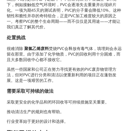
下，例如接触低空气环境时，PVC会逐渐失去重量并出现碎片
化。一项为期45天的测试表明，PVC的分子量会降低10%。这种
韧性和脆性并存的奇特组合，正是PVC加工难度较大的原因之
一。考察PVC的整个生命周期——而不仅仅是其用途——才能让
我们真正了解其代价。
处置挑战
很难消除
聚氯乙烯废料
焚烧PVC会释放有毒气体，填埋则会永远
留在那里。由于添加了化学物质，PVC的回收利用十分困难，而
且大多数回收中心都不接收它。
虽然一些国家和公司正在努力寻找更有效的PVC废弃物管理方
法，但对PVC进行分类和清洁以便重新利用的项目正在蓬勃发
展。这是一项艰苦的工作。
需要采取可持续的做法
采取更安全的化学品和闭环回收等可持续措施至关重要。
推动清洁生产的规则也有帮助。
行业变革始于更好的设计和选择。