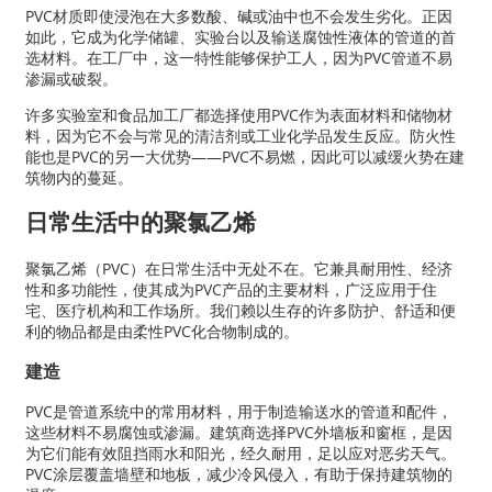
PVC材质即使浸泡在大多数酸、碱或油中也不会发生劣化。正因
如此，它成为化学储罐、实验台以及输送腐蚀性液体的管道的首
选材料。在工厂中，这一特性能够保护工人，因为PVC管道不易
渗漏或破裂。
许多实验室和食品加工厂都选择使用PVC作为表面材料和储物材
料，因为它不会与常见的清洁剂或工业化学品发生反应。防火性
能也是PVC的另一大优势——PVC不易燃，因此可以减缓火势在建
筑物内的蔓延。
日常生活中的聚氯乙烯
聚氯乙烯（PVC）在日常生活中无处不在。它兼具耐用性、经济
性和多功能性，使其成为PVC产品的主要材料，广泛应用于住
宅、医疗机构和工作场所。我们赖以生存的许多防护、舒适和便
利的物品都是由柔性PVC化合物制成的。
建造
PVC是管道系统中的常用材料，用于制造输送水的管道和配件，
这些材料不易腐蚀或渗漏。建筑商选择PVC外墙板和窗框，是因
为它们能有效阻挡雨水和阳光，经久耐用，足以应对恶劣天气。
PVC涂层覆盖墙壁和地板，减少冷风侵入，有助于保持建筑物的