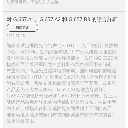
能提供可靠、高性能的光连接。
对 G.657.A1、G.657.A2 和 G.657.B3 的综合分析
阅读更多
2026-07-13
随着全球范围内光纤到户（FTTH）、人工智能计算数据
中心、5G前传、室内综合布线、FPV无人机微型通信以
及弱电建筑改造等技术的大规模部署，传统的G.652D单
模光纤面临着严重的弯曲损耗和布线空间受限等问题，
严重制约了高速光通信网络的布局。国际电信联盟电信
标准化部门（ITU-T）制定的G.657系列抗弯单模光纤专
为狭窄转弯、密集布线和微管道等场景而开发。该系列
产品分为三大主流等级：G.657.A1标准抗弯光纤、
G.657.A2增强抗弯光纤和G.657.B3超抗弯光纤。这三大
等级产品采用差异化的沟槽辅助折射率分布，在最小弯
曲半径、模场直径和衰减性能方面呈现出不同的差异，
能够满足从经济型家用布线到超紧凑型特殊布线的各种
应用场景需求。