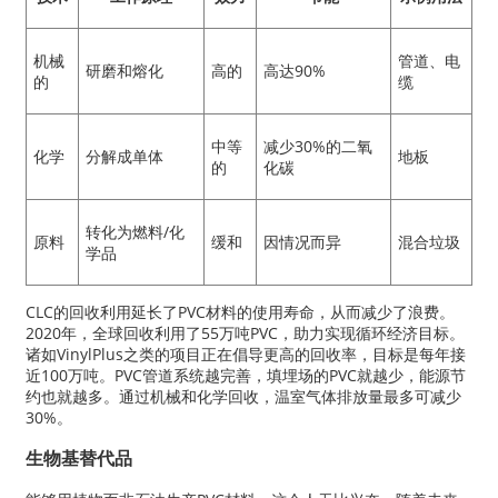
机械
管道、电
研磨和熔化
高的
高达90%
的
缆
中等
减少30%的二氧
化学
分解成单体
地板
的
化碳
转化为燃料/化
原料
缓和
因情况而异
混合垃圾
学品
CLC的回收利用延长了PVC材料的使用寿命，从而减少了浪费。
2020年，全球回收利用了55万吨PVC，助力实现循环经济目标。
诸如VinylPlus之类的项目正在倡导更高的回收率，目标是每年接
近100万吨。PVC管道系统越完善，填埋场的PVC就越少，能源节
约也就越多。通过机械和化学回收，温室气体排放量最多可减少
30%。
生物基替代品