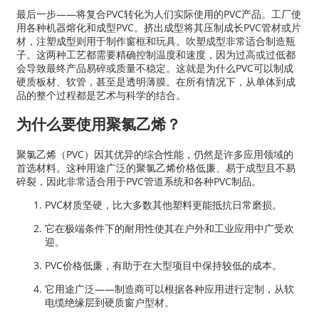
最后一步——将复合PVC转化为人们实际使用的PVC产品。工厂使
用各种机器熔化和成型PVC。挤出成型将其压制成长PVC管材或片
材，注塑成型则用于制作窗框和玩具。吹塑成型非常适合制造瓶
子。这两种工艺都需要精确控制温度和速度，因为过高或过低都
会导致最终产品易碎或质量不稳定。这就是为什么PVC可以制成
硬质板材、软管，甚至是透明薄膜。在所有情况下，从单体到成
品的整个过程都是艺术与科学的结合。
为什么要使用聚氯乙烯？
聚氯乙烯（PVC）因其优异的综合性能，仍然是许多应用领域的
首选材料。这种用途广泛的聚氯乙烯价格低廉、易于成型且不易
碎裂，因此非常适合用于PVC管道系统和各种PVC制品。
PVC材质坚硬，比大多数其他塑料更能抵抗日常磨损。
它在极端条件下的耐用性使其在户外和工业应用中广受欢
迎。
PVC价格低廉，有助于在大型项目中保持较低的成本。
它用途广泛——制造商可以根据各种应用进行定制，从软
电缆绝缘层到硬质窗户型材。