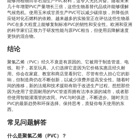
能够用植物而非石油生产PVC材料，这令人无比兴奋。随着未来
几十年增塑PVC产量增长三倍，这些生物基替代品或许能够缓解
气候危机。使用玉米或甘蔗生产PVC可以减少碳排放，并降低供
应链对化石燃料的依赖。越来越多的实验室正在评估这些生物基
PVC在多大程度上能够复制标准PVC的韧性和安全性。欧洲和亚洲
的科学家们正致力于研发性能与原PVC相当，但使用后降解速度
更快的混合物。
结论
聚氯乙烯（PVC）经久不衰是有原因的。它被用于制造管道、电
线、鞋子，甚至玩具。人们选择它是因为它价格实惠且经久耐
用。你会在家庭、教室和商店里看到它。尽管有些人担心它的影
响，但制造商仍在不断创新，以减少浪费并提高安全性。随着时
间的推移，新的法规和技术援助有助于改进生产过程。想想那些
因为使用了坚固耐用的PVC管道而拥有洁净水源的城市，或者那
些使用智能灌溉管的农民。PVC与时俱进，不断进步。随时关注
PVC的最新趋势和环保选择。保持思考，质疑你每天使用的东
西。
常见问题解答
什么是聚氯乙烯（PVC）？