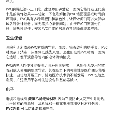
温度。
PVC的贡献远不止于此。建筑师们钟爱它，因为它能打造现代感
十足的装饰效果——想象一下色彩鲜艳的PVC墙面覆层或时尚的
屋顶板。PVC具有多种可塑性和染色性，让设计师们可以大胆尝
试各种设计理念，而无需担心磨损问题。由于PVC门窗密封性
好、隔热性能佳，安装PVC门窗的房屋通常能降低能源消耗。
卫生保健
医院和诊所依赖PVC材质的导管、血袋、输液袋和防护手套。PVC
材质易于消毒，从而降低感染风险。医生们信赖PVC材质，因为
它透明，便于观察导管内的液体流动情况。
PVC的灵活性使其能够满足各种患者需求——从新生儿使用的软
管到成人使用的硬质导管。其在压力下的可靠性使医疗团队能够
快速、自信地开展工作。随着医疗技术的不断发展，PVC也随之
发展，广泛应用于各种先进设备和基础器械中。
电子
电缆和电线有
聚氯乙烯绝缘材料
因为它能防止火花产生并耐热。
几乎所有的电源线、耳机线和手机充电器都用这种材料包裹。
PVC外套
可以防止磨损和冲击。