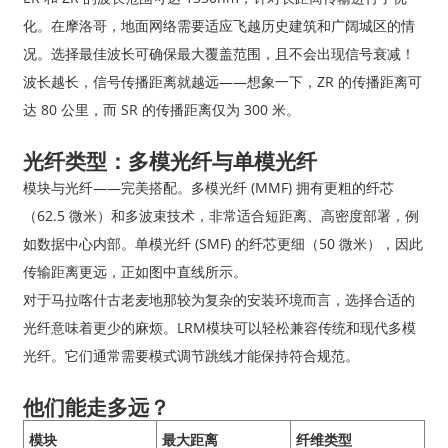
化。在摩洛哥，地面网络需要适应飞越历史建筑和广阔城区的情
况。选择最佳波长可确保最大覆盖范围，且不会出现信号衰减！
波长越长，信号传播距离就越远——想象一下，ZR 的传播距离可
达 80 公里，而 SR 的传播距离仅为 300 米。
光纤类型：多模光纤与单模光纤
模块与光纤——完美搭配。多模光纤 (MMF) 拥有更粗的纤芯
（62.5 微米）和多波束技术，非常适合短距离、高密度部署，例
如数据中心内部。单模光纤 (SMF) 的纤芯更细（50 微米），因此
传输距离更远，正如图中直线所示。
对于马拉喀什古老麦地那较为复杂的安装环境而言，选择合适的
光纤意味着更少的麻烦。LRM模块可以轻松兼容传统和现代多模
光纤。它们通常需要模式调节跳线才能保持符合规范。
他们能走多远？
模块
最大距离
纤维类型