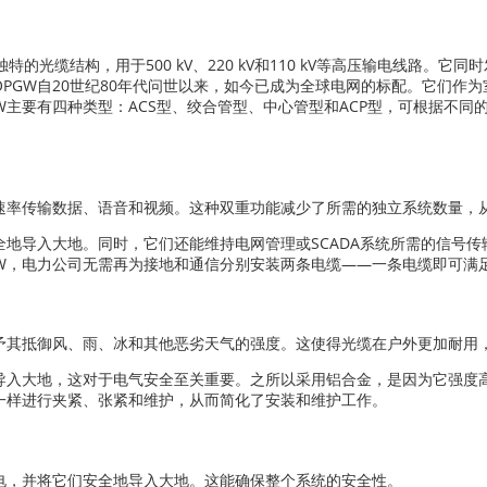
特的光缆结构，用于500 kV、220 kV和110 kV等高压输电线路。
PGW自20世纪80年代问世以来，如今已成为全球电网的标配。它们作
W主要有四种类型：ACS型、绞合管型、中心管型和ACP型，可根据不
的速率传输数据、语音和视频。这种双重功能减少了所需的独立系统数量，
地导入大地。同时，它们还能维持电网管理或SCADA系统所需的信号
GW，电力公司无需再为接地和通信分别安装两条电缆——一条电缆即可满
赋予其抵御风、雨、冰和其他恶劣天气的强度。这使得光缆在户外更加耐用
导入大地，这对于电气安全至关重要。之所以采用铝合金，是因为它强度
一样进行夹紧、张紧和维护，从而简化了安装和维护工作。
电，并将它们安全地导入大地。这能确保整个系统的安全性。