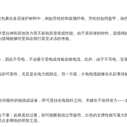
被包裹在多层保护材料中，例如芳纶纱和玻璃纤维。芳纶纱如同盔甲，保
承受拉伸和其他张力而不影响其形状或性能。由于其轻便的特性，该缆绳
为缆绳能够经受风吹雨打甚至冰冻的考验。
分，因此不导电，不会吸引雷电或传输杂散电流。此外，由于不导电，安
高的可靠性，尤其是在电力线附近。另一方面，介电电缆能够在长距离传
任何额外的电线或设备，即可悬挂在电线杆之间。关键在于保持张力——
会下垂；如果悬挂过紧，则可能断裂或过早疲劳。出色的支撑性能可最大
是众多网络的明智之选。