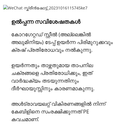
ഉൽപ്പന്ന സവിശേഷതകൾ
കോറഗേറ്റഡ് സ്റ്റീൽ (അല്ലെങ്കിൽ
അലുമിനിയം) ടേപ്പ് ഉയർന്ന പിരിമുറുക്കവും
ക്രഷ് പ്രതിരോധവും നൽകുന്നു.
ഉയർന്നതും താഴ്ന്നതുമായ താപനില
ചക്രങ്ങളെ പ്രതിരോധിക്കും, ഇത്
വാർദ്ധക്യം തടയുന്നതിനും
ദീർഘായുസ്സിനും കാരണമാകുന്നു.
അൾട്രാവയലറ്റ് വികിരണങ്ങളിൽ നിന്ന്
കേബിളിനെ സംരക്ഷിക്കുന്നത് PE
കവചമാണ്.