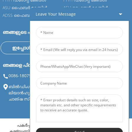
ASU ഫൈബർ കേബിൾ
ASU ഫൈബർ കേബിൾ
Leave Your Message
ADSS ഫൈബർ കേബിൾ
ADSS ഫൈബർ കേബിൾ
ഞങ്ങളുടെ ഫീബോയറിൽ ചേരൂ
ഇപ്പോൾ അന്വേഷണം
ഞങ്ങളെ പിന്തുടരുക
0086-18075108880
info@feiboer.com.cn
ബിൽഡിംഗ് 1, സോങ്‌ജിയാൻബാവോ മാൻഷൻ, നമ്പർ 30,
ലിയാൻഹു 3rd റോഡ്, ടിയാൻഡിംഗ് സ്ട്രീറ്റ്, യുയേലു ജില്ല,
ചാങ്ഷ സിറ്റി, ഹുനാൻ പ്രവിശ്യ
പകർപ്പവകാശം©ഹുനാൻ ഫെയ്‌ബോ ഗ്വാങ്‌ടോംഗ്
കമ്മ്യൂണിക്കേഷൻ എക്യുപ്‌മെന്റ് കമ്പനി, ലിമിറ്റഡ്. എല്ലാ