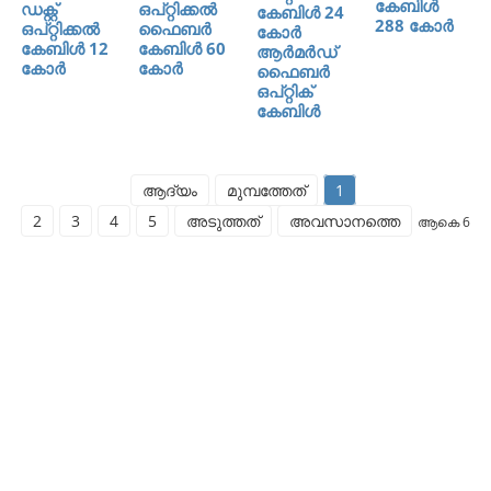
കേബിൾ
ഡക്റ്റ്
ഒപ്റ്റിക്കൽ
കേബിൾ 24
288 കോർ
ഒപ്റ്റിക്കൽ
ഫൈബർ
കോർ
കേബിൾ 12
കേബിൾ 60
ആർമർഡ്
കോർ
കോർ
ഫൈബർ
ഒപ്റ്റിക്
കേബിൾ
ആദ്യം
മുമ്പത്തേത്
1
2
3
4
5
അടുത്തത്
അവസാനത്തെ
ആകെ 6
സൗജന്യ
സാമ്പത്തിക
സേവനങ്ങൾ