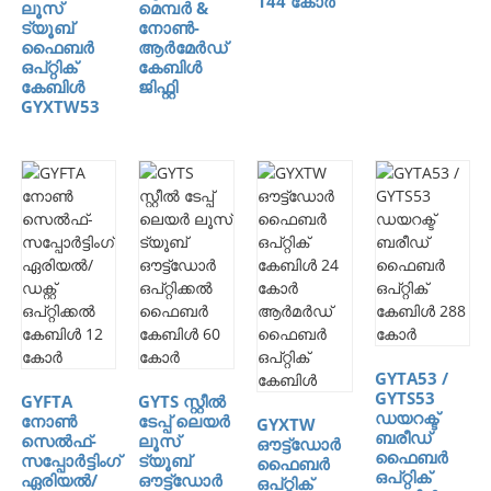
144 കോർ
ലൂസ്
മെമ്പർ &
ട്യൂബ്
നോൺ-
ഫൈബർ
ആർമേർഡ്
ഒപ്റ്റിക്
കേബിൾ
കേബിൾ
ജിഫ്റ്റി
GYXTW53
GYTA53 /
GYTS53
GYFTA
GYTS സ്റ്റീൽ
ഡയറക്ട്
നോൺ
ടേപ്പ് ലെയർ
GYXTW
ബരീഡ്
സെൽഫ്-
ലൂസ്
ഔട്ട്‌ഡോർ
ഫൈബർ
സപ്പോർട്ടിംഗ്
ട്യൂബ്
ഫൈബർ
ഒപ്റ്റിക്
ഏരിയൽ/
ഔട്ട്‌ഡോർ
ഒപ്റ്റിക്