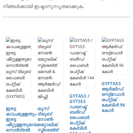
നിങ്ങൾക്കായി ഇഷ്ടാനുസൃതമാക്കുക.
GYFTA53
ആർമർഡ്
ഔട്ട്‌ഡോർ
GYTA53 /
ഒപ്റ്റിക്
GYTS53
കേബിൾ 96
ഡയറക്ട്
ഇരട്ട
ലൂസ്
കോർ
ബരീഡ്
കവചമുള്ളതും
ട്യൂബ്
ഫൈബർ
ഇരട്ട
നോൺ-
ഒപ്റ്റിക്
ഷീറ്റുള്ളതുമായ
മെറ്റാലിക്
കേബിൾ
സെൻട്രൽ
സ്ട്രെങ്ത്