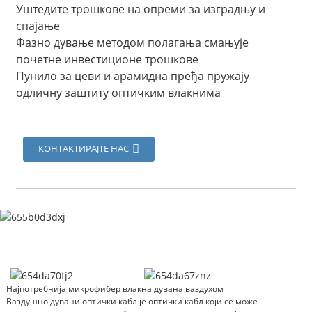
Уштедите трошкове на опреми за изградњу и
спајање
Фазно дување методом полагања смањује
почетне инвестиционе трошкове
Пунило за цеви и арамидна пређа пружају
одличну заштиту оптичким влакнима
КОНТАКТИРАЈТЕ НАС
Најпотребнија микрофибер влакна дувана ваздухом
Ваздушно дувани оптички кабл је оптички кабл који се може