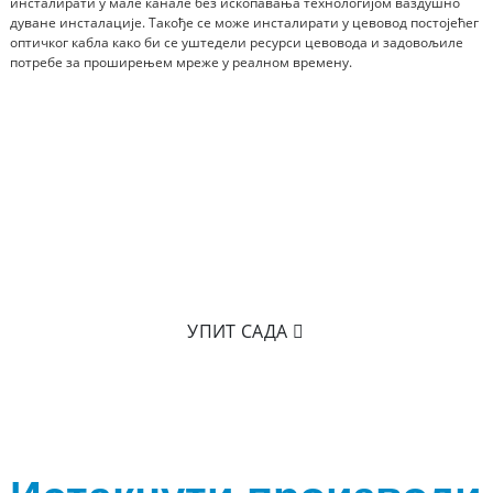
инсталирати у мале канале без ископавања технологијом ваздушно
дуване инсталације. Такође се може инсталирати у цевовод постојећег
оптичког кабла како би се уштедели ресурси цевовода и задовољиле
потребе за проширењем мреже у реалном времену.
СПРЕМНИ ДА САЗНАТЕ ВИШЕ?
Ништа није боље него држати га у руци! Кликните на
да нам пошаљете е-пошту како бисте сазнали више о
нашим производима.
УПИТ САДА