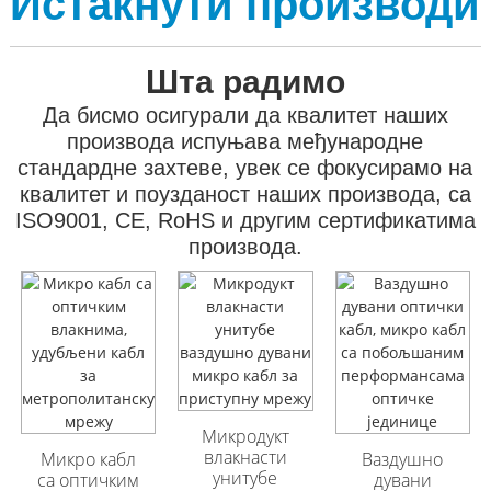
Истакнути производи
Шта радимо
Да бисмо осигурали да квалитет наших
производа испуњава међународне
стандардне захтеве, увек се фокусирамо на
квалитет и поузданост наших производа, са
ISO9001, CE, RoHS и другим сертификатима
производа.
GYFTA53
GYFTA53
Оклопљени
Оклопљени
спољни оптички
спољни оптички
кабл са 96 језгара
кабл са 96 језгара
Микродукт
влакнасти
Микро кабл
Ваздушно
унитубе
са оптичким
дувани