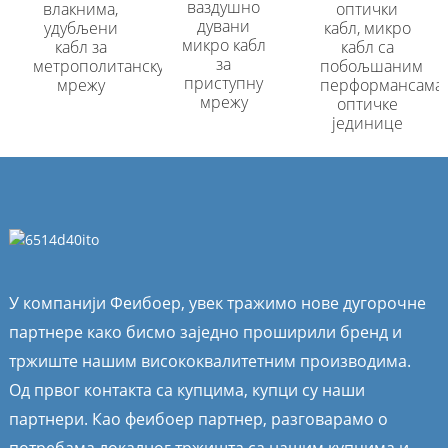
ваздушно
влакнима,
оптички
дувани
удубљени
кабл, микро
микро кабл
кабл за
кабл са
за
метрополитанску
побољшаним
приступну
мрежу
перформансама
мрежу
оптичке
јединице
У компанији Феибоер, увек тражимо нове дугорочне
партнере како бисмо заједно проширили бренд и
тржиште нашим висококвалитетним производима.
Од првог контакта са купцима, купци су наши
партнери. Као феибоер партнер, разговарамо о
потребама локалног тржишта са нашим купцима и