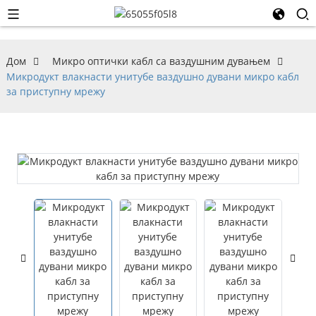
Дом
Микро оптички кабл са ваздушним дувањем
Микродукт влакнасти унитубе ваздушно дувани микро кабл
за приступну мрежу