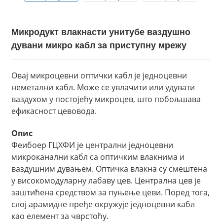
Микродукт влакнасти унитубе ваздушно
дувани микро кабл за приступну мрежу
Овај микроцевни оптички кабл је једноцевни
неметални кабл. Може се увлачити или удувати
ваздухом у постојећу микроцев, што побољшава
ефикасност цевовода.
Опис
Феибоер ГЦXФИ је централни једноцевни
микроканални кабл са оптичким влакнима и
ваздушним дувањем. Оптичка влакна су смештена
у високомодуларну лабаву цев. Централна цев је
заштићена средством за пуњење цеви. Поред тога,
слој арамидне пређе окружује једноцевни кабл
као елемент за чврстоћу.