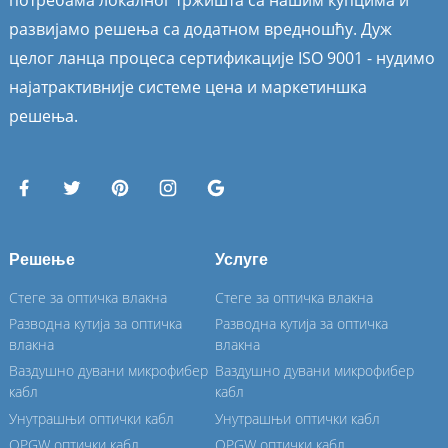
развијамо решења са додатном вредношћу. Дуж
целог ланца процеса сертификације ISO 9001 - нудимо
најатрактивније системе цена и маркетиншка
решења.
Решење
Услуге
Стеге за оптичка влакна
Стеге за оптичка влакна
Разводна кутија за оптичка
Разводна кутија за оптичка
влакна
влакна
Ваздушно дувани микрофибер
Ваздушно дувани микрофибер
кабл
кабл
Унутрашњи оптички кабл
Унутрашњи оптички кабл
OPGW оптички кабл
OPGW оптички кабл