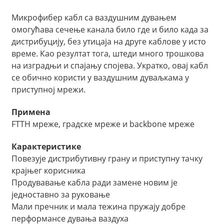
Микрофибер кабл са ваздушним дувањем
омогућава сечење канала било где и било када за
дистрибуцију, без утицаја на друге каблове у исто
време. Као резултат тога, штеди много трошкова
на изградњи и спајању спојева. Укратко, овај кабл
се обично користи у ваздушним дуваљкама у
приступној мрежи.
Примена
FTTH мреже, градске мреже и backbone мреже
a
Карактеристике
Повезује дистрибутивну грану и приступну тачку
крајњег корисника
Продувавање кабла ради замене новим је
једноставно за руковање
Мали пречник и мала тежина пружају добре
перформансе дувања ваздуха