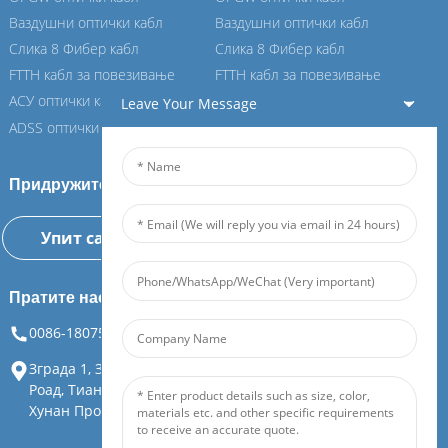
Ваздушни оптички кабл
Ваздушни оптички кабл
Слика 8 Фибер кабл
Слика 8 Фибер кабл
FTTH кабл за повезивање
FTTH кабл за повезивање
АСУ оптички кабл
АСУ оптички кабл
Leave Your Message
ADSS оптички кабл
ADSS оптички кабл
Придружите се нашем Фејбору
Упит сада
Пратите нас
0086-18075108880
info@feiboer.com.cn
Зграда 1, Зхонгјианбаобао Мансион, бр. 30, Лианху 3рд
Роад, Тиандинг Стреет, Иуелу Дистрицт, Цхангсха Цити,
Хунан Провинце