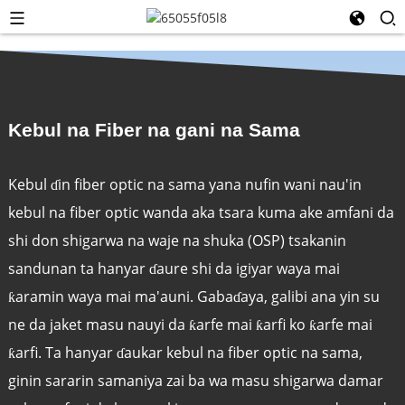
Kebul na Fiber na gani na Sama
Kebul ɗin fiber optic na sama yana nufin wani nau'in
kebul na fiber optic wanda aka tsara kuma ake amfani da
shi don shigarwa na waje na shuka (OSP) tsakanin
sandunan ta hanyar ɗaure shi da igiyar waya mai
ƙaramin waya mai ma'auni. Gabaɗaya, galibi ana yin su
ne da jaket masu nauyi da ƙarfe mai ƙarfi ko ƙarfe mai
ƙarfi. Ta hanyar ɗaukar kebul na fiber optic na sama,
ginin sararin samaniya zai ba wa masu shigarwa damar