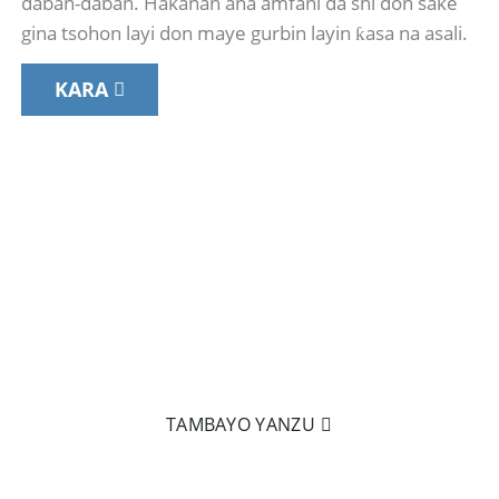
daban-daban. Hakanan ana amfani da shi don sake
gina tsohon layi don maye gurbin layin ƙasa na asali.
KARA
KAYAN AIKI NA MUSAMMAN & BAYANI
DALLA-DALLA DON KEBUL NA FIBER NA
GANI NA SAMA
Ko da kuwa irin nau'ikan kebul na fiber optic da kuke so,
bisa ga ƙwarewarmu mai yawa, za mu iya ƙera shi.
TAMBAYO YANZU