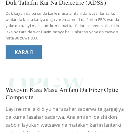
Duk Tallafin Kai Na Dielectric (ADSS)
Duk kayan da ba su da ƙarfe masu amfani da wutar lantarki,
waɗanda ke da kariya daga zaren aramid da ƙarfin FRP, wanda
yake da nauyi mai sauƙi kuma mai ƙarfi don a sanya shi a cikin
iska ba tare da wani layin rataye ba. Hakanan yana da tsawon
mita 80 zuwa 800.
KARA
OPGW
Wayoyin Ƙasa Masu Amfani Da Fiber Optic
Composite
Layi ne mai aiki biyu na fasahar sadarwa ta gargajiya
da kuma fasahar sadarwa. Ana amfani da shi don
sabbin layukan watsawa na matakan ƙarfin lantarki