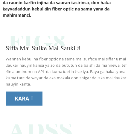
da raunin ƙarfin injina da sauran tasirinsa, don haka
ƙayyadaddun kebul ɗin fiber optic na sama yana da
mahimmanci.
FIG8
Siffa Mai Sulke Mai Sauƙi 8
Wannan kebul na fiber optic na sama mai surface mai siffar 8 mai
ɗaukar nauyin kansa ya zo da bututun da ba shi da mannewa, tef
ɗin aluminum na APL da kuma ƙarfin tsakiya. Baya ga haka, yana
kuma tare da wayar da aka makala don shigar da iska mai ɗaukar
nauyin kanta.
a
KARA
ADSS