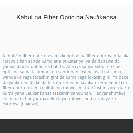
Kebul na Fiber Optic da Nau'ikansa
Kebul ɗin fiber optic na sama kebul ne na fiber optic wanda aka
rataye a kan sanda kuma ana buƙatar ya iya daidaitawa da
yanayi daban-daban na halitta. Ana iya sanya kebul na fiber
optic na sama ta amfani da sandunan layi na asali na sama,
wanda ke rage farashin gini da kuma rage lokacin gini. Ya dace
da yankunan da ke da faɗi da ƙananan layukan ƙera. Kebul ɗin
fiber optic na sama galibi ana rataye shi a ƙarƙashin zaren ƙarfe
kuma yana ɗaukar kansa tsakanin sandunan. Hanyar shimfiɗa
shi tana ta hanyar maƙallin layin rataye sandar rataye ko
ɗaurewa (naɗewa).