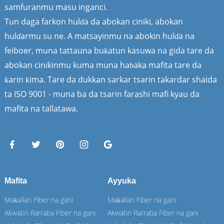
samfuranmu masu inganci.
Tun daga farkon hulɗa da abokan ciniki, abokan
hulɗarmu su ne. A matsayinmu na abokin hulɗa na
feiboer, muna tattauna buƙatun kasuwa na gida tare da
abokan cinikinmu kuma muna haɓaka mafita tare da
ƙarin ƙima. Tare da dukkan sarkar tsarin takardar shaida
ta ISO 9001 - muna ba da tsarin farashi mafi kyau da
mafita na tallatawa.
Mafita
Ayyuka
Maƙallan Fiber na gani
Maƙallan Fiber na gani
Akwatin Rarraba Fiber na gani
Akwatin Rarraba Fiber na gani