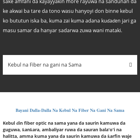
sake amfani da kayayyakin more rayuwa na sandunan da
ke akwai ba tare da tono wasu hanyoyi don binne kebul
ko bututun iska ba, kuma zai kuma adana kuɗaɗen jari ga
masu samar da hanyar sadarwa zuwa wani mataki.
Kebul na Fiber na gani na Sama
Bayani Dalla-Dalla Na Kebul Na Fiber Na Gani Na Sama
Kebul ɗin fiber optic na sama yana da saurin kamuwa da
guguwa, ƙanƙara, ambaliyar ruwa da sauran bala'o'i na
halitta, amma kuma yana da saurin kamuwa da ƙarfin waje