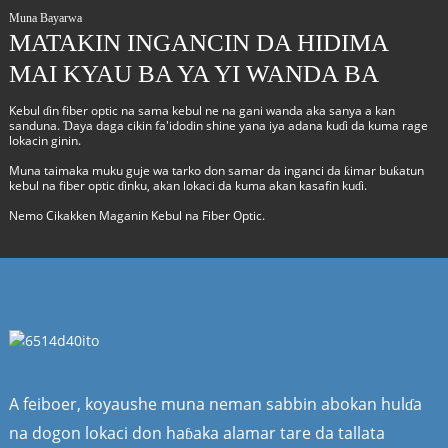
Muna Bayarwa
MATAKIN INGANCIN DA HIDIMA
MAI KYAU BA YA YI WANDA BA
Kebul ɗin fiber optic na sama kebul ne na gani wanda aka sanya a kan
sanduna. Ɗaya daga cikin fa'idodin shine yana iya adana kuɗi da kuma rage
lokacin ginin.
Muna taimaka muku guje wa tarko don samar da inganci da ƙimar buƙatun
kebul na fiber optic ɗinku, akan lokaci da kuma akan kasafin kuɗi.
Nemo Cikakken Maganin Kebul na Fiber Optic.
A feiboer, koyaushe muna neman sabbin abokan hulɗa
na dogon lokaci don haɓaka alamar tare da tallata