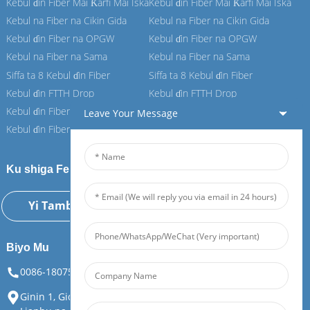
Kebul ɗin Fiber Mai Ƙarfi Mai Iska
Kebul ɗin Fiber Mai Ƙarfi Mai Iska
Kebul na Fiber na Cikin Gida
Kebul na Fiber na Cikin Gida
Kebul ɗin Fiber na OPGW
Kebul ɗin Fiber na OPGW
Kebul na Fiber na Sama
Kebul na Fiber na Sama
Siffa ta 8 Kebul ɗin Fiber
Siffa ta 8 Kebul ɗin Fiber
Kebul ɗin FTTH Drop
Kebul ɗin FTTH Drop
Kebul ɗin Fiber na ASU
Kebul ɗin Fiber na ASU
Leave Your Message
Kebul ɗin Fiber na ADSS
Kebul ɗin Fiber na ADSS
Ku shiga Feiboer ɗinmu
Yi Tambaya Yanzu
Biyo Mu
0086-18075108880
info@feiboer.com.cn
Ginin 1, Gidan Gidan Zhongjianbaobao, Lamba 30, Titin