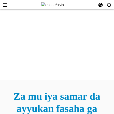
Muna Ba Ku
Ingancin Sabis
Za mu iya samar da
ayyukan fasaha ga