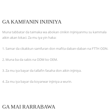
GA KAMFANIN INJINIYA
Muna tabbatar da taimaka wa abokan cinikin Injiniyanmu su kammala
aikin akan lokaci. Za mu iya yin haka:
1. Samar da cikakkun samfuran don mafita daban-daban na FTTH ODN.
2. Muna ba da sabis na ODM ko OEM.
3. Za mu iya bayar da tallafin fasaha don aikin injiniya.
4. Za mu iya bayar da koyarwar injiniya a wurin.
GA MAI RARRABAWA