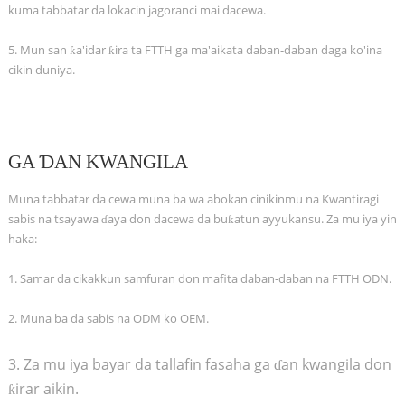
kuma tabbatar da lokacin jagoranci mai dacewa.
5. Mun san ƙa'idar ƙira ta FTTH ga ma'aikata daban-daban daga ko'ina
cikin duniya.
GA ƊAN KWANGILA
Muna tabbatar da cewa muna ba wa abokan cinikinmu na Kwantiragi
sabis na tsayawa ɗaya don dacewa da buƙatun ayyukansu. Za mu iya yin
haka:
1. Samar da cikakkun samfuran don mafita daban-daban na FTTH ODN.
2. Muna ba da sabis na ODM ko OEM.
3. Za mu iya bayar da tallafin fasaha ga ɗan kwangila don
ƙirar aikin.