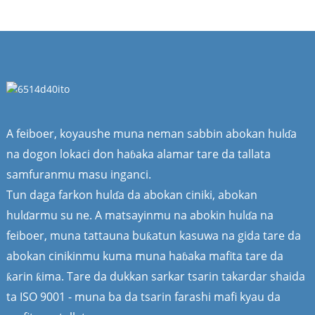
A feiboer, koyaushe muna neman sabbin abokan hulɗa
na dogon lokaci don haɓaka alamar tare da tallata
samfuranmu masu inganci.
Tun daga farkon hulɗa da abokan ciniki, abokan
hulɗarmu su ne. A matsayinmu na abokin hulɗa na
feiboer, muna tattauna buƙatun kasuwa na gida tare da
abokan cinikinmu kuma muna haɓaka mafita tare da
ƙarin ƙima. Tare da dukkan sarkar tsarin takardar shaida
ta ISO 9001 - muna ba da tsarin farashi mafi kyau da