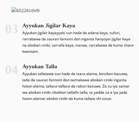
03
Ayyukan Jigilar Kaya
Ayyukan jigilar kayayyaki sun haɗa da adana kaya, sufuri,
rarrabawa da sauran fannoni don inganta hanyoyin jigilar kaya
na abokan ciniki, sarrafa kaya, isarwa, rarrabawa da kuma share
kwastam.
04
Ayyukan Talla
Ayyukan tallatawa sun haɗa da tsara alama, binciken kasuwa,
talla da sauran fannoni don taimakawa abokan ciniki inganta
hoton alama, tallace-tallace da rabon kasuwa. Za su iya samar
a
wa abokan ciniki cikakken tallafin talla, ta yadda za a iya yaɗa
hoton alamar abokin ciniki da kuma tallata shi sosai.