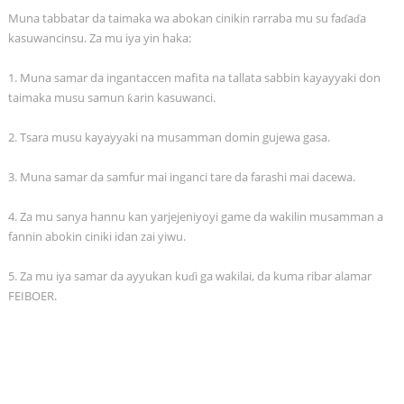
Muna tabbatar da taimaka wa abokan cinikin rarraba mu su faɗaɗa
kasuwancinsu. Za mu iya yin haka:
1. Muna samar da ingantaccen mafita na tallata sabbin kayayyaki don
taimaka musu samun ƙarin kasuwanci.
2. Tsara musu kayayyaki na musamman domin gujewa gasa.
3. Muna samar da samfur mai inganci tare da farashi mai dacewa.
4. Za mu sanya hannu kan yarjejeniyoyi game da wakilin musamman a
fannin abokin ciniki idan zai yiwu.
5. Za mu iya samar da ayyukan kuɗi ga wakilai, da kuma ribar alamar
FEIBOER.