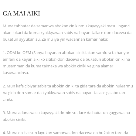
GA MAI AIKI
Muna tabbatar da samar wa abokan cinikinmu kayayyaki masu inganci
akan lokaci da kuma kyakkyawan sabis na bayan-tallace don dacewa da
buƙatun ayyukan su. Za mu iya yin waɗannan kamar haka:
1. ODM ko OEM (Sanya bayanan abokan ciniki akan samfura ta hanyar
amfani da kayan aiki ko sitika) don dacewa da buƙatun abokin ciniki na
musamman da kuma taimaka wa abokin ciniki ya gina alamar
kasuwancinsa.
2. Mun kafa cibiyar sabis ta abokin ciniki ta gida tare da abokin hulɗarmu
na gida don samar da kyakkyawan sabis na bayan-tallace ga abokan
ciniki.
3. Muna adana wasu kayayyaki domin su dace da buƙatun gaggawa na
abokin ciniki.
4. Muna da isassun layukan samarwa don dacewa da buƙatun taro da