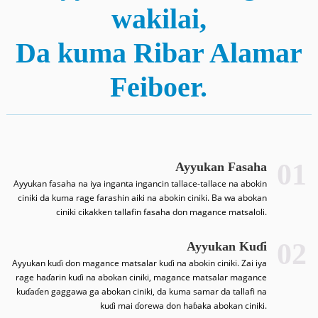
wakilai,
Da kuma Ribar Alamar
Feiboer.
01
Ayyukan Fasaha
Ayyukan fasaha na iya inganta ingancin tallace-tallace na abokin
ciniki da kuma rage farashin aiki na abokin ciniki. Ba wa abokan
ciniki cikakken tallafin fasaha don magance matsaloli.
02
Ayyukan Kuɗi
Ayyukan kuɗi don magance matsalar kuɗi na abokin ciniki. Zai iya
rage haɗarin kuɗi na abokan ciniki, magance matsalar magance
kuɗaɗen gaggawa ga abokan ciniki, da kuma samar da tallafi na
kuɗi mai ɗorewa don haɓaka abokan ciniki.