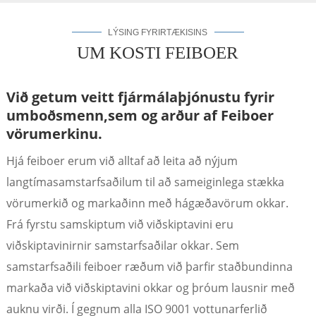
LÝSING FYRIRTÆKISINS
UM KOSTI FEIBOER
Við getum veitt fjármálaþjónustu fyrir
umboðsmenn,
sem og arður af Feiboer
vörumerkinu.
Hjá feiboer erum við alltaf að leita að nýjum
langtímasamstarfsaðilum til að sameiginlega stækka
vörumerkið og markaðinn með hágæðavörum okkar.
a
Frá fyrstu samskiptum við viðskiptavini eru
viðskiptavinirnir samstarfsaðilar okkar. Sem
samstarfsaðili feiboer ræðum við þarfir staðbundinna
markaða við viðskiptavini okkar og þróum lausnir með
auknu virði. Í gegnum alla ISO 9001 vottunarferlið