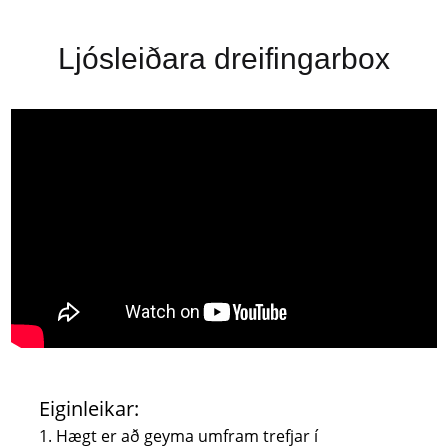
Ljósleiðara dreifingarbox
Eiginleikar:
1. Hægt er að geyma umfram trefjar í