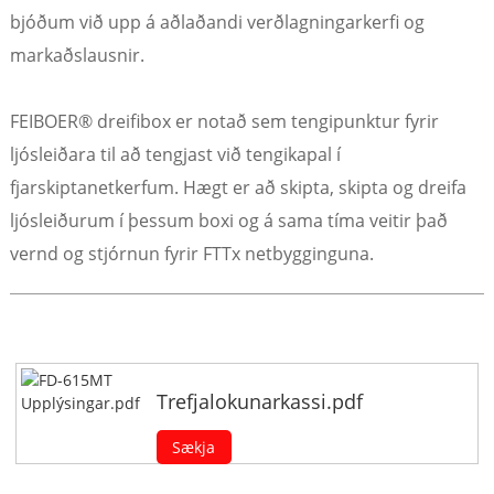
bjóðum við upp á aðlaðandi verðlagningarkerfi og
markaðslausnir.
FEIBOER® dreifibox er notað sem tengipunktur fyrir
ljósleiðara til að tengjast við tengikapal í
fjarskiptanetkerfum. Hægt er að skipta, skipta og dreifa
ljósleiðurum í þessum boxi og á sama tíma veitir það
vernd og stjórnun fyrir FTTx netbygginguna.
Trefjalokunarkassi.pdf
Sækja