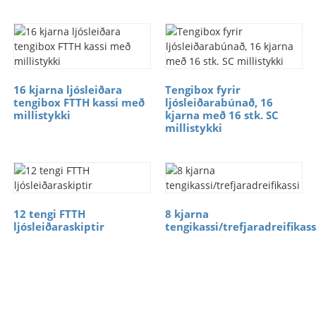
16 kjarna ljósleiðara
Tengibox fyrir
tengibox FTTH kassi með
ljósleiðarabúnað, 16
millistykki
kjarna með 16 stk. SC
millistykki
12 tengi FTTH
8 kjarna
ljósleiðaraskiptir
tengikassi/trefjaradreifikass
Ókeypis