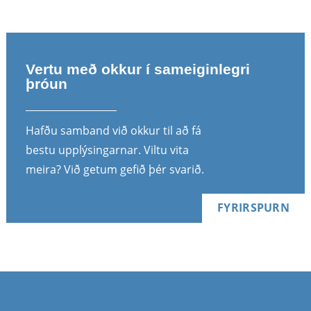
Vertu með okkur í sameiginlegri
þróun
Hafðu samband við okkur til að fá
bestu upplýsingarnar. Viltu vita
meira? Við getum gefið þér svarið.
FYRIRSPURN