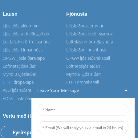
Lausn
Þjónusta
Ljósleiðaraklemmur
Ljósleiðaraklemmur
Ljósleiðara dreifingarbox
Ljósleiðara dreifingarbox
Loftblásinn örtrefjasnúra
Loftblásinn örtrefjasnúra
Ljósleiðari innanhúss
Ljósleiðari innanhúss
OPGW ljósleiðarakapall
OPGW ljósleiðarakapall
Loftnetsljósleiðari
Loftnetsljósleiðari
Mynd 8 Ljósleiðari
Mynd 8 Ljósleiðari
FTTH dropakapall
FTTH dropakapall
ASU ljósleiðarakapall
ASU ljósleiðarakapall
Leave Your Message
ADSS ljósleiðarakapall
ADSS ljósleiðarakapall
Vertu með í Feiboer-hópnum okkar
Fyrirspurn núna