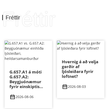
Fréttir
Fréttir
Hvernig á að velja
gerðir af
ljósleiðara fyrir
G.657.A1 á móti
loftnet?
G.657.A2:
Beygjuónæmur
fyrir einskiptis...
2026-08-03
2026-08-06