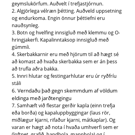
geymslukörfum. Auðvelt í trefjastjórnun.
2. Algjörlega vélræn þétting. Auðveld uppsetning
og endurkoma. Engin önnur þéttiefni eru
nauðsynleg.
3. Botn og hvelfing innsigluð með klemmu og O-
hringjakerfi. Kapalinntaksop innsigluð með
gúmmíi.
4. Skerbakkarnir eru með hjörum til að hægt sé
að komast að hvaða skerbakka sem er án þess
að trufla aðra bakka.
5. Innri hlutar og festingarhlutar eru úr ryðfríu
stáli
6. Verndaðu það gegn skemmdum af völdum
eldinga með jarðtengingu
7. Samhæft við flestar gerðir kapla (einn trefja
eða borða) og kapaluppbyggingar (laus rör,
miðlægur kjarni, rifaður kjarni, mátkaplar). Og
varan er hægt að nota í hvaða umhverfi sem er
(loftnet, grafið, handhola, mannhola) og í