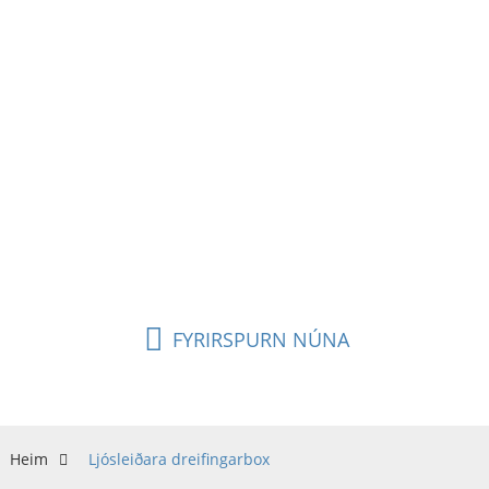
Ljósleiðaralokakassar okkar fyrir utandyra eru
sérstaklega hannaðir til að hýsa og vernda
mismunandi magn af einfaldum eða tvíhliða
millistykkjum sem þú þarft fyrir FTTH, FTTB eða
FTTC. Tengdu SC eða LC millistykki auðveldlega við
ljósleiðarahylki utandyra og gerðu kleift að skipta
ljósleiðurunum þínum í allt að 16 mismunandi
staðsetningar og vernda samtímis nettenginguna
þína.
FYRIRSPURN NÚNA
Heim
Ljósleiðara dreifingarbox