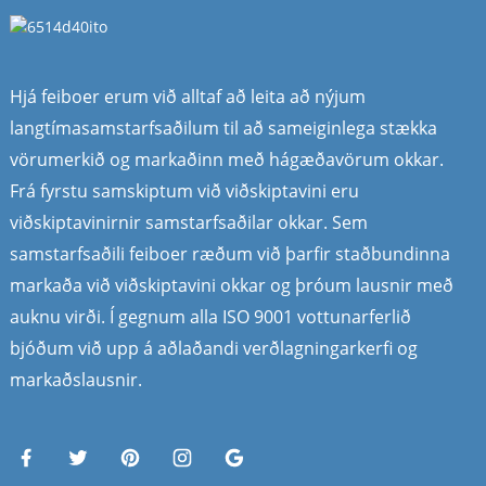
Hjá feiboer erum við alltaf að leita að nýjum
langtímasamstarfsaðilum til að sameiginlega stækka
vörumerkið og markaðinn með hágæðavörum okkar.
Frá fyrstu samskiptum við viðskiptavini eru
viðskiptavinirnir samstarfsaðilar okkar. Sem
samstarfsaðili feiboer ræðum við þarfir staðbundinna
markaða við viðskiptavini okkar og þróum lausnir með
auknu virði. Í gegnum alla ISO 9001 vottunarferlið
bjóðum við upp á aðlaðandi verðlagningarkerfi og
markaðslausnir.