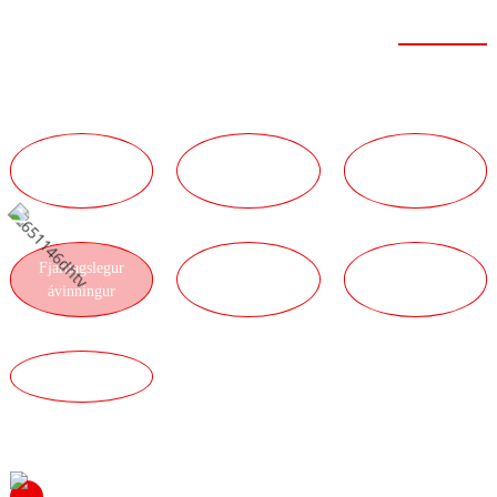
Sterkur styrkur
TÆKNILEGIR
KOSTIR
KOSTIR
KOSTIR
LIÐSINS
ÞJÓNUSTU
Fjárhagslegur
KOSTIR
KOSTIR
ávinningur
FLUTNINGA
VÖRUNNAR
GÆÐAKOSTIR
Hafðu samband við okkur til að fá frekari upplýsingar