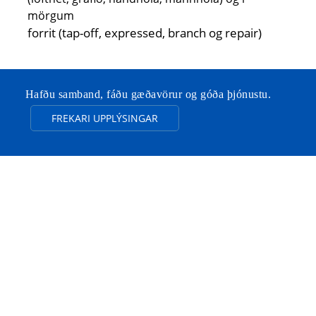
mörgum
forrit (tap-off, expressed, branch og repair)
Hafðu samband, fáðu gæðavörur og góða þjónustu.
FREKARI UPPLÝSINGAR
SJÖ KOSTIR
FEIBOER