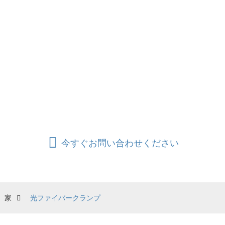
ンレス鋼/アルミニウム製のテールワイヤ/ベイルは、
壁、駆動フック付きポール、ポールブラケット、
FTTHブラケット、その他のドロップワイヤフィッテ
ィングまたはハードウェアへの設置をサポートしま
す。当社には多くの種類の光ファイバードロップケ
ーブルクランプがあります。光ファイバードロップ
ワイヤクランプの詳細情報については、以下の画像
をクリックしてください。
今すぐお問い合わせください
家
光ファイバークランプ