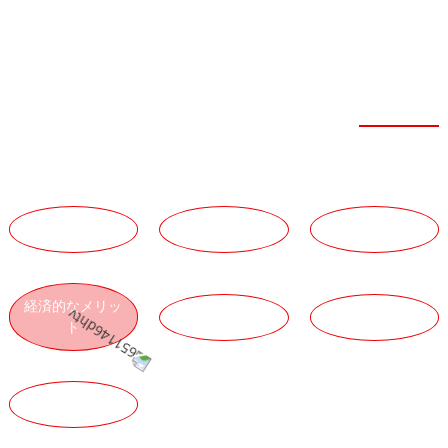
FEIBOERの7つの
利点
強靭な力
技術的な利点
チームの強み
サービスの利点
経済的なメリッ
物流上の利点
製品の利点
ト
品質上の利点