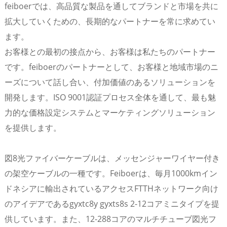
feiboerでは、高品質な製品を通してブランドと市場を共に
拡大していくための、長期的なパートナーを常に求めてい
ます。
お客様との最初の接点から、お客様は私たちのパートナー
です。feiboerのパートナーとして、お客様と地域市場のニ
ーズについて話し合い、付加価値のあるソリューションを
開発します。ISO 9001認証プロセス全体を通して、最も魅
力的な価格設定システムとマーケティングソリューション
を提供します。
a
図8光ファイバーケーブルは、メッセンジャーワイヤー付き
の架空ケーブルの一種です。Feiboerは、毎月1000kmイン
ドネシアに輸出されているアクセスFTTHネットワーク向け
のアイデアであるgyxtc8y gyxts8s 2-12コアミニタイプを提
供しています。また、12-288コアのマルチチューブ図光フ