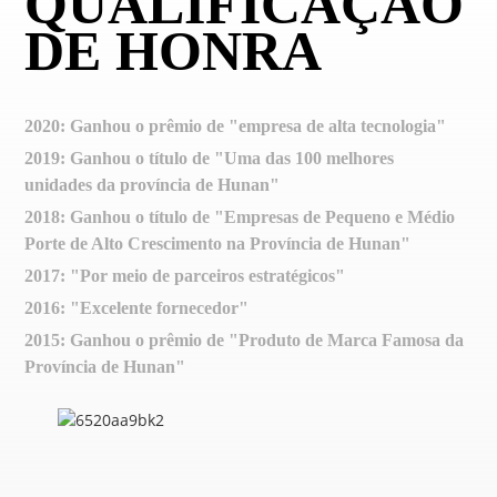
QUALIFICAÇÃO
DE HONRA
2020: Ganhou o prêmio de "empresa de alta tecnologia"
2019: Ganhou o título de "Uma das 100 melhores
unidades da província de Hunan"
2018: Ganhou o título de "Empresas de Pequeno e Médio
Porte de Alto Crescimento na Província de Hunan"
2017: "Por meio de parceiros estratégicos"
2016: "Excelente fornecedor"
2015: Ganhou o prêmio de "Produto de Marca Famosa da
Província de Hunan"