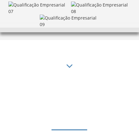
Visão Corporativa
A continuidade não é apenas para a cultura, mas também
um impulso para seguirmos em frente.
Estamos empenhados em ser uma marca líder mundial no
setor de fibra óptica.