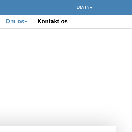
Danish
Om os
Kontakt os
nd
kabler
ninger