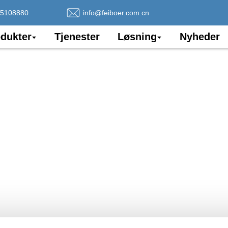
75108880
info@feiboer.com.cn
dukter
Tjenester
Løsning
Nyheder
Landma
Om
 på produktion af fiberoptiske 
 kommunikationsbranchens løs