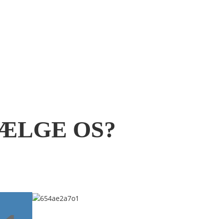
reducere kundernes økonomiske risiko, løse problem
ere nødmidler for kunder og yde stabil økonomisk støt
kundernes udvikling.
ÆLGE OS?