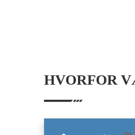
Det kan 
håndt
HVORFOR V