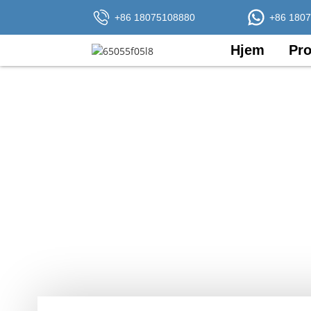
+86 18075108880
+86 180
Hjem
Pro
Fokus
Uddyb