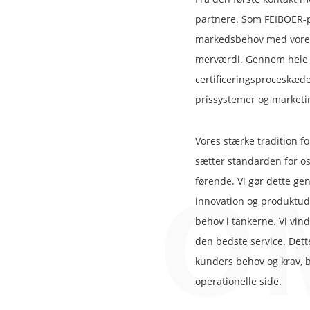
partnere. Som FEIBOER-pa
markedsbehov med vores
merværdi. Gennem hele 
certificeringsproceskæde
prissystemer og marketi
Vores stærke tradition f
sætter standarden for os
O
førende. Vi gør dette ge
innovation og produktudv
behov i tankerne. Vi vinde
den bedste service. Det
kunders behov og krav, 
operationelle side.