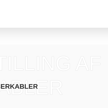
ILLING AF
ABLER
IBERKABLER