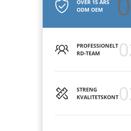
0
OVER 15 ÅRS
ODM OEM
0
PROFESSIONELT
RD-TEAM
0
STRENG
KVALITETSKONTROL