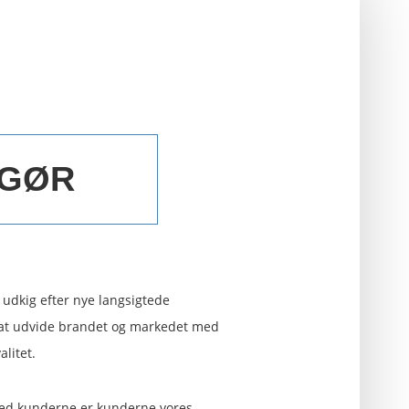
 GØR
å udkig efter nye langsigtede
b at udvide brandet og markedet med
alitet.
med kunderne er kunderne vores