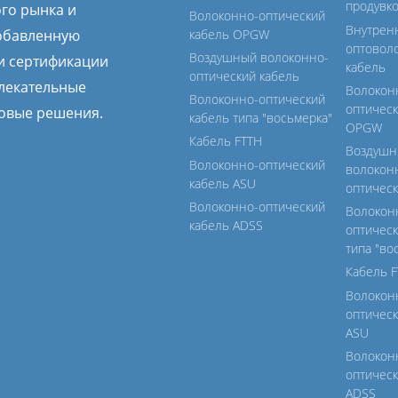
продувк
го рынка и
Волоконно-оптический
Внутрен
обавленную
кабель OPGW
оптовол
Воздушный волоконно-
и сертификации
кабель
оптический кабель
влекательные
Волокон
Волоконно-оптический
оптическ
овые решения.
кабель типа "восьмерка"
OPGW
Кабель FTTH
Воздуш
Волоконно-оптический
волокон
кабель ASU
оптическ
Волоконно-оптический
Волокон
кабель ADSS
оптическ
типа "во
Кабель 
Волокон
оптическ
ASU
Волокон
оптическ
ADSS