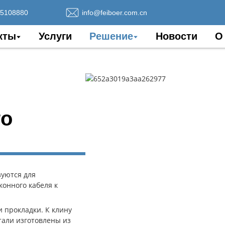
75108880
info@feiboer.com.cn
кты
Услуги
Решение
Новости
О
го
зуются для
онного кабеля к
и прокладки. К клину
тали изготовлены из