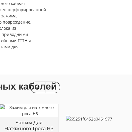
ного кабеля
бжен перфорированной
 зажима,
о повреждение,
олока из
с приводными
тейнами FTTH и
тами для
ных кабелей
Зажим Для
Зажим Для
Натяжного Троса H3
Натяжного Кабеля