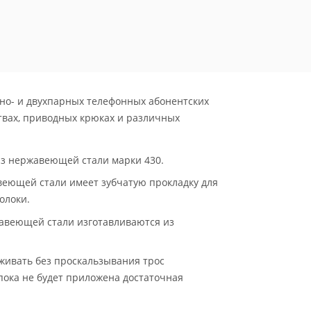
Оптоволоконного
Кабеля С S-
Образным Крюком
но- и двухпарных телефонных абонентских
твах, приводных крюках и различных
из нержавеющей стали марки 430.
веющей стали имеет зубчатую прокладку для
олоки.
авеющей стали изготавливаются из
живать без проскальзывания трос
 пока не будет приложена достаточная