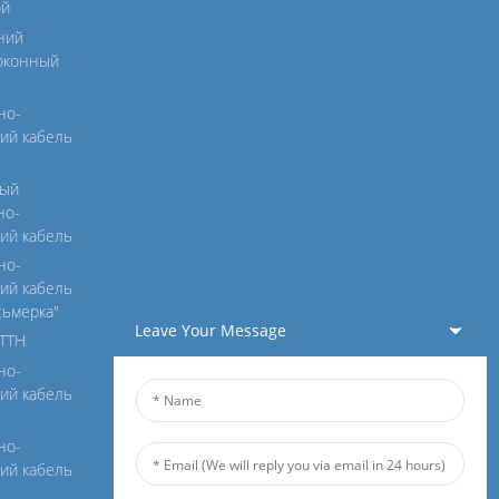
ой
ний
оконный
но-
ий кабель
ный
но-
ий кабель
но-
ий кабель
сьмерка"
Leave Your Message
FTTH
но-
ий кабель
но-
ий кабель