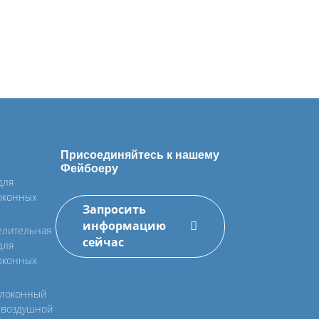
Присоединяйтесь к нашему
Фейбоеру
для
оконных
Запросить
информацию
елительная
сейчас
для
оконных
локонный
с воздушной