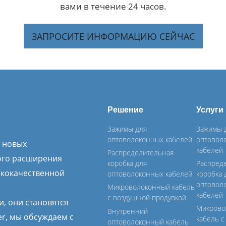
вами в течение 24 часов.
ЗАПРОСИТЕ ИНФОРМАЦИЮ СЕЙЧАС
Решение
Услуги
Зажимы для
Зажимы 
оптоволоконных кабелей
оптовол
м новых
кабелей
Распределительная
ого расширения
коробка для
Распред
ококачественной
оптоволоконных кабелей
коробка 
оптовол
Микроволоконный кабель
кабелей
с воздушной продувкой
и, они становятся
Микрово
Внутренний
er, мы обсуждаем с
кабель 
оптоволоконный кабель