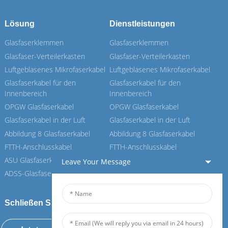
Lösung
Dienstleistungen
Glasfaserklemmen
Glasfaserklemmen
Glasfaser-Verteilerkasten
Glasfaser-Verteilerkasten
Luftgeblasenes Mikrofaserkabel
Luftgeblasenes Mikrofaserkabel
Glasfaserkabel für den
Glasfaserkabel für den
Innenbereich
Innenbereich
OPGW Glasfaserkabel
OPGW Glasfaserkabel
Glasfaserkabel in der Luft
Glasfaserkabel in der Luft
Abbildung 8 Glasfaserkabel
Abbildung 8 Glasfaserkabel
FTTH-Anschlusskabel
FTTH-Anschlusskabel
ASU Glasfaserkabel
ASU Glasfaserkabel
Leave Your Message
ADSS-Glasfaserkabel
ADSS-Glasfaserkabel
Schließen Sie sich unserem Feiboer an