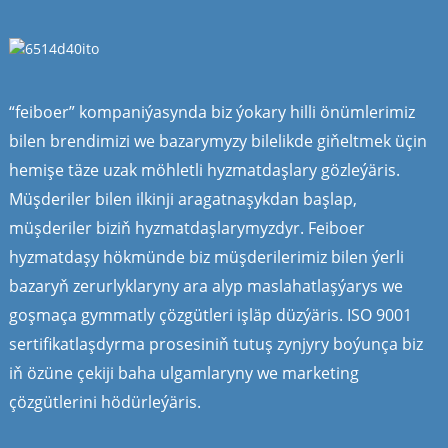
“feiboer” kompaniýasynda biz ýokary hilli önümlerimiz
bilen brendimizi we bazarymyzy bilelikde giňeltmek üçin
hemişe täze uzak möhletli hyzmatdaşlary gözleýäris.
Müşderiler bilen ilkinji aragatnaşykdan başlap,
müşderiler biziň hyzmatdaşlarymyzdyr. Feiboer
hyzmatdaşy hökmünde biz müşderilerimiz bilen ýerli
bazaryň zerurlyklaryny ara alyp maslahatlaşýarys we
goşmaça gymmatly çözgütleri işläp düzýäris. ISO 9001
sertifikatlaşdyrma prosesiniň tutuş zynjyry boýunça biz
iň özüne çekiji baha ulgamlaryny we marketing
çözgütlerini hödürleýäris.