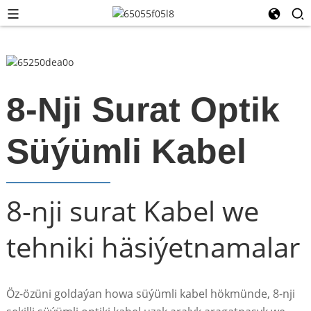
8-Nji Surat Optik
Süýümli Kabel
8-nji surat Kabel we
tehniki häsiýetnamalar
Öz-özüni goldaýan howa süýümli kabel hökmünde, 8-nji