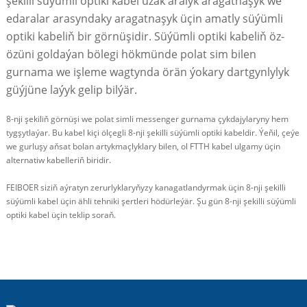
şekilli süýümli optiki kabel uzak aralyk aragatnaşyk we
edaralar arasyndaky aragatnaşyk üçin amatly süýümli
optiki kabeliň bir görnüşidir. Süýümli optiki kabeliň öz-
özüni goldaýan bölegi hökmünde polat sim bilen
gurnama we işleme wagtynda örän ýokary dartgynlylyk
güýjüne laýyk gelip bilýär.
8-nji şekiliň görnüşi we polat simli messenger gurnama çykdajylaryny hem
tygşytlaýar. Bu kabel kiçi ölçegli 8-nji şekilli süýümli optiki kabeldir. Ýeňil, çeýe
we gurluşy aňsat bolan artykmaçlyklary bilen, ol FTTH kabel ulgamy üçin
alternatiw kabelleriň biridir.
FEIBOER siziň aýratyn zerurlyklaryňyzy kanagatlandyrmak üçin 8-nji şekilli
süýümli kabel üçin ähli tehniki şertleri hödürleýär. Şu gün 8-nji şekilli süýümli
optiki kabel üçin teklip soraň.