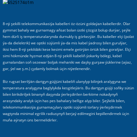
8-nji şekilli telekommunikasiýa kabelleri öz-özüni goldaýan kabellerdir. Olar
gymmat bahaly we gurnamagy aňsat bolan üstki çözgüt bolup durýar, şeýle
hem dürli iş temperaturalarynda durnukly iş görkezýär. Bu kabeller elçi (polat
ýa-da dielektrik) we optiki süýümli ýa-da mis kabel ýadrosy bilen gurulýar,
ikisi hem 8-nji şekildäki kese kesimi emele getirýän örtük bilen goralýar. Elçi
simi hökmünde hyzmat edýän 8-nji şekilli kabeliň ýokarky bölegi, kabel
gurnalandan soň sezewar boljak mehaniki we daşky gurşaw ýüklerine (aýaz,
gar, ýel we ş.m.) çydamly bolmak üçin niýetlenendir.
Biz rugsat berilýän dartgyn güýjüni kabeliň ulanylyp bilinjek aralygyna we
temperatura aralygyna baglylykda kesgitleýäris. Bu dartgyn güýji soňky sütün
a
bilen birikdiriljek binanyň daşynda ýerleşdirilen berkitme nokadynyň
arasyndaky aralyk üçin has pes bahalary bellige alyp biler. Şeýlelik bilen,
telekommunikasiýa gurnamaçylary optiki süýümli torlary ýerleşdirmek
wagtynda minimal egrilik radiusynyň berjaý edilmegini kepillendirmek üçin
muňa aýratyn üns bermelidirler.