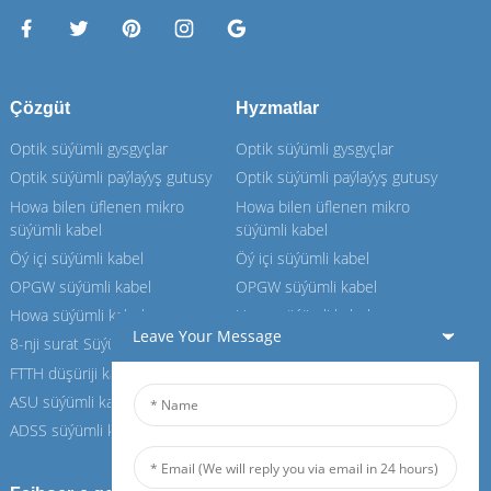
Çözgüt
Hyzmatlar
Optik süýümli gysgyçlar
Optik süýümli gysgyçlar
Optik süýümli paýlaýyş gutusy
Optik süýümli paýlaýyş gutusy
Howa bilen üflenen mikro
Howa bilen üflenen mikro
süýümli kabel
süýümli kabel
Öý içi süýümli kabel
Öý içi süýümli kabel
OPGW süýümli kabel
OPGW süýümli kabel
Howa süýümli kabel
Howa süýümli kabel
Leave Your Message
8-nji surat Süýümli kabel
8-nji surat Süýümli kabel
FTTH düşüriji kabel
FTTH düşüriji kabel
ASU süýümli kabel
ASU süýümli kabel
ADSS süýümli kabel
ADSS süýümli kabel