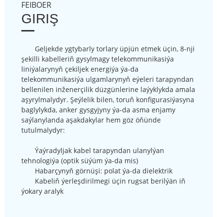
FEIBOER
GIRIŞ
Geljekde ygtybarly torlary üpjün etmek üçin, 8-nji
şekilli kabelleriň gysylmagy telekommunikasiýa
liniýalarynyň çekiljek energiýa ýa-da
telekommunikasiýa ulgamlarynyň eýeleri tarapyndan
bellenilen inženerçilik düzgünlerine laýyklykda amala
aşyrylmalydyr. Şeýlelik bilen, toruň konfigurasiýasyna
baglylykda, anker gysgyjyny ýa-da asma enjamy
saýlanylanda aşakdakylar hem göz öňünde
tutulmalydyr:
Ýaýradyljak kabel tarapyndan ulanylýan
tehnologiýa (optik süýüm ýa-da mis)
Habarçynyň görnüşi: polat ýa-da dielektrik
Kabeliň ýerleşdirilmegi üçin rugsat berilýän iň
ýokary aralyk