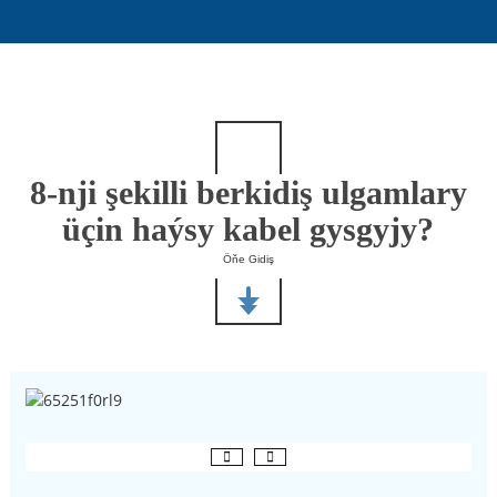
8-nji şekilli berkidiş ulgamlary
üçin haýsy kabel gysgyjy?
Öňe Gidiş