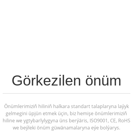
8-nji şekilli howa liniýalarynda ýerine ýetirilen "ölü uçly"
ulanylyşlarda, gysylanda, 8-nji şekilli gysgyjyň çeneleri
habarçy izolýatoryny deşýär we polat bölegine berkidýär.
Şeýle-de bolsa, 8-nji şekilli süýümli optiki kabelleri
ýaýratmak üçin habarçynyň örtügi üýtgedilmän galmalydyr.
Şonuň üçin 8-nji şekilli kabelleriň "ölü uçly" ýa-da asma
usuly bu kabelleriň izolýasiýasyna zeper ýetirmezden
amala aşyrylmalydyr.
Görkezilen önüm
Önümlerimiziň hiliniň halkara standart talaplaryna laýyk
gelmegini üpjün etmek üçin, biz hemişe önümlerimiziň
hiline we ygtybarlylygyna üns berýäris, ISO9001, CE, RoHS
we beýleki önüm güwänamalaryna eýe bolýarys.