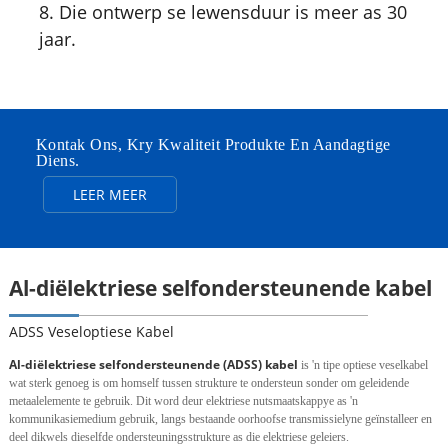
8. Die ontwerp se lewensduur is meer as 30
jaar.
Kontak Ons, Kry Kwaliteit Produkte En Aandagtige
Diens.
LEER MEER
Al-diëlektriese selfondersteunende kabel
ADSS Veseloptiese Kabel
Al-diëlektriese selfondersteunende (ADSS) kabel
is 'n tipe optiese veselkabel
wat sterk genoeg is om homself tussen strukture te ondersteun sonder om geleidende
metaalelemente te gebruik. Dit word deur elektriese nutsmaatskappye as 'n
kommunikasiemedium gebruik, langs bestaande oorhoofse transmissielyne geïnstalleer en
deel dikwels dieselfde ondersteuningsstrukture as die elektriese geleiers.