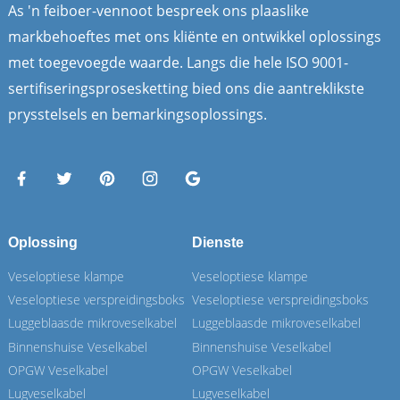
As 'n feiboer-vennoot bespreek ons ​​plaaslike
markbehoeftes met ons kliënte en ontwikkel oplossings
met toegevoegde waarde. Langs die hele ISO 9001-
sertifiseringsprosesketting bied ons die aantreklikste
prysstelsels en bemarkingsoplossings.
Oplossing
Dienste
Veseloptiese klampe
Veseloptiese klampe
Veseloptiese verspreidingsboks
Veseloptiese verspreidingsboks
Luggeblaasde mikroveselkabel
Luggeblaasde mikroveselkabel
Binnenshuise Veselkabel
Binnenshuise Veselkabel
OPGW Veselkabel
OPGW Veselkabel
Lugveselkabel
Lugveselkabel