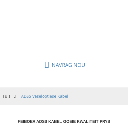
Feiboer met professionele diens, ons het in die bedryf
gegroei as 'n betroubare en geverifieerde ADSS-
kabelvervaardiger.
Ons naam is welbekend in die mark deur die verskaffing
van 'n kwaliteit ADSS-kabel en alle ander soorte
veseloptiese kabel.
NAVRAG NOU
Tuis
ADSS Veseloptiese Kabel
FEIBOER ADSS KABEL GOEIE KWALITEIT PRYS