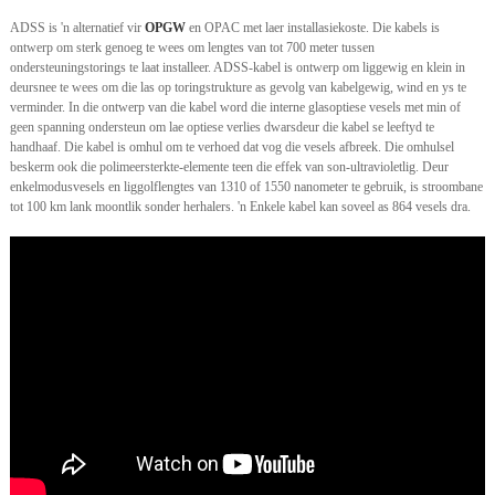
ADSS is 'n alternatief vir
OPGW
en OPAC met laer installasiekoste. Die kabels is
ontwerp om sterk genoeg te wees om lengtes van tot 700 meter tussen
ondersteuningstorings te laat installeer. ADSS-kabel is ontwerp om liggewig en klein in
deursnee te wees om die las op toringstrukture as gevolg van kabelgewig, wind en ys te
verminder. In die ontwerp van die kabel word die interne glasoptiese vesels met min of
geen spanning ondersteun om lae optiese verlies dwarsdeur die kabel se leeftyd te
handhaaf. Die kabel is omhul om te verhoed dat vog die vesels afbreek. Die omhulsel
beskerm ook die polimeersterkte-elemente teen die effek van son-ultravioletlig. Deur
enkelmodusvesels en liggolflengtes van 1310 of 1550 nanometer te gebruik, is stroombane
tot 100 km lank moontlik sonder herhalers. 'n Enkele kabel kan soveel as 864 vesels dra.