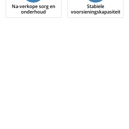
Na-verkope sorg en
Stabiele
onderhoud
voorsieningskapasiteit
Gratis
Finansiële
Dienste
(Krediet)
Finansiële dienste om die kliënt se finansiële
probleme op te los. Dit kan die finansiële risiko van
kliënte verminder, die probleem van noodfondse vir