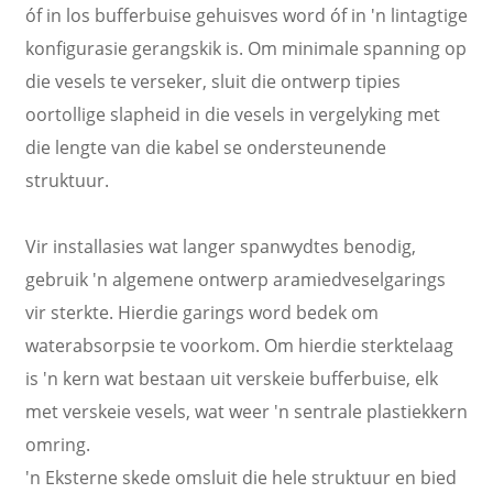
óf in los bufferbuise gehuisves word óf in 'n lintagtige
konfigurasie gerangskik is. Om minimale spanning op
die vesels te verseker, sluit die ontwerp tipies
oortollige slapheid in die vesels in vergelyking met
die lengte van die kabel se ondersteunende
struktuur.
Vir installasies wat langer spanwydtes benodig,
gebruik 'n algemene ontwerp aramiedveselgarings
vir sterkte. Hierdie garings word bedek om
waterabsorpsie te voorkom. Om hierdie sterktelaag
is 'n kern wat bestaan ​​uit verskeie bufferbuise, elk
met verskeie vesels, wat weer 'n sentrale plastiekkern
omring.
'n Eksterne skede omsluit die hele struktuur en bied