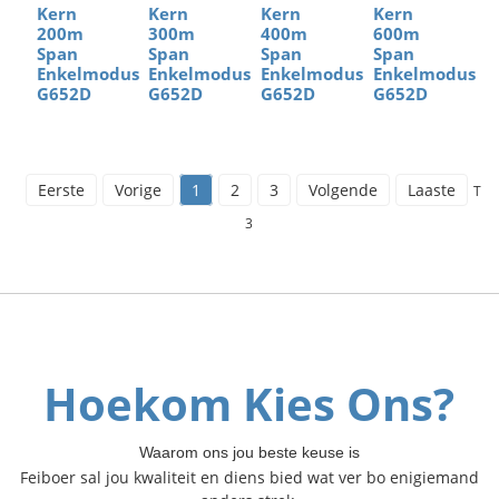
Kern
Kern
Kern
Kern
200m
300m
400m
600m
Span
Span
Span
Span
Enkelmodus
Enkelmodus
Enkelmodus
Enkelmodus
G652D
G652D
G652D
G652D
Eerste
Vorige
1
2
3
Volgende
Laaste
Tot
3
Hoekom Kies Ons?
Waarom ons jou beste keuse is
Feiboer sal jou kwaliteit en diens bied wat ver bo enigiemand