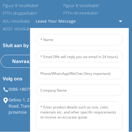
Figuur 8 Veselkabel
Figuur 8 Veselkabel
FTTH-druppelkabel
FTTH-druppelkabel
ASU Veselkabel
ASU Veselkabel
Leave Your Message
ADSS Veselkabel
ADSS Veselkabel
Sluit aan by ons Feiboer
Navraag Nou
Volg ons
0086-18075108880
info@feiboer.com.cn
Gebou 1, Zhongjianbaobao Herehuis, No. 30, Lianhu 3rd
Road, Tiandingstraat, Yuelu-distrik, Changsha City, Hunan-
provinsie