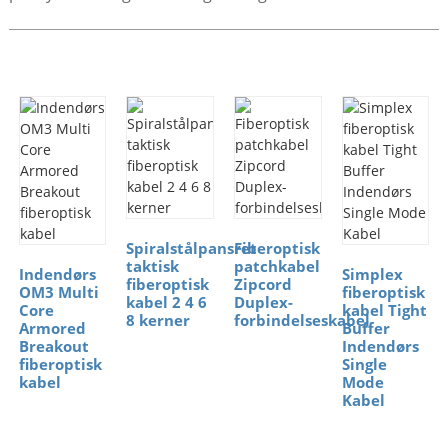
Spiralstålpansret
Fiberoptisk
taktisk
patchkabel
Indendørs
Simplex
fiberoptisk
Zipcord
OM3 Multi
fiberoptisk
kabel 2 4 6
Duplex-
Core
kabel Tight
8 kerner
forbindelseskabel
Armored
Buffer
Breakout
Indendørs
fiberoptisk
Single
kabel
Mode
Kabel