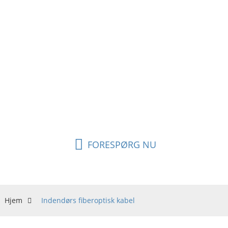
metallisk forstærket kerne og aramidgarn bruges
ofte til indendørs kabler. G.657 fiber har høj
ydeevne med hensyn til bøjningsmodstand, hvilket
er perfekt til indendørs ledningsføring. Til
indendørs ledningsføring, tilslutningsudstyr,
fiberpatchkabler, dropkabler og
distributionskabler. FEIBOER tilbyder dropkabler,
breakout fiberkabler, OFNR riser, simplexkabler og
duplexkabler.
FORESPØRG NU
Hjem
Indendørs fiberoptisk kabel