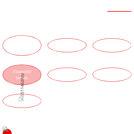
Stærk styrke
TEKNISKE
HOLDFORDELE
SERVICEFORDELE
FORDELE
Finansielle
LOGISTIKFORDELE
PRODUKTFORDEL
fordele
KVALITETSFORDELE
Du er velkommen til at kontakte os for at høre mere om