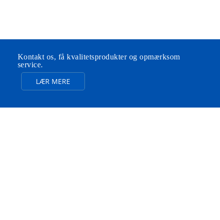
Kontakt os, få kvalitetsprodukter og opmærksom
service.
LÆR MERE
FEIBOER SYV
FORDELE