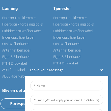
Løsning
Tjenester
Fiberoptiske klemmer
Fiberoptiske klemmer
Fiberoptisk fordelingsboks
Fiberoptisk fordelingsboks
Luftblæst mikrofiberkabel
Luftblæst mikrofiberkabel
Indendørs fiberkabel
Indendørs fiberkabel
OPGW fiberkabel
OPGW fiberkabel
Antennefiberkabel
Antennefiberkabel
Figur 8 Fiberkabel
Figur 8 Fiberkabel
FTTH Dropkabel
FTTH Dropkabel
ASU fiberkabel
ASU fiberkabel
Leave Your Message
ADSS-fiberkabel
ADSS-fiberkabel
Bliv en del af vores Feiboer
Forespørgsel nu