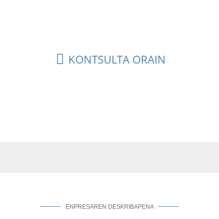
ntasunaren, malgutasunaren eta eraikuntza errazaren 
t ere bada.
KONTSULTA ORAIN
ENPRESAREN DESKRIBAPENA