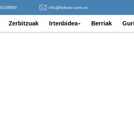
75108880
info@feiboer.com.cn
Zerbitzuak
Irtenbidea
Berriak
Gur
 irudiko zuntz optikoko kabl
gisa, 8 irudiko zuntz optikoko kablea distantzia luz
ntz optikoko kable mota bat da. Altzairuzko hari hari
erresistentzia oso handia du instalazioan eta funtzi
brezko mezulariak instalazio-kostuak ere aurrezten dit