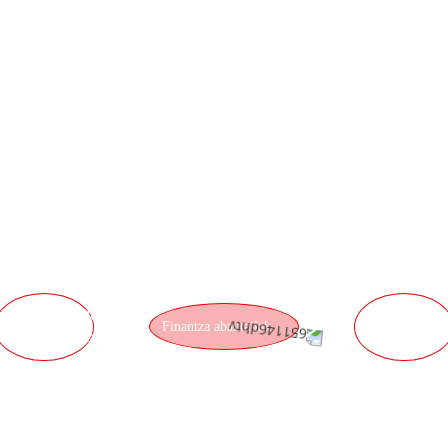
RREN ZAZPI ABA
Indar handia
ZERBITZUAREN
LOGISTIK
Finantza abantailak
ABANTAILAK
ABANTAIL