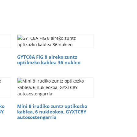
GYTC8A FIG 8 aireko zuntz
optikozko kablea 36 nukleo
ko
Mini 8 irudiko zuntz optikozko
8Y
kablea, 6 nukleokoa, GYXTC8Y
autosostengarria