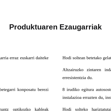
Produktuaren Ezaugarriak
arria erraz euskarri daiteke
Hodi soltean betetako gela
Altzairuzko zintaren in
erresistentzia du.
betegarri konposatu berezi
8 irudiko egitura autosost
instalazioa errazten du, ins
zuntz optikozko kableak
Hodi solteko hariztatut