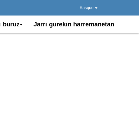
Basque
i buruz
Jarri gurekin harremanetan
ea
eko komunikaziorako eta bulegoen
lkatua denez zuntz optikoko
onamenduan.
uzte. Kable hau tamaina txikiko 8