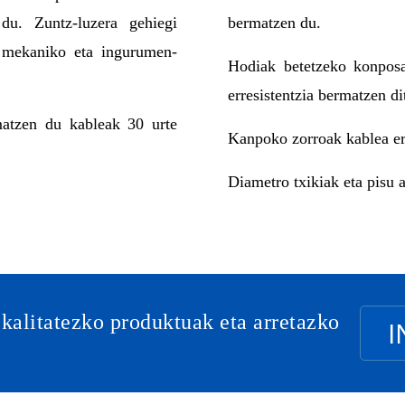
 du. Zuntz-luzera gehiegi
bermatzen du.
e mekaniko eta ingurumen-
Hodiak betetzeko konposa
erresistentzia bermatzen di
matzen du kableak 30 urte
Kanpoko zorroak kablea err
Diametro txikiak eta pisu a
 kalitatezko produktuak eta arretazko
I