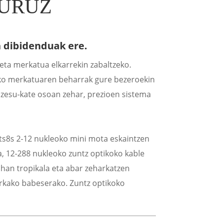
BURUZ
 dibidenduak ere.
 eta merkatua elkarrekin zabaltzeko.
kiko merkatuaren beharrak gure bezeroekin
rozesu-kate osoan zehar, prezioen sistema
xts8s 2-12 nukleoko mini mota eskaintzen
, 12-288 nukleoko zuntz optikoko kable
ihan tropikala eta abar zeharkatzen
 aurkako babeserako. Zuntz optikoko