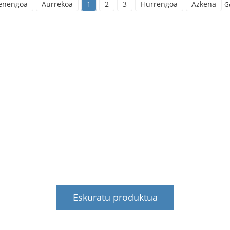
enengoa
Aurrekoa
1
2
3
Hurrengoa
Azkena
Gu
nantza Zerbitzuak (
roen finantza-zailtasunak konpontzeko finantza-zerbit
finantza-arriskua murriztu dezake, bezeroen larrialdi
giteko arazoa konpondu eta bezeroen garapenerako f
laguntza egonkorra eman.
Eskuratu produktua