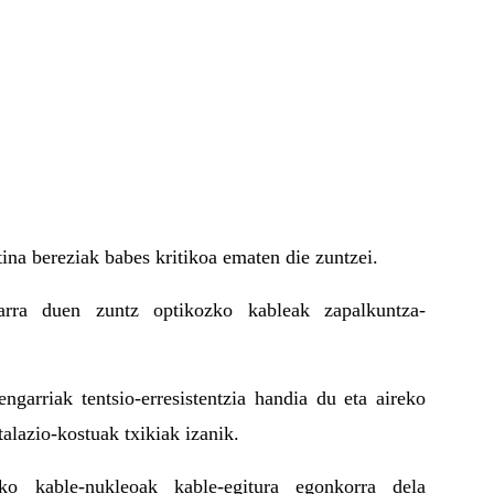
tina bereziak babes kritikoa ematen die zuntzei.
darra duen zuntz optikozko kableak zapalkuntza-
engarriak tentsio-erresistentzia handia du eta aireko
talazio-kostuak txikiak izanik.
ako kable-nukleoak kable-egitura egonkorra dela