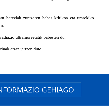
tu bereziak zuntzaren babes kritikoa eta urarekiko
tu.
adiazio ultramoreetatik babesten du.
rinak erraz jartzen dute.
NFORMAZIO GEHIAGO