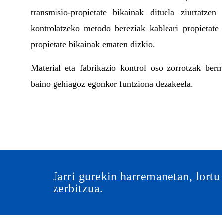
transmisio-propietate bikainak dituela ziurtatzen
kontrolatzeko metodo bereziak kableari propietat
propietate bikainak ematen dizkio.
Material eta fabrikazio kontrol oso zorrotzak ber
baino gehiagoz egonkor funtziona dezakeela.
Jarri gurekin harremanetan, lortu
zerbitzua.