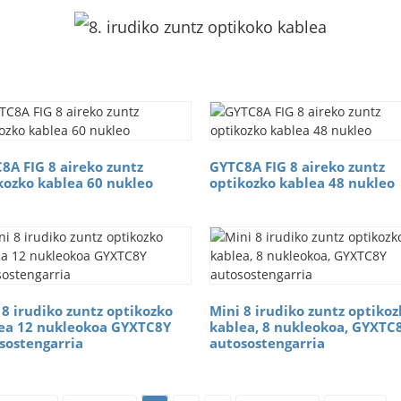
8A FIG 8 aireko zuntz
GYTC8A FIG 8 aireko zuntz
kozko kablea 60 nukleo
optikozko kablea 48 nukleo
 8 irudiko zuntz optikozko
Mini 8 irudiko zuntz optikoz
ea 12 nukleokoa GYXTC8Y
kablea, 8 nukleokoa, GYXTC
sostengarria
autosostengarria