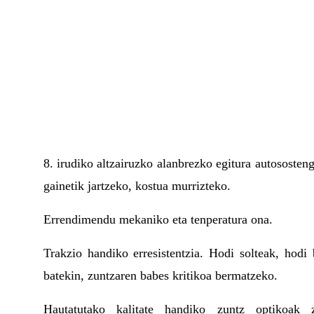
8. irudiko altzairuzko alanbrezko egitura autososteng
gainetik jartzeko, kostua murrizteko.
Errendimendu mekaniko eta tenperatura ona.
Trakzio handiko erresistentzia. Hodi solteak, hodi 
batekin, zuntzaren babes kritikoa bermatzeko.
Hautatutako kalitate handiko zuntz optikoak 