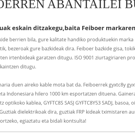
OERREN ABANTAILEI 
uak eskain ditzakegu,
baita Feiboer markaren
kide berrien bila, gure kalitate handiko produktuekin marka
ik, bezeroak gure bazkideak dira. Feiboer bazkide gisa, to
uten irtenbideak garatzen ditugu. ISO 9001 ziurtagiriaren p
kaintzen ditugu.
-haria duen aireko kable mota bat da. Feiboerrek gyxtc8y gy
ta Indonesiara hilero 1000 km esportatzen dituena. Gainera
untz optikoko kablea, GYFTC8S SASJ GYFTC8Y53 SADJ, basoa, o
. Guztiak dielektrikoak dira, guztiak FRP kideak tximistaren
rtzeko, egiaztatu eta bidali kontsulta!