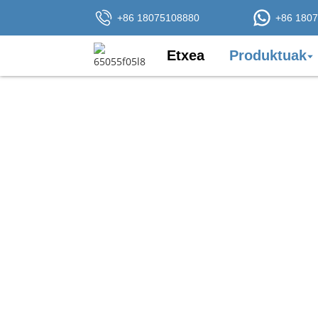
+86 18075108880
+86 180
Etxea
Produktuak
8.
Zuntz optikoko kable autosostengarri 
arteko komunikaziorako egokia den zu
kablearen zati autosostengarri gisa, 
8 irudiko formak eta altzairuzko alan