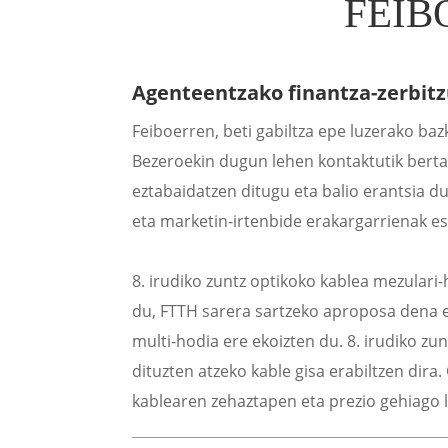
FEIB
Agenteentzako finantza-zerbitz
Feiboerren, beti gabiltza epe luzerako baz
Bezeroekin dugun lehen kontaktutik bertat
eztabaidatzen ditugu eta balio erantsia d
eta marketin-irtenbide erakargarrienak es
8. irudiko zuntz optikoko kablea mezulari
du, FTTH sarera sartzeko aproposa dena e
multi-hodia ere ekoizten du. 8. irudiko z
dituzten atzeko kable gisa erabiltzen dira
kablearen zehaztapen eta prezio gehiago lo