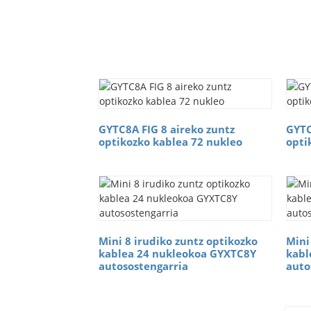
GYTC8A FIG 8 aireko zuntz
GYTC
optikozko kablea 72 nukleo
opti
Mini 8 irudiko zuntz optikozko
Mini
kablea 24 nukleokoa GYXTC8Y
kabl
autosostengarria
auto