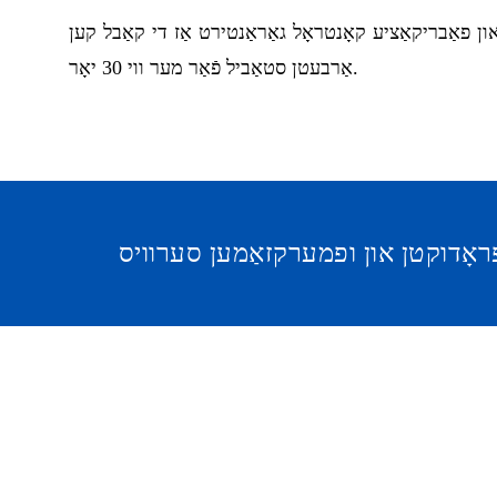
ן פאַבריקאַציע קאָנטראָל גאַראַנטירט אַז די קאַבל קען
אַרבעטן סטאַביל פֿאַר מער ווי 30 יאָר.