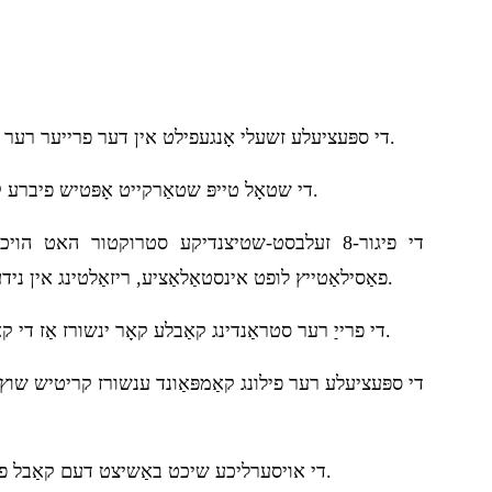
די ספּעציעלע זשעלי אָנגעפילט אין דער פרייער רער גיט די פֿאַזערס קריטישן שוץ.
די שטאָל טייפּ שטאַרקייט אָפּטיש פיברע קאַבל האט קראַך קעגנשטעל.
די פיגור-8 זעלבסט-שטיצנדיקע סטרוקטור האט הוי
פאַסילאַטייץ לופט אינסטאַלאַציע, ריזאַלטינג אין נידעריקע אינסטאַלאַציע קאָסטן.
די פרייַ רער סטראַנדינג קאַבלע קאָר ינשורז אַז די קאַבלע סטרוקטור איז סטאַביל.
די ספּעציעלע רער פילונג קאַמפּאַונד ענשורז קריטיש שוץ
די אויסערליכע שיכט באַשיצט דעם קאַבל פון אַלטראַווייאַליט ראַדיאַציע.