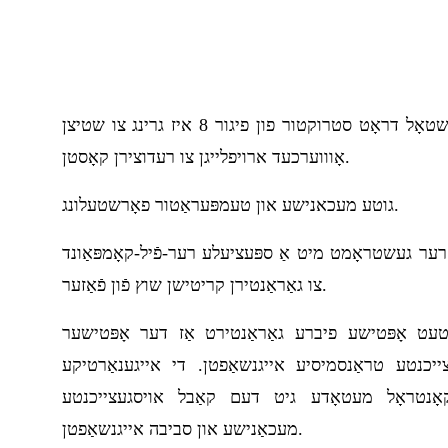
זיך-שטיצנדיקע שטראַנדעד שטאָל דראָט סטרוקטור פון פיגור 8 איז גרינג צו שטיצן
אָוווערכעד ארויפלייגן צו רעדוצירן קאָסטן.
גוטע מעכאנישע און טעמפּעראַטור פאָרשטעלונג.
רער געשטראָמט מיט אַ ספּעציעלע רער-פֿיל-קאָמפּאַונד
צו גאַראַנטירן קריטישן שוץ פֿון פֿאַזער.
יטעט אָפּטישע פיברע גאַראַנטירט אַז דער אָפּטישער
יכנטע טראַנסמיסיע אייגנשאַפטן. די אייגענאַרטיקע
ָנטראָל מעטאָדע גיט דעם קאַבל אויסגעצייכנטע
מעכאַנישע און סביבה אייגנשאַפטן.