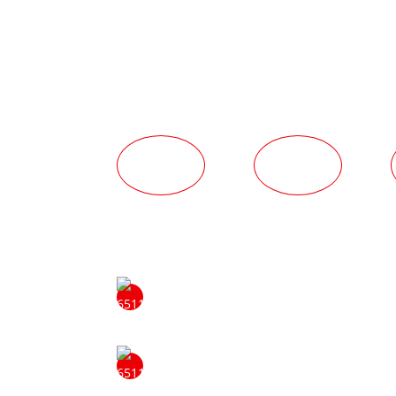
מאַנשאַפֿט
טעכנישע
מעלות
מעלות
 צו ענטפֿערן אייערע פֿראַגעס און צושטעלן
אייך מיט מער אינפֿאָרמאַציע.
ונדז ווערן פירער. מיר טוען דאָס דורך אַ
סטאַמערז אין זינען. שטענדיק געווינען מיט