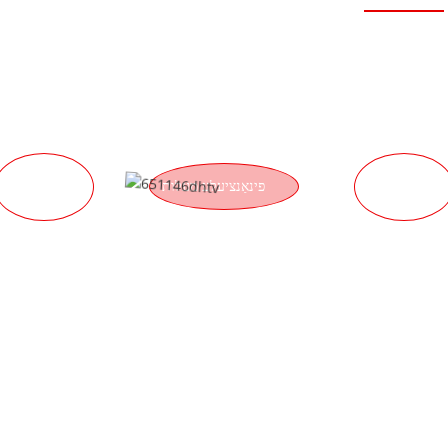
שטאַרקע שטאַרקייט
לאָגיסטיק
סערוויס
פינאַנציעלע מעלות
מעלות
מעלות
וועגן די בענעפיטן פון ווערן אונדזער דיסטריביאַטאָר. מיר וועלן זיין צופרידן
לווינג און שווערער אַרבעט שטעלט דעם סטאַנדאַרט פֿאַר אונדז און העלפֿט א
ָדוקט אַנטוויקלונג. מיר האַלטן שטענדיק די באַדערפֿנישן פֿון אונדזערע קאַ