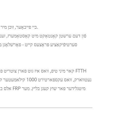
ביי פייבאָער, זוכן מיר שטענדיק נייע לאַנג-טערמין פּאַרטנערס צו צוזאַמען אויסברייטערן די בראַנד און מאַרק מיט אונדזערע הויך-קוואַליטעט פּראָדוקטן.
פֿון דעם ערשטן קאָנטאַקט מיט קאַסטאַמערז, זענען