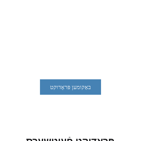
אַנציעלע סערוויסעס 
 סערוויסעס צו סאָלווען די קונה'ס פינאַנציעלע שוועריקייטן. עס קע
ציעלע ריזיקע פון ​​קאַסטאַמערז, סאָלווען די פּראָבלעם פון זיך אויס
לטער פֿאַר קאַסטאַמערז, און צושטעלן סטאַביל פינאַנציעלע שטיצע
אַנטוויקלונג פון קאַסטאַמערז.
באַקומען פּראָדוקט