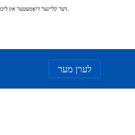
דער קליינער דיאַמעטער און ליכט וואָג מאַכן עס גרינג צו לייגן.
לערן מער