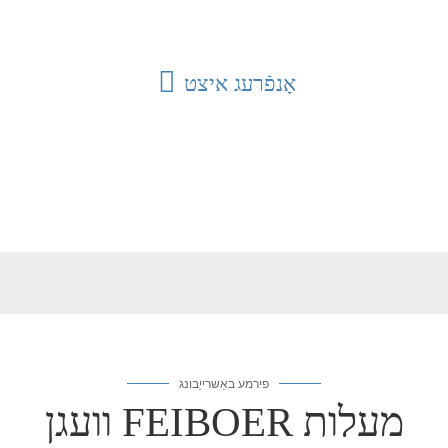
אָנפֿרעג איצט
פירמע באַשרייַבונג
וועגן FEIBOER מעלות