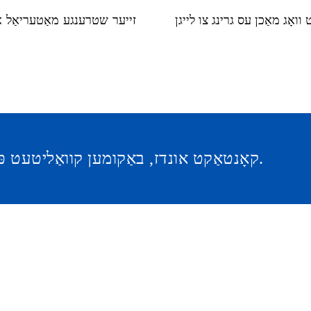
זייער שטרענגע מאַטעריאַל או
קאָנטאַקט אונדז, באַקומען קוואַליטעט פּראָדוקטן און ופמערקזאַמען סערוויס.
FEIBOER זיבן מעלות