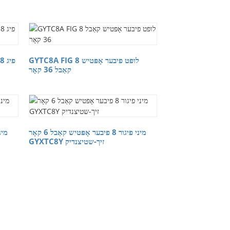
GYTC8A FIG 8 לופט פיבער אָפּטיש
קאַבל 36 קאָר
מיני פיגור 8 פיבער אָפּטיש קאַבל 6 קאָר
GYXTC8Y זיך-שטיצנדיק