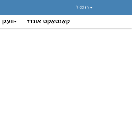
Yiddish
קאָנטאַקט אונדז
וועגן 
קאמוניקאציע און אינטער-אפיס קאמוניק
מעלות פון ליכט, פלעקסיבל און גרינג צו קאַנסטרוקציע, איז עס אויך איינער פון די אַלטערנאַטיווע קאַבלען פֿאַר FTTH קאַבלינג נעטוואָרקס.