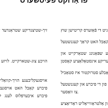
פּראָדוקט פֿעיִטשערס
כע שפּאַנונג שטאַרקייט און
הויכע צוג-שטארקייט. לויזע 
אויסגעקליבענע הויך-קוואַל
 פון די פיברע און קעגנשטעל
פיברע קאַבל האט אויסגעצי
צו וואַסער.
פיברע איבערפלוס לענג קא