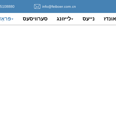
75108880
info@feiboer.com.cn
אונדז
נייעס
לייזונג
סערוויסעס
פּראָ
פיגור 8 פיבער אָפּטיש קאַבל
אלס א זעלבסטשטיצנדיקער לופט-פיבער קאבל, איז פיגור 8 פיבער אפטיקע
אציע. מיט שטאל-געשטראנדעטן דראט אלס דער זעלבסטשטיצנדיקע
דערפילן די זייער הויכע צענזור-שטארקייט בעת אינסטאלירונג און אפעראציע.