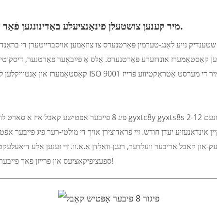
ווי אויך פייבאָער בראַנד דיווידענדן.
מיר קענען צושטעלן פינאַנציעלע באַדינונגען פֿאַר א
 קאַסטאַמערז אונדזערע פּאַרטנערס. אַלס אַ פֿײַבאָער פּאַרטנער, דיסקוטיר
קאַסטאַמערז און אַנטוויקלען לייזונגען מיט צוגעגעבענעם ווערט
פיג 8 פייבער אפטישע קאבל איז א סארט לופט קאבל מיט מעסענדזשער דרא
ספעציפיקאציעס און פרייזן פאר פייבער אפטישע קאבל, ביטע טשעקט און שיקט אן אנפראג!