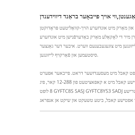
ַגענטן,
ן מיר די לאָקאַלע מאַרק באַדערפֿנישן מיט אונדזערע
. איבער דער גאַנצער ISO 9001 סערטיפֿיקאַציע פּראָצעס קייט - פאָרשלאָגן מיר די מערסט אַטראַקטיווע פּרייז
סיסטעמען און פֿאַרקויף לייזונגען.
ט. פייבאער אפערט gyxtc8y gyxts8s 2-12 קאר מיני טיפ, וואס איז גוט פארן צוטריט פונעם FTTH
נעטווארק, וואס עקספארטירט 1000 קילאמעטער קיין אינדאנעזיע יעדן חודש. זיי פראדוצירן אויך די מולטי-רער פיג פייבער אפטישע קאבל מיט א קאפאציטעט פון 12-288 קאר, פיג
8 לופט GYFTC8S SASJ GYFTC8Y53 SADJ אלס בעק-און קאבל אריבער וועלדער, רעגן-וואַלדן א.א.וו. זיי זענען אלע דיאעלעקטרישע FRP מיטגלידער פאר שוץ קעגן בליץ. מער