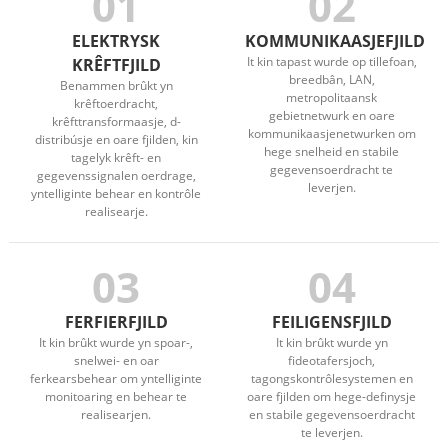
01
02
ELEKTRYSK
KOMMUNIKAASJEFJILD
It kin tapast wurde op tillefoan,
KRÊFTFJILD
breedbân, LAN,
Benammen brûkt yn
metropolitaansk
krêftoerdracht,
gebietnetwurk en oare
krêfttransformaasje, d-
kommunikaasjenetwurken om
distribúsje en oare fjilden, kin
hege snelheid en stabile
tagelyk krêft- en
gegevensoerdracht te
gegevenssignalen oerdrage,
leverjen.
yntelliginte behear en kontrôle
realisearje.
03
04
FERFIERFJILD
FEILIGENSFJILD
It kin brûkt wurde yn spoar-,
It kin brûkt wurde yn
snelwei- en oar
fideotafersjoch,
ferkearsbehear om yntelliginte
tagongskontrôlesystemen en
monitoaring en behear te
oare fjilden om hege-definysje
realisearjen.
en stabile gegevensoerdracht
te leverjen.