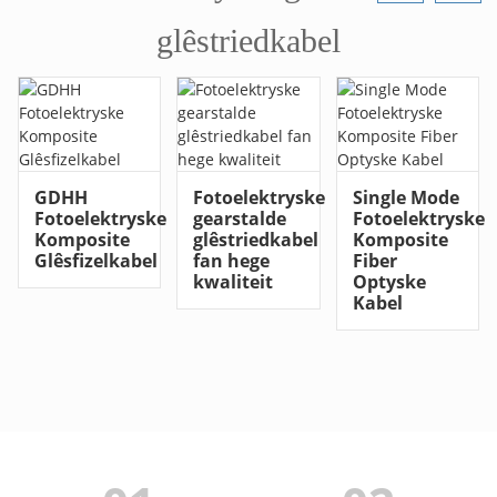
glêstriedkabel
GDHH
Fotoelektryske
Single Mode
Fotoelektryske
gearstalde
Fotoelektryske
Komposite
glêstriedkabel
Komposite
Glêsfizelkabel
fan hege
Fiber
kwaliteit
Optyske
Kabel