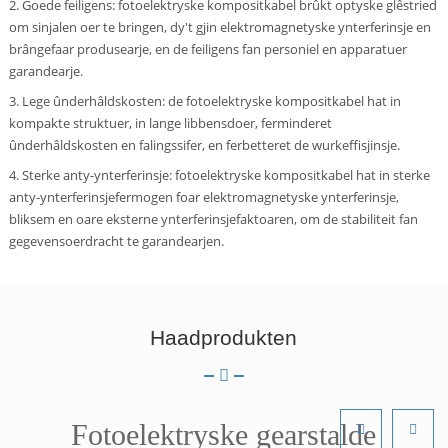
2. Goede feiligens: fotoelektryske kompositkabel brûkt optyske glêstried
om sinjalen oer te bringen, dy't gjin elektromagnetyske ynterferinsje en
brângefaar produsearje, en de feiligens fan personiel en apparatuer
garandearje.
3. Lege ûnderhâldskosten: de fotoelektryske kompositkabel hat in
kompakte struktuer, in lange libbensdoer, ferminderet
ûnderhâldskosten en falingssifer, en ferbetteret de wurkeffisjinsje.
4. Sterke anty-ynterferinsje: fotoelektryske kompositkabel hat in sterke
anty-ynterferinsjefermogen foar elektromagnetyske ynterferinsje,
bliksem en oare eksterne ynterferinsjefaktoaren, om de stabiliteit fan
gegevensoerdracht te garandearjen.
Haadprodukten
Fotoelektryske gearstalde