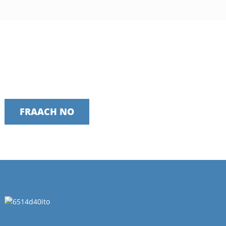
Sprek hjoed noch mei ús team
Wy binne grutsk op it leverjen fan tydlike, betroubere en
nuttige tsjinsten
FRAACH NO