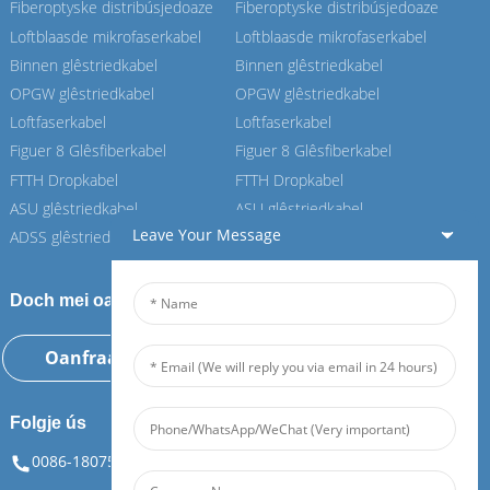
Fiberoptyske distribúsjedoaze
Fiberoptyske distribúsjedoaze
Loftblaasde mikrofaserkabel
Loftblaasde mikrofaserkabel
Binnen glêstriedkabel
Binnen glêstriedkabel
OPGW glêstriedkabel
OPGW glêstriedkabel
Loftfaserkabel
Loftfaserkabel
Figuer 8 Glêsfiberkabel
Figuer 8 Glêsfiberkabel
FTTH Dropkabel
FTTH Dropkabel
ASU glêstriedkabel
ASU glêstriedkabel
Leave Your Message
ADSS glêstriedkabel
ADSS glêstriedkabel
Doch mei oan ús Feiboer
Oanfraach no
Folgje ús
0086-18075108880
info@feiboer.com.cn