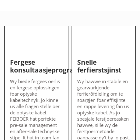
Fergese
Snelle
konsultaasjeprogrammatsjinst
ferfierstsjinst
Wy biede fergees oerlis
Wy hawwe in stabile en
en fergese oplossingen
gearwurkjende
foar optyske
ferfierôfdieling om te
kabeltechnyk. Jo kinne
soargjen foar effisjinte
ús alle fragen stelle oer
en rappe levering fan ús
de optyske kabel.
optyske kabel. As jo ​​
FEIBOER hat perfekte
spesjale ferstjoereasken
pre-sale management
hawwe, sille wy de
en after-sale technyske
ferstjoermetoade
stipe. It hat in team fan
oanpasse dy't by jo past.