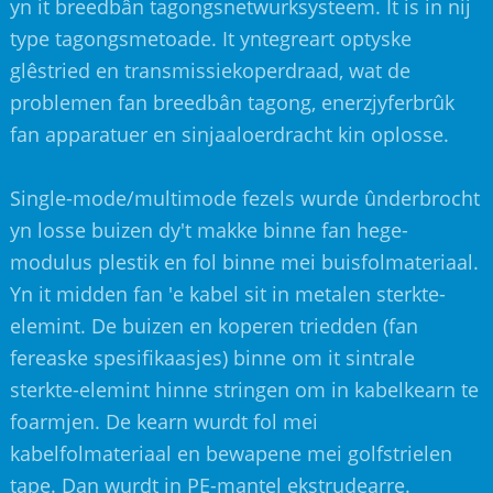
yn it breedbân tagongsnetwurksysteem. It is in nij
type tagongsmetoade. It yntegreart optyske
glêstried en transmissiekoperdraad, wat de
problemen fan breedbân tagong, enerzjyferbrûk
fan apparatuer en sinjaaloerdracht kin oplosse.
Single-mode/multimode fezels wurde ûnderbrocht
yn losse buizen dy't makke binne fan hege-
modulus plestik en fol binne mei buisfolmateriaal.
Yn it midden fan 'e kabel sit in metalen sterkte-
elemint. De buizen en koperen triedden (fan
fereaske spesifikaasjes) binne om it sintrale
sterkte-elemint hinne stringen om in kabelkearn te
foarmjen. De kearn wurdt fol mei
kabelfolmateriaal en bewapene mei golfstrielen
tape. Dan wurdt in PE-mantel ekstrudearre.