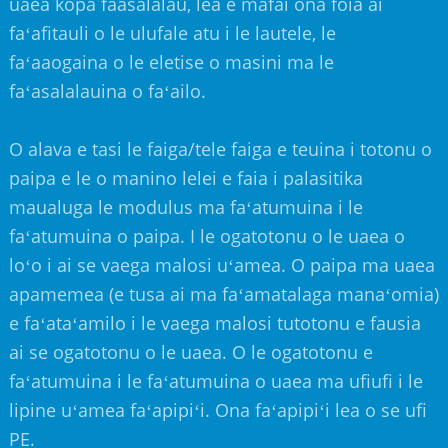
uaea kopa faasalalau, lea e mafai ona foia ai
faʻafitauli o le ulufale atu i le lautele, le
faʻaaogaina o le eletise o masini ma le
faʻasalalauina o faʻailo.
O alava e tasi le faiga/tele faiga e teuina i totonu o
paipa e le o manino lelei e faia i palasitika
maualuga le modulus ma faʻatumuina i le
faʻatumuina o paipa. I le ogatotonu o le uaea o
loʻo i ai se vaega malosi uʻamea. O paipa ma uaea
apamemea (e tusa ai ma faʻamatalaga manaʻomia)
e faʻataʻamilo i le vaega malosi tutotonu e fausia
ai se ogatotonu o le uaea. O le ogatotonu e
faʻatumuina i le faʻatumuina o uaea ma ufiufi i le
lipine uʻamea faʻapipiʻi. Ona faʻapipiʻi lea o se ufi
PE.