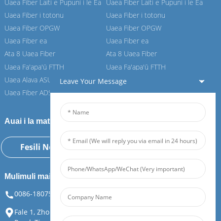
Uaea Fiber Laiti e Pupuni i le Ea
Uaea Fiber Laiti e Pupuni i le Ea
Uaea Fiber i totonu
Uaea Fiber i totonu
Uaea Fiber OPGW
Uaea Fiber OPGW
Uaea Fiber ea
Uaea Fiber ea
Ata 8 Uaea Fiber
Ata 8 Uaea Fiber
Uaea Fa'apa'ū FTTH
Uaea Fa'apa'ū FTTH
Uaea Alava ASU
Uaea Alava ASU
Leave Your Message
Uaea Fiber ADSS
Uaea Fiber ADSS
Auai i la matou Feiboer
Fesili Nei
Mulimuli mai ia i matou
0086-18075108880
info@feiboer.com.cn
Fale 1, Zhongjianbaobao Mansion, Numera 30, Lianhu 3rd