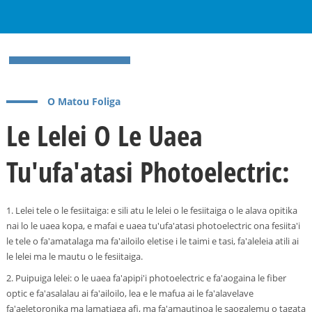
O Matou Foliga
Le Lelei O Le Uaea
Tu'ufa'atasi Photoelectric:
a
1. Lelei tele o le fesiitaiga: e sili atu le lelei o le fesiitaiga o le alava opitika
nai lo le uaea kopa, e mafai e uaea tu'ufa'atasi photoelectric ona fesiita'i
le tele o fa'amatalaga ma fa'ailoilo eletise i le taimi e tasi, fa'aleleia atili ai
le lelei ma le mautu o le fesiitaiga.
2. Puipuiga lelei: o le uaea fa'apipi'i photoelectric e fa'aogaina le fiber
optic e fa'asalalau ai fa'ailoilo, lea e le mafua ai le fa'alavelave
fa'aeletoronika ma lamatiaga afi, ma fa'amautinoa le saogalemu o tagata