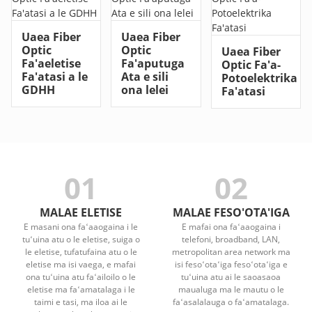
Uaea Fiber
Uaea Fiber
Optic
Optic
Uaea Fiber
Fa'aeletise
Fa'aputuga
Optic Fa'a-
Fa'atasi a le
Ata e sili
Potoelektrika
GDHH
ona lelei
Fa'atasi
01
02
MALAE ELETISE
MALAE FESO'OTA'IGA
E masani ona faʻaaogaina i le
E mafai ona faʻaaogaina i
tuʻuina atu o le eletise, suiga o
telefoni, broadband, LAN,
le eletise, tufatufaina atu o le
metropolitan area network ma
eletise ma isi vaega, e mafai
isi fesoʻotaʻiga fesoʻotaʻiga e
ona tuʻuina atu faʻailoilo o le
tuʻuina atu ai le saoasaoa
eletise ma faʻamatalaga i le
maualuga ma le mautu o le
taimi e tasi, ma iloa ai le
faʻasalalauga o faʻamatalaga.