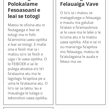
Polokalame
Felauaiga Vave
Fesoasoani e
O lo'o ia i matou se
leai se totogi
matagaluega o felauaiga
e mautu ma galulue
Matou te ofoina atu ni
fa'atasi e fa'amautinoa
feutagaiga e leai se
ai le vave ma le lelei o le
totogi ma ni fofo
tu'uina atu o la matou
fa'ainisinia uaea opitika
uaea opitika. Afai e iai ni
e leai se totogi. E mafai
ou mana'oga fa'apitoa
ona e fesili mai ia i
mo felauaiga, matou te
matou so'o se fesili e
fa'atulagaina le auala e
uiga i le uaea opitika. O
fetaui ma oe.
le FEIBOER e iai le
pulega atoatoa a'o le'i
fa'atauina atu ma le
lagolago fa'apitoa pe a
uma le fa'atauina atu. O
lo'o iai sa latou 'au e
maualuga le tulaga o
tekonolosi uaea opitika.