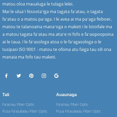
matou oloa maualuga le tulaga lelei.
Mai le uluaʻi fesootaʻiga ma tagata faʻatau, o tagata
faʻatau o a matou paʻaga. I le avea ai ma paʻaga feiboer,
matou te talanoaina manaʻoga o maketi i le lotoifale ma
a matou tagata faʻatau ma atiaʻe ni fofo e faʻaopoopoina
ai le taua. I le faʻasologa atoa o le faʻagasologa o le
tusipasi ISO 9001 - matou te ofoina atu faiga tau sili ona
manaia ma fofo tau maketi.
Tali
Auaunaga
Fa'amau Fiber Optic
Fa'amau Fiber Optic
Pusa Fa'asalalau Fiber Optic
Pusa Fa'asalalau Fiber Optic