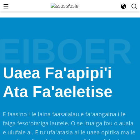
EIBOER
Uaea Fa'apipi'i
Ata Fa'aeletise
E faasino i le laina faasalalau e faʻaaogaina i le
faiga fesoʻotaʻiga lautele. O se ituaiga fou o auala
e ulufale ai. E tuʻufaʻatasia ai le uaea opitika ma le