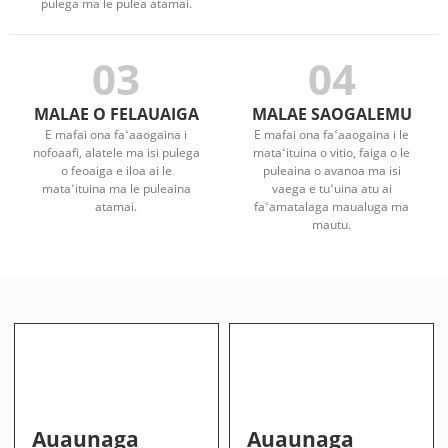
pulega ma le pulea atamai.
03
04
MALAE O FELAUAIGA
MALAE SAOGALEMU
E mafai ona faʻaaogaina i
E mafai ona faʻaaogaina i le
nofoaafi, alatele ma isi pulega
mataʻituina o vitio, faiga o le
o feoaiga e iloa ai le
puleaina o avanoa ma isi
mataʻituina ma le puleaina
vaega e tuʻuina atu ai
atamai.
faʻamatalaga maualuga ma
mautu.
Auaunaga
Auaunaga