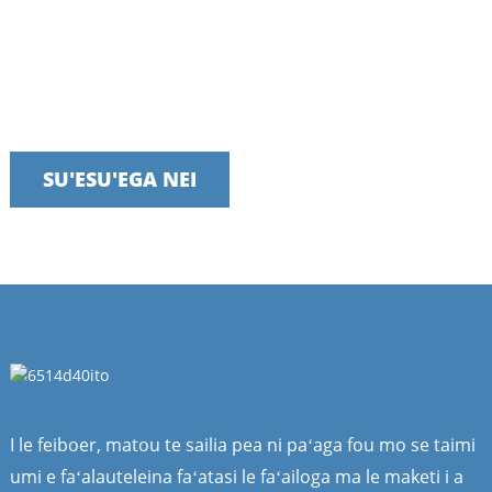
Talanoa i la matou 'au i le asō
Matou te mitamita i le tuʻuina atu o auaunaga i le taimi tatau,
faʻatuatuaina ma aoga
SU'ESU'EGA NEI
I le feiboer, matou te sailia pea ni paʻaga fou mo se taimi
umi e faʻalauteleina faʻatasi le faʻailoga ma le maketi i a