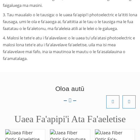
faigaluega ma masini.
3. Tau maualalo o le tausiga: o le uaea fa'apipi'i photoelectric e la'ititi lona
fausaga, umi le ola e fa'aaoga ai, fa'aitiitia ai le tau o le tausiga ma le fua
faatatau o le fa'aletonu, ma fa'aleleia atili ai le lelei o le galuega.
4. Malosi le tete'e atu i fa'alavelave: o le uaea tu'ufa'atasi photoelectric e
malosi lona tete'e atu i fa'alavelave fa'aeletise, uila ma isi mea
fa'alavelave mai fafo, ina ia mautinoa le mautu o le fa'asalalauina o
fa'amatalaga.
Oloa autū
Uaea Fa'apipi'i Ata Fa'aeletise