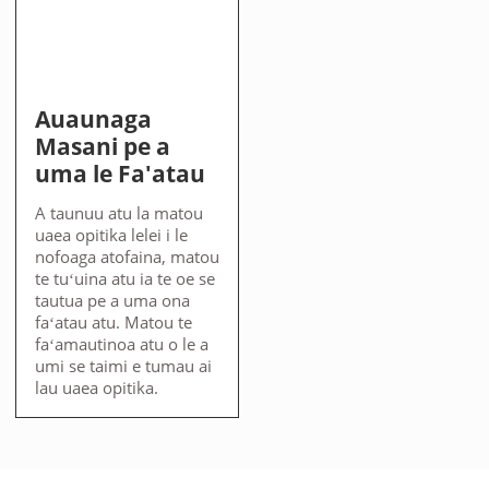
Auaunaga
Masani pe a
uma le Fa'atau
A taunuu atu la matou
uaea opitika lelei i le
nofoaga atofaina, matou
te tuʻuina atu ia te oe se
tautua pe a uma ona
faʻatau atu. Matou te
faʻamautinoa atu o le a
umi se taimi e tumau ai
lau uaea opitika.