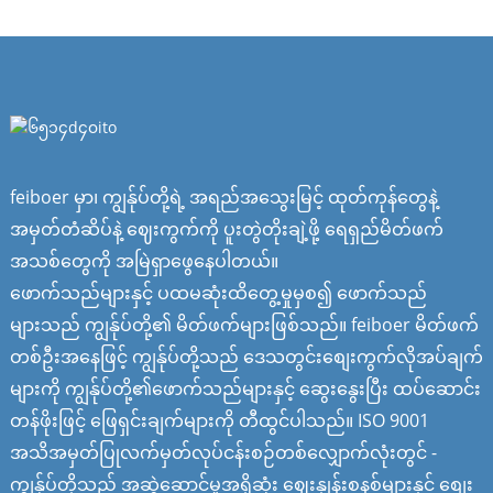
feiboer မှာ၊ ကျွန်ုပ်တို့ရဲ့ အရည်အသွေးမြင့် ထုတ်ကုန်တွေနဲ့
အမှတ်တံဆိပ်နဲ့ ဈေးကွက်ကို ပူးတွဲတိုးချဲ့ဖို့ ရေရှည်မိတ်ဖက်
အသစ်တွေကို အမြဲရှာဖွေနေပါတယ်။
ဖောက်သည်များနှင့် ပထမဆုံးထိတွေ့မှုမှစ၍ ဖောက်သည်
များသည် ကျွန်ုပ်တို့၏ မိတ်ဖက်များဖြစ်သည်။ feiboer မိတ်ဖက်
တစ်ဦးအနေဖြင့် ကျွန်ုပ်တို့သည် ဒေသတွင်းစျေးကွက်လိုအပ်ချက်
များကို ကျွန်ုပ်တို့၏ဖောက်သည်များနှင့် ဆွေးနွေးပြီး ထပ်ဆောင်း
တန်ဖိုးဖြင့် ဖြေရှင်းချက်များကို တီထွင်ပါသည်။ ISO 9001
အသိအမှတ်ပြုလက်မှတ်လုပ်ငန်းစဉ်တစ်လျှောက်လုံးတွင် -
ကျွန်ုပ်တို့သည် အဆွဲဆောင်မှုအရှိဆုံး ဈေးနှုန်းစနစ်များနှင့် စျေး