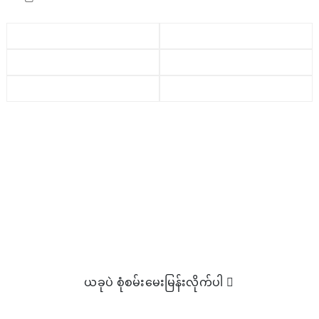
ပိုမိုလေ့လာရန် အဆင်သင့်ဖြစ်ပြီလား။
လက်ထဲမှာ ကိုင်ထားရတာထက် ဘာမှ ပိုကောင်းတာ မရှိပါဘူး။
a
ညာဘက်ကို နှိပ်ပါ။
ကျွန်ုပ်တို့၏ ထုတ်ကုန်များအကြောင်း ပိုမိုလေ့လာရန် အီးမေးလ်ပို့
ရန်။
ယခုပဲ စုံစမ်းမေးမြန်းလိုက်ပါ