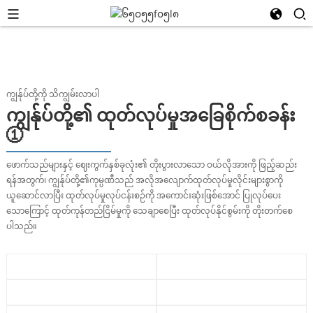
ကျွန်ုပ်တို့ကို သိကျွမ်းလာပါ
ကျွန်ုပ်တို့၏ ထုတ်လုပ်မှုအခြေစိုက်စခန်း
①
ဖောက်သည်များနှင့် ဈေးကွက်နှစ်ခုလုံး၏ တိုးပွားလာသော ဝယ်လိုအားကို ဖြည့်ဆည်း
ရန်အတွက်၊ ကျွန်ုပ်တို့၏ကုမ္ပဏီသည် အလိုအလျောက်ထုတ်လုပ်မှုလိုင်းများစွာကို
ယူဆောင်လာပြီး ထုတ်လုပ်မှုလုပ်ငန်းစဉ်ကို အကောင်းဆုံးဖြစ်အောင် ပြုလုပ်ပေး
သောကြောင့် ထုတ်ကုန်တည်ငြိမ်မှုကို သေချာစေပြီး ထုတ်လုပ်နိုင်စွမ်းကို တိုးတက်စေ
ပါသည်။