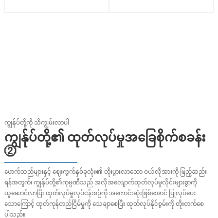
ကျွန်ုပ်တို့ကို သိကျွမ်းလာပါ
ကျွန်ုပ်တို့၏ ထုတ်လုပ်မှုအခြေစိုက်စခန်း
②
ဖောက်သည်များနှင့် ဈေးကွက်နှစ်ခုလုံး၏ တိုးပွားလာသော ဝယ်လိုအားကို ဖြည့်ဆည်း
ရန်အတွက်၊ ကျွန်ုပ်တို့၏ကုမ္ပဏီသည် အလိုအလျောက်ထုတ်လုပ်မှုလိုင်းများစွာကို
ယူဆောင်လာပြီး ထုတ်လုပ်မှုလုပ်ငန်းစဉ်ကို အကောင်းဆုံးဖြစ်အောင် ပြုလုပ်ပေး
သောကြောင့် ထုတ်ကုန်တည်ငြိမ်မှုကို သေချာစေပြီး ထုတ်လုပ်နိုင်စွမ်းကို တိုးတက်စေ
ပါသည်။