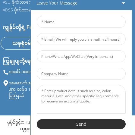
ASU ဖိုက်ဘာကေဘယ်လ်
ASU ဖိုက်ဘာကေဘယ်လ်
Leave Your Message
ADSS ဖိုက်ဘာကေဘယ်လ်
ADSS ဖိုက်ဘာကေဘယ်လ်
ကျွန်ုပ်တို့ရဲ့ Feiboer နဲ့ ပူးပေါင်းပါ
ယခုစုံစမ်းမေးမြန်းခြင်း
ကြှနျုပျတို့နောကျလိုကျပါ
၀၀၈၆-၁၈၀၇၅၁၀၈၈၈၀
info@feiboer.com.cn
အဆောက်အဦ 1၊ Zhongjianbaobao အိမ်ကြီး၊ အမှတ် 30၊ Lianhu
3rd လမ်း၊ Tianding လမ်း၊ Yuelu ခရိုင်၊ Changsha City၊ Hunan
ပြည်နယ်
မူပိုင်ခွင့်©Hunan Feibo Guangtong ဆက်သွယ်ရေးပစ္စည်းကိရိယာ
Send
ကုမ္ပဏီလီမိတက်။ မူပိုင်ခွင့်များရယူပြီး။
Resource