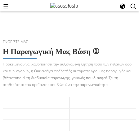
ΓΝΩΡΊΣΤΕ ΜΑΣ
Η Παραγωγική Μας Βάση ①
Προκειμένου να ικανοποιήσει την αυξανόμενη ζήτηση τόσο των πελατών όσο
και των αγορών, η Our εισάγει πολλαπλές αυτόματες γραμμές παραγωγής και
βελτιστοποιεί τη διαδικασία παραγωγής, γεγονός που διασφαλίζει τη
σταθερότητα του προϊόντος και βελτιώνει την παραγωγικότητα.