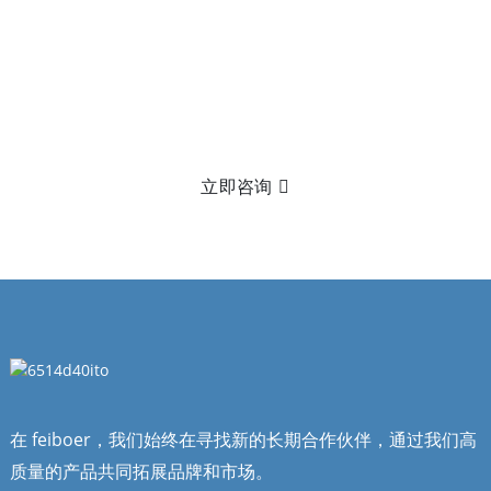
想了解更多？
没有什么比把它拿在手里更棒的了！点击右侧
请发送电子邮件给我们，以了解更多关于我们产品的信息。
立即咨询
a
在 feiboer，我们始终在寻找新的长期合作伙伴，通过我们高
质量的产品共同拓展品牌和市场。