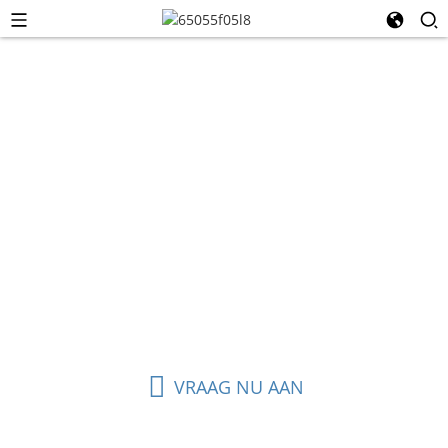
Ethernetkabel
Een Ethernetkabel (ook wel netwerkkabel, LAN-kabel of
Cat-kabel genoemd) is een fysieke kabel die wordt
gebruikt om apparaten in een bekabeld lokaal netwerk
(LAN) met elkaar te verbinden. Hierdoor kan data
worden overgedragen tussen apparaten zoals
computers, routers, switches, modems, gameconsoles
en smart-tv's.
VRAAG NU AAN