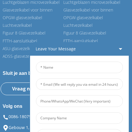
Luchtgeblazen microvezelkabel
Luchtgeblazen microvezelkabel
Glasvezelkabel voor binnen
Glasvezelkabel voor binnen
OPGW-glasvezelkabel
OPGW-glasvezelkabel
Luchtvezelkabel
Luchtvezelkabel
Figuur 8 Glasvezelkabel
Figuur 8 Glasvezelkabel
FTTH-aansluitkabel
FTTH-aansluitkabel
ASU-glasvezelkabel
ASU-glasvezelkabel
Leave Your Message
ADSS-glasvezelkabel
ADSS-glasvezelkabel
Sluit je aan bij onze Feiboer
Vraag nu informatie aan
Volg ons
0086-18075108880
info@feiboer.com.cn
Gebouw 1, Zhongjianbaobao Mansion, nr. 30, Lianhu 3rd