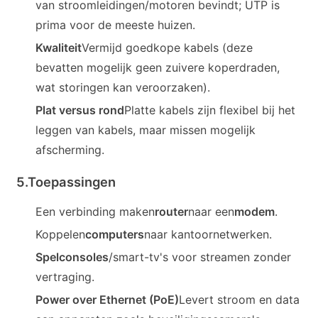
van stroomleidingen/motoren bevindt; UTP is
prima voor de meeste huizen.
Kwaliteit
Vermijd goedkope kabels (deze
bevatten mogelijk geen zuivere koperdraden,
wat storingen kan veroorzaken).
Plat versus rond
Platte kabels zijn flexibel bij het
leggen van kabels, maar missen mogelijk
afscherming.
5.
Toepassingen
Een verbinding maken
router
naar een
modem
.
Koppelen
computers
naar kantoornetwerken.
Spelconsoles
/smart-tv's voor streamen zonder
vertraging.
Power over Ethernet (PoE)
Levert stroom en data