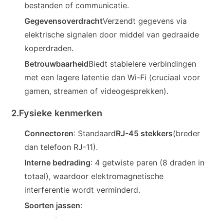
bestanden of communicatie.
Gegevensoverdracht
Verzendt gegevens via
elektrische signalen door middel van gedraaide
koperdraden.
Betrouwbaarheid
Biedt stabielere verbindingen
met een lagere latentie dan Wi-Fi (cruciaal voor
gamen, streamen of videogesprekken).
2.
Fysieke kenmerken
Connectoren
: Standaard
RJ-45 stekkers
(breder
a
dan telefoon RJ-11).
Interne bedrading
: 4 getwiste paren (8 draden in
totaal), waardoor elektromagnetische
interferentie wordt verminderd.
Soorten jassen
: