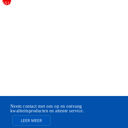
werken zet de standaard voor ons en helpt ons om
marktleider te worden. We doen dit door continu te
focussen op innovatie en productontwikkeling. We
houden altijd rekening met de behoeften van onze
klanten. Kwaliteit staat bij ons voorop, we leveren altijd
de beste service. Zo voldoen we aan de behoeften en
eisen van onze klanten, zowel op zakelijk als op
operationeel vlak.
Neem contact met ons op en ontvang
kwaliteitsproducten en attente service.
LEER MEER