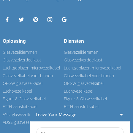
Oplossing
Diensten
Glasvezelklemmen
Glasvezelklemmen
Glasvezelverdeelkast
Glasvezelverdeelkast
Luchtgeblazen microvezelkabel
Luchtgeblazen microvezelkabel
Glasvezelkabel voor binnen
Glasvezelkabel voor binnen
OPGW-glasvezelkabel
OPGW-glasvezelkabel
Luchtvezelkabel
Luchtvezelkabel
Figuur 8 Glasvezelkabel
Figuur 8 Glasvezelkabel
FTTH-aansluitkabel
FTTH-aansluitkabel
ASU-glasvezelkabel
ASU-glasvezelkabel
Leave Your Message
ADSS-glasvezelkabel
ADSS-glasvezelkabel