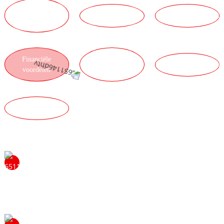
TECHNISCHE
TEAMVOORDELEN
SERVICEVOORDE
VOORDELEN
Financiële
LOGISTIEKE
PRODUCTVOORDE
voordelen
VOORDELEN
KWALITEITSVOORDELEN
Neem gerust contact met ons op voor meer informatie
over de voordelen van een samenwerking met ons als
distributeur. We beantwoorden graag uw vragen en
voorzien u van meer informatie.
Onze sterke traditie van probleemoplossing en hard