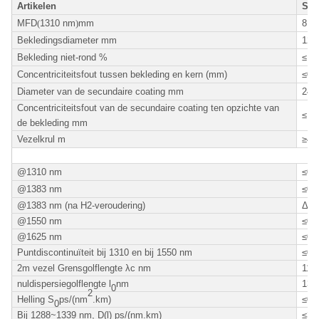
Artikelen
Spec
MFD
(
1310 nm
)
mm
8.2-
Bekledingsdiameter mm
125,
Bekleding niet-rond %
≤1,
Concentriciteitsfout tussen bekleding en kern (mm)
≤0,
Diameter van de secundaire coating mm
245,
Concentriciteitsfout van de secundaire coating ten opzichte van
≤12
de bekleding mm
Vezelkrul m
≥4,
@1310 nm
≤0,
@1383 nm
≤0,
@1383 nm (na H2-veroudering)
Δ≤0
@1550 nm
≤0,
@1625 nm
≤0,
Puntdiscontinuïteit bij 1310 en bij 1550 nm
≤0,
2m vezel Grensgolflengte λc nm
115
nuldispersiegolflengte l
nm
130
0
2
Helling S
ps/(nm
.km)
≤0,
0
Bij 1288~1339 nm, D(l) ps/(nm.km)
≤3,