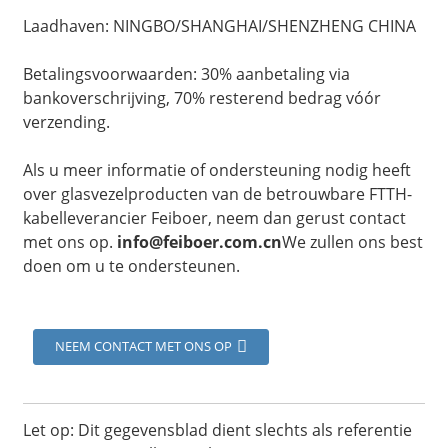
Laadhaven: NINGBO/SHANGHAI/SHENZHENG CHINA
Betalingsvoorwaarden: 30% aanbetaling via
bankoverschrijving, 70% resterend bedrag vóór
verzending.
Als u meer informatie of ondersteuning nodig heeft
over glasvezelproducten van de betrouwbare FTTH-
kabelleverancier Feiboer, neem dan gerust contact
met ons op.
info@feiboer.com.cn
We zullen ons best
doen om u te ondersteunen.
a
NEEM CONTACT MET ONS OP
Let op: Dit gegevensblad dient slechts als referentie