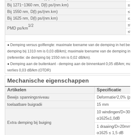
Bij 1271~1360 nm, D(l) ps/(nm.km)
≤5,
Bij 1550 nm, D(l) ps/(nm.km)
≤18
Bij 1625 nm, D(l) ps/(nm.km)
≤22
≤0,
1/2
PMD ps/km
≤0,1
● Demping versus golflengte: maximale toename van de demping in het bereik
demping bij 1310 nm is 0,03 dB/km); maximale toename van de demping in h
(referentie: de demping bij 1550 nm is 0,02 dB/km).
● Demping aan de buitenkant - demping aan de binnenkant 0,05 dB/km; maxi
verlies 0,03 dB/km (OTDR)
Mechanische eigenschappen
Artikelen
Specificatie
Bewijs spanningsniveau
Deformatie
³
2,0% (pro
toelaatbare buigradii
15 mm
10 windingen/D=30m
α1625≤1,0dB
Extra demping bij buiging
1 draaiing/D=20mm α
α1625 ≤ 1,5 dB