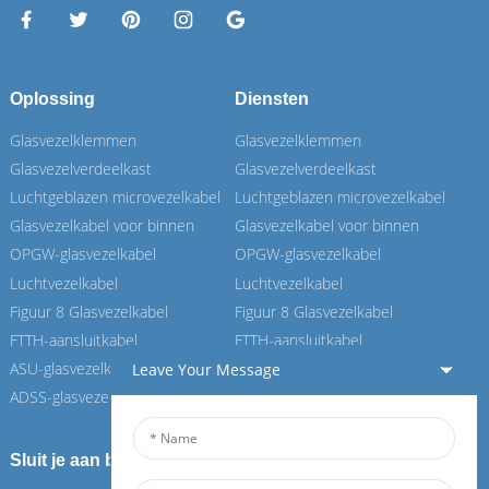
Oplossing
Diensten
Glasvezelklemmen
Glasvezelklemmen
Glasvezelverdeelkast
Glasvezelverdeelkast
Luchtgeblazen microvezelkabel
Luchtgeblazen microvezelkabel
Glasvezelkabel voor binnen
Glasvezelkabel voor binnen
OPGW-glasvezelkabel
OPGW-glasvezelkabel
Luchtvezelkabel
Luchtvezelkabel
Figuur 8 Glasvezelkabel
Figuur 8 Glasvezelkabel
FTTH-aansluitkabel
FTTH-aansluitkabel
ASU-glasvezelkabel
ASU-glasvezelkabel
Leave Your Message
ADSS-glasvezelkabel
ADSS-glasvezelkabel
Sluit je aan bij onze Feiboer