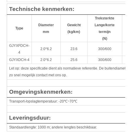
Technische kenmerken:
Treksterkte
V
Diameter
Gewicht
Lange/korte
L
Type
mm
(kg/km)
termijn
(N)
GJYXFDCH-
2.0*6.2
23.6
300/600
4
GJYXDCH-4
2.0*6.2
25.6
300/600
Let op: deze specificatie dient als normatieve referentie. De buitendiamete
zo snel mogelijk contact met ons op.
Omgevingskenmerken
:
Transport-/opslagtemperatuur: -20
℃
~70
℃
Leveringsduur
:
Standaardlengte: 1000 m; andere lengtes beschikbaar.