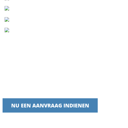
Neem vandaag nog contact op met ons
team.
Wij zijn er trots op dat we tijdige, betrouwbare en nuttige
diensten leveren.
NU EEN AANVRAAG INDIENEN