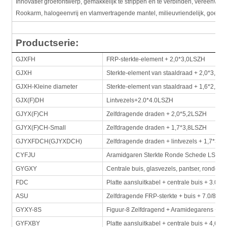
Innovatief groefontwerp, gemakkelijk te strippen en te verbinden, vereenvoud
Rookarm, halogeenvrij en vlamvertragende mantel, milieuvriendelijk, goede 
Productserie:
GJXFH
FRP-sterkte-element + 2,0*3,0LSZH
GJXH
Sterkte-element van staaldraad + 2,0*3,0 
GJXH-Kleine diameter
Sterkte-element van staaldraad + 1,6*2,0 
GJX(F)DH
Lintvezels+2.0*4.0LSZH
GJYX(F)CH
Zelfdragende draden + 2,0*5,2LSZH
GJYX(F)CH-Small
Zelfdragende draden + 1,7*3,8LSZH
GJYXFDCH(GJYXDCH)
Zelfdragende draden + lintvezels + 1,7*3,
CYFJU
Aramidgaren Sterkte Ronde Schede LSZH
GYGXY
Centrale buis, glasvezels, pantser, ronde 
FDC
Platte aansluitkabel + centrale buis + 3.0*
ASU
Zelfdragende FRP-sterkte + buis + 7.0/8.0
GYXY-8S
Figuur-8 Zelfdragend + Aramidegarens + B
GYFXBY
Platte aansluitkabel + centrale buis + 4,6*