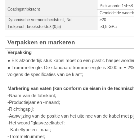
Piekwaarde
:
1≤F≤8.9
Coatingstripkracht
Gemiddelde waarde
:
1
Dynamische vermoeidheidstest, Nd
≥20
Trekproef, breeksterkte
S
f(0,5)
≥3,8 GPa
Verpakken en markeren
Verpakking
● Elk afzonderlijk stuk kabel moet op een plastic haspel worden 
● Trommellengte: De standaard trommellengte is 3000 m ± 2% o
volgens de specificaties van de klant;
Markering van vaten (kan conform de eisen in de technische s
-Naam van de fabrikant;
-Productiejaar en -maand;
-Richtingspijl;
-Aanwijzing van de positie van het uiteinde van de kabel met pijl;
-Het woord "glasvezelkabel";
- Kabeltype en -maat;
-Trommelnummer;