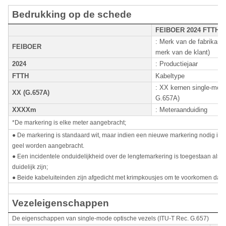
Bedrukking op de schede
FEIBOER 2024 FTTH 
: Merk van de fabrikant
FEIBOER
merk van de klant)
2024
: Productiejaar
FTTH
Kabeltype
: XX kernen single-mode
XX (G.657A)
G.657A)
XXXXm
: Meteraanduiding
*De markering is elke meter aangebracht;
● De markering is standaard wit, maar indien een nieuwe markering nodig is,
geel worden aangebracht.
● Een incidentele onduidelijkheid over de lengtemarkering is toegestaan ​​al
duidelijk zijn;
● Beide kabeluiteinden zijn afgedicht met krimpkousjes om te voorkomen dat e
Vezeleigenschappen
De eigenschappen van single-mode optische vezels (ITU-T Rec. G.657)