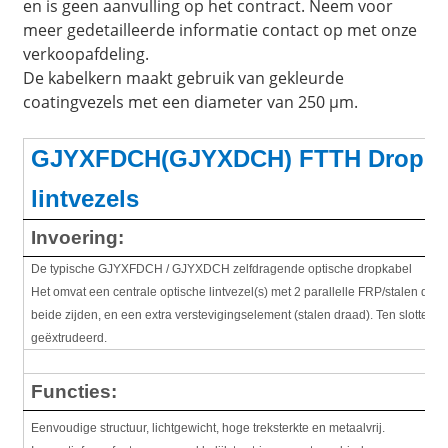
en is geen aanvulling op het contract. Neem voor
meer gedetailleerde informatie contact op met onze
verkoopafdeling.
De kabelkern maakt gebruik van gekleurde
coatingvezels met een diameter van 250 μm.
GJYXFDCH(GJYXDCH) FTTH Drop gl
lintvezels
Invoering:
De typische GJYXFDCH / GJYXDCH zelfdragende optische dropkabel
Het omvat een centrale optische lintvezel(s) met 2 parallelle FRP/stalen dr
beide zijden, en een extra verstevigingselement (stalen draad). Ten slotte
geëxtrudeerd.
Functies:
Eenvoudige structuur, lichtgewicht, hoge treksterkte en metaalvrij.