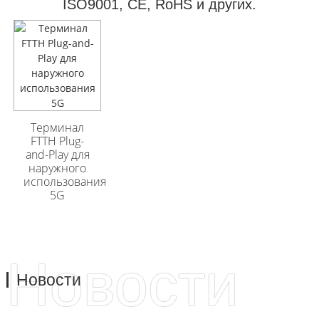
ISO9001, CE, RoHS и других.
Бронированный
Бронированный
оптический кабель
оптический кабель
GYFTA53 для
GYFTA53 для
Терминал
наружного
наружного
FTTH Plug-
применения, 96
применения, 96
and-Play для
жил
жил
наружного
использования
5G
Новости
Новости