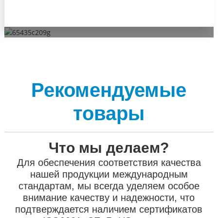
Заказы OEM и ODM позволяют клиентам эффективнее
Наш отдел исследований и разработок составляет 30% от
подтверждается наличием сертификатов ISO9001, CE,
учит их вести себя профессионально, профессионально
продвигать свои бренды.
всей компании.
RoHS и других.
общаться с клиентами и предлагать им решения.
Рекомендуемые
товары
Что мы делаем?
Для обеспечения соответствия качества
нашей продукции международным
стандартам, мы всегда уделяем особое
внимание качеству и надежности, что
подтверждается наличием сертификатов