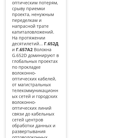
оптическим потерям,
срыву приемки
проекта, ненужным
переделкам и
напрасной трате
капиталовложений.
На протяжении
десятилетий...
Г.652Д
и
Г.657А2
Волокна
G.652D доминируют в
глобальных проектах
по прокладке
волоконно-
оптических кабелей,
от магистральных
телекоммуникационн
ых сетей и городских
волоконно-
оптических линий
связи до кабельных
сетей центров
обработки данных и
развертывания
оптоволоконных