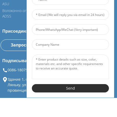
ASU
ASU
Волоконно-оптический кабель
Волоконно-оптический кабель
ADSS
ADSS
Присоединяйтесь к нашему Фейбоеру
Запросить информацию сейчас
Подписывайтесь на нас
0086-18075108880
info@feiboer.com.cn
Здание 1, особняк Чжунцзяньбаобао, № 30, 3-я дорога
Ляньху, улица Тяньдин, район Юэлу, город Чанша,
Send
провинция Хунань
Авторские права © Hunan Feibo Guangtong Communication