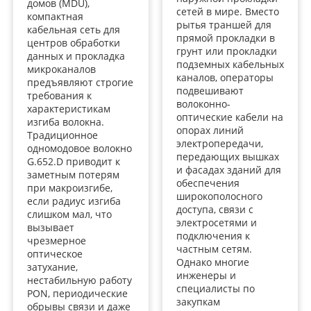
домов (MDU),
сетей в мире. Вместо
компактная
рытья траншей для
кабельная сеть для
прямой прокладки в
центров обработки
грунт или прокладки
данных и прокладка
подземных кабельных
микроканалов
каналов, операторы
предъявляют строгие
подвешивают
требования к
волоконно-
характеристикам
оптические кабели на
изгиба волокна.
опорах линий
Традиционное
электропередачи,
одномодовое волокно
передающих вышках
G.652.D приводит к
и фасадах зданий для
заметным потерям
обеспечения
при макроизгибе,
широкополосного
если радиус изгиба
доступа, связи с
слишком мал, что
электросетями и
вызывает
подключения к
чрезмерное
частным сетям.
оптическое
Однако многие
затухание,
инженеры и
нестабильную работу
специалисты по
PON, периодические
закупкам
обрывы связи и даже