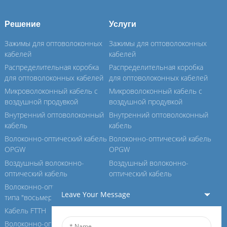
Решение
Услуги
Зажимы для оптоволоконных
Зажимы для оптоволоконных
кабелей
кабелей
Распределительная коробка
Распределительная коробка
для оптоволоконных кабелей
для оптоволоконных кабелей
Микроволоконный кабель с
Микроволоконный кабель с
воздушной продувкой
воздушной продувкой
Внутренний оптоволоконный
Внутренний оптоволоконный
кабель
кабель
Волоконно-оптический кабель
Волоконно-оптический кабель
OPGW
OPGW
Воздушный волоконно-
Воздушный волоконно-
оптический кабель
оптический кабель
Волоконно-оптический кабель
Волоконно-оптический кабель
Leave Your Message
типа "восьмерка"
типа "восьмерка"
Кабель FTTH
Кабель FTTH
Волоконно-оптический кабель
Волоконно-оптический кабель